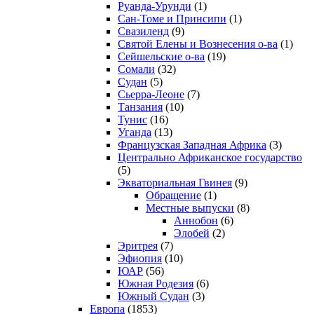
Руанда-Урунди
(1)
Сан-Томе и Принсипи
(1)
Свазиленд
(9)
Святой Елены и Вознесения о-ва
(1)
Сейшельские о-ва
(19)
Сомали
(32)
Судан
(5)
Сьерра-Леоне
(7)
Танзания
(10)
Тунис
(16)
Уганда
(13)
Французская Западная Африка
(3)
Центрально Африканское государство
(5)
Экваториальная Гвинея
(9)
Обращение
(1)
Местные выпуски
(8)
Аннобон
(6)
Элобей
(2)
Эритрея
(7)
Эфиопия
(10)
ЮАР
(56)
Южная Родезия
(6)
Южный Судан
(3)
Европа
(1853)