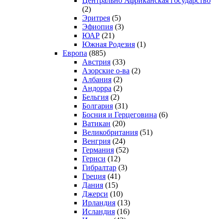
Центрально Африканская государство
(2)
Эритрея
(5)
Эфиопия
(3)
ЮАР
(21)
Южная Родезия
(1)
Европа
(885)
Австрия
(33)
Азорские о-ва
(2)
Албания
(2)
Андорра
(2)
Бельгия
(2)
Болгария
(31)
Босния и Герцеговина
(6)
Ватикан
(20)
Великобритания
(51)
Венгрия
(24)
Германия
(52)
Гернси
(12)
Гибралтар
(3)
Греция
(41)
Дания
(15)
Джерси
(10)
Ирландия
(13)
Исландия
(16)