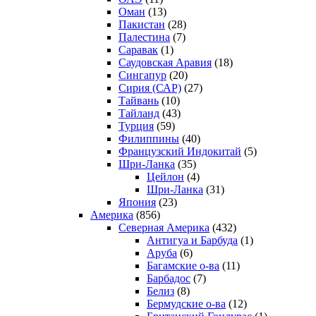
Оман
(13)
Пакистан
(28)
Палестина
(7)
Саравак
(1)
Саудовская Аравия
(18)
Сингапур
(20)
Сирия (САР)
(27)
Тайвань
(10)
Тайланд
(43)
Турция
(59)
Филиппины
(40)
Французский Индокитай
(5)
Шри-Ланка
(35)
Цейлон
(4)
Шри-Ланка
(31)
Япония
(23)
Америка
(856)
Северная Америка
(432)
Антигуа и Барбуда
(1)
Аруба
(6)
Багамские о-ва
(11)
Барбадос
(7)
Белиз
(8)
Бермудские о-ва
(12)