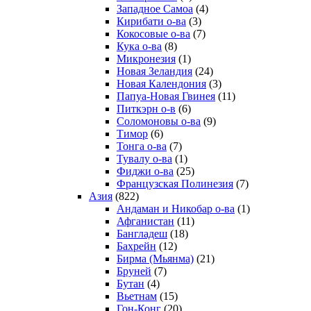
Западное Самоа
(4)
Кирибати о-ва
(3)
Кокосовые о-ва
(7)
Кука о-ва
(8)
Микронезия
(1)
Новая Зеландия
(24)
Новая Календония
(3)
Папуа-Новая Гвинея
(11)
Питкэрн о-в
(6)
Соломоновы о-ва
(9)
Тимор
(6)
Тонга о-ва
(7)
Тувалу о-ва
(1)
Фиджи о-ва
(25)
Французская Полинезия
(7)
Азия
(822)
Андаман и Никобар о-ва
(1)
Афганистан
(11)
Бангладеш
(18)
Бахрейн
(12)
Бирма (Мьянма)
(21)
Бруней
(7)
Бутан
(4)
Вьетнам
(15)
Гон-Конг
(20)