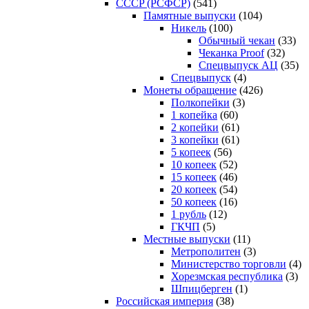
CCCP (РСФСР)
(541)
Памятные выпуски
(104)
Никель
(100)
Обычный чекан
(33)
Чеканка Proof
(32)
Спецвыпуск АЦ
(35)
Спецвыпуск
(4)
Монеты обращение
(426)
Полкопейки
(3)
1 копейка
(60)
2 копейки
(61)
3 копейки
(61)
5 копеек
(56)
10 копеек
(52)
15 копеек
(46)
20 копеек
(54)
50 копеек
(16)
1 рубль
(12)
ГКЧП
(5)
Местные выпуски
(11)
Метрополитен
(3)
Министерство торговли
(4)
Хорезмская республика
(3)
Шпицберген
(1)
Российская империя
(38)