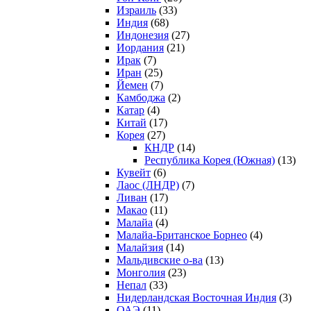
Израиль
(33)
Индия
(68)
Индонезия
(27)
Иордания
(21)
Ирак
(7)
Иран
(25)
Йемен
(7)
Камбоджа
(2)
Катар
(4)
Китай
(17)
Корея
(27)
КНДР
(14)
Республика Корея (Южная)
(13)
Кувейт
(6)
Лаос (ЛНДР)
(7)
Ливан
(17)
Макао
(11)
Малайа
(4)
Малайа-Британское Борнео
(4)
Малайзия
(14)
Мальдивские о-ва
(13)
Монголия
(23)
Непал
(33)
Нидерландская Восточная Индия
(3)
ОАЭ
(11)