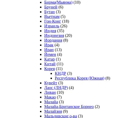
Бирма(Мьянма)
(10)
Бруней
(6)
Бутан
(3)
Вьетнам
(5)
Гон-Конг
(18)
Израиль
(26)
Индия
(35)
Индонезия
(20)
Иордания
(8)
Ирак
(4)
Иран
(13)
Йемен
(4)
Катар
(1)
Китай
(11)
Корея
(11)
КНДР
(3)
Республика Корея (Южная)
(8)
Кувейт
(3)
Лаос (ЛНДР)
(4)
Ливан
(10)
Макао
(7)
Малайа
(3)
Малайа-Британское Борнео
(2)
Малайзия
(9)
Мальдивские о-ва
(3)