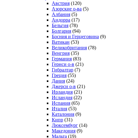
Австрия
(120)
Азорские о-ва
(5)
Албания
(5)
Андорра
(17)
Бельгия
(78)
Болгария
(94)
Босния и Герцеговина
(9)
Ватикан
(53)
Великобритания
(78)
Венгрия
(35)
Германия
(83)
Гернси о-в
(21)
Гибралтар
(7)
Греция
(55)
Дания
(24)
Джерси о-в
(21)
Ирландия
(21)
Исландия
(22)
Испания
(65)
Италия
(53)
Каталония
(9)
Кипр
(31)
Люксембург
(14)
Македония
(9)
Мальта
(19)