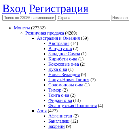
Вход
Регистрация
Монеты
(27332)
Розничная продажа
(4289)
Австралия и Океания
(59)
Австралия
(14)
Вануату о-в
(2)
Западное Самоа
(1)
Кирибати о-ва
(1)
Кокосовые о-ва
(2)
Кука о-ва
(1)
Новая Зеландия
(9)
Папуа-Новая Гвинея
(7)
Соломоновы о-ва
(1)
Тимор
(2)
Тонга о-ва
(2)
Фиджи о-ва
(13)
Французская Полинезия
(4)
Азия
(427)
Афганистан
(2)
Бангладеш
(12)
Бахрейн
(9)