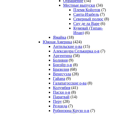
Обращение
(54)
Местные выпуски
(34)
Племя Койотов
(7)
Санта-Изабель
(7)
Северный полюс
(8)
Сиу де ла Варе
(6)
Кумеяай (Типан-
Ипан)
(6)
Ямайка
(18)
Южная Америка
(424)
Антильские о-ва
(15)
Александра Селькирка о-в
(7)
Аргентина
(58)
Боливия
(9)
Бонэйр о-в
(8)
Бразилия
(68)
Венесуэла
(28)
Гайана
(9)
Галапагосские о-ва
(8)
Колумбия
(41)
Пасхи о-в
(8)
Парагвай
(14)
Перу
(28)
Редонда
(7)
Робинзона Крузо о-в
(7)