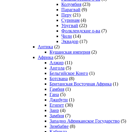
Колумбия
(23)
Парагвай
(9)
Перу
(21)
Суринам
(4)
Уругвай
(22)
Фолклендские о-ва
(7)
Чили
(14)
Эквадор
(17)
Антика
(2)
Кушанская империя
(2)
Африка
(255)
Алжир
(11)
Ангола
(5)
Бельгийское Конго
(1)
Ботсвана
(8)
Британская Восточная Африка
(1)
Гамбия
(1)
Гана
(5)
Джибути
(1)
Египет
(30)
Заир
(4)
Замбия
(7)
Западно Африканское Государство
(5)
Зимбабве
(8)
Кабинда