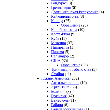
Гондурас
(3)
Гренландия
(6)
Доминиканская Республика
(4)
Каймановы о-ва
(3)
Канада
(25)
Обращение
(23)
Карибские о-ва
(10)
Коста-Рика
(9)
Куба
(15)
Мексика
(37)
Никарагуа
(1)
Панама
(5)
Сальвадор
(2)
США
(35)
Обращение
(35)
Тринидад и Тобаго о-ва
(5)
Ямайка
(11)
Южная Америка
(232)
Антильские о-ва
(10)
Аргентина
(35)
Боливия
(3)
Бразилия
(47)
Венесуэла
(11)
Гайана
(8)
Галапагосские о-ва
(1)