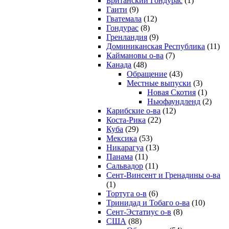
Британский Гондурас
(1)
Гаити
(9)
Гватемала
(12)
Гондурас
(8)
Гренландия
(9)
Доминиканская Республика
(11)
Каймановы о-ва
(7)
Канада
(48)
Обращение
(43)
Местные выпуски
(3)
Новая Скотия
(1)
Ньюфаундленд
(2)
Карибские о-ва
(12)
Коста-Рика
(22)
Куба
(29)
Мексика
(53)
Никарагуа
(13)
Панама
(11)
Сальвадор
(11)
Сент-Винсент и Гренадины о-ва
(1)
Тортуга о-в
(6)
Тринидад и Тобаго о-ва
(10)
Сент-Эстатиус о-в
(8)
США
(88)