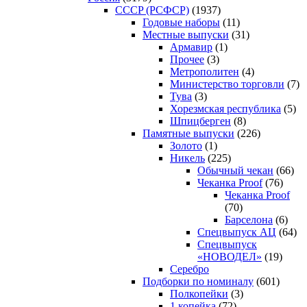
CCCP (РСФСР)
(1937)
Годовые наборы
(11)
Местные выпуски
(31)
Армавир
(1)
Прочее
(3)
Метрополитен
(4)
Министерство торговли
(7)
Тува
(3)
Хорезмская республика
(5)
Шпицберген
(8)
Памятные выпуски
(226)
Золото
(1)
Никель
(225)
Обычный чекан
(66)
Чеканка Proof
(76)
Чеканка Proof
(70)
Барселона
(6)
Спецвыпуск АЦ
(64)
Спецвыпуск
«НОВОДЕЛ»
(19)
Серебро
Подборки по номиналу
(601)
Полкопейки
(3)
1 копейка
(72)