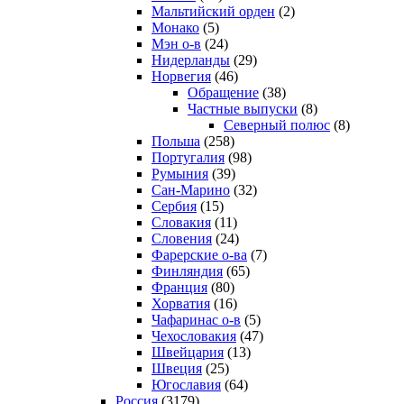
Мальтийский орден
(2)
Монако
(5)
Мэн о-в
(24)
Нидерланды
(29)
Норвегия
(46)
Обращение
(38)
Частные выпуски
(8)
Северный полюс
(8)
Польша
(258)
Португалия
(98)
Румыния
(39)
Сан-Марино
(32)
Сербия
(15)
Словакия
(11)
Словения
(24)
Фарерские о-ва
(7)
Финляндия
(65)
Франция
(80)
Хорватия
(16)
Чафаринас о-в
(5)
Чехословакия
(47)
Швейцария
(13)
Швеция
(25)
Югославия
(64)
Россия
(3179)