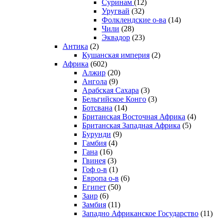
Суринам
(12)
Уругвай
(32)
Фолклендские о-ва
(14)
Чили
(28)
Эквадор
(23)
Антика
(2)
Кушанская империя
(2)
Африка
(602)
Алжир
(20)
Ангола
(9)
Арабская Сахара
(3)
Бельгийское Конго
(3)
Ботсвана
(14)
Британская Восточная Африка
(4)
Британская Западная Африка
(5)
Бурунди
(9)
Гамбия
(4)
Гана
(16)
Гвинея
(3)
Гоф о-в
(1)
Европа о-в
(6)
Египет
(50)
Заир
(6)
Замбия
(11)
Западно Африканское Государство
(11)