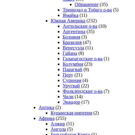
Обращение
(35)
Тринидад и Тобаго о-ва
(5)
Ямайка
(11)
Южная Америка
(232)
Антильские о-ва
(10)
Аргентина
(35)
Боливия
(3)
Бразилия
(47)
Венесуэла
(11)
Гайана
(8)
Галапагосские о-ва
(1)
Колумбия
(23)
Парагвай
(9)
Перу
(21)
Суринам
(4)
Уругвай
(22)
Фолклендские о-ва
(7)
Чили
(14)
Эквадор
(17)
Антика
(2)
Кушанская империя
(2)
Африка
(255)
Алжир
(11)
Ангола
(5)
Бельгийское Конго
(1)