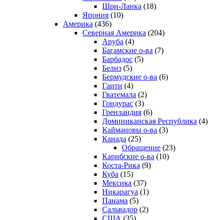
Шри-Ланка
(18)
Япония
(10)
Америка
(436)
Северная Америка
(204)
Аруба
(4)
Багамские о-ва
(7)
Барбадос
(5)
Белиз
(5)
Бермудские о-ва
(6)
Гаити
(4)
Гватемала
(2)
Гондурас
(3)
Гренландия
(6)
Доминиканская Республика
(4)
Каймановы о-ва
(3)
Канада
(25)
Обращение
(23)
Карибские о-ва
(10)
Коста-Рика
(9)
Куба
(15)
Мексика
(37)
Никарагуа
(1)
Панама
(5)
Сальвадор
(2)
США
(35)