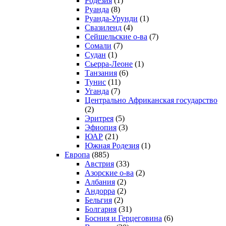
Родезия
(1)
Руанда
(8)
Руанда-Урунди
(1)
Свазиленд
(4)
Сейшельские о-ва
(7)
Сомали
(7)
Судан
(1)
Сьерра-Леоне
(1)
Танзания
(6)
Тунис
(11)
Уганда
(7)
Центрально Африканская государство
(2)
Эритрея
(5)
Эфиопия
(3)
ЮАР
(21)
Южная Родезия
(1)
Европа
(885)
Австрия
(33)
Азорские о-ва
(2)
Албания
(2)
Андорра
(2)
Бельгия
(2)
Болгария
(31)
Босния и Герцеговина
(6)