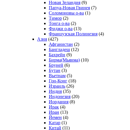
Новая Зеландия
(9)
Папуа-Новая Гвинея
(7)
Соломоновы о-ва
(1)
Тимор
(2)
Тонга о-ва
(2)
Фиджи о-ва
(13)
Французская Полинезия
(4)
Азия
(427)
Афганистан
(2)
Бангладеш
(12)
Бахрейн
(9)
Бирма(Мьянма)
(10)
Бруней
(6)
Бутан
(3)
Вьетнам
(5)
Гон-Конг
(18)
Израиль
(26)
Индия
(35)
Индонезия
(20)
Иордания
(8)
Ирак
(4)
Иран
(13)
Йемен
(4)
Катар
(1)
Китай
(11)