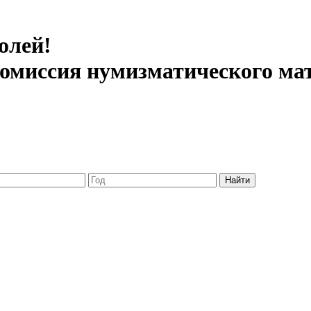
олей!
 комиссия нумизматического ма