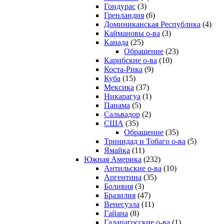
Гондурас
(3)
Гренландия
(6)
Доминиканская Республика
(4)
Каймановы о-ва
(3)
Канада
(25)
Обращение
(23)
Карибские о-ва
(10)
Коста-Рика
(9)
Куба
(15)
Мексика
(37)
Никарагуа
(1)
Панама
(5)
Сальвадор
(2)
США
(35)
Обращение
(35)
Тринидад и Тобаго о-ва
(5)
Ямайка
(11)
Южная Америка
(232)
Антильские о-ва
(10)
Аргентина
(35)
Боливия
(3)
Бразилия
(47)
Венесуэла
(11)
Гайана
(8)
Галапагосские о-ва
(1)