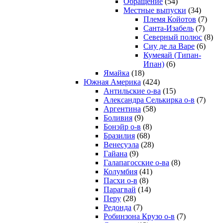
Обращение
(54)
Местные выпуски
(34)
Племя Койотов
(7)
Санта-Изабель
(7)
Северный полюс
(8)
Сиу де ла Варе
(6)
Кумеяай (Типан-
Ипан)
(6)
Ямайка
(18)
Южная Америка
(424)
Антильские о-ва
(15)
Александра Селькирка о-в
(7)
Аргентина
(58)
Боливия
(9)
Бонэйр о-в
(8)
Бразилия
(68)
Венесуэла
(28)
Гайана
(9)
Галапагосские о-ва
(8)
Колумбия
(41)
Пасхи о-в
(8)
Парагвай
(14)
Перу
(28)
Редонда
(7)
Робинзона Крузо о-в
(7)