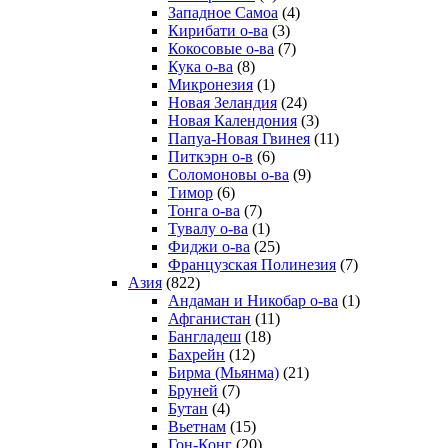
Западное Самоа
(4)
Кирибати о-ва
(3)
Кокосовые о-ва
(7)
Кука о-ва
(8)
Микронезия
(1)
Новая Зеландия
(24)
Новая Календония
(3)
Папуа-Новая Гвинея
(11)
Питкэрн о-в
(6)
Соломоновы о-ва
(9)
Тимор
(6)
Тонга о-ва
(7)
Тувалу о-ва
(1)
Фиджи о-ва
(25)
Французская Полинезия
(7)
Азия
(822)
Андаман и Никобар о-ва
(1)
Афганистан
(11)
Бангладеш
(18)
Бахрейн
(12)
Бирма (Мьянма)
(21)
Бруней
(7)
Бутан
(4)
Вьетнам
(15)
Гон-Конг
(20)