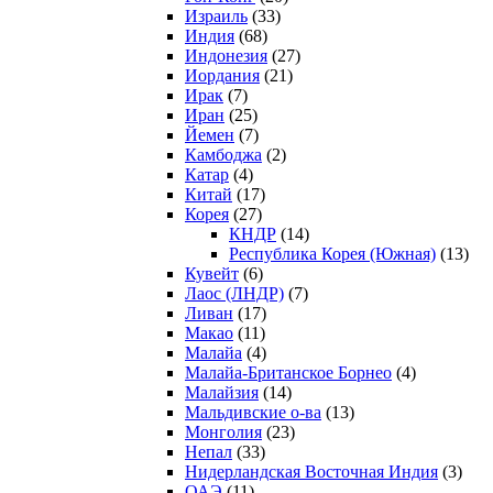
Израиль
(33)
Индия
(68)
Индонезия
(27)
Иордания
(21)
Ирак
(7)
Иран
(25)
Йемен
(7)
Камбоджа
(2)
Катар
(4)
Китай
(17)
Корея
(27)
КНДР
(14)
Республика Корея (Южная)
(13)
Кувейт
(6)
Лаос (ЛНДР)
(7)
Ливан
(17)
Макао
(11)
Малайа
(4)
Малайа-Британское Борнео
(4)
Малайзия
(14)
Мальдивские о-ва
(13)
Монголия
(23)
Непал
(33)
Нидерландская Восточная Индия
(3)
ОАЭ
(11)