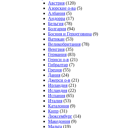
Австрия
(120)
Азорские о-ва
(5)
Албания
(5)
Андорра
(17)
Бельгия
(78)
Болгария
(94)
Босния и Герцеговина
(9)
Ватикан
(53)
Великобритания
(78)
Венгрия
(35)
Германия
(83)
Гернси о-в
(21)
Гибралтар
(7)
Греция
(55)
Дания
(24)
Джерси о-в
(21)
Ирландия
(21)
Исландия
(22)
Испания
(65)
Италия
(53)
Каталония
(9)
Кипр
(31)
Люксембург
(14)
Македония
(9)
Мальта
(19)