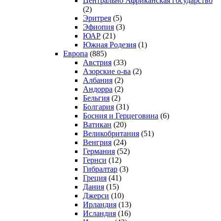
Центрально Африканская государство
(2)
Эритрея
(5)
Эфиопия
(3)
ЮАР
(21)
Южная Родезия
(1)
Европа
(885)
Австрия
(33)
Азорские о-ва
(2)
Албания
(2)
Андорра
(2)
Бельгия
(2)
Болгария
(31)
Босния и Герцеговина
(6)
Ватикан
(20)
Великобритания
(51)
Венгрия
(24)
Германия
(52)
Гернси
(12)
Гибралтар
(3)
Греция
(41)
Дания
(15)
Джерси
(10)
Ирландия
(13)
Исландия
(16)