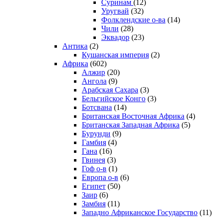
Суринам
(12)
Уругвай
(32)
Фолклендские о-ва
(14)
Чили
(28)
Эквадор
(23)
Антика
(2)
Кушанская империя
(2)
Африка
(602)
Алжир
(20)
Ангола
(9)
Арабская Сахара
(3)
Бельгийское Конго
(3)
Ботсвана
(14)
Британская Восточная Африка
(4)
Британская Западная Африка
(5)
Бурунди
(9)
Гамбия
(4)
Гана
(16)
Гвинея
(3)
Гоф о-в
(1)
Европа о-в
(6)
Египет
(50)
Заир
(6)
Замбия
(11)
Западно Африканское Государство
(11)