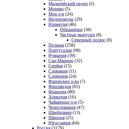
Мальтийский орден
(2)
Монако
(5)
Мэн о-в
(24)
Нидерланды
(29)
Норвегия
(46)
Обращение
(38)
Частные выпуски
(8)
Северный полюс
(8)
Польша
(258)
Португалия
(98)
Румыния
(39)
Сан-Марино
(32)
Сербия
(15)
Словакия
(11)
Словения
(24)
Фарерские о-ва
(7)
Финляндия
(65)
Франция
(80)
Хорватия
(16)
Чафаринас о-в
(5)
Чехословакия
(47)
Швейцария
(13)
Швеция
(25)
Югославия
(64)
Россия
(3179)