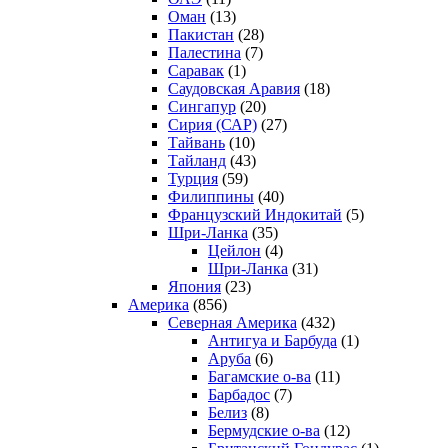
Оман
(13)
Пакистан
(28)
Палестина
(7)
Саравак
(1)
Саудовская Аравия
(18)
Сингапур
(20)
Сирия (САР)
(27)
Тайвань
(10)
Тайланд
(43)
Турция
(59)
Филиппины
(40)
Французский Индокитай
(5)
Шри-Ланка
(35)
Цейлон
(4)
Шри-Ланка
(31)
Япония
(23)
Америка
(856)
Северная Америка
(432)
Антигуа и Барбуда
(1)
Аруба
(6)
Багамские о-ва
(11)
Барбадос
(7)
Белиз
(8)
Бермудские о-ва
(12)