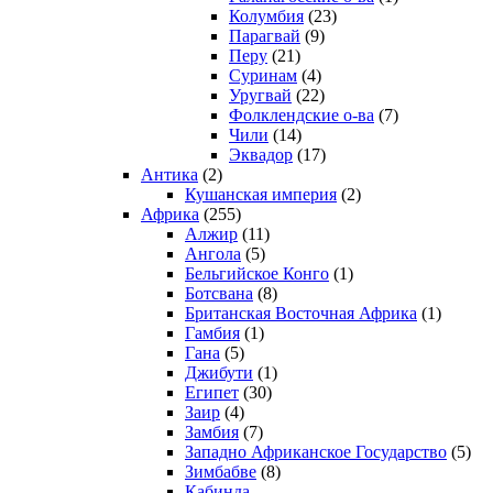
Колумбия
(23)
Парагвай
(9)
Перу
(21)
Суринам
(4)
Уругвай
(22)
Фолклендские о-ва
(7)
Чили
(14)
Эквадор
(17)
Антика
(2)
Кушанская империя
(2)
Африка
(255)
Алжир
(11)
Ангола
(5)
Бельгийское Конго
(1)
Ботсвана
(8)
Британская Восточная Африка
(1)
Гамбия
(1)
Гана
(5)
Джибути
(1)
Египет
(30)
Заир
(4)
Замбия
(7)
Западно Африканское Государство
(5)
Зимбабве
(8)
Кабинда