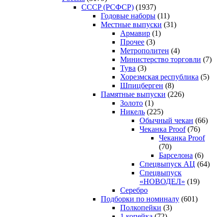
CCCP (РСФСР)
(1937)
Годовые наборы
(11)
Местные выпуски
(31)
Армавир
(1)
Прочее
(3)
Метрополитен
(4)
Министерство торговли
(7)
Тува
(3)
Хорезмская республика
(5)
Шпицберген
(8)
Памятные выпуски
(226)
Золото
(1)
Никель
(225)
Обычный чекан
(66)
Чеканка Proof
(76)
Чеканка Proof
(70)
Барселона
(6)
Спецвыпуск АЦ
(64)
Спецвыпуск
«НОВОДЕЛ»
(19)
Серебро
Подборки по номиналу
(601)
Полкопейки
(3)
1 копейка
(72)