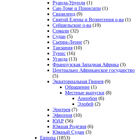
Руанда-Урунди
(1)
Сан-Томе и Принсипи
(1)
Свазиленд
(9)
Святой Елены и Вознесения о-ва
(1)
Сейшельские о-ва
(19)
Сомали
(32)
Судан
(5)
Сьерра-Леоне
(7)
Танзания
(10)
Тунис
(16)
Уганда
(13)
Французская Западная Африка
(3)
Центрально Африканское государство
(5)
Экваториальная Гвинея
(9)
Обращение
(1)
Местные выпуски
(8)
Аннобон
(6)
Элобей
(2)
Эритрея
(7)
Эфиопия
(10)
ЮАР
(56)
Южная Родезия
(6)
Южный Судан
(3)
Европа
(1853)