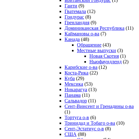
Британский Гондурас
(1)
Гаити
(9)
Гватемала
(12)
Гондурас
(8)
Гренландия
(9)
Доминиканская Республика
(11)
Каймановы о-ва
(7)
Канада
(48)
Обращение
(43)
Местные выпуски
(3)
Новая Скотия
(1)
Ньюфаундленд
(2)
Карибские о-ва
(12)
Коста-Рика
(22)
Куба
(29)
Мексика
(53)
Никарагуа
(13)
Панама
(11)
Сальвадор
(11)
Сент-Винсент и Гренадины о-ва
(1)
Тортуга о-в
(6)
Тринидад и Тобаго о-ва
(10)
Сент-Эстатиус о-в
(8)
США
(88)