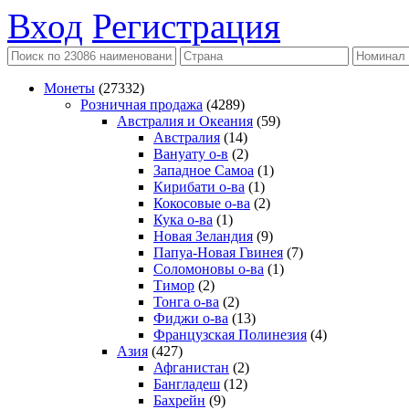
Вход
Регистрация
Монеты
(27332)
Розничная продажа
(4289)
Австралия и Океания
(59)
Австралия
(14)
Вануату о-в
(2)
Западное Самоа
(1)
Кирибати о-ва
(1)
Кокосовые о-ва
(2)
Кука о-ва
(1)
Новая Зеландия
(9)
Папуа-Новая Гвинея
(7)
Соломоновы о-ва
(1)
Тимор
(2)
Тонга о-ва
(2)
Фиджи о-ва
(13)
Французская Полинезия
(4)
Азия
(427)
Афганистан
(2)
Бангладеш
(12)
Бахрейн
(9)