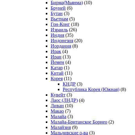
Бирма(Мьянма)
(10)
Бруней
(6)
Бутан
(3)
Вьетнам
(5)
Гон-Конг
(18)
Израиль
(26)
Индия
(35)
Индонезия
(20)
Иордания
(8)
Ирак
(4)
Иран
(13)
Йемен
(4)
Катар
(1)
Китай
(11)
Корея
(11)
КНДР
(3)
Республика Корея (Южная)
(8)
Кувейт
(3)
Лаос (ЛНДР)
(4)
Ливан
(10)
Макао
(7)
Малайа
(3)
Малайа-Британское Борнео
(2)
Малайзия
(9)
Мальдивские о-ва
(3)