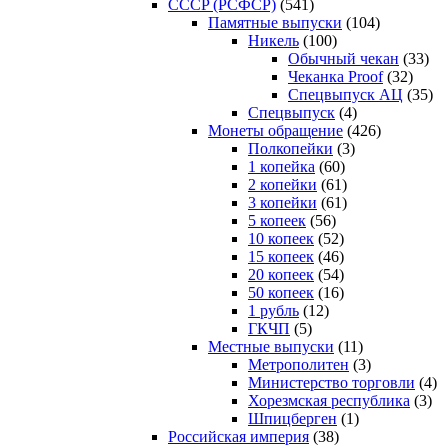
CCCP (РСФСР)
(541)
Памятные выпуски
(104)
Никель
(100)
Обычный чекан
(33)
Чеканка Proof
(32)
Спецвыпуск АЦ
(35)
Спецвыпуск
(4)
Монеты обращение
(426)
Полкопейки
(3)
1 копейка
(60)
2 копейки
(61)
3 копейки
(61)
5 копеек
(56)
10 копеек
(52)
15 копеек
(46)
20 копеек
(54)
50 копеек
(16)
1 рубль
(12)
ГКЧП
(5)
Местные выпуски
(11)
Метрополитен
(3)
Министерство торговли
(4)
Хорезмская республика
(3)
Шпицберген
(1)
Российская империя
(38)