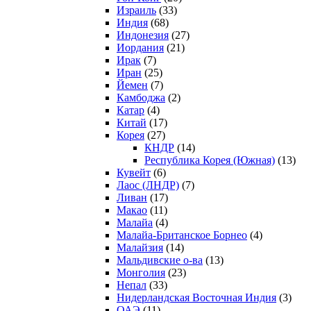
Израиль
(33)
Индия
(68)
Индонезия
(27)
Иордания
(21)
Ирак
(7)
Иран
(25)
Йемен
(7)
Камбоджа
(2)
Катар
(4)
Китай
(17)
Корея
(27)
КНДР
(14)
Республика Корея (Южная)
(13)
Кувейт
(6)
Лаос (ЛНДР)
(7)
Ливан
(17)
Макао
(11)
Малайа
(4)
Малайа-Британское Борнео
(4)
Малайзия
(14)
Мальдивские о-ва
(13)
Монголия
(23)
Непал
(33)
Нидерландская Восточная Индия
(3)
ОАЭ
(11)