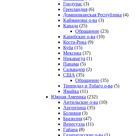
Гондурас
(3)
Гренландия
(6)
Доминиканская Республика
(4)
Каймановы о-ва
(3)
Канада
(25)
Обращение
(23)
Карибские о-ва
(10)
Коста-Рика
(9)
Куба
(15)
Мексика
(37)
Никарагуа
(1)
Панама
(5)
Сальвадор
(2)
США
(35)
Обращение
(35)
Тринидад и Тобаго о-ва
(5)
Ямайка
(11)
Южная Америка
(232)
Антильские о-ва
(10)
Аргентина
(35)
Боливия
(3)
Бразилия
(47)
Венесуэла
(11)
Гайана
(8)
Галапагосские о-ва
(1)