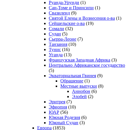
Руанда-Урунди
(1)
Сан-Томе и Принсипи
(1)
Свазиленд
(9)
Святой Елены и Вознесения о-ва
(1)
Сейшельские о-ва
(19)
Сомали
(32)
Судан
(5)
Сьерра-Леоне
(7)
Танзания
(10)
Тунис
(16)
Уганда
(13)
Французская Западная Африка
(3)
Центрально Африканское государство
(5)
Экваториальная Гвинея
(9)
Обращение
(1)
Местные выпуски
(8)
Аннобон
(6)
Элобей
(2)
Эритрея
(7)
Эфиопия
(10)
ЮАР
(56)
Южная Родезия
(6)
Южный Судан
(3)
Европа
(1853)