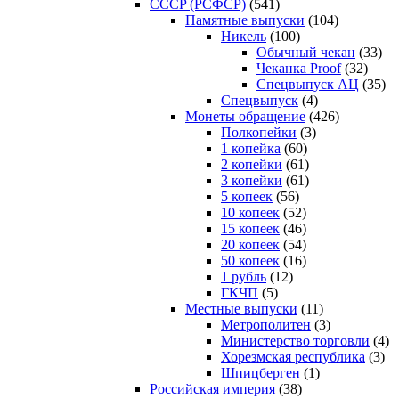
CCCP (РСФСР)
(541)
Памятные выпуски
(104)
Никель
(100)
Обычный чекан
(33)
Чеканка Proof
(32)
Спецвыпуск АЦ
(35)
Спецвыпуск
(4)
Монеты обращение
(426)
Полкопейки
(3)
1 копейка
(60)
2 копейки
(61)
3 копейки
(61)
5 копеек
(56)
10 копеек
(52)
15 копеек
(46)
20 копеек
(54)
50 копеек
(16)
1 рубль
(12)
ГКЧП
(5)
Местные выпуски
(11)
Метрополитен
(3)
Министерство торговли
(4)
Хорезмская республика
(3)
Шпицберген
(1)
Российская империя
(38)