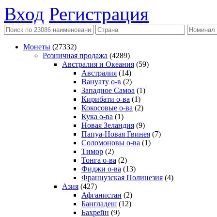
Вход
Регистрация
Монеты
(27332)
Розничная продажа
(4289)
Австралия и Океания
(59)
Австралия
(14)
Вануату о-в
(2)
Западное Самоа
(1)
Кирибати о-ва
(1)
Кокосовые о-ва
(2)
Кука о-ва
(1)
Новая Зеландия
(9)
Папуа-Новая Гвинея
(7)
Соломоновы о-ва
(1)
Тимор
(2)
Тонга о-ва
(2)
Фиджи о-ва
(13)
Французская Полинезия
(4)
Азия
(427)
Афганистан
(2)
Бангладеш
(12)
Бахрейн
(9)