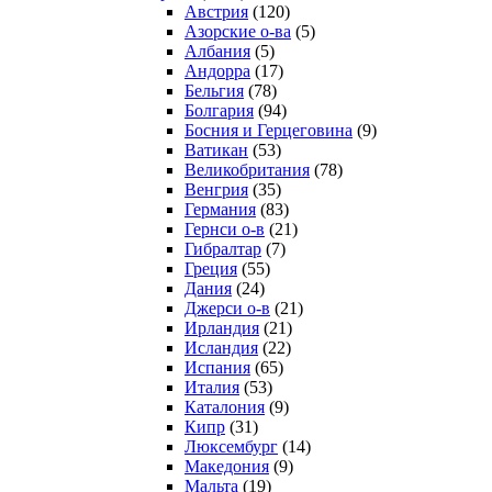
Австрия
(120)
Азорские о-ва
(5)
Албания
(5)
Андорра
(17)
Бельгия
(78)
Болгария
(94)
Босния и Герцеговина
(9)
Ватикан
(53)
Великобритания
(78)
Венгрия
(35)
Германия
(83)
Гернси о-в
(21)
Гибралтар
(7)
Греция
(55)
Дания
(24)
Джерси о-в
(21)
Ирландия
(21)
Исландия
(22)
Испания
(65)
Италия
(53)
Каталония
(9)
Кипр
(31)
Люксембург
(14)
Македония
(9)
Мальта
(19)