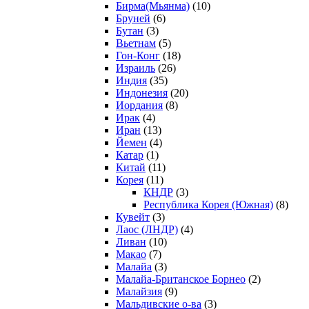
Бирма(Мьянма)
(10)
Бруней
(6)
Бутан
(3)
Вьетнам
(5)
Гон-Конг
(18)
Израиль
(26)
Индия
(35)
Индонезия
(20)
Иордания
(8)
Ирак
(4)
Иран
(13)
Йемен
(4)
Катар
(1)
Китай
(11)
Корея
(11)
КНДР
(3)
Республика Корея (Южная)
(8)
Кувейт
(3)
Лаос (ЛНДР)
(4)
Ливан
(10)
Макао
(7)
Малайа
(3)
Малайа-Британское Борнео
(2)
Малайзия
(9)
Мальдивские о-ва
(3)