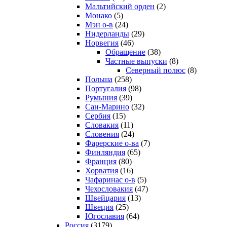
Мальтийский орден
(2)
Монако
(5)
Мэн о-в
(24)
Нидерланды
(29)
Норвегия
(46)
Обращение
(38)
Частные выпуски
(8)
Северный полюс
(8)
Польша
(258)
Португалия
(98)
Румыния
(39)
Сан-Марино
(32)
Сербия
(15)
Словакия
(11)
Словения
(24)
Фарерские о-ва
(7)
Финляндия
(65)
Франция
(80)
Хорватия
(16)
Чафаринас о-в
(5)
Чехословакия
(47)
Швейцария
(13)
Швеция
(25)
Югославия
(64)
Россия
(3179)