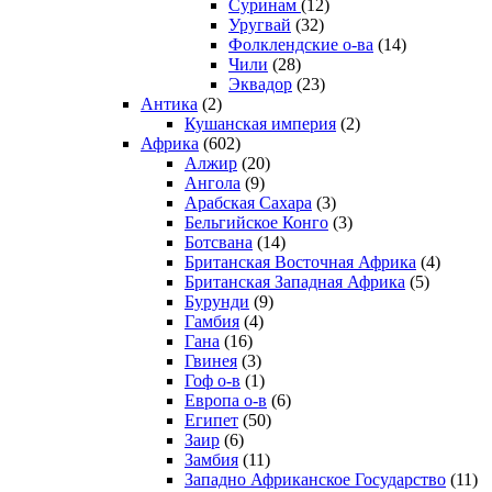
Суринам
(12)
Уругвай
(32)
Фолклендские о-ва
(14)
Чили
(28)
Эквадор
(23)
Антика
(2)
Кушанская империя
(2)
Африка
(602)
Алжир
(20)
Ангола
(9)
Арабская Сахара
(3)
Бельгийское Конго
(3)
Ботсвана
(14)
Британская Восточная Африка
(4)
Британская Западная Африка
(5)
Бурунди
(9)
Гамбия
(4)
Гана
(16)
Гвинея
(3)
Гоф о-в
(1)
Европа о-в
(6)
Египет
(50)
Заир
(6)
Замбия
(11)
Западно Африканское Государство
(11)