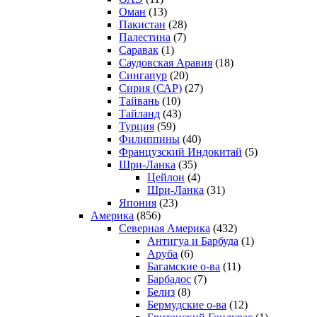
Оман
(13)
Пакистан
(28)
Палестина
(7)
Саравак
(1)
Саудовская Аравия
(18)
Сингапур
(20)
Сирия (САР)
(27)
Тайвань
(10)
Тайланд
(43)
Турция
(59)
Филиппины
(40)
Французский Индокитай
(5)
Шри-Ланка
(35)
Цейлон
(4)
Шри-Ланка
(31)
Япония
(23)
Америка
(856)
Северная Америка
(432)
Антигуа и Барбуда
(1)
Аруба
(6)
Багамские о-ва
(11)
Барбадос
(7)
Белиз
(8)
Бермудские о-ва
(12)