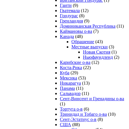
Британский Гондурас
(1)
Гаити
(9)
Гватемала
(12)
Гондурас
(8)
Гренландия
(9)
Доминиканская Республика
(11)
Каймановы о-ва
(7)
Канада
(48)
Обращение
(43)
Местные выпуски
(3)
Новая Скотия
(1)
Ньюфаундленд
(2)
Карибские о-ва
(12)
Коста-Рика
(22)
Куба
(29)
Мексика
(53)
Никарагуа
(13)
Панама
(11)
Сальвадор
(11)
Сент-Винсент и Гренадины о-ва
(1)
Тортуга о-в
(6)
Тринидад и Тобаго о-ва
(10)
Сент-Эстатиус о-в
(8)
США
(88)