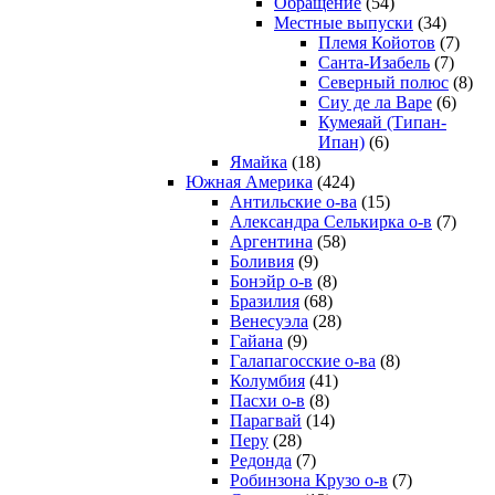
Обращение
(54)
Местные выпуски
(34)
Племя Койотов
(7)
Санта-Изабель
(7)
Северный полюс
(8)
Сиу де ла Варе
(6)
Кумеяай (Типан-
Ипан)
(6)
Ямайка
(18)
Южная Америка
(424)
Антильские о-ва
(15)
Александра Селькирка о-в
(7)
Аргентина
(58)
Боливия
(9)
Бонэйр о-в
(8)
Бразилия
(68)
Венесуэла
(28)
Гайана
(9)
Галапагосские о-ва
(8)
Колумбия
(41)
Пасхи о-в
(8)
Парагвай
(14)
Перу
(28)
Редонда
(7)
Робинзона Крузо о-в
(7)