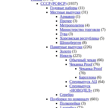
CCCP (РСФСР)
(1937)
Годовые наборы
(11)
Местные выпуски
(31)
Армавир
(1)
Прочее
(3)
Метрополитен
(4)
Министерство торговли
(7)
Тува
(3)
Хорезмская республика
(5)
Шпицберген
(8)
Памятные выпуски
(226)
Золото
(1)
Никель
(225)
Обычный чекан
(66)
Чеканка Proof
(76)
Чеканка Proof
(70)
Барселона
(6)
Спецвыпуск АЦ
(64)
Спецвыпуск
«НОВОДЕЛ»
(19)
Серебро
Подборки по номиналу
(601)
Полкопейки
(3)
1 копейка
(72)