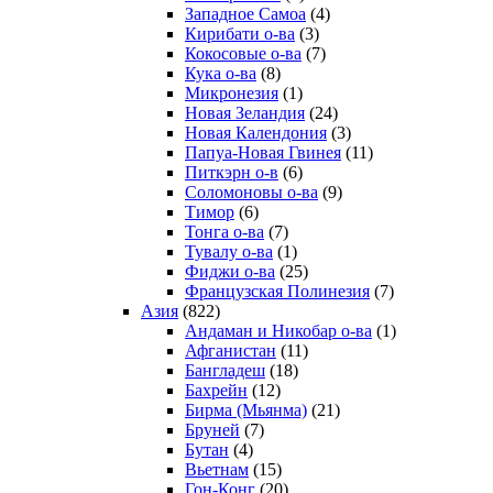
Западное Самоа
(4)
Кирибати о-ва
(3)
Кокосовые о-ва
(7)
Кука о-ва
(8)
Микронезия
(1)
Новая Зеландия
(24)
Новая Календония
(3)
Папуа-Новая Гвинея
(11)
Питкэрн о-в
(6)
Соломоновы о-ва
(9)
Тимор
(6)
Тонга о-ва
(7)
Тувалу о-ва
(1)
Фиджи о-ва
(25)
Французская Полинезия
(7)
Азия
(822)
Андаман и Никобар о-ва
(1)
Афганистан
(11)
Бангладеш
(18)
Бахрейн
(12)
Бирма (Мьянма)
(21)
Бруней
(7)
Бутан
(4)
Вьетнам
(15)
Гон-Конг
(20)