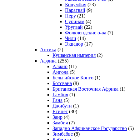
Колумбия
(23)
Парагвай
(9)
Перу
(21)
Суринам
(4)
Уругвай
(22)
Фолклендские о-ва
(7)
Чили
(14)
Эквадор
(17)
Антика
(2)
Кушанская империя
(2)
Африка
(255)
Алжир
(11)
Ангола
(5)
Бельгийское Конго
(1)
Ботсвана
(8)
Британская Восточная Африка
(1)
Гамбия
(1)
Гана
(5)
Джибути
(1)
Египет
(30)
Заир
(4)
Замбия
(7)
Западно Африканское Государство
(5)
Зимбабве
(8)
Кабинда