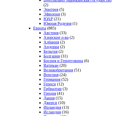
Центрально Африканская государство
(2)
Эритрея
(5)
Эфиопия
(3)
ЮАР
(21)
Южная Родезия
(1)
Европа
(885)
Австрия
(33)
Азорские о-ва
(2)
Албания
(2)
Андорра
(2)
Бельгия
(2)
Болгария
(31)
Босния и Герцеговина
(6)
Ватикан
(20)
Великобритания
(51)
Венгрия
(24)
Германия
(52)
Гернси
(12)
Гибралтар
(3)
Греция
(41)
Дания
(15)
Джерси
(10)
Ирландия
(13)
Исландия
(16)