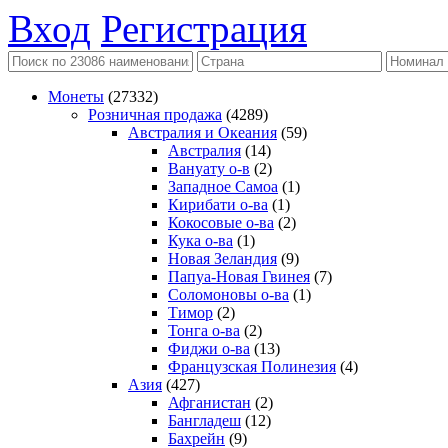
Вход
Регистрация
Монеты
(27332)
Розничная продажа
(4289)
Австралия и Океания
(59)
Австралия
(14)
Вануату о-в
(2)
Западное Самоа
(1)
Кирибати о-ва
(1)
Кокосовые о-ва
(2)
Кука о-ва
(1)
Новая Зеландия
(9)
Папуа-Новая Гвинея
(7)
Соломоновы о-ва
(1)
Тимор
(2)
Тонга о-ва
(2)
Фиджи о-ва
(13)
Французская Полинезия
(4)
Азия
(427)
Афганистан
(2)
Бангладеш
(12)
Бахрейн
(9)