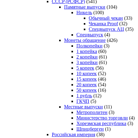
CCCP (РСФСР)
(541)
Памятные выпуски
(104)
Никель
(100)
Обычный чекан
(33)
Чеканка Proof
(32)
Спецвыпуск АЦ
(35)
Спецвыпуск
(4)
Монеты обращение
(426)
Полкопейки
(3)
1 копейка
(60)
2 копейки
(61)
3 копейки
(61)
5 копеек
(56)
10 копеек
(52)
15 копеек
(46)
20 копеек
(54)
50 копеек
(16)
1 рубль
(12)
ГКЧП
(5)
Местные выпуски
(11)
Метрополитен
(3)
Министерство торговли
(4)
Хорезмская республика
(3)
Шпицберген
(1)
Российская империя
(38)