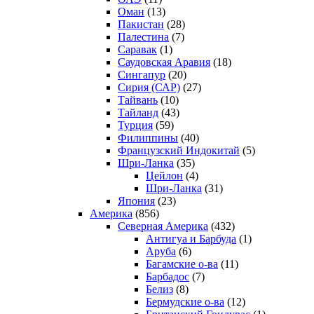
Оман
(13)
Пакистан
(28)
Палестина
(7)
Саравак
(1)
Саудовская Аравия
(18)
Сингапур
(20)
Сирия (САР)
(27)
Тайвань
(10)
Тайланд
(43)
Турция
(59)
Филиппины
(40)
Французский Индокитай
(5)
Шри-Ланка
(35)
Цейлон
(4)
Шри-Ланка
(31)
Япония
(23)
Америка
(856)
Северная Америка
(432)
Антигуа и Барбуда
(1)
Аруба
(6)
Багамские о-ва
(11)
Барбадос
(7)
Белиз
(8)
Бермудские о-ва
(12)