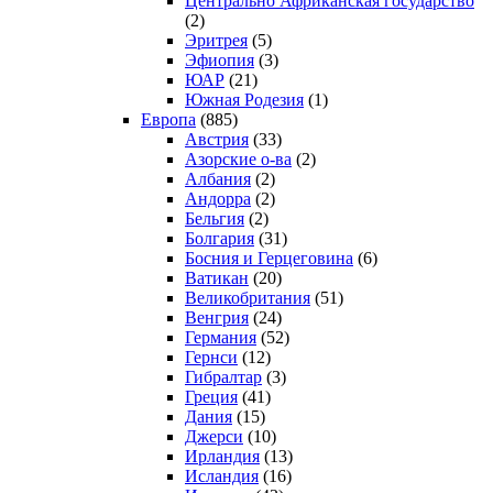
Центрально Африканская государство
(2)
Эритрея
(5)
Эфиопия
(3)
ЮАР
(21)
Южная Родезия
(1)
Европа
(885)
Австрия
(33)
Азорские о-ва
(2)
Албания
(2)
Андорра
(2)
Бельгия
(2)
Болгария
(31)
Босния и Герцеговина
(6)
Ватикан
(20)
Великобритания
(51)
Венгрия
(24)
Германия
(52)
Гернси
(12)
Гибралтар
(3)
Греция
(41)
Дания
(15)
Джерси
(10)
Ирландия
(13)
Исландия
(16)