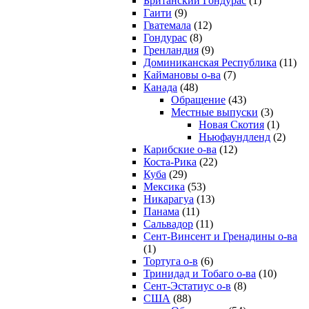
Британский Гондурас
(1)
Гаити
(9)
Гватемала
(12)
Гондурас
(8)
Гренландия
(9)
Доминиканская Республика
(11)
Каймановы о-ва
(7)
Канада
(48)
Обращение
(43)
Местные выпуски
(3)
Новая Скотия
(1)
Ньюфаундленд
(2)
Карибские о-ва
(12)
Коста-Рика
(22)
Куба
(29)
Мексика
(53)
Никарагуа
(13)
Панама
(11)
Сальвадор
(11)
Сент-Винсент и Гренадины о-ва
(1)
Тортуга о-в
(6)
Тринидад и Тобаго о-ва
(10)
Сент-Эстатиус о-в
(8)
США
(88)