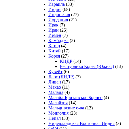
Израиль
(33)
Индия
(68)
Индонезия
(27)
Иордания
(21)
Ирак
(7)
Иран
(25)
Йемен
(7)
Камбоджа
(2)
Катар
(4)
Китай
(17)
Корея
(27)
КНДР
(14)
Республика Корея (Южная)
(13)
Кувейт
(6)
Лаос (ЛНДР)
(7)
Ливан
(17)
Макао
(11)
Малайа
(4)
Малайа-Британское Борнео
(4)
Малайзия
(14)
Мальдивские о-ва
(13)
Монголия
(23)
Непал
(33)
Нидерландская Восточная Индия
(3)
ОАЭ
(11)