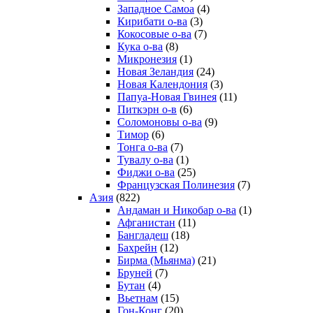
Западное Самоа
(4)
Кирибати о-ва
(3)
Кокосовые о-ва
(7)
Кука о-ва
(8)
Микронезия
(1)
Новая Зеландия
(24)
Новая Календония
(3)
Папуа-Новая Гвинея
(11)
Питкэрн о-в
(6)
Соломоновы о-ва
(9)
Тимор
(6)
Тонга о-ва
(7)
Тувалу о-ва
(1)
Фиджи о-ва
(25)
Французская Полинезия
(7)
Азия
(822)
Андаман и Никобар о-ва
(1)
Афганистан
(11)
Бангладеш
(18)
Бахрейн
(12)
Бирма (Мьянма)
(21)
Бруней
(7)
Бутан
(4)
Вьетнам
(15)
Гон-Конг
(20)