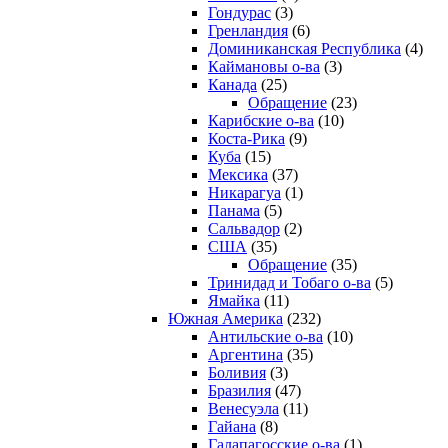
Гондурас
(3)
Гренландия
(6)
Доминиканская Республика
(4)
Каймановы о-ва
(3)
Канада
(25)
Обращение
(23)
Карибские о-ва
(10)
Коста-Рика
(9)
Куба
(15)
Мексика
(37)
Никарагуа
(1)
Панама
(5)
Сальвадор
(2)
США
(35)
Обращение
(35)
Тринидад и Тобаго о-ва
(5)
Ямайка
(11)
Южная Америка
(232)
Антильские о-ва
(10)
Аргентина
(35)
Боливия
(3)
Бразилия
(47)
Венесуэла
(11)
Гайана
(8)
Галапагосские о-ва
(1)