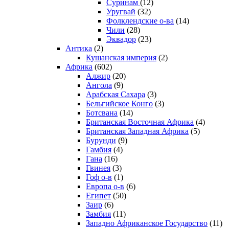
Суринам
(12)
Уругвай
(32)
Фолклендские о-ва
(14)
Чили
(28)
Эквадор
(23)
Антика
(2)
Кушанская империя
(2)
Африка
(602)
Алжир
(20)
Ангола
(9)
Арабская Сахара
(3)
Бельгийское Конго
(3)
Ботсвана
(14)
Британская Восточная Африка
(4)
Британская Западная Африка
(5)
Бурунди
(9)
Гамбия
(4)
Гана
(16)
Гвинея
(3)
Гоф о-в
(1)
Европа о-в
(6)
Египет
(50)
Заир
(6)
Замбия
(11)
Западно Африканское Государство
(11)