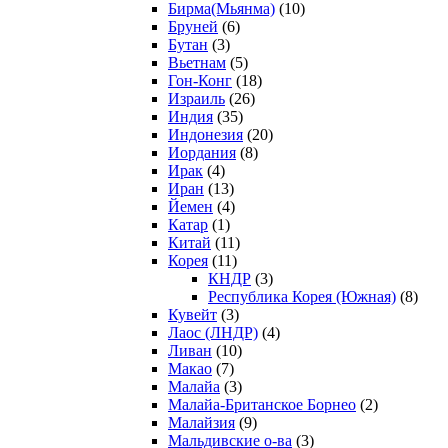
Бирма(Мьянма)
(10)
Бруней
(6)
Бутан
(3)
Вьетнам
(5)
Гон-Конг
(18)
Израиль
(26)
Индия
(35)
Индонезия
(20)
Иордания
(8)
Ирак
(4)
Иран
(13)
Йемен
(4)
Катар
(1)
Китай
(11)
Корея
(11)
КНДР
(3)
Республика Корея (Южная)
(8)
Кувейт
(3)
Лаос (ЛНДР)
(4)
Ливан
(10)
Макао
(7)
Малайа
(3)
Малайа-Британское Борнео
(2)
Малайзия
(9)
Мальдивские о-ва
(3)