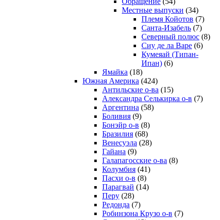
Обращение
(54)
Местные выпуски
(34)
Племя Койотов
(7)
Санта-Изабель
(7)
Северный полюс
(8)
Сиу де ла Варе
(6)
Кумеяай (Типан-
Ипан)
(6)
Ямайка
(18)
Южная Америка
(424)
Антильские о-ва
(15)
Александра Селькирка о-в
(7)
Аргентина
(58)
Боливия
(9)
Бонэйр о-в
(8)
Бразилия
(68)
Венесуэла
(28)
Гайана
(9)
Галапагосские о-ва
(8)
Колумбия
(41)
Пасхи о-в
(8)
Парагвай
(14)
Перу
(28)
Редонда
(7)
Робинзона Крузо о-в
(7)