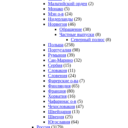
Мальтийский орден
(2)
Монако
(5)
Мэн о-в
(24)
Нидерланды
(29)
Норвегия
(46)
Обращение
(38)
Частные выпуски
(8)
Северный полюс
(8)
Польша
(258)
Португалия
(98)
Румыния
(39)
Сан-Марино
(32)
Сербия
(15)
Словакия
(11)
Словения
(24)
Фарерские о-ва
(7)
Финляндия
(65)
Франция
(80)
Хорватия
(16)
Чафаринас о-в
(5)
Чехословакия
(47)
Швейцария
(13)
Швеция
(25)
Югославия
(64)
Россия
(3179)