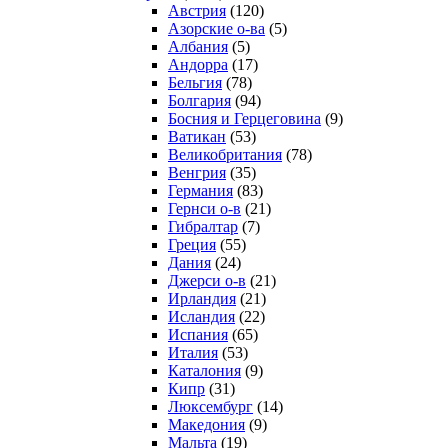
Австрия
(120)
Азорские о-ва
(5)
Албания
(5)
Андорра
(17)
Бельгия
(78)
Болгария
(94)
Босния и Герцеговина
(9)
Ватикан
(53)
Великобритания
(78)
Венгрия
(35)
Германия
(83)
Гернси о-в
(21)
Гибралтар
(7)
Греция
(55)
Дания
(24)
Джерси о-в
(21)
Ирландия
(21)
Исландия
(22)
Испания
(65)
Италия
(53)
Каталония
(9)
Кипр
(31)
Люксембург
(14)
Македония
(9)
Мальта
(19)