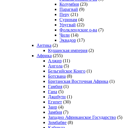
Колумбия
(23)
Парагвай
(9)
Перу
(21)
Суринам
(4)
Уругвай
(22)
Фолклендские о-ва
(7)
Чили
(14)
Эквадор
(17)
Антика
(2)
Кушанская империя
(2)
Африка
(255)
Алжир
(11)
Ангола
(5)
Бельгийское Конго
(1)
Ботсвана
(8)
Британская Восточная Африка
(1)
Гамбия
(1)
Гана
(5)
Джибути
(1)
Египет
(30)
Заир
(4)
Замбия
(7)
Западно Африканское Государство
(5)
Зимбабве
(8)
Кабинда