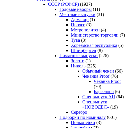
CCCP (РСФСР)
(1937)
Годовые наборы
(11)
Местные выпуски
(31)
Армавир
(1)
Прочее
(3)
Метрополитен
(4)
Министерство торговли
(7)
Тува
(3)
Хорезмская республика
(5)
Шпицберген
(8)
Памятные выпуски
(226)
Золото
(1)
Никель
(225)
Обычный чекан
(66)
Чеканка Proof
(76)
Чеканка Proof
(70)
Барселона
(6)
Спецвыпуск АЦ
(64)
Спецвыпуск
«НОВОДЕЛ»
(19)
Серебро
Подборки по номиналу
(601)
Полкопейки
(3)
1 копейка
(72)