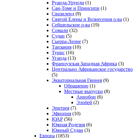
Руанда-Урунди
(1)
Сан-Томе и Принсипи
(1)
Свазиленд
(9)
Святой Елены и Вознесения о-ва
(1)
Сейшельские о-ва
(19)
Сомали
(32)
Судан
(5)
Сьерра-Леоне
(7)
Танзания
(10)
Тунис
(16)
Уганда
(13)
Французская Западная Африка
(3)
Центрально Африканское государство
(5)
Экваториальная Гвинея
(9)
Обращение
(1)
Местные выпуски
(8)
Аннобон
(6)
Элобей
(2)
Эритрея
(7)
Эфиопия
(10)
ЮАР
(56)
Южная Родезия
(6)
Южный Судан
(3)
Европа
(1853)