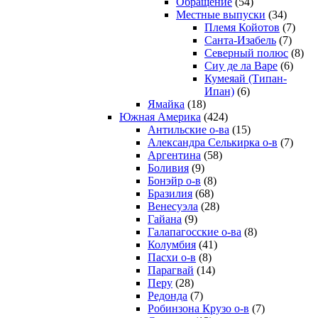
Обращение
(54)
Местные выпуски
(34)
Племя Койотов
(7)
Санта-Изабель
(7)
Северный полюс
(8)
Сиу де ла Варе
(6)
Кумеяай (Типан-
Ипан)
(6)
Ямайка
(18)
Южная Америка
(424)
Антильские о-ва
(15)
Александра Селькирка о-в
(7)
Аргентина
(58)
Боливия
(9)
Бонэйр о-в
(8)
Бразилия
(68)
Венесуэла
(28)
Гайана
(9)
Галапагосские о-ва
(8)
Колумбия
(41)
Пасхи о-в
(8)
Парагвай
(14)
Перу
(28)
Редонда
(7)
Робинзона Крузо о-в
(7)