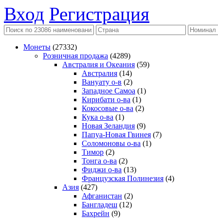
Вход
Регистрация
Монеты
(27332)
Розничная продажа
(4289)
Австралия и Океания
(59)
Австралия
(14)
Вануату о-в
(2)
Западное Самоа
(1)
Кирибати о-ва
(1)
Кокосовые о-ва
(2)
Кука о-ва
(1)
Новая Зеландия
(9)
Папуа-Новая Гвинея
(7)
Соломоновы о-ва
(1)
Тимор
(2)
Тонга о-ва
(2)
Фиджи о-ва
(13)
Французская Полинезия
(4)
Азия
(427)
Афганистан
(2)
Бангладеш
(12)
Бахрейн
(9)