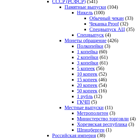
CCCP (РСФСР)
(541)
Памятные выпуски
(104)
Никель
(100)
Обычный чекан
(33)
Чеканка Proof
(32)
Спецвыпуск АЦ
(35)
Спецвыпуск
(4)
Монеты обращение
(426)
Полкопейки
(3)
1 копейка
(60)
2 копейки
(61)
3 копейки
(61)
5 копеек
(56)
10 копеек
(52)
15 копеек
(46)
20 копеек
(54)
50 копеек
(16)
1 рубль
(12)
ГКЧП
(5)
Местные выпуски
(11)
Метрополитен
(3)
Министерство торговли
(4)
Хорезмская республика
(3)
Шпицберген
(1)
Российская империя
(38)