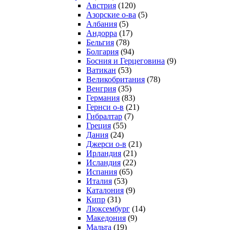
Австрия
(120)
Азорские о-ва
(5)
Албания
(5)
Андорра
(17)
Бельгия
(78)
Болгария
(94)
Босния и Герцеговина
(9)
Ватикан
(53)
Великобритания
(78)
Венгрия
(35)
Германия
(83)
Гернси о-в
(21)
Гибралтар
(7)
Греция
(55)
Дания
(24)
Джерси о-в
(21)
Ирландия
(21)
Исландия
(22)
Испания
(65)
Италия
(53)
Каталония
(9)
Кипр
(31)
Люксембург
(14)
Македония
(9)
Мальта
(19)