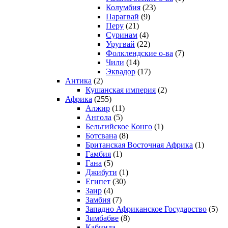
Колумбия
(23)
Парагвай
(9)
Перу
(21)
Суринам
(4)
Уругвай
(22)
Фолклендские о-ва
(7)
Чили
(14)
Эквадор
(17)
Антика
(2)
Кушанская империя
(2)
Африка
(255)
Алжир
(11)
Ангола
(5)
Бельгийское Конго
(1)
Ботсвана
(8)
Британская Восточная Африка
(1)
Гамбия
(1)
Гана
(5)
Джибути
(1)
Египет
(30)
Заир
(4)
Замбия
(7)
Западно Африканское Государство
(5)
Зимбабве
(8)
Кабинда