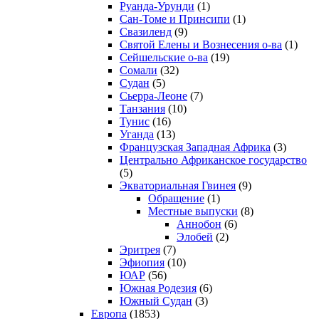
Руанда-Урунди
(1)
Сан-Томе и Принсипи
(1)
Свазиленд
(9)
Святой Елены и Вознесения о-ва
(1)
Сейшельские о-ва
(19)
Сомали
(32)
Судан
(5)
Сьерра-Леоне
(7)
Танзания
(10)
Тунис
(16)
Уганда
(13)
Французская Западная Африка
(3)
Центрально Африканское государство
(5)
Экваториальная Гвинея
(9)
Обращение
(1)
Местные выпуски
(8)
Аннобон
(6)
Элобей
(2)
Эритрея
(7)
Эфиопия
(10)
ЮАР
(56)
Южная Родезия
(6)
Южный Судан
(3)
Европа
(1853)