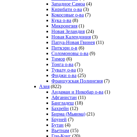
Западное Самоа
(4)
Кирибати о-ва
(3)
Кокосовые о-ва
(7)
Кука о-ва
(8)
Микронезия
(1)
Новая Зеландия
(24)
Новая Календония
(3)
Папуа-Новая Гвинея
(11)
Питкэрн о-в
(6)
Соломоновы о-ва
(9)
Тимор
(6)
Тонга о-ва
(7)
Тувалу о-ва
(1)
Фиджи о-ва
(25)
Французская Полинезия
(7)
Азия
(822)
Андаман и Никобар о-ва
(1)
Афганистан
(11)
Бангладеш
(18)
Бахрейн
(12)
Бирма (Мьянма)
(21)
Бруней
(7)
Бутан
(4)
Вьетнам
(15)
Гон-Конг
(20)