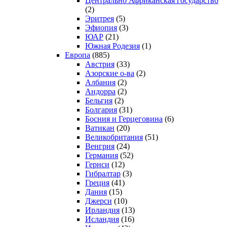
Центрально Африканская государство
(2)
Эритрея
(5)
Эфиопия
(3)
ЮАР
(21)
Южная Родезия
(1)
Европа
(885)
Австрия
(33)
Азорские о-ва
(2)
Албания
(2)
Андорра
(2)
Бельгия
(2)
Болгария
(31)
Босния и Герцеговина
(6)
Ватикан
(20)
Великобритания
(51)
Венгрия
(24)
Германия
(52)
Гернси
(12)
Гибралтар
(3)
Греция
(41)
Дания
(15)
Джерси
(10)
Ирландия
(13)
Исландия
(16)