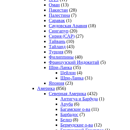
Оман
(13)
Пакистан
(28)
Палестина
(7)
Саравак
(1)
Саудовская Аравия
(18)
Сингапур
(20)
Сирия (САР)
(27)
Тайвань
(10)
Тайланд
(43)
Турция
(59)
Филиппины
(40)
Французский Индокитай
(5)
Шри-Ланка
(35)
Цейлон
(4)
Шри-Ланка
(31)
Япония
(23)
Америка
(856)
Северная Америка
(432)
Антигуа и Барбуда
(1)
Аруба
(6)
Багамские о-ва
(11)
Барбадос
(7)
Белиз
(8)
Бермудские о-ва
(12)