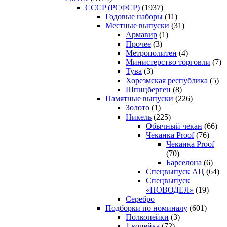
CCCP (РСФСР)
(1937)
Годовые наборы
(11)
Местные выпуски
(31)
Армавир
(1)
Прочее
(3)
Метрополитен
(4)
Министерство торговли
(7)
Тува
(3)
Хорезмская республика
(5)
Шпицберген
(8)
Памятные выпуски
(226)
Золото
(1)
Никель
(225)
Обычный чекан
(66)
Чеканка Proof
(76)
Чеканка Proof
(70)
Барселона
(6)
Спецвыпуск АЦ
(64)
Спецвыпуск
«НОВОДЕЛ»
(19)
Серебро
Подборки по номиналу
(601)
Полкопейки
(3)
1 копейка
(72)