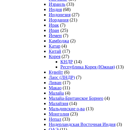
Израиль
(33)
Индия
(68)
Индонезия
(27)
Иордания
(21)
Ирак
(7)
Иран
(25)
Йемен
(7)
Камбоджа
(2)
Катар
(4)
Китай
(17)
Корея
(27)
КНДР
(14)
Республика Корея (Южная)
(13)
Кувейт
(6)
Лаос (ЛНДР)
(7)
Ливан
(17)
Макао
(11)
Малайа
(4)
Малайа-Британское Борнео
(4)
Малайзия
(14)
Мальдивские о-ва
(13)
Монголия
(23)
Непал
(33)
Нидерландская Восточная Индия
(3)
ОАЭ
(11)