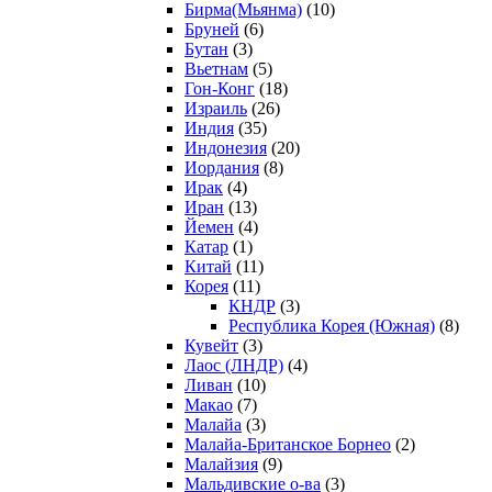
Бирма(Мьянма)
(10)
Бруней
(6)
Бутан
(3)
Вьетнам
(5)
Гон-Конг
(18)
Израиль
(26)
Индия
(35)
Индонезия
(20)
Иордания
(8)
Ирак
(4)
Иран
(13)
Йемен
(4)
Катар
(1)
Китай
(11)
Корея
(11)
КНДР
(3)
Республика Корея (Южная)
(8)
Кувейт
(3)
Лаос (ЛНДР)
(4)
Ливан
(10)
Макао
(7)
Малайа
(3)
Малайа-Британское Борнео
(2)
Малайзия
(9)
Мальдивские о-ва
(3)