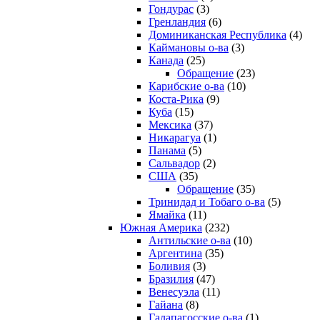
Гондурас
(3)
Гренландия
(6)
Доминиканская Республика
(4)
Каймановы о-ва
(3)
Канада
(25)
Обращение
(23)
Карибские о-ва
(10)
Коста-Рика
(9)
Куба
(15)
Мексика
(37)
Никарагуа
(1)
Панама
(5)
Сальвадор
(2)
США
(35)
Обращение
(35)
Тринидад и Тобаго о-ва
(5)
Ямайка
(11)
Южная Америка
(232)
Антильские о-ва
(10)
Аргентина
(35)
Боливия
(3)
Бразилия
(47)
Венесуэла
(11)
Гайана
(8)
Галапагосские о-ва
(1)