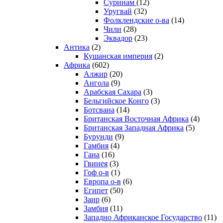
Суринам
(12)
Уругвай
(32)
Фолклендские о-ва
(14)
Чили
(28)
Эквадор
(23)
Антика
(2)
Кушанская империя
(2)
Африка
(602)
Алжир
(20)
Ангола
(9)
Арабская Сахара
(3)
Бельгийское Конго
(3)
Ботсвана
(14)
Британская Восточная Африка
(4)
Британская Западная Африка
(5)
Бурунди
(9)
Гамбия
(4)
Гана
(16)
Гвинея
(3)
Гоф о-в
(1)
Европа о-в
(6)
Египет
(50)
Заир
(6)
Замбия
(11)
Западно Африканское Государство
(11)