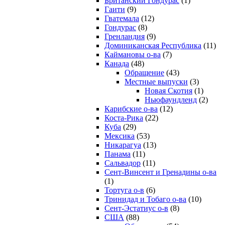
Британский Гондурас
(1)
Гаити
(9)
Гватемала
(12)
Гондурас
(8)
Гренландия
(9)
Доминиканская Республика
(11)
Каймановы о-ва
(7)
Канада
(48)
Обращение
(43)
Местные выпуски
(3)
Новая Скотия
(1)
Ньюфаундленд
(2)
Карибские о-ва
(12)
Коста-Рика
(22)
Куба
(29)
Мексика
(53)
Никарагуа
(13)
Панама
(11)
Сальвадор
(11)
Сент-Винсент и Гренадины о-ва
(1)
Тортуга о-в
(6)
Тринидад и Тобаго о-ва
(10)
Сент-Эстатиус о-в
(8)
США
(88)