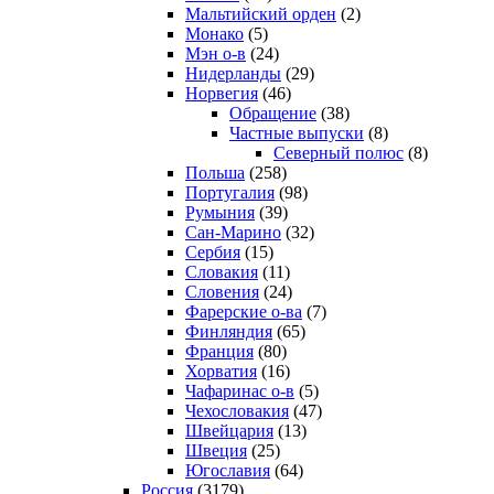
Мальтийский орден
(2)
Монако
(5)
Мэн о-в
(24)
Нидерланды
(29)
Норвегия
(46)
Обращение
(38)
Частные выпуски
(8)
Северный полюс
(8)
Польша
(258)
Португалия
(98)
Румыния
(39)
Сан-Марино
(32)
Сербия
(15)
Словакия
(11)
Словения
(24)
Фарерские о-ва
(7)
Финляндия
(65)
Франция
(80)
Хорватия
(16)
Чафаринас о-в
(5)
Чехословакия
(47)
Швейцария
(13)
Швеция
(25)
Югославия
(64)
Россия
(3179)