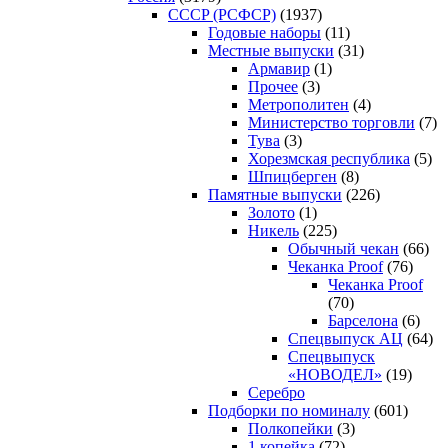
CCCP (РСФСР)
(1937)
Годовые наборы
(11)
Местные выпуски
(31)
Армавир
(1)
Прочее
(3)
Метрополитен
(4)
Министерство торговли
(7)
Тува
(3)
Хорезмская республика
(5)
Шпицберген
(8)
Памятные выпуски
(226)
Золото
(1)
Никель
(225)
Обычный чекан
(66)
Чеканка Proof
(76)
Чеканка Proof
(70)
Барселона
(6)
Спецвыпуск АЦ
(64)
Спецвыпуск
«НОВОДЕЛ»
(19)
Серебро
Подборки по номиналу
(601)
Полкопейки
(3)
1 копейка
(72)