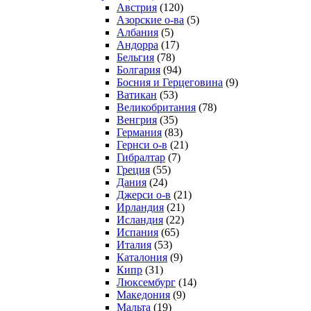
Австрия
(120)
Азорские о-ва
(5)
Албания
(5)
Андорра
(17)
Бельгия
(78)
Болгария
(94)
Босния и Герцеговина
(9)
Ватикан
(53)
Великобритания
(78)
Венгрия
(35)
Германия
(83)
Гернси о-в
(21)
Гибралтар
(7)
Греция
(55)
Дания
(24)
Джерси о-в
(21)
Ирландия
(21)
Исландия
(22)
Испания
(65)
Италия
(53)
Каталония
(9)
Кипр
(31)
Люксембург
(14)
Македония
(9)
Мальта
(19)