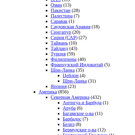
Оман
(13)
Пакистан
(28)
Палестина
(7)
Саравак
(1)
Саудовская Аравия
(18)
Сингапур
(20)
Сирия (САР)
(27)
Тайвань
(10)
Тайланд
(43)
Турция
(59)
Филиппины
(40)
Французский Индокитай
(5)
Шри-Ланка
(35)
Цейлон
(4)
Шри-Ланка
(31)
Япония
(23)
Америка
(856)
Северная Америка
(432)
Антигуа и Барбуда
(1)
Аруба
(6)
Багамские о-ва
(11)
Барбадос
(7)
Белиз
(8)
Бермудские о-ва
(12)