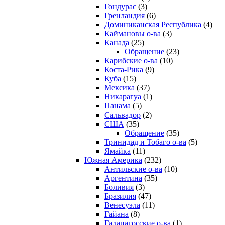
Гондурас
(3)
Гренландия
(6)
Доминиканская Республика
(4)
Каймановы о-ва
(3)
Канада
(25)
Обращение
(23)
Карибские о-ва
(10)
Коста-Рика
(9)
Куба
(15)
Мексика
(37)
Никарагуа
(1)
Панама
(5)
Сальвадор
(2)
США
(35)
Обращение
(35)
Тринидад и Тобаго о-ва
(5)
Ямайка
(11)
Южная Америка
(232)
Антильские о-ва
(10)
Аргентина
(35)
Боливия
(3)
Бразилия
(47)
Венесуэла
(11)
Гайана
(8)
Галапагосские о-ва
(1)