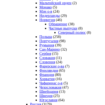
Мальтийский орден
(2)
Монако
(5)
Мэн о-в
(24)
Нидерланды
(29)
Норвегия
(46)
Обращение
(38)
Частные выпуски
(8)
Северный полюс
(8)
Польша
(258)
Португалия
(98)
Румыния
(39)
Сан-Марино
(32)
Сербия
(15)
Словакия
(11)
Словения
(24)
Фарерские о-ва
(7)
Финляндия
(65)
Франция
(80)
Хорватия
(16)
Чафаринас о-в
(5)
Чехословакия
(47)
Швейцария
(13)
Швеция
(25)
Югославия
(64)
Россия
(3179)