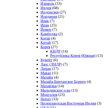
Израиль
(33)
Индия
(68)
Индонезия
(27)
Иордания
(21)
Ирак
(7)
Иран
(25)
Йемен
(7)
Камбоджа
(2)
Катар
(4)
Китай
(17)
Корея
(27)
КНДР
(14)
Республика Корея (Южная)
(13)
Кувейт
(6)
Лаос (ЛНДР)
(7)
Ливан
(17)
Макао
(11)
Малайа
(4)
Малайа-Британское Борнео
(4)
Малайзия
(14)
Мальдивские о-ва
(13)
Монголия
(23)
Непал
(33)
Нидерландская Восточная Индия
(3)
ОАЭ
(11)