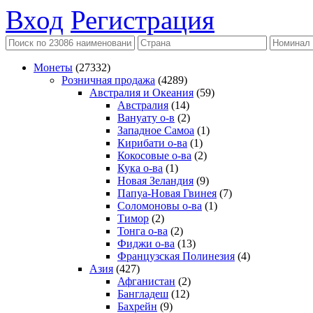
Вход
Регистрация
Монеты
(27332)
Розничная продажа
(4289)
Австралия и Океания
(59)
Австралия
(14)
Вануату о-в
(2)
Западное Самоа
(1)
Кирибати о-ва
(1)
Кокосовые о-ва
(2)
Кука о-ва
(1)
Новая Зеландия
(9)
Папуа-Новая Гвинея
(7)
Соломоновы о-ва
(1)
Тимор
(2)
Тонга о-ва
(2)
Фиджи о-ва
(13)
Французская Полинезия
(4)
Азия
(427)
Афганистан
(2)
Бангладеш
(12)
Бахрейн
(9)