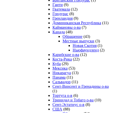
Британский Гондурас
(1)
Гаити
(9)
Гватемала
(12)
Гондурас
(8)
Гренландия
(9)
Доминиканская Республика
(11)
Каймановы о-ва
(7)
Канада
(48)
Обращение
(43)
Местные выпуски
(3)
Новая Скотия
(1)
Ньюфаундленд
(2)
Карибские о-ва
(12)
Коста-Рика
(22)
Куба
(29)
Мексика
(53)
Никарагуа
(13)
Панама
(11)
Сальвадор
(11)
Сент-Винсент и Гренадины о-ва
(1)
Тортуга о-в
(6)
Тринидад и Тобаго о-ва
(10)
Сент-Эстатиус о-в
(8)
США
(88)