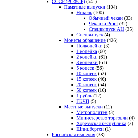
CCCP (РСФСР)
(541)
Памятные выпуски
(104)
Никель
(100)
Обычный чекан
(33)
Чеканка Proof
(32)
Спецвыпуск АЦ
(35)
Спецвыпуск
(4)
Монеты обращение
(426)
Полкопейки
(3)
1 копейка
(60)
2 копейки
(61)
3 копейки
(61)
5 копеек
(56)
10 копеек
(52)
15 копеек
(46)
20 копеек
(54)
50 копеек
(16)
1 рубль
(12)
ГКЧП
(5)
Местные выпуски
(11)
Метрополитен
(3)
Министерство торговли
(4)
Хорезмская республика
(3)
Шпицберген
(1)
Российская империя
(38)