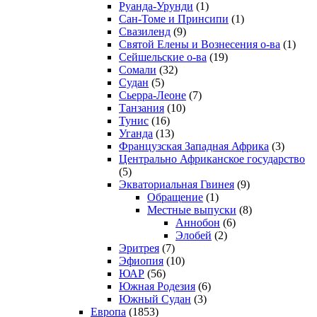
Руанда-Урунди
(1)
Сан-Томе и Принсипи
(1)
Свазиленд
(9)
Святой Елены и Вознесения о-ва
(1)
Сейшельские о-ва
(19)
Сомали
(32)
Судан
(5)
Сьерра-Леоне
(7)
Танзания
(10)
Тунис
(16)
Уганда
(13)
Французская Западная Африка
(3)
Центрально Африканское государство
(5)
Экваториальная Гвинея
(9)
Обращение
(1)
Местные выпуски
(8)
Аннобон
(6)
Элобей
(2)
Эритрея
(7)
Эфиопия
(10)
ЮАР
(56)
Южная Родезия
(6)
Южный Судан
(3)
Европа
(1853)