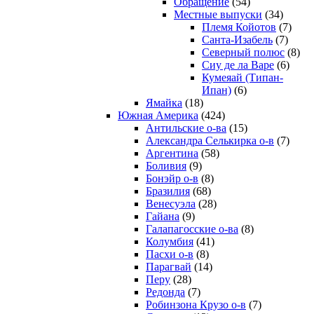
Обращение
(54)
Местные выпуски
(34)
Племя Койотов
(7)
Санта-Изабель
(7)
Северный полюс
(8)
Сиу де ла Варе
(6)
Кумеяай (Типан-
Ипан)
(6)
Ямайка
(18)
Южная Америка
(424)
Антильские о-ва
(15)
Александра Селькирка о-в
(7)
Аргентина
(58)
Боливия
(9)
Бонэйр о-в
(8)
Бразилия
(68)
Венесуэла
(28)
Гайана
(9)
Галапагосские о-ва
(8)
Колумбия
(41)
Пасхи о-в
(8)
Парагвай
(14)
Перу
(28)
Редонда
(7)
Робинзона Крузо о-в
(7)