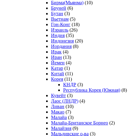
Бирма(Мьянма)
(10)
Бруней
(6)
Бутан
(3)
Вьетнам
(5)
Гон-Конг
(18)
Израиль
(26)
Индия
(35)
Индонезия
(20)
Иордания
(8)
Ирак
(4)
Иран
(13)
Йемен
(4)
Катар
(1)
Китай
(11)
Корея
(11)
КНДР
(3)
Республика Корея (Южная)
(8)
Кувейт
(3)
Лаос (ЛНДР)
(4)
Ливан
(10)
Макао
(7)
Малайа
(3)
Малайа-Британское Борнео
(2)
Малайзия
(9)
Мальдивские о-ва
(3)