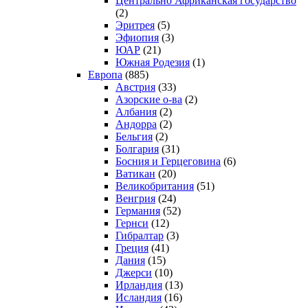
Центрально Африканская государство
(2)
Эритрея
(5)
Эфиопия
(3)
ЮАР
(21)
Южная Родезия
(1)
Европа
(885)
Австрия
(33)
Азорские о-ва
(2)
Албания
(2)
Андорра
(2)
Бельгия
(2)
Болгария
(31)
Босния и Герцеговина
(6)
Ватикан
(20)
Великобритания
(51)
Венгрия
(24)
Германия
(52)
Гернси
(12)
Гибралтар
(3)
Греция
(41)
Дания
(15)
Джерси
(10)
Ирландия
(13)
Исландия
(16)