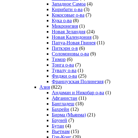
Западное Самоа
(4)
Кирибати о-ва
(3)
Кокосовые о-ва
(7)
Кука о-ва
(8)
Микронезия
(1)
Новая Зеландия
(24)
Новая Календония
(3)
Папуа-Новая Гвинея
(11)
Питкэрн о-в
(6)
Соломоновы о-ва
(9)
Тимор
(6)
Тонга о-ва
(7)
Тувалу о-ва
(1)
Фиджи о-ва
(25)
Французская Полинезия
(7)
Азия
(822)
Андаман и Никобар о-ва
(1)
Афганистан
(11)
Бангладеш
(18)
Бахрейн
(12)
Бирма (Мьянма)
(21)
Бруней
(7)
Бутан
(4)
Вьетнам
(15)
Гон-Конг
(20)