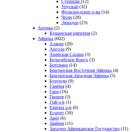
Суринам
(12)
Уругвай
(32)
Фолклендские о-ва
(14)
Чили
(28)
Эквадор
(23)
Антика
(2)
Кушанская империя
(2)
Африка
(602)
Алжир
(20)
Ангола
(9)
Арабская Сахара
(3)
Бельгийское Конго
(3)
Ботсвана
(14)
Британская Восточная Африка
(4)
Британская Западная Африка
(5)
Бурунди
(9)
Гамбия
(4)
Гана
(16)
Гвинея
(3)
Гоф о-в
(1)
Европа о-в
(6)
Египет
(50)
Заир
(6)
Замбия
(11)
Западно Африканское Государство
(11)