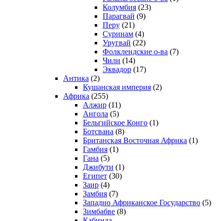
Колумбия
(23)
Парагвай
(9)
Перу
(21)
Суринам
(4)
Уругвай
(22)
Фолклендские о-ва
(7)
Чили
(14)
Эквадор
(17)
Антика
(2)
Кушанская империя
(2)
Африка
(255)
Алжир
(11)
Ангола
(5)
Бельгийское Конго
(1)
Ботсвана
(8)
Британская Восточная Африка
(1)
Гамбия
(1)
Гана
(5)
Джибути
(1)
Египет
(30)
Заир
(4)
Замбия
(7)
Западно Африканское Государство
(5)
Зимбабве
(8)
Кабинда