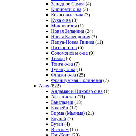
Западное Самоа
(4)
Кирибати о-ва
(3)
Кокосовые о-ва
(7)
Кука о-ва
(8)
Микронезия
(1)
Новая Зеландия
(24)
Новая Календония
(3)
Папуа-Новая Гвинея
(11)
Питкэрн о-в
(6)
Соломоновы о-ва
(9)
Тимор
(6)
Тонга о-ва
(7)
Тувалу о-ва
(1)
Фиджи о-ва
(25)
Французская Полинезия
(7)
Азия
(822)
Андаман и Никобар о-ва
(1)
Афганистан
(11)
Бангладеш
(18)
Бахрейн
(12)
Бирма (Мьянма)
(21)
Бруней
(7)
Бутан
(4)
Вьетнам
(15)
Гон-Конг
(20)