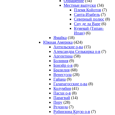
Обращение
(54)
Местные выпуски
(34)
Племя Койотов
(7)
Санта-Изабель
(7)
Северный полюс
(8)
Сиу де ла Варе
(6)
Кумеяай (Типан-
Ипан)
(6)
Ямайка
(18)
Южная Америка
(424)
Антильские о-ва
(15)
Александра Селькирка о-в
(7)
Аргентина
(58)
Боливия
(9)
Бонэйр о-в
(8)
Бразилия
(68)
Венесуэла
(28)
Гайана
(9)
Галапагосские о-ва
(8)
Колумбия
(41)
Пасхи о-в
(8)
Парагвай
(14)
Перу
(28)
Редонда
(7)
Робинзона Крузо о-в
(7)