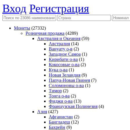
Вход
Регистрация
Монеты
(27332)
Розничная продажа
(4289)
Австралия и Океания
(59)
Австралия
(14)
Вануату о-в
(2)
Западное Самоа
(1)
Кирибати о-ва
(1)
Кокосовые о-ва
(2)
Кука о-ва
(1)
Новая Зеландия
(9)
Папуа-Новая Гвинея
(7)
Соломоновы о-ва
(1)
Тимор
(2)
Тонга о-ва
(2)
Фиджи о-ва
(13)
Французская Полинезия
(4)
Азия
(427)
Афганистан
(2)
Бангладеш
(12)
Бахрейн
(9)