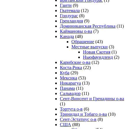
Британский Гондурас
(1)
Гаити
(9)
Гватемала
(12)
Гондурас
(8)
Гренландия
(9)
Доминиканская Республика
(11)
Каймановы о-ва
(7)
Канада
(48)
Обращение
(43)
Местные выпуски
(3)
Новая Скотия
(1)
Ньюфаундленд
(2)
Карибские о-ва
(12)
Коста-Рика
(22)
Куба
(29)
Мексика
(53)
Никарагуа
(13)
Панама
(11)
Сальвадор
(11)
Сент-Винсент и Гренадины о-ва
(1)
Тортуга о-в
(6)
Тринидад и Тобаго о-ва
(10)
Сент-Эстатиус о-в
(8)
США
(88)