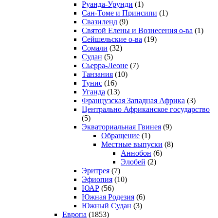
Руанда-Урунди
(1)
Сан-Томе и Принсипи
(1)
Свазиленд
(9)
Святой Елены и Вознесения о-ва
(1)
Сейшельские о-ва
(19)
Сомали
(32)
Судан
(5)
Сьерра-Леоне
(7)
Танзания
(10)
Тунис
(16)
Уганда
(13)
Французская Западная Африка
(3)
Центрально Африканское государство
(5)
Экваториальная Гвинея
(9)
Обращение
(1)
Местные выпуски
(8)
Аннобон
(6)
Элобей
(2)
Эритрея
(7)
Эфиопия
(10)
ЮАР
(56)
Южная Родезия
(6)
Южный Судан
(3)
Европа
(1853)