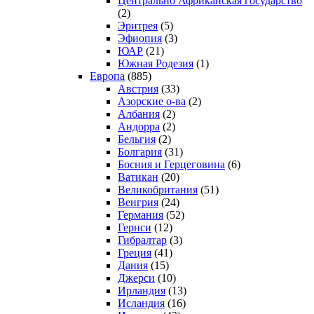
Центрально Африканская государство
(2)
Эритрея
(5)
Эфиопия
(3)
ЮАР
(21)
Южная Родезия
(1)
Европа
(885)
Австрия
(33)
Азорские о-ва
(2)
Албания
(2)
Андорра
(2)
Бельгия
(2)
Болгария
(31)
Босния и Герцеговина
(6)
Ватикан
(20)
Великобритания
(51)
Венгрия
(24)
Германия
(52)
Гернси
(12)
Гибралтар
(3)
Греция
(41)
Дания
(15)
Джерси
(10)
Ирландия
(13)
Исландия
(16)