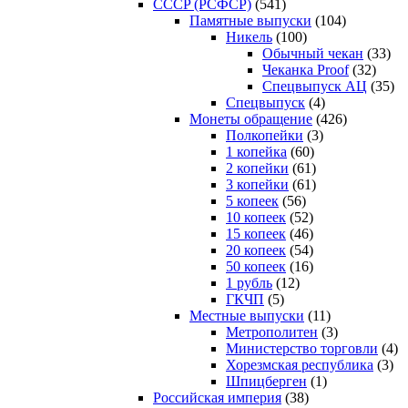
CCCP (РСФСР)
(541)
Памятные выпуски
(104)
Никель
(100)
Обычный чекан
(33)
Чеканка Proof
(32)
Спецвыпуск АЦ
(35)
Спецвыпуск
(4)
Монеты обращение
(426)
Полкопейки
(3)
1 копейка
(60)
2 копейки
(61)
3 копейки
(61)
5 копеек
(56)
10 копеек
(52)
15 копеек
(46)
20 копеек
(54)
50 копеек
(16)
1 рубль
(12)
ГКЧП
(5)
Местные выпуски
(11)
Метрополитен
(3)
Министерство торговли
(4)
Хорезмская республика
(3)
Шпицберген
(1)
Российская империя
(38)