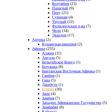
Колумбия
(23)
Парагвай
(9)
Перу
(21)
Суринам
(4)
Уругвай
(22)
Фолклендские о-ва
(7)
Чили
(14)
Эквадор
(17)
Антика
(2)
Кушанская империя
(2)
Африка
(255)
Алжир
(11)
Ангола
(5)
Бельгийское Конго
(1)
Ботсвана
(8)
Британская Восточная Африка
(1)
Гамбия
(1)
Гана
(5)
Джибути
(1)
Египет
(30)
Заир
(4)
Замбия
(7)
Западно Африканское Государство
(5)
Зимбабве
(8)
Кабинда