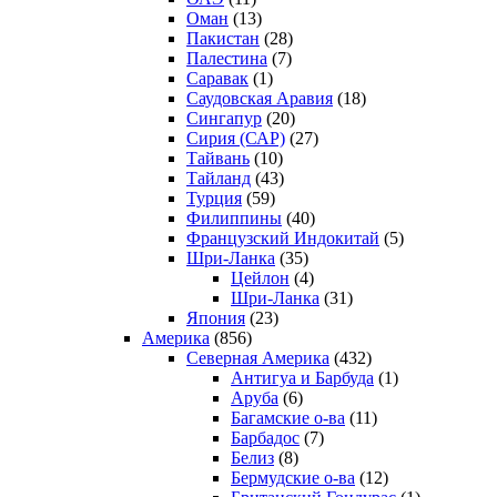
Оман
(13)
Пакистан
(28)
Палестина
(7)
Саравак
(1)
Саудовская Аравия
(18)
Сингапур
(20)
Сирия (САР)
(27)
Тайвань
(10)
Тайланд
(43)
Турция
(59)
Филиппины
(40)
Французский Индокитай
(5)
Шри-Ланка
(35)
Цейлон
(4)
Шри-Ланка
(31)
Япония
(23)
Америка
(856)
Северная Америка
(432)
Антигуа и Барбуда
(1)
Аруба
(6)
Багамские о-ва
(11)
Барбадос
(7)
Белиз
(8)
Бермудские о-ва
(12)