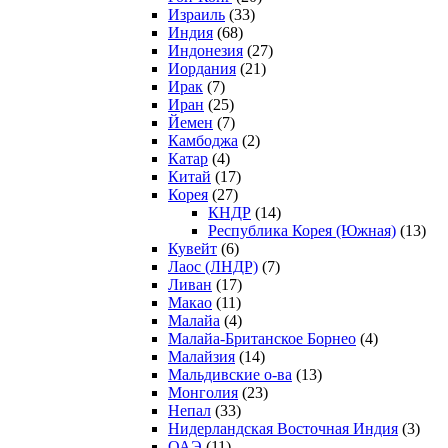
Израиль
(33)
Индия
(68)
Индонезия
(27)
Иордания
(21)
Ирак
(7)
Иран
(25)
Йемен
(7)
Камбоджа
(2)
Катар
(4)
Китай
(17)
Корея
(27)
КНДР
(14)
Республика Корея (Южная)
(13)
Кувейт
(6)
Лаос (ЛНДР)
(7)
Ливан
(17)
Макао
(11)
Малайа
(4)
Малайа-Британское Борнео
(4)
Малайзия
(14)
Мальдивские о-ва
(13)
Монголия
(23)
Непал
(33)
Нидерландская Восточная Индия
(3)
ОАЭ
(11)