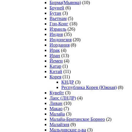
Бирма(Мьянма)
(10)
Бруней
(6)
Бутан
(3)
Вьетнам
(5)
Гон-Конг
(18)
Израиль
(26)
Индия
(35)
Индонезия
(20)
Иордания
(8)
Ирак
(4)
Иран
(13)
Йемен
(4)
Катар
(1)
Китай
(11)
Корея
(11)
КНДР
(3)
Республика Корея (Южная)
(8)
Кувейт
(3)
Лаос (ЛНДР)
(4)
Ливан
(10)
Макао
(7)
Малайа
(3)
Малайа-Британское Борнео
(2)
Малайзия
(9)
Мальдивские о-ва
(3)