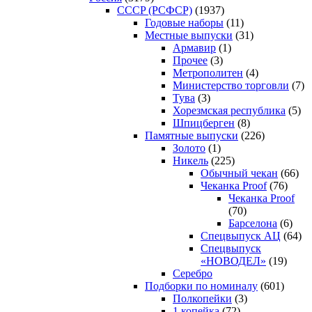
CCCP (РСФСР)
(1937)
Годовые наборы
(11)
Местные выпуски
(31)
Армавир
(1)
Прочее
(3)
Метрополитен
(4)
Министерство торговли
(7)
Тува
(3)
Хорезмская республика
(5)
Шпицберген
(8)
Памятные выпуски
(226)
Золото
(1)
Никель
(225)
Обычный чекан
(66)
Чеканка Proof
(76)
Чеканка Proof
(70)
Барселона
(6)
Спецвыпуск АЦ
(64)
Спецвыпуск
«НОВОДЕЛ»
(19)
Серебро
Подборки по номиналу
(601)
Полкопейки
(3)
1 копейка
(72)