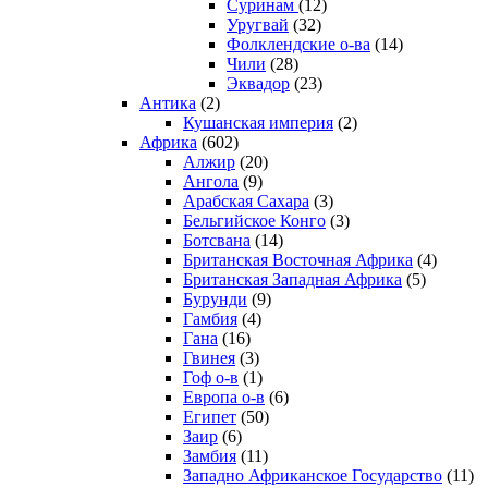
Суринам
(12)
Уругвай
(32)
Фолклендские о-ва
(14)
Чили
(28)
Эквадор
(23)
Антика
(2)
Кушанская империя
(2)
Африка
(602)
Алжир
(20)
Ангола
(9)
Арабская Сахара
(3)
Бельгийское Конго
(3)
Ботсвана
(14)
Британская Восточная Африка
(4)
Британская Западная Африка
(5)
Бурунди
(9)
Гамбия
(4)
Гана
(16)
Гвинея
(3)
Гоф о-в
(1)
Европа о-в
(6)
Египет
(50)
Заир
(6)
Замбия
(11)
Западно Африканское Государство
(11)