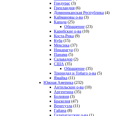
Гондурас
(3)
Гренландия
(6)
Доминиканская Республика
(4)
Каймановы о-ва
(3)
Канада
(25)
Обращение
(23)
Карибские о-ва
(10)
Коста-Рика
(9)
Куба
(15)
Мексика
(37)
Никарагуа
(1)
Панама
(5)
Сальвадор
(2)
США
(35)
Обращение
(35)
Тринидад и Тобаго о-ва
(5)
Ямайка
(11)
Южная Америка
(232)
Антильские о-ва
(10)
Аргентина
(35)
Боливия
(3)
Бразилия
(47)
Венесуэла
(11)
Гайана
(8)
Галапагосские о-ва
(1)