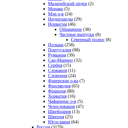
Мальтийский орден
(2)
Монако
(5)
Мэн о-в
(24)
Нидерланды
(29)
Норвегия
(46)
Обращение
(38)
Частные выпуски
(8)
Северный полюс
(8)
Польша
(258)
Португалия
(98)
Румыния
(39)
Сан-Марино
(32)
Сербия
(15)
Словакия
(11)
Словения
(24)
Фарерские о-ва
(7)
Финляндия
(65)
Франция
(80)
Хорватия
(16)
Чафаринас о-в
(5)
Чехословакия
(47)
Швейцария
(13)
Швеция
(25)
Югославия
(64)
Россия
(3179)