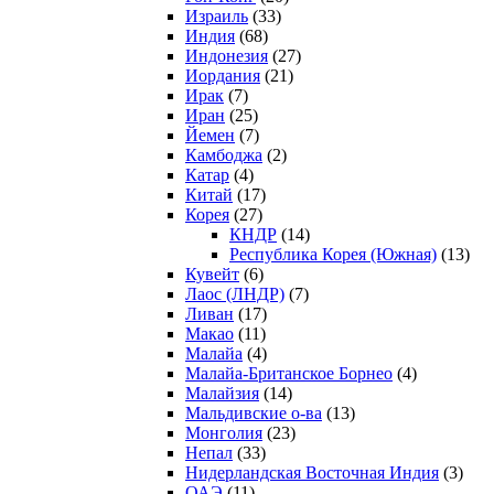
Израиль
(33)
Индия
(68)
Индонезия
(27)
Иордания
(21)
Ирак
(7)
Иран
(25)
Йемен
(7)
Камбоджа
(2)
Катар
(4)
Китай
(17)
Корея
(27)
КНДР
(14)
Республика Корея (Южная)
(13)
Кувейт
(6)
Лаос (ЛНДР)
(7)
Ливан
(17)
Макао
(11)
Малайа
(4)
Малайа-Британское Борнео
(4)
Малайзия
(14)
Мальдивские о-ва
(13)
Монголия
(23)
Непал
(33)
Нидерландская Восточная Индия
(3)
ОАЭ
(11)