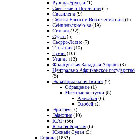
Руанда-Урунди
(1)
Сан-Томе и Принсипи
(1)
Свазиленд
(9)
Святой Елены и Вознесения о-ва
(1)
Сейшельские о-ва
(19)
Сомали
(32)
Судан
(5)
Сьерра-Леоне
(7)
Танзания
(10)
Тунис
(16)
Уганда
(13)
Французская Западная Африка
(3)
Центрально Африканское государство
(5)
Экваториальная Гвинея
(9)
Обращение
(1)
Местные выпуски
(8)
Аннобон
(6)
Элобей
(2)
Эритрея
(7)
Эфиопия
(10)
ЮАР
(56)
Южная Родезия
(6)
Южный Судан
(3)
Европа
(1853)