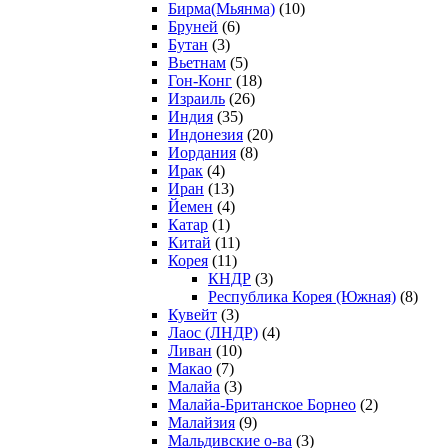
Бирма(Мьянма)
(10)
Бруней
(6)
Бутан
(3)
Вьетнам
(5)
Гон-Конг
(18)
Израиль
(26)
Индия
(35)
Индонезия
(20)
Иордания
(8)
Ирак
(4)
Иран
(13)
Йемен
(4)
Катар
(1)
Китай
(11)
Корея
(11)
КНДР
(3)
Республика Корея (Южная)
(8)
Кувейт
(3)
Лаос (ЛНДР)
(4)
Ливан
(10)
Макао
(7)
Малайа
(3)
Малайа-Британское Борнео
(2)
Малайзия
(9)
Мальдивские о-ва
(3)