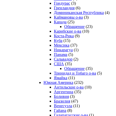
Гондурас
(3)
Гренландия
(6)
Доминиканская Республика
(4)
Каймановы о-ва
(3)
Канада
(25)
Обращение
(23)
Карибские о-ва
(10)
Коста-Рика
(9)
Куба
(15)
Мексика
(37)
Никарагуа
(1)
Панама
(5)
Сальвадор
(2)
США
(35)
Обращение
(35)
Тринидад и Тобаго о-ва
(5)
Ямайка
(11)
Южная Америка
(232)
Антильские о-ва
(10)
Аргентина
(35)
Боливия
(3)
Бразилия
(47)
Венесуэла
(11)
Гайана
(8)
Галапагосские о-ва
(1)