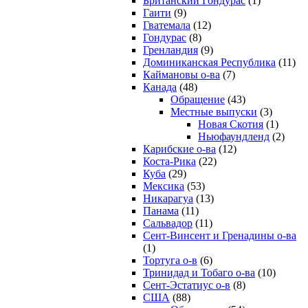
Британский Гондурас
(1)
Гаити
(9)
Гватемала
(12)
Гондурас
(8)
Гренландия
(9)
Доминиканская Республика
(11)
Каймановы о-ва
(7)
Канада
(48)
Обращение
(43)
Местные выпуски
(3)
Новая Скотия
(1)
Ньюфаундленд
(2)
Карибские о-ва
(12)
Коста-Рика
(22)
Куба
(29)
Мексика
(53)
Никарагуа
(13)
Панама
(11)
Сальвадор
(11)
Сент-Винсент и Гренадины о-ва
(1)
Тортуга о-в
(6)
Тринидад и Тобаго о-ва
(10)
Сент-Эстатиус о-в
(8)
США
(88)