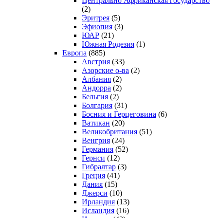
Центрально Африканская государство
(2)
Эритрея
(5)
Эфиопия
(3)
ЮАР
(21)
Южная Родезия
(1)
Европа
(885)
Австрия
(33)
Азорские о-ва
(2)
Албания
(2)
Андорра
(2)
Бельгия
(2)
Болгария
(31)
Босния и Герцеговина
(6)
Ватикан
(20)
Великобритания
(51)
Венгрия
(24)
Германия
(52)
Гернси
(12)
Гибралтар
(3)
Греция
(41)
Дания
(15)
Джерси
(10)
Ирландия
(13)
Исландия
(16)