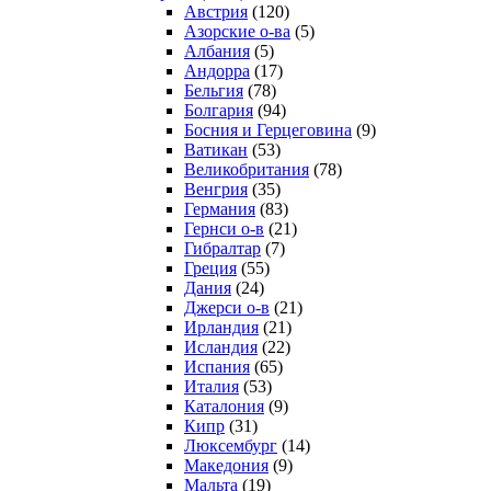
Австрия
(120)
Азорские о-ва
(5)
Албания
(5)
Андорра
(17)
Бельгия
(78)
Болгария
(94)
Босния и Герцеговина
(9)
Ватикан
(53)
Великобритания
(78)
Венгрия
(35)
Германия
(83)
Гернси о-в
(21)
Гибралтар
(7)
Греция
(55)
Дания
(24)
Джерси о-в
(21)
Ирландия
(21)
Исландия
(22)
Испания
(65)
Италия
(53)
Каталония
(9)
Кипр
(31)
Люксембург
(14)
Македония
(9)
Мальта
(19)