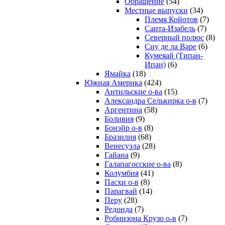
Обращение
(54)
Местные выпуски
(34)
Племя Койотов
(7)
Санта-Изабель
(7)
Северный полюс
(8)
Сиу де ла Варе
(6)
Кумеяай (Типан-
Ипан)
(6)
Ямайка
(18)
Южная Америка
(424)
Антильские о-ва
(15)
Александра Селькирка о-в
(7)
Аргентина
(58)
Боливия
(9)
Бонэйр о-в
(8)
Бразилия
(68)
Венесуэла
(28)
Гайана
(9)
Галапагосские о-ва
(8)
Колумбия
(41)
Пасхи о-в
(8)
Парагвай
(14)
Перу
(28)
Редонда
(7)
Робинзона Крузо о-в
(7)