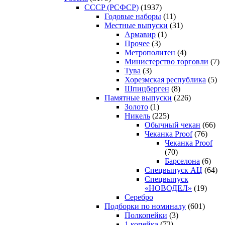
CCCP (РСФСР)
(1937)
Годовые наборы
(11)
Местные выпуски
(31)
Армавир
(1)
Прочее
(3)
Метрополитен
(4)
Министерство торговли
(7)
Тува
(3)
Хорезмская республика
(5)
Шпицберген
(8)
Памятные выпуски
(226)
Золото
(1)
Никель
(225)
Обычный чекан
(66)
Чеканка Proof
(76)
Чеканка Proof
(70)
Барселона
(6)
Спецвыпуск АЦ
(64)
Спецвыпуск
«НОВОДЕЛ»
(19)
Серебро
Подборки по номиналу
(601)
Полкопейки
(3)
1 копейка
(72)