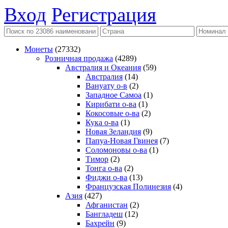
Вход
Регистрация
Монеты
(27332)
Розничная продажа
(4289)
Австралия и Океания
(59)
Австралия
(14)
Вануату о-в
(2)
Западное Самоа
(1)
Кирибати о-ва
(1)
Кокосовые о-ва
(2)
Кука о-ва
(1)
Новая Зеландия
(9)
Папуа-Новая Гвинея
(7)
Соломоновы о-ва
(1)
Тимор
(2)
Тонга о-ва
(2)
Фиджи о-ва
(13)
Французская Полинезия
(4)
Азия
(427)
Афганистан
(2)
Бангладеш
(12)
Бахрейн
(9)