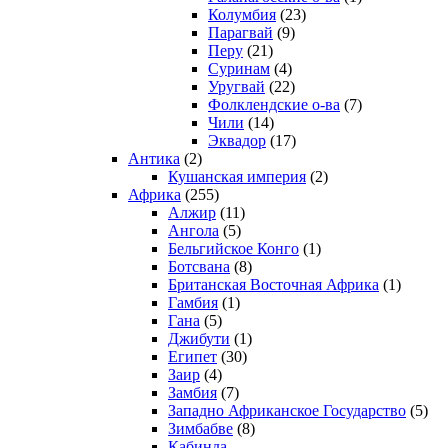
Колумбия
(23)
Парагвай
(9)
Перу
(21)
Суринам
(4)
Уругвай
(22)
Фолклендские о-ва
(7)
Чили
(14)
Эквадор
(17)
Антика
(2)
Кушанская империя
(2)
Африка
(255)
Алжир
(11)
Ангола
(5)
Бельгийское Конго
(1)
Ботсвана
(8)
Британская Восточная Африка
(1)
Гамбия
(1)
Гана
(5)
Джибути
(1)
Египет
(30)
Заир
(4)
Замбия
(7)
Западно Африканское Государство
(5)
Зимбабве
(8)
Кабинда