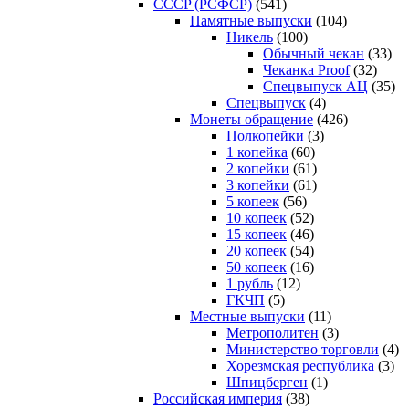
CCCP (РСФСР)
(541)
Памятные выпуски
(104)
Никель
(100)
Обычный чекан
(33)
Чеканка Proof
(32)
Спецвыпуск АЦ
(35)
Спецвыпуск
(4)
Монеты обращение
(426)
Полкопейки
(3)
1 копейка
(60)
2 копейки
(61)
3 копейки
(61)
5 копеек
(56)
10 копеек
(52)
15 копеек
(46)
20 копеек
(54)
50 копеек
(16)
1 рубль
(12)
ГКЧП
(5)
Местные выпуски
(11)
Метрополитен
(3)
Министерство торговли
(4)
Хорезмская республика
(3)
Шпицберген
(1)
Российская империя
(38)