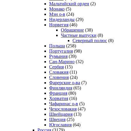
Мальтийский орден
(2)
Монако
(5)
Мэн о-в
(24)
Нидерланды
(29)
Норвегия
(46)
Обращение
(38)
Частные выпуски
(8)
Северный полюс
(8)
Польша
(258)
Португалия
(98)
Румыния
(39)
Сан-Марино
(32)
Сербия
(15)
Словакия
(11)
Словения
(24)
Фарерские о-ва
(7)
Финляндия
(65)
Франция
(80)
Хорватия
(16)
Чафаринас о-в
(5)
Чехословакия
(47)
Швейцария
(13)
Швеция
(25)
Югославия
(64)
Россия
(3179)