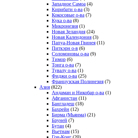
Западное Самоа
(4)
Кирибати о-ва
(3)
Кокосовые о-ва
(7)
Кука о-ва
(8)
Микронезия
(1)
Новая Зеландия
(24)
Новая Календония
(3)
Папуа-Новая Гвинея
(11)
Питкэрн о-в
(6)
Соломоновы о-ва
(9)
Тимор
(6)
Тонга о-ва
(7)
Тувалу о-ва
(1)
Фиджи о-ва
(25)
Французская Полинезия
(7)
Азия
(822)
Андаман и Никобар о-ва
(1)
Афганистан
(11)
Бангладеш
(18)
Бахрейн
(12)
Бирма (Мьянма)
(21)
Бруней
(7)
Бутан
(4)
Вьетнам
(15)
Гон-Конг
(20)