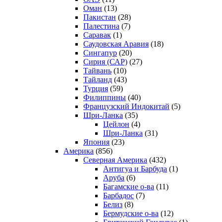
Оман
(13)
Пакистан
(28)
Палестина
(7)
Саравак
(1)
Саудовская Аравия
(18)
Сингапур
(20)
Сирия (САР)
(27)
Тайвань
(10)
Тайланд
(43)
Турция
(59)
Филиппины
(40)
Французский Индокитай
(5)
Шри-Ланка
(35)
Цейлон
(4)
Шри-Ланка
(31)
Япония
(23)
Америка
(856)
Северная Америка
(432)
Антигуа и Барбуда
(1)
Аруба
(6)
Багамские о-ва
(11)
Барбадос
(7)
Белиз
(8)
Бермудские о-ва
(12)