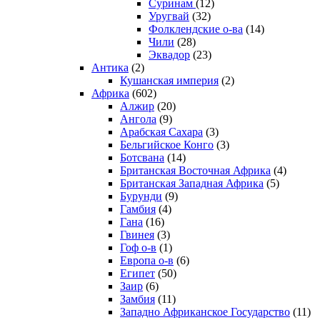
Суринам
(12)
Уругвай
(32)
Фолклендские о-ва
(14)
Чили
(28)
Эквадор
(23)
Антика
(2)
Кушанская империя
(2)
Африка
(602)
Алжир
(20)
Ангола
(9)
Арабская Сахара
(3)
Бельгийское Конго
(3)
Ботсвана
(14)
Британская Восточная Африка
(4)
Британская Западная Африка
(5)
Бурунди
(9)
Гамбия
(4)
Гана
(16)
Гвинея
(3)
Гоф о-в
(1)
Европа о-в
(6)
Египет
(50)
Заир
(6)
Замбия
(11)
Западно Африканское Государство
(11)