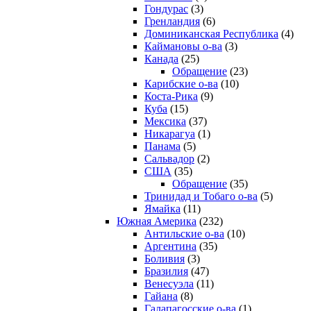
Гондурас
(3)
Гренландия
(6)
Доминиканская Республика
(4)
Каймановы о-ва
(3)
Канада
(25)
Обращение
(23)
Карибские о-ва
(10)
Коста-Рика
(9)
Куба
(15)
Мексика
(37)
Никарагуа
(1)
Панама
(5)
Сальвадор
(2)
США
(35)
Обращение
(35)
Тринидад и Тобаго о-ва
(5)
Ямайка
(11)
Южная Америка
(232)
Антильские о-ва
(10)
Аргентина
(35)
Боливия
(3)
Бразилия
(47)
Венесуэла
(11)
Гайана
(8)
Галапагосские о-ва
(1)