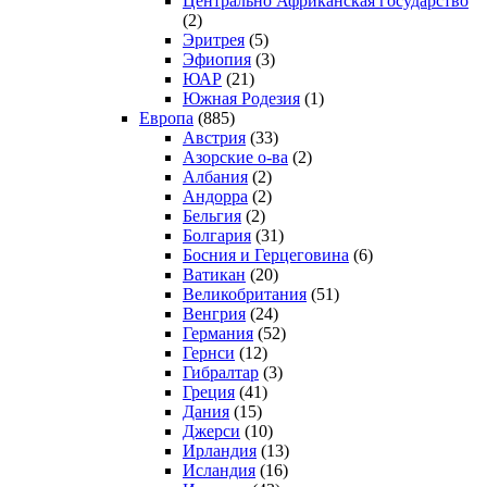
Центрально Африканская государство
(2)
Эритрея
(5)
Эфиопия
(3)
ЮАР
(21)
Южная Родезия
(1)
Европа
(885)
Австрия
(33)
Азорские о-ва
(2)
Албания
(2)
Андорра
(2)
Бельгия
(2)
Болгария
(31)
Босния и Герцеговина
(6)
Ватикан
(20)
Великобритания
(51)
Венгрия
(24)
Германия
(52)
Гернси
(12)
Гибралтар
(3)
Греция
(41)
Дания
(15)
Джерси
(10)
Ирландия
(13)
Исландия
(16)