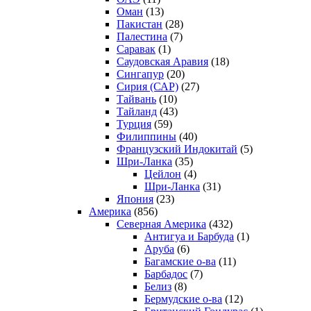
Оман
(13)
Пакистан
(28)
Палестина
(7)
Саравак
(1)
Саудовская Аравия
(18)
Сингапур
(20)
Сирия (САР)
(27)
Тайвань
(10)
Тайланд
(43)
Турция
(59)
Филиппины
(40)
Французский Индокитай
(5)
Шри-Ланка
(35)
Цейлон
(4)
Шри-Ланка
(31)
Япония
(23)
Америка
(856)
Северная Америка
(432)
Антигуа и Барбуда
(1)
Аруба
(6)
Багамские о-ва
(11)
Барбадос
(7)
Белиз
(8)
Бермудские о-ва
(12)