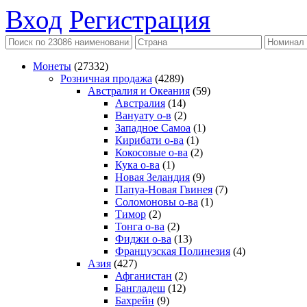
Вход
Регистрация
Монеты
(27332)
Розничная продажа
(4289)
Австралия и Океания
(59)
Австралия
(14)
Вануату о-в
(2)
Западное Самоа
(1)
Кирибати о-ва
(1)
Кокосовые о-ва
(2)
Кука о-ва
(1)
Новая Зеландия
(9)
Папуа-Новая Гвинея
(7)
Соломоновы о-ва
(1)
Тимор
(2)
Тонга о-ва
(2)
Фиджи о-ва
(13)
Французская Полинезия
(4)
Азия
(427)
Афганистан
(2)
Бангладеш
(12)
Бахрейн
(9)