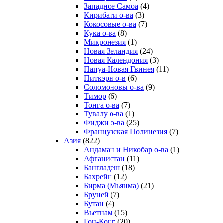
Западное Самоа
(4)
Кирибати о-ва
(3)
Кокосовые о-ва
(7)
Кука о-ва
(8)
Микронезия
(1)
Новая Зеландия
(24)
Новая Календония
(3)
Папуа-Новая Гвинея
(11)
Питкэрн о-в
(6)
Соломоновы о-ва
(9)
Тимор
(6)
Тонга о-ва
(7)
Тувалу о-ва
(1)
Фиджи о-ва
(25)
Французская Полинезия
(7)
Азия
(822)
Андаман и Никобар о-ва
(1)
Афганистан
(11)
Бангладеш
(18)
Бахрейн
(12)
Бирма (Мьянма)
(21)
Бруней
(7)
Бутан
(4)
Вьетнам
(15)
Гон-Конг
(20)