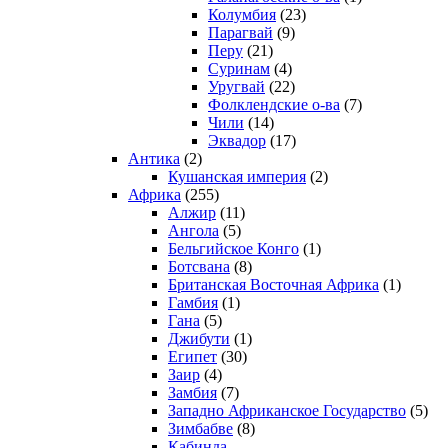
Колумбия
(23)
Парагвай
(9)
Перу
(21)
Суринам
(4)
Уругвай
(22)
Фолклендские о-ва
(7)
Чили
(14)
Эквадор
(17)
Антика
(2)
Кушанская империя
(2)
Африка
(255)
Алжир
(11)
Ангола
(5)
Бельгийское Конго
(1)
Ботсвана
(8)
Британская Восточная Африка
(1)
Гамбия
(1)
Гана
(5)
Джибути
(1)
Египет
(30)
Заир
(4)
Замбия
(7)
Западно Африканское Государство
(5)
Зимбабве
(8)
Кабинда