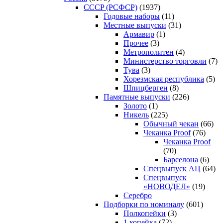
CCCP (РСФСР)
(1937)
Годовые наборы
(11)
Местные выпуски
(31)
Армавир
(1)
Прочее
(3)
Метрополитен
(4)
Министерство торговли
(7)
Тува
(3)
Хорезмская республика
(5)
Шпицберген
(8)
Памятные выпуски
(226)
Золото
(1)
Никель
(225)
Обычный чекан
(66)
Чеканка Proof
(76)
Чеканка Proof
(70)
Барселона
(6)
Спецвыпуск АЦ
(64)
Спецвыпуск
«НОВОДЕЛ»
(19)
Серебро
Подборки по номиналу
(601)
Полкопейки
(3)
1 копейка
(72)