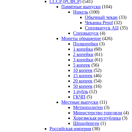
CCCP (РСФСР)
(541)
Памятные выпуски
(104)
Никель
(100)
Обычный чекан
(33)
Чеканка Proof
(32)
Спецвыпуск АЦ
(35)
Спецвыпуск
(4)
Монеты обращение
(426)
Полкопейки
(3)
1 копейка
(60)
2 копейки
(61)
3 копейки
(61)
5 копеек
(56)
10 копеек
(52)
15 копеек
(46)
20 копеек
(54)
50 копеек
(16)
1 рубль
(12)
ГКЧП
(5)
Местные выпуски
(11)
Метрополитен
(3)
Министерство торговли
(4)
Хорезмская республика
(3)
Шпицберген
(1)
Российская империя
(38)