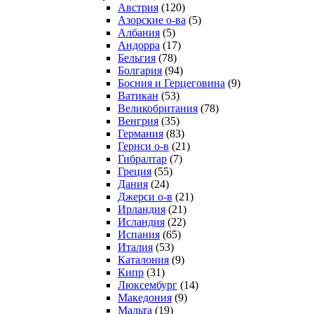
Австрия
(120)
Азорские о-ва
(5)
Албания
(5)
Андорра
(17)
Бельгия
(78)
Болгария
(94)
Босния и Герцеговина
(9)
Ватикан
(53)
Великобритания
(78)
Венгрия
(35)
Германия
(83)
Гернси о-в
(21)
Гибралтар
(7)
Греция
(55)
Дания
(24)
Джерси о-в
(21)
Ирландия
(21)
Исландия
(22)
Испания
(65)
Италия
(53)
Каталония
(9)
Кипр
(31)
Люксембург
(14)
Македония
(9)
Мальта
(19)