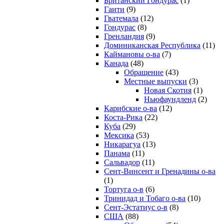
Британский Гондурас
(1)
Гаити
(9)
Гватемала
(12)
Гондурас
(8)
Гренландия
(9)
Доминиканская Республика
(11)
Каймановы о-ва
(7)
Канада
(48)
Обращение
(43)
Местные выпуски
(3)
Новая Скотия
(1)
Ньюфаундленд
(2)
Карибские о-ва
(12)
Коста-Рика
(22)
Куба
(29)
Мексика
(53)
Никарагуа
(13)
Панама
(11)
Сальвадор
(11)
Сент-Винсент и Гренадины о-ва
(1)
Тортуга о-в
(6)
Тринидад и Тобаго о-ва
(10)
Сент-Эстатиус о-в
(8)
США
(88)