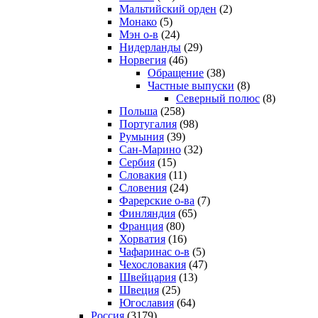
Мальтийский орден
(2)
Монако
(5)
Мэн о-в
(24)
Нидерланды
(29)
Норвегия
(46)
Обращение
(38)
Частные выпуски
(8)
Северный полюс
(8)
Польша
(258)
Португалия
(98)
Румыния
(39)
Сан-Марино
(32)
Сербия
(15)
Словакия
(11)
Словения
(24)
Фарерские о-ва
(7)
Финляндия
(65)
Франция
(80)
Хорватия
(16)
Чафаринас о-в
(5)
Чехословакия
(47)
Швейцария
(13)
Швеция
(25)
Югославия
(64)
Россия
(3179)