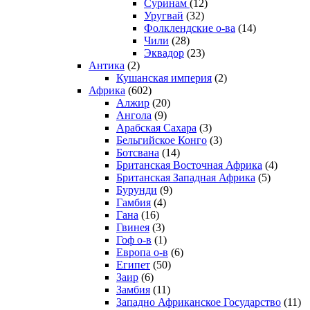
Суринам
(12)
Уругвай
(32)
Фолклендские о-ва
(14)
Чили
(28)
Эквадор
(23)
Антика
(2)
Кушанская империя
(2)
Африка
(602)
Алжир
(20)
Ангола
(9)
Арабская Сахара
(3)
Бельгийское Конго
(3)
Ботсвана
(14)
Британская Восточная Африка
(4)
Британская Западная Африка
(5)
Бурунди
(9)
Гамбия
(4)
Гана
(16)
Гвинея
(3)
Гоф о-в
(1)
Европа о-в
(6)
Египет
(50)
Заир
(6)
Замбия
(11)
Западно Африканское Государство
(11)