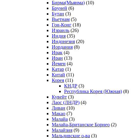
Бирма(Мьянма)
(10)
Бруней
(6)
Бутан
(3)
Вьетнам
(5)
Гон-Конг
(18)
Израиль
(26)
Индия
(35)
Индонезия
(20)
Иордания
(8)
Ирак
(4)
Иран
(13)
Йемен
(4)
Катар
(1)
Китай
(11)
Корея
(11)
КНДР
(3)
Республика Корея (Южная)
(8)
Кувейт
(3)
Лаос (ЛНДР)
(4)
Ливан
(10)
Макао
(7)
Малайа
(3)
Малайа-Британское Борнео
(2)
Малайзия
(9)
Мальдивские о-ва
(3)