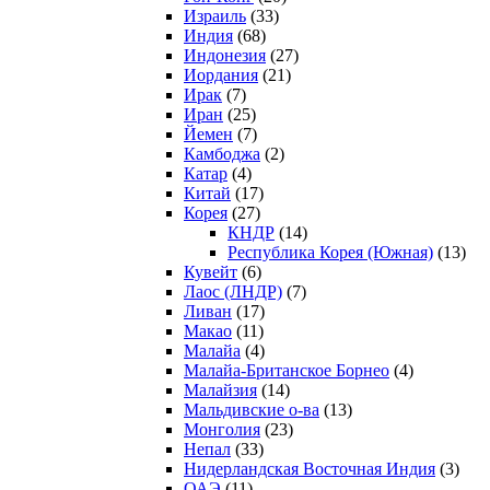
Израиль
(33)
Индия
(68)
Индонезия
(27)
Иордания
(21)
Ирак
(7)
Иран
(25)
Йемен
(7)
Камбоджа
(2)
Катар
(4)
Китай
(17)
Корея
(27)
КНДР
(14)
Республика Корея (Южная)
(13)
Кувейт
(6)
Лаос (ЛНДР)
(7)
Ливан
(17)
Макао
(11)
Малайа
(4)
Малайа-Британское Борнео
(4)
Малайзия
(14)
Мальдивские о-ва
(13)
Монголия
(23)
Непал
(33)
Нидерландская Восточная Индия
(3)
ОАЭ
(11)