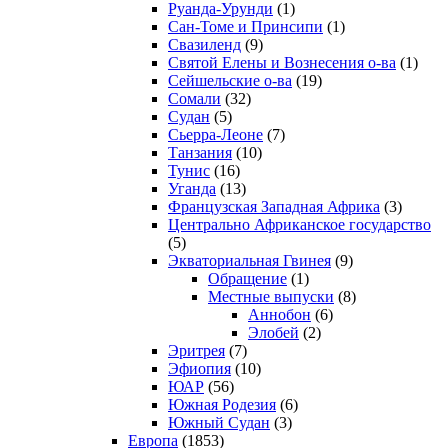
Руанда-Урунди
(1)
Сан-Томе и Принсипи
(1)
Свазиленд
(9)
Святой Елены и Вознесения о-ва
(1)
Сейшельские о-ва
(19)
Сомали
(32)
Судан
(5)
Сьерра-Леоне
(7)
Танзания
(10)
Тунис
(16)
Уганда
(13)
Французская Западная Африка
(3)
Центрально Африканское государство
(5)
Экваториальная Гвинея
(9)
Обращение
(1)
Местные выпуски
(8)
Аннобон
(6)
Элобей
(2)
Эритрея
(7)
Эфиопия
(10)
ЮАР
(56)
Южная Родезия
(6)
Южный Судан
(3)
Европа
(1853)