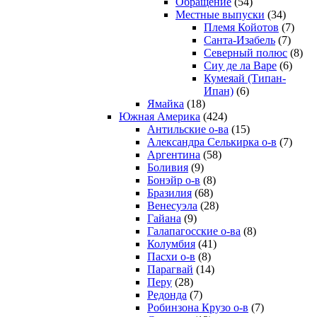
Обращение
(54)
Местные выпуски
(34)
Племя Койотов
(7)
Санта-Изабель
(7)
Северный полюс
(8)
Сиу де ла Варе
(6)
Кумеяай (Типан-
Ипан)
(6)
Ямайка
(18)
Южная Америка
(424)
Антильские о-ва
(15)
Александра Селькирка о-в
(7)
Аргентина
(58)
Боливия
(9)
Бонэйр о-в
(8)
Бразилия
(68)
Венесуэла
(28)
Гайана
(9)
Галапагосские о-ва
(8)
Колумбия
(41)
Пасхи о-в
(8)
Парагвай
(14)
Перу
(28)
Редонда
(7)
Робинзона Крузо о-в
(7)