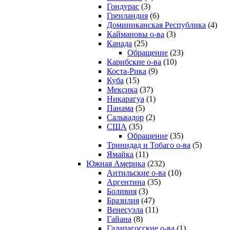
Гондурас
(3)
Гренландия
(6)
Доминиканская Республика
(4)
Каймановы о-ва
(3)
Канада
(25)
Обращение
(23)
Карибские о-ва
(10)
Коста-Рика
(9)
Куба
(15)
Мексика
(37)
Никарагуа
(1)
Панама
(5)
Сальвадор
(2)
США
(35)
Обращение
(35)
Тринидад и Тобаго о-ва
(5)
Ямайка
(11)
Южная Америка
(232)
Антильские о-ва
(10)
Аргентина
(35)
Боливия
(3)
Бразилия
(47)
Венесуэла
(11)
Гайана
(8)
Галапагосские о-ва
(1)