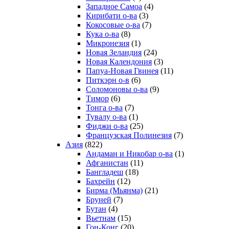
Западное Самоа
(4)
Кирибати о-ва
(3)
Кокосовые о-ва
(7)
Кука о-ва
(8)
Микронезия
(1)
Новая Зеландия
(24)
Новая Календония
(3)
Папуа-Новая Гвинея
(11)
Питкэрн о-в
(6)
Соломоновы о-ва
(9)
Тимор
(6)
Тонга о-ва
(7)
Тувалу о-ва
(1)
Фиджи о-ва
(25)
Французская Полинезия
(7)
Азия
(822)
Андаман и Никобар о-ва
(1)
Афганистан
(11)
Бангладеш
(18)
Бахрейн
(12)
Бирма (Мьянма)
(21)
Бруней
(7)
Бутан
(4)
Вьетнам
(15)
Гон-Конг
(20)