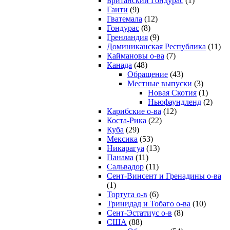
Британский Гондурас
(1)
Гаити
(9)
Гватемала
(12)
Гондурас
(8)
Гренландия
(9)
Доминиканская Республика
(11)
Каймановы о-ва
(7)
Канада
(48)
Обращение
(43)
Местные выпуски
(3)
Новая Скотия
(1)
Ньюфаундленд
(2)
Карибские о-ва
(12)
Коста-Рика
(22)
Куба
(29)
Мексика
(53)
Никарагуа
(13)
Панама
(11)
Сальвадор
(11)
Сент-Винсент и Гренадины о-ва
(1)
Тортуга о-в
(6)
Тринидад и Тобаго о-ва
(10)
Сент-Эстатиус о-в
(8)
США
(88)