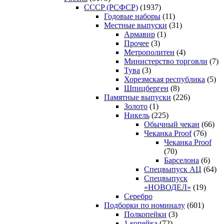
CCCP (РСФСР)
(1937)
Годовые наборы
(11)
Местные выпуски
(31)
Армавир
(1)
Прочее
(3)
Метрополитен
(4)
Министерство торговли
(7)
Тува
(3)
Хорезмская республика
(5)
Шпицберген
(8)
Памятные выпуски
(226)
Золото
(1)
Никель
(225)
Обычный чекан
(66)
Чеканка Proof
(76)
Чеканка Proof
(70)
Барселона
(6)
Спецвыпуск АЦ
(64)
Спецвыпуск
«НОВОДЕЛ»
(19)
Серебро
Подборки по номиналу
(601)
Полкопейки
(3)
1 копейка
(72)