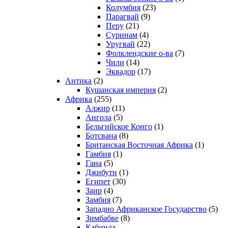
Колумбия
(23)
Парагвай
(9)
Перу
(21)
Суринам
(4)
Уругвай
(22)
Фолклендские о-ва
(7)
Чили
(14)
Эквадор
(17)
Антика
(2)
Кушанская империя
(2)
Африка
(255)
Алжир
(11)
Ангола
(5)
Бельгийское Конго
(1)
Ботсвана
(8)
Британская Восточная Африка
(1)
Гамбия
(1)
Гана
(5)
Джибути
(1)
Египет
(30)
Заир
(4)
Замбия
(7)
Западно Африканское Государство
(5)
Зимбабве
(8)
Кабинда