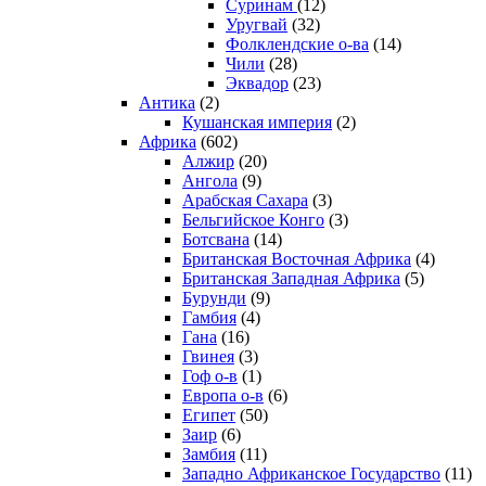
Суринам
(12)
Уругвай
(32)
Фолклендские о-ва
(14)
Чили
(28)
Эквадор
(23)
Антика
(2)
Кушанская империя
(2)
Африка
(602)
Алжир
(20)
Ангола
(9)
Арабская Сахара
(3)
Бельгийское Конго
(3)
Ботсвана
(14)
Британская Восточная Африка
(4)
Британская Западная Африка
(5)
Бурунди
(9)
Гамбия
(4)
Гана
(16)
Гвинея
(3)
Гоф о-в
(1)
Европа о-в
(6)
Египет
(50)
Заир
(6)
Замбия
(11)
Западно Африканское Государство
(11)