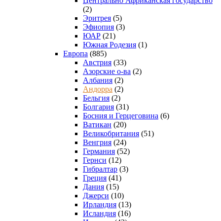
Центрально Африканская государство
(2)
Эритрея
(5)
Эфиопия
(3)
ЮАР
(21)
Южная Родезия
(1)
Европа
(885)
Австрия
(33)
Азорские о-ва
(2)
Албания
(2)
Андорра
(2)
Бельгия
(2)
Болгария
(31)
Босния и Герцеговина
(6)
Ватикан
(20)
Великобритания
(51)
Венгрия
(24)
Германия
(52)
Гернси
(12)
Гибралтар
(3)
Греция
(41)
Дания
(15)
Джерси
(10)
Ирландия
(13)
Исландия
(16)