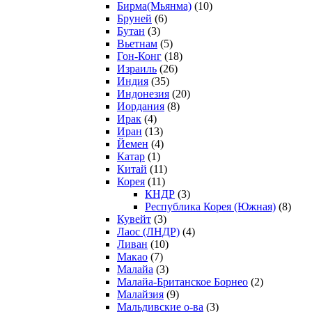
Бирма(Мьянма)
(10)
Бруней
(6)
Бутан
(3)
Вьетнам
(5)
Гон-Конг
(18)
Израиль
(26)
Индия
(35)
Индонезия
(20)
Иордания
(8)
Ирак
(4)
Иран
(13)
Йемен
(4)
Катар
(1)
Китай
(11)
Корея
(11)
КНДР
(3)
Республика Корея (Южная)
(8)
Кувейт
(3)
Лаос (ЛНДР)
(4)
Ливан
(10)
Макао
(7)
Малайа
(3)
Малайа-Британское Борнео
(2)
Малайзия
(9)
Мальдивские о-ва
(3)