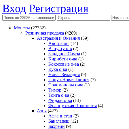
Вход
Регистрация
Монеты
(27332)
Розничная продажа
(4289)
Австралия и Океания
(59)
Австралия
(14)
Вануату о-в
(2)
Западное Самоа
(1)
Кирибати о-ва
(1)
Кокосовые о-ва
(2)
Кука о-ва
(1)
Новая Зеландия
(9)
Папуа-Новая Гвинея
(7)
Соломоновы о-ва
(1)
Тимор
(2)
Тонга о-ва
(2)
Фиджи о-ва
(13)
Французская Полинезия
(4)
Азия
(427)
Афганистан
(2)
Бангладеш
(12)
Бахрейн
(9)