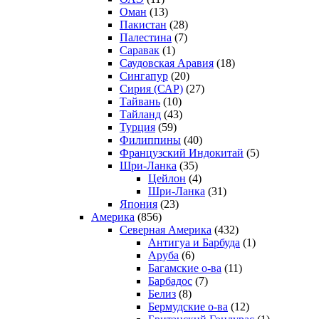
Оман
(13)
Пакистан
(28)
Палестина
(7)
Саравак
(1)
Саудовская Аравия
(18)
Сингапур
(20)
Сирия (САР)
(27)
Тайвань
(10)
Тайланд
(43)
Турция
(59)
Филиппины
(40)
Французский Индокитай
(5)
Шри-Ланка
(35)
Цейлон
(4)
Шри-Ланка
(31)
Япония
(23)
Америка
(856)
Северная Америка
(432)
Антигуа и Барбуда
(1)
Аруба
(6)
Багамские о-ва
(11)
Барбадос
(7)
Белиз
(8)
Бермудские о-ва
(12)