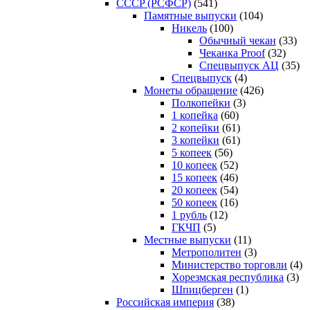
CCCP (РСФСР)
(541)
Памятные выпуски
(104)
Никель
(100)
Обычный чекан
(33)
Чеканка Proof
(32)
Спецвыпуск АЦ
(35)
Спецвыпуск
(4)
Монеты обращение
(426)
Полкопейки
(3)
1 копейка
(60)
2 копейки
(61)
3 копейки
(61)
5 копеек
(56)
10 копеек
(52)
15 копеек
(46)
20 копеек
(54)
50 копеек
(16)
1 рубль
(12)
ГКЧП
(5)
Местные выпуски
(11)
Метрополитен
(3)
Министерство торговли
(4)
Хорезмская республика
(3)
Шпицберген
(1)
Российская империя
(38)