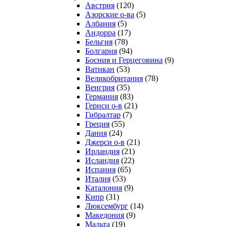
Австрия
(120)
Азорские о-ва
(5)
Албания
(5)
Андорра
(17)
Бельгия
(78)
Болгария
(94)
Босния и Герцеговина
(9)
Ватикан
(53)
Великобритания
(78)
Венгрия
(35)
Германия
(83)
Гернси о-в
(21)
Гибралтар
(7)
Греция
(55)
Дания
(24)
Джерси о-в
(21)
Ирландия
(21)
Исландия
(22)
Испания
(65)
Италия
(53)
Каталония
(9)
Кипр
(31)
Люксембург
(14)
Македония
(9)
Мальта
(19)