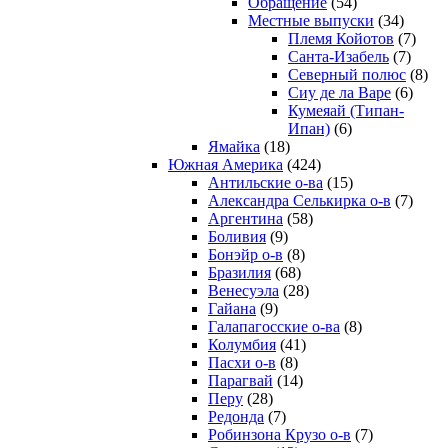
Обращение
(54)
Местные выпуски
(34)
Племя Койотов
(7)
Санта-Изабель
(7)
Северный полюс
(8)
Сиу де ла Варе
(6)
Кумеяай (Типан-
Ипан)
(6)
Ямайка
(18)
Южная Америка
(424)
Антильские о-ва
(15)
Александра Селькирка о-в
(7)
Аргентина
(58)
Боливия
(9)
Бонэйр о-в
(8)
Бразилия
(68)
Венесуэла
(28)
Гайана
(9)
Галапагосские о-ва
(8)
Колумбия
(41)
Пасхи о-в
(8)
Парагвай
(14)
Перу
(28)
Редонда
(7)
Робинзона Крузо о-в
(7)