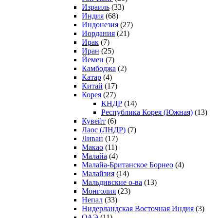
Израиль
(33)
Индия
(68)
Индонезия
(27)
Иордания
(21)
Ирак
(7)
Иран
(25)
Йемен
(7)
Камбоджа
(2)
Катар
(4)
Китай
(17)
Корея
(27)
КНДР
(14)
Республика Корея (Южная)
(13)
Кувейт
(6)
Лаос (ЛНДР)
(7)
Ливан
(17)
Макао
(11)
Малайа
(4)
Малайа-Британское Борнео
(4)
Малайзия
(14)
Мальдивские о-ва
(13)
Монголия
(23)
Непал
(33)
Нидерландская Восточная Индия
(3)
ОАЭ
(11)