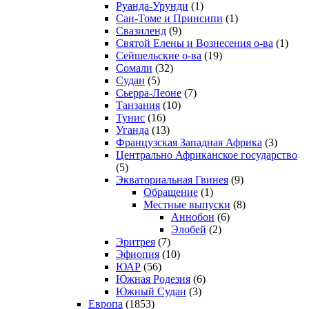
Руанда-Урунди
(1)
Сан-Томе и Принсипи
(1)
Свазиленд
(9)
Святой Елены и Вознесения о-ва
(1)
Сейшельские о-ва
(19)
Сомали
(32)
Судан
(5)
Сьерра-Леоне
(7)
Танзания
(10)
Тунис
(16)
Уганда
(13)
Французская Западная Африка
(3)
Центрально Африканское государство
(5)
Экваториальная Гвинея
(9)
Обращение
(1)
Местные выпуски
(8)
Аннобон
(6)
Элобей
(2)
Эритрея
(7)
Эфиопия
(10)
ЮАР
(56)
Южная Родезия
(6)
Южный Судан
(3)
Европа
(1853)