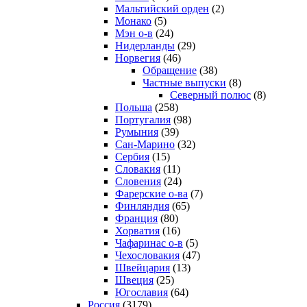
Мальтийский орден
(2)
Монако
(5)
Мэн о-в
(24)
Нидерланды
(29)
Норвегия
(46)
Обращение
(38)
Частные выпуски
(8)
Северный полюс
(8)
Польша
(258)
Португалия
(98)
Румыния
(39)
Сан-Марино
(32)
Сербия
(15)
Словакия
(11)
Словения
(24)
Фарерские о-ва
(7)
Финляндия
(65)
Франция
(80)
Хорватия
(16)
Чафаринас о-в
(5)
Чехословакия
(47)
Швейцария
(13)
Швеция
(25)
Югославия
(64)
Россия
(3179)