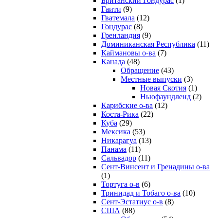
Британский Гондурас
(1)
Гаити
(9)
Гватемала
(12)
Гондурас
(8)
Гренландия
(9)
Доминиканская Республика
(11)
Каймановы о-ва
(7)
Канада
(48)
Обращение
(43)
Местные выпуски
(3)
Новая Скотия
(1)
Ньюфаундленд
(2)
Карибские о-ва
(12)
Коста-Рика
(22)
Куба
(29)
Мексика
(53)
Никарагуа
(13)
Панама
(11)
Сальвадор
(11)
Сент-Винсент и Гренадины о-ва
(1)
Тортуга о-в
(6)
Тринидад и Тобаго о-ва
(10)
Сент-Эстатиус о-в
(8)
США
(88)