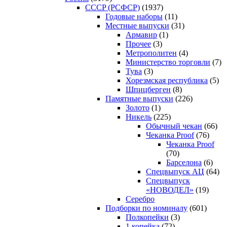
CCCP (РСФСР)
(1937)
Годовые наборы
(11)
Местные выпуски
(31)
Армавир
(1)
Прочее
(3)
Метрополитен
(4)
Министерство торговли
(7)
Тува
(3)
Хорезмская республика
(5)
Шпицберген
(8)
Памятные выпуски
(226)
Золото
(1)
Никель
(225)
Обычный чекан
(66)
Чеканка Proof
(76)
Чеканка Proof
(70)
Барселона
(6)
Спецвыпуск АЦ
(64)
Спецвыпуск
«НОВОДЕЛ»
(19)
Серебро
Подборки по номиналу
(601)
Полкопейки
(3)
1 копейка
(72)