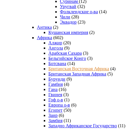
Суринам
(12)
Уругвай
(32)
Фолклендские о-ва
(14)
Чили
(28)
Эквадор
(23)
Антика
(2)
Кушанская империя
(2)
Африка
(602)
Алжир
(20)
Ангола
(9)
Арабская Сахара
(3)
Бельгийское Конго
(3)
Ботсвана
(14)
Британская Восточная Африка
(4)
Британская Западная Африка
(5)
Бурунди
(9)
Гамбия
(4)
Гана
(16)
Гвинея
(3)
Гоф о-в
(1)
Европа о-в
(6)
Египет
(50)
Заир
(6)
Замбия
(11)
Западно Африканское Государство
(11)