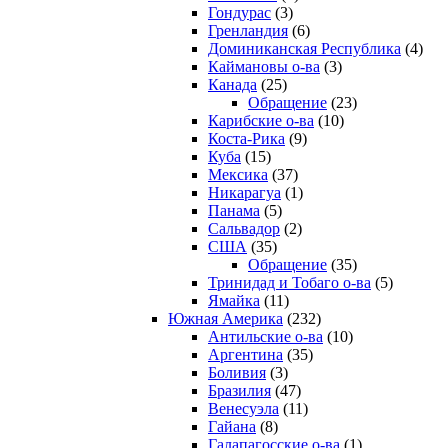
Гондурас
(3)
Гренландия
(6)
Доминиканская Республика
(4)
Каймановы о-ва
(3)
Канада
(25)
Обращение
(23)
Карибские о-ва
(10)
Коста-Рика
(9)
Куба
(15)
Мексика
(37)
Никарагуа
(1)
Панама
(5)
Сальвадор
(2)
США
(35)
Обращение
(35)
Тринидад и Тобаго о-ва
(5)
Ямайка
(11)
Южная Америка
(232)
Антильские о-ва
(10)
Аргентина
(35)
Боливия
(3)
Бразилия
(47)
Венесуэла
(11)
Гайана
(8)
Галапагосские о-ва
(1)