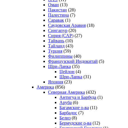
Оман
(13)
Пакистан
(28)
Палестина
(7)
Саравак
(1)
Саудовская Аравия
(18)
Сингапур
(20)
Сирия (САР)
(27)
Тайвань
(10)
Тайланд
(43)
Турция
(59)
Филиппины
(40)
Французский Индокитай
(5)
Шри-Ланка
(35)
Цейлон
(4)
Шри-Ланка
(31)
Япония
(23)
Америка
(856)
Северная Америка
(432)
Антигуа и Барбуда
(1)
Аруба
(6)
Багамские о-ва
(11)
Барбадос
(7)
Белиз
(8)
Бермудские о-ва
(12)