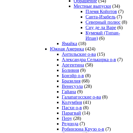
Обращение
(54)
Местные выпуски
(34)
Племя Койотов
(7)
Санта-Изабель
(7)
Северный полюс
(8)
Сиу де ла Варе
(6)
Кумеяай (Типан-
Ипан)
(6)
Ямайка
(18)
Южная Америка
(424)
Антильские о-ва
(15)
Александра Селькирка о-в
(7)
Аргентина
(58)
Боливия
(9)
Бонэйр о-в
(8)
Бразилия
(68)
Венесуэла
(28)
Гайана
(9)
Галапагосские о-ва
(8)
Колумбия
(41)
Пасхи о-в
(8)
Парагвай
(14)
Перу
(28)
Редонда
(7)
Робинзона Крузо о-в
(7)