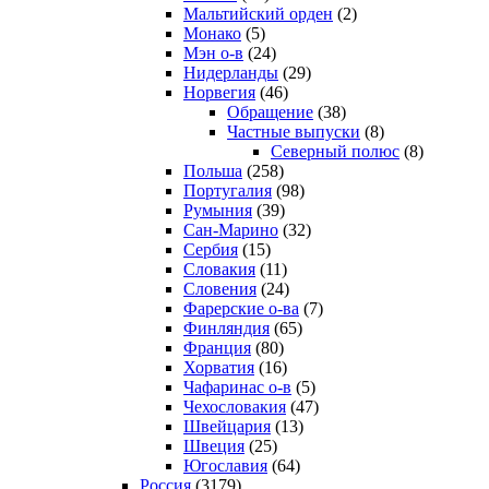
Мальтийский орден
(2)
Монако
(5)
Мэн о-в
(24)
Нидерланды
(29)
Норвегия
(46)
Обращение
(38)
Частные выпуски
(8)
Северный полюс
(8)
Польша
(258)
Португалия
(98)
Румыния
(39)
Сан-Марино
(32)
Сербия
(15)
Словакия
(11)
Словения
(24)
Фарерские о-ва
(7)
Финляндия
(65)
Франция
(80)
Хорватия
(16)
Чафаринас о-в
(5)
Чехословакия
(47)
Швейцария
(13)
Швеция
(25)
Югославия
(64)
Россия
(3179)