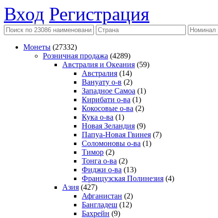
Вход
Регистрация
Монеты
(27332)
Розничная продажа
(4289)
Австралия и Океания
(59)
Австралия
(14)
Вануату о-в
(2)
Западное Самоа
(1)
Кирибати о-ва
(1)
Кокосовые о-ва
(2)
Кука о-ва
(1)
Новая Зеландия
(9)
Папуа-Новая Гвинея
(7)
Соломоновы о-ва
(1)
Тимор
(2)
Тонга о-ва
(2)
Фиджи о-ва
(13)
Французская Полинезия
(4)
Азия
(427)
Афганистан
(2)
Бангладеш
(12)
Бахрейн
(9)