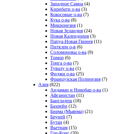
Западное Самоа
(4)
Кирибати о-ва
(3)
Кокосовые о-ва
(7)
Кука о-ва
(8)
Микронезия
(1)
Новая Зеландия
(24)
Новая Календония
(3)
Папуа-Новая Гвинея
(11)
Питкэрн о-в
(6)
Соломоновы о-ва
(9)
Тимор
(6)
Тонга о-ва
(7)
Тувалу о-ва
(1)
Фиджи о-ва
(25)
Французская Полинезия
(7)
Азия
(822)
Андаман и Никобар о-ва
(1)
Афганистан
(11)
Бангладеш
(18)
Бахрейн
(12)
Бирма (Мьянма)
(21)
Бруней
(7)
Бутан
(4)
Вьетнам
(15)
Гон-Конг
(20)