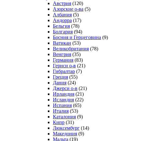
Австрия
(120)
Азорские о-ва
(5)
Албания
(5)
Андорра
(17)
Бельгия
(78)
Болгария
(94)
Босния и Герцеговина
(9)
Ватикан
(53)
Великобритания
(78)
Венгрия
(35)
Германия
(83)
Гернси о-в
(21)
Гибралтар
(7)
Греция
(55)
Дания
(24)
Джерси о-в
(21)
Ирландия
(21)
Исландия
(22)
Испания
(65)
Италия
(53)
Каталония
(9)
Кипр
(31)
Люксембург
(14)
Македония
(9)
Мальта
(19)