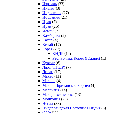
Израиль
(33)
Индия
(68)
Индонезия
(27)
Иордания
(21)
Ирак
(7)
Иран
(25)
Йемен
(7)
Камбоджа
(2)
Катар
(4)
Китай
(17)
Корея
(27)
КНДР
(14)
Республика Корея (Южная)
(13)
Кувейт
(6)
Лаос (ЛНДР)
(7)
Ливан
(17)
Макао
(11)
Малайа
(4)
Малайа-Британское Борнео
(4)
Малайзия
(14)
Мальдивские о-ва
(13)
Монголия
(23)
Непал
(33)
Нидерландская Восточная Индия
(3)
ОАЭ
(11)