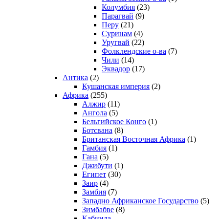
Колумбия
(23)
Парагвай
(9)
Перу
(21)
Суринам
(4)
Уругвай
(22)
Фолклендские о-ва
(7)
Чили
(14)
Эквадор
(17)
Антика
(2)
Кушанская империя
(2)
Африка
(255)
Алжир
(11)
Ангола
(5)
Бельгийское Конго
(1)
Ботсвана
(8)
Британская Восточная Африка
(1)
Гамбия
(1)
Гана
(5)
Джибути
(1)
Египет
(30)
Заир
(4)
Замбия
(7)
Западно Африканское Государство
(5)
Зимбабве
(8)
Кабинда