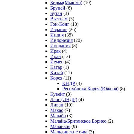
Бирма(Мьянма)
(10)
Бруней
(6)
Бутан
(3)
Вьетнам
(5)
Гон-Конг
(18)
Израиль
(26)
Индия
(35)
Индонезия
(20)
Иордания
(8)
Ирак
(4)
Иран
(13)
Йемен
(4)
Катар
(1)
Китай
(11)
Корея
(11)
КНДР
(3)
Республика Корея (Южная)
(8)
Кувейт
(3)
Лаос (ЛНДР)
(4)
Ливан
(10)
Макао
(7)
Малайа
(3)
Малайа-Британское Борнео
(2)
Малайзия
(9)
Мальдивские о-ва
(3)