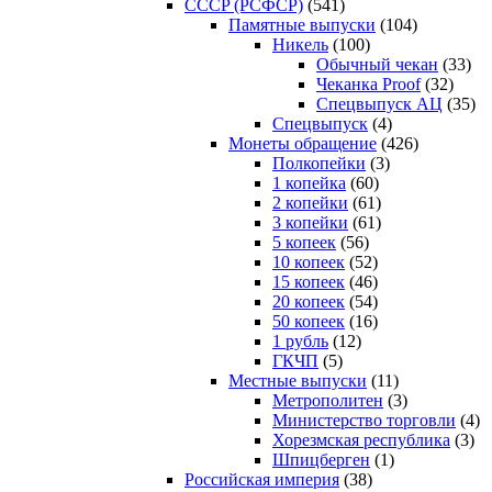
CCCP (РСФСР)
(541)
Памятные выпуски
(104)
Никель
(100)
Обычный чекан
(33)
Чеканка Proof
(32)
Спецвыпуск АЦ
(35)
Спецвыпуск
(4)
Монеты обращение
(426)
Полкопейки
(3)
1 копейка
(60)
2 копейки
(61)
3 копейки
(61)
5 копеек
(56)
10 копеек
(52)
15 копеек
(46)
20 копеек
(54)
50 копеек
(16)
1 рубль
(12)
ГКЧП
(5)
Местные выпуски
(11)
Метрополитен
(3)
Министерство торговли
(4)
Хорезмская республика
(3)
Шпицберген
(1)
Российская империя
(38)