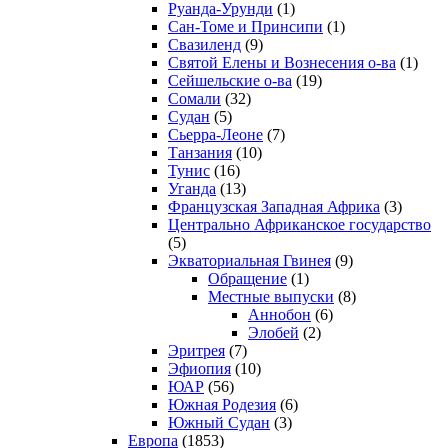
Руанда-Урунди
(1)
Сан-Томе и Принсипи
(1)
Свазиленд
(9)
Святой Елены и Вознесения о-ва
(1)
Сейшельские о-ва
(19)
Сомали
(32)
Судан
(5)
Сьерра-Леоне
(7)
Танзания
(10)
Тунис
(16)
Уганда
(13)
Французская Западная Африка
(3)
Центрально Африканское государство
(5)
Экваториальная Гвинея
(9)
Обращение
(1)
Местные выпуски
(8)
Аннобон
(6)
Элобей
(2)
Эритрея
(7)
Эфиопия
(10)
ЮАР
(56)
Южная Родезия
(6)
Южный Судан
(3)
Европа
(1853)