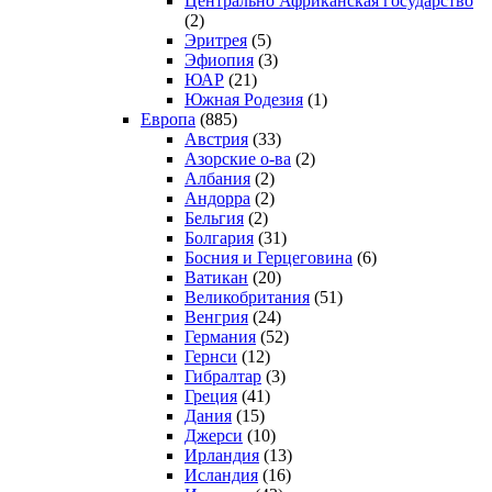
Центрально Африканская государство
(2)
Эритрея
(5)
Эфиопия
(3)
ЮАР
(21)
Южная Родезия
(1)
Европа
(885)
Австрия
(33)
Азорские о-ва
(2)
Албания
(2)
Андорра
(2)
Бельгия
(2)
Болгария
(31)
Босния и Герцеговина
(6)
Ватикан
(20)
Великобритания
(51)
Венгрия
(24)
Германия
(52)
Гернси
(12)
Гибралтар
(3)
Греция
(41)
Дания
(15)
Джерси
(10)
Ирландия
(13)
Исландия
(16)