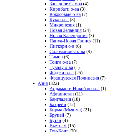
Западное Самоа
(4)
Кирибати о-ва
(3)
Кокосовые о-ва
(7)
Кука о-ва
(8)
Микронезия
(1)
Новая Зеландия
(24)
Новая Календония
(3)
Папуа-Новая Гвинея
(11)
Питкэрн о-в
(6)
Соломоновы о-ва
(9)
Тимор
(6)
Тонга о-ва
(7)
Тувалу о-ва
(1)
Фиджи о-ва
(25)
Французская Полинезия
(7)
Азия
(822)
Андаман и Никобар о-ва
(1)
Афганистан
(11)
Бангладеш
(18)
Бахрейн
(12)
Бирма (Мьянма)
(21)
Бруней
(7)
Бутан
(4)
Вьетнам
(15)
Гон-Конг
(20)