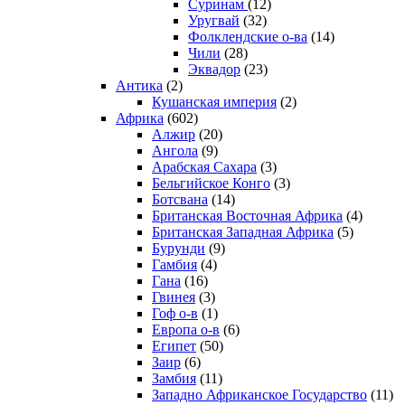
Суринам
(12)
Уругвай
(32)
Фолклендские о-ва
(14)
Чили
(28)
Эквадор
(23)
Антика
(2)
Кушанская империя
(2)
Африка
(602)
Алжир
(20)
Ангола
(9)
Арабская Сахара
(3)
Бельгийское Конго
(3)
Ботсвана
(14)
Британская Восточная Африка
(4)
Британская Западная Африка
(5)
Бурунди
(9)
Гамбия
(4)
Гана
(16)
Гвинея
(3)
Гоф о-в
(1)
Европа о-в
(6)
Египет
(50)
Заир
(6)
Замбия
(11)
Западно Африканское Государство
(11)