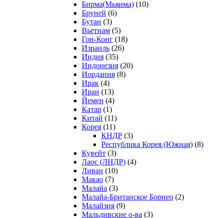
Бирма(Мьянма)
(10)
Бруней
(6)
Бутан
(3)
Вьетнам
(5)
Гон-Конг
(18)
Израиль
(26)
Индия
(35)
Индонезия
(20)
Иордания
(8)
Ирак
(4)
Иран
(13)
Йемен
(4)
Катар
(1)
Китай
(11)
Корея
(11)
КНДР
(3)
Республика Корея (Южная)
(8)
Кувейт
(3)
Лаос (ЛНДР)
(4)
Ливан
(10)
Макао
(7)
Малайа
(3)
Малайа-Британское Борнео
(2)
Малайзия
(9)
Мальдивские о-ва
(3)