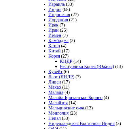
Израиль
(33)
Индия
(68)
Индонезия
(27)
Иордания
(21)
Ирак
(7)
Иран
(25)
Йемен
(7)
Камбоджа
(2)
Катар
(4)
Китай
(17)
Корея
(27)
КНДР
(14)
Республика Корея (Южная)
(13)
Кувейт
(6)
Лаос (ЛНДР)
(7)
Ливан
(17)
Макао
(11)
Малайа
(4)
Малайа-Британское Борнео
(4)
Малайзия
(14)
Мальдивские о-ва
(13)
Монголия
(23)
Непал
(33)
Нидерландская Восточная Индия
(3)
ОАЭ
(11)