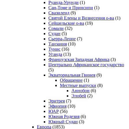
Руанда-Урунди
(1)
Сан-Томе и Принсипи
(1)
Свазиленд
(9)
Святой Елены и Вознесения о-ва
(1)
Сейшельские о-ва
(19)
Сомали
(32)
Судан
(5)
Сьерра-Леоне
(7)
Танзания
(10)
Тунис
(16)
Уганда
(13)
Французская Западная Африка
(3)
Центрально Африканское государство
(5)
Экваториальная Гвинея
(9)
Обращение
(1)
Местные выпуски
(8)
Аннобон
(6)
Элобей
(2)
Эритрея
(7)
Эфиопия
(10)
ЮАР
(56)
Южная Родезия
(6)
Южный Судан
(3)
Европа
(1853)