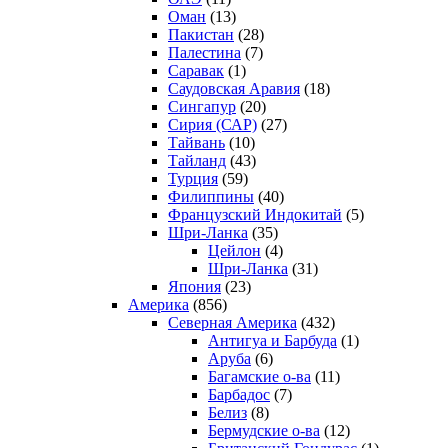
Оман
(13)
Пакистан
(28)
Палестина
(7)
Саравак
(1)
Саудовская Аравия
(18)
Сингапур
(20)
Сирия (САР)
(27)
Тайвань
(10)
Тайланд
(43)
Турция
(59)
Филиппины
(40)
Французский Индокитай
(5)
Шри-Ланка
(35)
Цейлон
(4)
Шри-Ланка
(31)
Япония
(23)
Америка
(856)
Северная Америка
(432)
Антигуа и Барбуда
(1)
Аруба
(6)
Багамские о-ва
(11)
Барбадос
(7)
Белиз
(8)
Бермудские о-ва
(12)