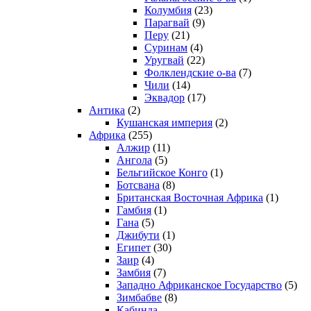
Колумбия
(23)
Парагвай
(9)
Перу
(21)
Суринам
(4)
Уругвай
(22)
Фолклендские о-ва
(7)
Чили
(14)
Эквадор
(17)
Антика
(2)
Кушанская империя
(2)
Африка
(255)
Алжир
(11)
Ангола
(5)
Бельгийское Конго
(1)
Ботсвана
(8)
Британская Восточная Африка
(1)
Гамбия
(1)
Гана
(5)
Джибути
(1)
Египет
(30)
Заир
(4)
Замбия
(7)
Западно Африканское Государство
(5)
Зимбабве
(8)
Кабинда