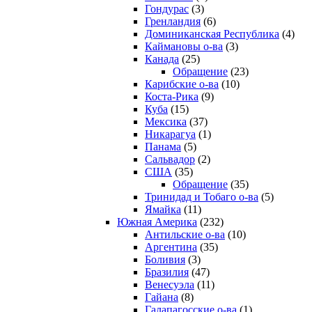
Гондурас
(3)
Гренландия
(6)
Доминиканская Республика
(4)
Каймановы о-ва
(3)
Канада
(25)
Обращение
(23)
Карибские о-ва
(10)
Коста-Рика
(9)
Куба
(15)
Мексика
(37)
Никарагуа
(1)
Панама
(5)
Сальвадор
(2)
США
(35)
Обращение
(35)
Тринидад и Тобаго о-ва
(5)
Ямайка
(11)
Южная Америка
(232)
Антильские о-ва
(10)
Аргентина
(35)
Боливия
(3)
Бразилия
(47)
Венесуэла
(11)
Гайана
(8)
Галапагосские о-ва
(1)