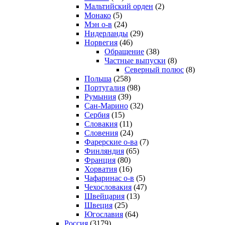
Мальтийский орден
(2)
Монако
(5)
Мэн о-в
(24)
Нидерланды
(29)
Норвегия
(46)
Обращение
(38)
Частные выпуски
(8)
Северный полюс
(8)
Польша
(258)
Португалия
(98)
Румыния
(39)
Сан-Марино
(32)
Сербия
(15)
Словакия
(11)
Словения
(24)
Фарерские о-ва
(7)
Финляндия
(65)
Франция
(80)
Хорватия
(16)
Чафаринас о-в
(5)
Чехословакия
(47)
Швейцария
(13)
Швеция
(25)
Югославия
(64)
Россия
(3179)