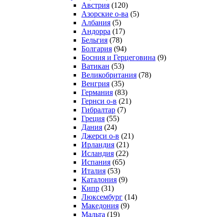
Австрия
(120)
Азорские о-ва
(5)
Албания
(5)
Андорра
(17)
Бельгия
(78)
Болгария
(94)
Босния и Герцеговина
(9)
Ватикан
(53)
Великобритания
(78)
Венгрия
(35)
Германия
(83)
Гернси о-в
(21)
Гибралтар
(7)
Греция
(55)
Дания
(24)
Джерси о-в
(21)
Ирландия
(21)
Исландия
(22)
Испания
(65)
Италия
(53)
Каталония
(9)
Кипр
(31)
Люксембург
(14)
Македония
(9)
Мальта
(19)