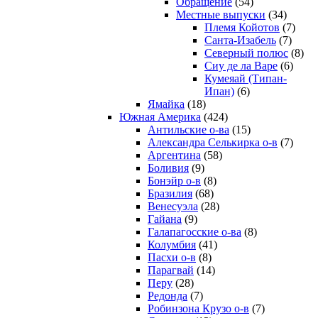
Обращение
(54)
Местные выпуски
(34)
Племя Койотов
(7)
Санта-Изабель
(7)
Северный полюс
(8)
Сиу де ла Варе
(6)
Кумеяай (Типан-
Ипан)
(6)
Ямайка
(18)
Южная Америка
(424)
Антильские о-ва
(15)
Александра Селькирка о-в
(7)
Аргентина
(58)
Боливия
(9)
Бонэйр о-в
(8)
Бразилия
(68)
Венесуэла
(28)
Гайана
(9)
Галапагосские о-ва
(8)
Колумбия
(41)
Пасхи о-в
(8)
Парагвай
(14)
Перу
(28)
Редонда
(7)
Робинзона Крузо о-в
(7)