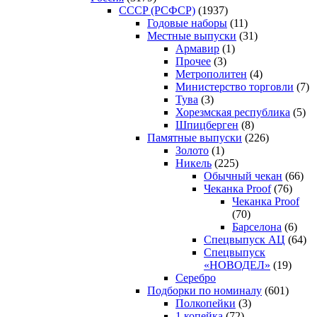
CCCP (РСФСР)
(1937)
Годовые наборы
(11)
Местные выпуски
(31)
Армавир
(1)
Прочее
(3)
Метрополитен
(4)
Министерство торговли
(7)
Тува
(3)
Хорезмская республика
(5)
Шпицберген
(8)
Памятные выпуски
(226)
Золото
(1)
Никель
(225)
Обычный чекан
(66)
Чеканка Proof
(76)
Чеканка Proof
(70)
Барселона
(6)
Спецвыпуск АЦ
(64)
Спецвыпуск
«НОВОДЕЛ»
(19)
Серебро
Подборки по номиналу
(601)
Полкопейки
(3)
1 копейка
(72)