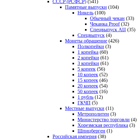
CCCP (РСФСР)
(541)
Памятные выпуски
(104)
Никель
(100)
Обычный чекан
(33)
Чеканка Proof
(32)
Спецвыпуск АЦ
(35)
Спецвыпуск
(4)
Монеты обращение
(426)
Полкопейки
(3)
1 копейка
(60)
2 копейки
(61)
3 копейки
(61)
5 копеек
(56)
10 копеек
(52)
15 копеек
(46)
20 копеек
(54)
50 копеек
(16)
1 рубль
(12)
ГКЧП
(5)
Местные выпуски
(11)
Метрополитен
(3)
Министерство торговли
(4)
Хорезмская республика
(3)
Шпицберген
(1)
Российская империя
(38)