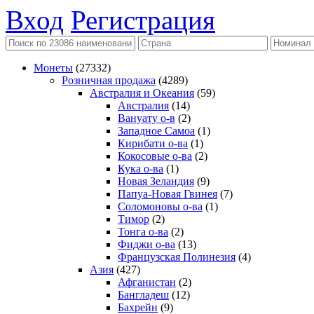
Вход
Регистрация
Монеты
(27332)
Розничная продажа
(4289)
Австралия и Океания
(59)
Австралия
(14)
Вануату о-в
(2)
Западное Самоа
(1)
Кирибати о-ва
(1)
Кокосовые о-ва
(2)
Кука о-ва
(1)
Новая Зеландия
(9)
Папуа-Новая Гвинея
(7)
Соломоновы о-ва
(1)
Тимор
(2)
Тонга о-ва
(2)
Фиджи о-ва
(13)
Французская Полинезия
(4)
Азия
(427)
Афганистан
(2)
Бангладеш
(12)
Бахрейн
(9)