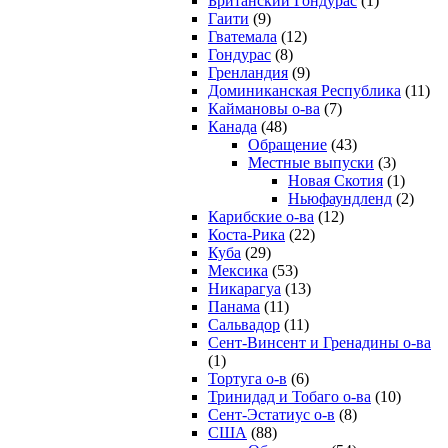
Британский Гондурас
(1)
Гаити
(9)
Гватемала
(12)
Гондурас
(8)
Гренландия
(9)
Доминиканская Республика
(11)
Каймановы о-ва
(7)
Канада
(48)
Обращение
(43)
Местные выпуски
(3)
Новая Скотия
(1)
Ньюфаундленд
(2)
Карибские о-ва
(12)
Коста-Рика
(22)
Куба
(29)
Мексика
(53)
Никарагуа
(13)
Панама
(11)
Сальвадор
(11)
Сент-Винсент и Гренадины о-ва
(1)
Тортуга о-в
(6)
Тринидад и Тобаго о-ва
(10)
Сент-Эстатиус о-в
(8)
США
(88)