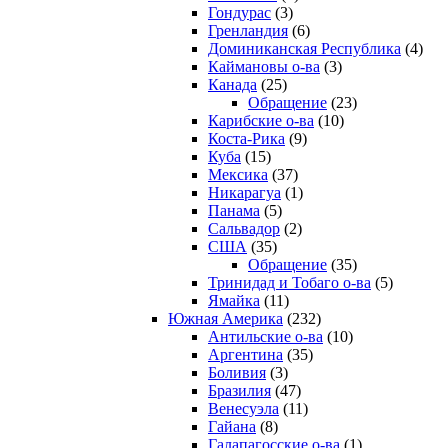
Гондурас
(3)
Гренландия
(6)
Доминиканская Республика
(4)
Каймановы о-ва
(3)
Канада
(25)
Обращение
(23)
Карибские о-ва
(10)
Коста-Рика
(9)
Куба
(15)
Мексика
(37)
Никарагуа
(1)
Панама
(5)
Сальвадор
(2)
США
(35)
Обращение
(35)
Тринидад и Тобаго о-ва
(5)
Ямайка
(11)
Южная Америка
(232)
Антильские о-ва
(10)
Аргентина
(35)
Боливия
(3)
Бразилия
(47)
Венесуэла
(11)
Гайана
(8)
Галапагосские о-ва
(1)