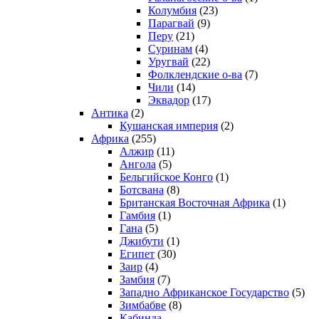
Колумбия
(23)
Парагвай
(9)
Перу
(21)
Суринам
(4)
Уругвай
(22)
Фолклендские о-ва
(7)
Чили
(14)
Эквадор
(17)
Антика
(2)
Кушанская империя
(2)
Африка
(255)
Алжир
(11)
Ангола
(5)
Бельгийское Конго
(1)
Ботсвана
(8)
Британская Восточная Африка
(1)
Гамбия
(1)
Гана
(5)
Джибути
(1)
Египет
(30)
Заир
(4)
Замбия
(7)
Западно Африканское Государство
(5)
Зимбабве
(8)
Кабинда