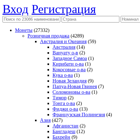
Вход
Регистрация
Монеты
(27332)
Розничная продажа
(4289)
Австралия и Океания
(59)
Австралия
(14)
Вануату о-в
(2)
Западное Самоа
(1)
Кирибати о-ва
(1)
Кокосовые о-ва
(2)
Кука о-ва
(1)
Новая Зеландия
(9)
Папуа-Новая Гвинея
(7)
Соломоновы о-ва
(1)
Тимор
(2)
Тонга о-ва
(2)
Фиджи о-ва
(13)
Французская Полинезия
(4)
Азия
(427)
Афганистан
(2)
Бангладеш
(12)
Бахрейн
(9)