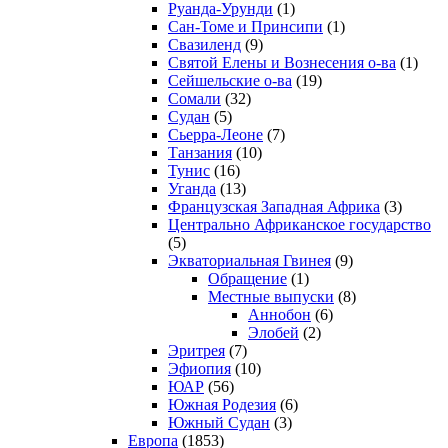
Руанда-Урунди
(1)
Сан-Томе и Принсипи
(1)
Свазиленд
(9)
Святой Елены и Вознесения о-ва
(1)
Сейшельские о-ва
(19)
Сомали
(32)
Судан
(5)
Сьерра-Леоне
(7)
Танзания
(10)
Тунис
(16)
Уганда
(13)
Французская Западная Африка
(3)
Центрально Африканское государство
(5)
Экваториальная Гвинея
(9)
Обращение
(1)
Местные выпуски
(8)
Аннобон
(6)
Элобей
(2)
Эритрея
(7)
Эфиопия
(10)
ЮАР
(56)
Южная Родезия
(6)
Южный Судан
(3)
Европа
(1853)