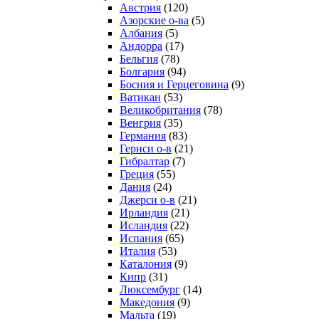
Австрия
(120)
Азорские о-ва
(5)
Албания
(5)
Андорра
(17)
Бельгия
(78)
Болгария
(94)
Босния и Герцеговина
(9)
Ватикан
(53)
Великобритания
(78)
Венгрия
(35)
Германия
(83)
Гернси о-в
(21)
Гибралтар
(7)
Греция
(55)
Дания
(24)
Джерси о-в
(21)
Ирландия
(21)
Исландия
(22)
Испания
(65)
Италия
(53)
Каталония
(9)
Кипр
(31)
Люксембург
(14)
Македония
(9)
Мальта
(19)