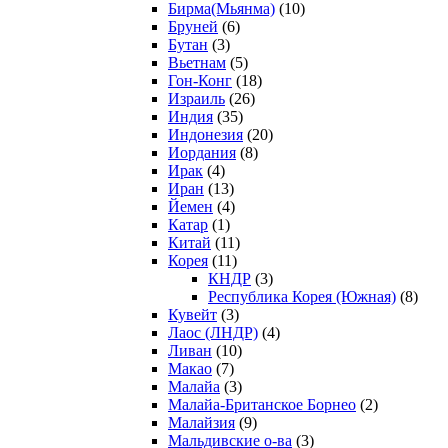
Бирма(Мьянма)
(10)
Бруней
(6)
Бутан
(3)
Вьетнам
(5)
Гон-Конг
(18)
Израиль
(26)
Индия
(35)
Индонезия
(20)
Иордания
(8)
Ирак
(4)
Иран
(13)
Йемен
(4)
Катар
(1)
Китай
(11)
Корея
(11)
КНДР
(3)
Республика Корея (Южная)
(8)
Кувейт
(3)
Лаос (ЛНДР)
(4)
Ливан
(10)
Макао
(7)
Малайа
(3)
Малайа-Британское Борнео
(2)
Малайзия
(9)
Мальдивские о-ва
(3)