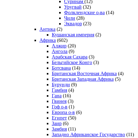
Суринам
(12)
Уругвай
(32)
Фолклендские о-ва
(14)
Чили
(28)
Эквадор
(23)
Антика
(2)
Кушанская империя
(2)
Африка
(602)
Алжир
(20)
Ангола
(9)
Арабская Сахара
(3)
Бельгийское Конго
(3)
Ботсвана
(14)
Британская Восточная Африка
(4)
Британская Западная Африка
(5)
Бурунди
(9)
Гамбия
(4)
Гана
(16)
Гвинея
(3)
Гоф о-в
(1)
Европа о-в
(6)
Египет
(50)
Заир
(6)
Замбия
(11)
Западно Африканское Государство
(11)