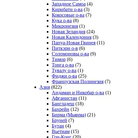
Западное Самоа
(4)
Кирибати о-ва
(3)
Кокосовые о-ва
(7)
Кука о-ва
(8)
Микронезия
(1)
Новая Зеландия
(24)
Новая Календония
(3)
Папуа-Новая Гвинея
(11)
Питкэрн о-в
(6)
Соломоновы о-ва
(9)
Тимор
(6)
Тонга о-ва
(7)
Тувалу о-ва
(1)
Фиджи о-ва
(25)
Французская Полинезия
(7)
Азия
(822)
Андаман и Никобар о-ва
(1)
Афганистан
(11)
Бангладеш
(18)
Бахрейн
(12)
Бирма (Мьянма)
(21)
Бруней
(7)
Бутан
(4)
Вьетнам
(15)
Гон-Конг
(20)