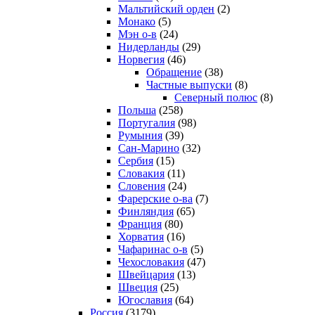
Мальтийский орден
(2)
Монако
(5)
Мэн о-в
(24)
Нидерланды
(29)
Норвегия
(46)
Обращение
(38)
Частные выпуски
(8)
Северный полюс
(8)
Польша
(258)
Португалия
(98)
Румыния
(39)
Сан-Марино
(32)
Сербия
(15)
Словакия
(11)
Словения
(24)
Фарерские о-ва
(7)
Финляндия
(65)
Франция
(80)
Хорватия
(16)
Чафаринас о-в
(5)
Чехословакия
(47)
Швейцария
(13)
Швеция
(25)
Югославия
(64)
Россия
(3179)