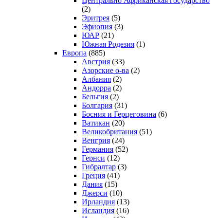
Центрально Африканская государство
(2)
Эритрея
(5)
Эфиопия
(3)
ЮАР
(21)
Южная Родезия
(1)
Европа
(885)
Австрия
(33)
Азорские о-ва
(2)
Албания
(2)
Андорра
(2)
Бельгия
(2)
Болгария
(31)
Босния и Герцеговина
(6)
Ватикан
(20)
Великобритания
(51)
Венгрия
(24)
Германия
(52)
Гернси
(12)
Гибралтар
(3)
Греция
(41)
Дания
(15)
Джерси
(10)
Ирландия
(13)
Исландия
(16)