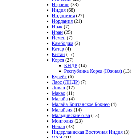
Израиль
(33)
Индия
(68)
Индонезия
(27)
Иордания
(21)
Ирак
(7)
Иран
(25)
Йемен
(7)
Камбоджа
(2)
Катар
(4)
Китай
(17)
Корея
(27)
КНДР
(14)
Республика Корея (Южная)
(13)
Кувейт
(6)
Лаос (ЛНДР)
(7)
Ливан
(17)
Макао
(11)
Малайа
(4)
Малайа-Британское Борнео
(4)
Малайзия
(14)
Мальдивские о-ва
(13)
Монголия
(23)
Непал
(33)
Нидерландская Восточная Индия
(3)
ОАЭ
(11)