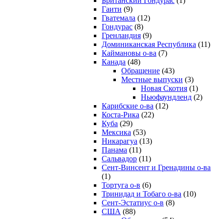
Британский Гондурас
(1)
Гаити
(9)
Гватемала
(12)
Гондурас
(8)
Гренландия
(9)
Доминиканская Республика
(11)
Каймановы о-ва
(7)
Канада
(48)
Обращение
(43)
Местные выпуски
(3)
Новая Скотия
(1)
Ньюфаундленд
(2)
Карибские о-ва
(12)
Коста-Рика
(22)
Куба
(29)
Мексика
(53)
Никарагуа
(13)
Панама
(11)
Сальвадор
(11)
Сент-Винсент и Гренадины о-ва
(1)
Тортуга о-в
(6)
Тринидад и Тобаго о-ва
(10)
Сент-Эстатиус о-в
(8)
США
(88)