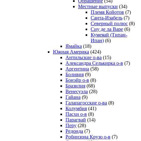
Обращение
(54)
Местные выпуски
(34)
Племя Койотов
(7)
Санта-Изабель
(7)
Северный полюс
(8)
Сиу де ла Варе
(6)
Кумеяай (Типан-
Ипан)
(6)
Ямайка
(18)
Южная Америка
(424)
Антильские о-ва
(15)
Александра Селькирка о-в
(7)
Аргентина
(58)
Боливия
(9)
Бонэйр о-в
(8)
Бразилия
(68)
Венесуэла
(28)
Гайана
(9)
Галапагосские о-ва
(8)
Колумбия
(41)
Пасхи о-в
(8)
Парагвай
(14)
Перу
(28)
Редонда
(7)
Робинзона Крузо о-в
(7)