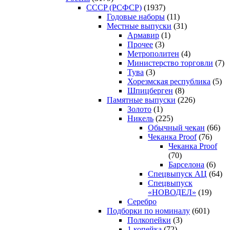
CCCP (РСФСР)
(1937)
Годовые наборы
(11)
Местные выпуски
(31)
Армавир
(1)
Прочее
(3)
Метрополитен
(4)
Министерство торговли
(7)
Тува
(3)
Хорезмская республика
(5)
Шпицберген
(8)
Памятные выпуски
(226)
Золото
(1)
Никель
(225)
Обычный чекан
(66)
Чеканка Proof
(76)
Чеканка Proof
(70)
Барселона
(6)
Спецвыпуск АЦ
(64)
Спецвыпуск
«НОВОДЕЛ»
(19)
Серебро
Подборки по номиналу
(601)
Полкопейки
(3)
1 копейка
(72)