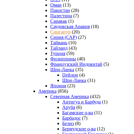
Оман
(13)
Пакистан
(28)
Палестина
(7)
Саравак
(1)
Саудовская Аравия
(18)
Сингапур
(20)
Сирия (САР)
(27)
Тайвань
(10)
Тайланд
(43)
Турция
(59)
Филиппины
(40)
Французский Индокитай
(5)
Шри-Ланка
(35)
Цейлон
(4)
Шри-Ланка
(31)
Япония
(23)
Америка
(856)
Северная Америка
(432)
Антигуа и Барбуда
(1)
Аруба
(6)
Багамские о-ва
(11)
Барбадос
(7)
Белиз
(8)
Бермудские о-ва
(12)