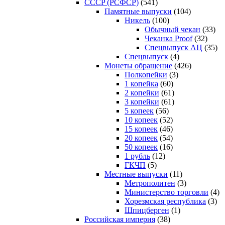
CCCP (РСФСР)
(541)
Памятные выпуски
(104)
Никель
(100)
Обычный чекан
(33)
Чеканка Proof
(32)
Спецвыпуск АЦ
(35)
Спецвыпуск
(4)
Монеты обращение
(426)
Полкопейки
(3)
1 копейка
(60)
2 копейки
(61)
3 копейки
(61)
5 копеек
(56)
10 копеек
(52)
15 копеек
(46)
20 копеек
(54)
50 копеек
(16)
1 рубль
(12)
ГКЧП
(5)
Местные выпуски
(11)
Метрополитен
(3)
Министерство торговли
(4)
Хорезмская республика
(3)
Шпицберген
(1)
Российская империя
(38)