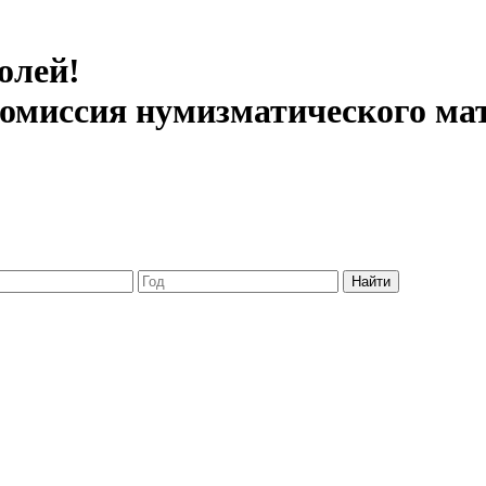
олей!
 комиссия нумизматического ма