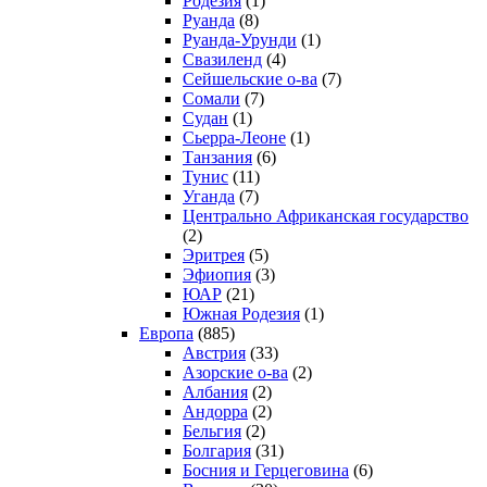
Родезия
(1)
Руанда
(8)
Руанда-Урунди
(1)
Свазиленд
(4)
Сейшельские о-ва
(7)
Сомали
(7)
Судан
(1)
Сьерра-Леоне
(1)
Танзания
(6)
Тунис
(11)
Уганда
(7)
Центрально Африканская государство
(2)
Эритрея
(5)
Эфиопия
(3)
ЮАР
(21)
Южная Родезия
(1)
Европа
(885)
Австрия
(33)
Азорские о-ва
(2)
Албания
(2)
Андорра
(2)
Бельгия
(2)
Болгария
(31)
Босния и Герцеговина
(6)