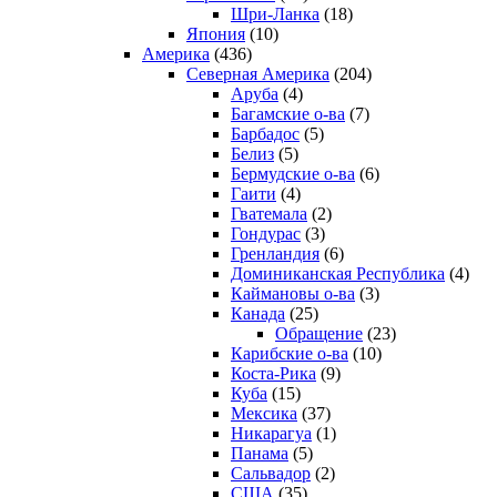
Шри-Ланка
(18)
Япония
(10)
Америка
(436)
Северная Америка
(204)
Аруба
(4)
Багамские о-ва
(7)
Барбадос
(5)
Белиз
(5)
Бермудские о-ва
(6)
Гаити
(4)
Гватемала
(2)
Гондурас
(3)
Гренландия
(6)
Доминиканская Республика
(4)
Каймановы о-ва
(3)
Канада
(25)
Обращение
(23)
Карибские о-ва
(10)
Коста-Рика
(9)
Куба
(15)
Мексика
(37)
Никарагуа
(1)
Панама
(5)
Сальвадор
(2)
США
(35)