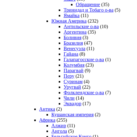
Обращение
(35)
Тринидад и Тобаго о-ва
(5)
Ямайка
(11)
Южная Америка
(232)
Антильские о-ва
(10)
Аргентина
(35)
Боливия
(3)
Бразилия
(47)
Венесуэла
(11)
Гайана
(8)
Галапагосские о-ва
(1)
Колумбия
(23)
Парагвай
(9)
Перу
(21)
Суринам
(4)
Уругвай
(22)
Фолклендские о-ва
(7)
Чили
(14)
Эквадор
(17)
Антика
(2)
Кушанская империя
(2)
Африка
(255)
Алжир
(11)
Ангола
(5)
Бельгийское Конго
(1)