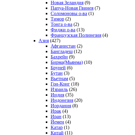
Новая Зеландия
(9)
Папуа-Новая Гвинея
(7)
Соломоновы о-ва
(1)
Тимор
(2)
Тонга о-ва
(2)
Фиджи о-ва
(13)
Французская Полинезия
(4)
Азия
(427)
Афганистан
(2)
Бангладеш
(12)
Бахрейн
(9)
Бирма(Мьянма)
(10)
Бруней
(6)
Бутан
(3)
Вьетнам
(5)
Гон-Конг
(18)
Израиль
(26)
Индия
(35)
Индонезия
(20)
Иордания
(8)
Ирак
(4)
Иран
(13)
Йемен
(4)
Катар
(1)
Китай
(11)