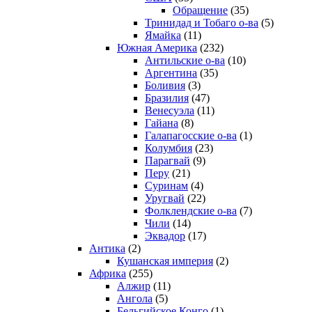
Обращение
(35)
Тринидад и Тобаго о-ва
(5)
Ямайка
(11)
Южная Америка
(232)
Антильские о-ва
(10)
Аргентина
(35)
Боливия
(3)
Бразилия
(47)
Венесуэла
(11)
Гайана
(8)
Галапагосские о-ва
(1)
Колумбия
(23)
Парагвай
(9)
Перу
(21)
Суринам
(4)
Уругвай
(22)
Фолклендские о-ва
(7)
Чили
(14)
Эквадор
(17)
Антика
(2)
Кушанская империя
(2)
Африка
(255)
Алжир
(11)
Ангола
(5)
Бельгийское Конго
(1)