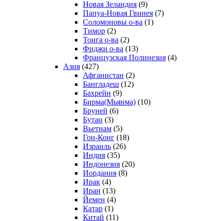
Новая Зеландия
(9)
Папуа-Новая Гвинея
(7)
Соломоновы о-ва
(1)
Тимор
(2)
Тонга о-ва
(2)
Фиджи о-ва
(13)
Французская Полинезия
(4)
Азия
(427)
Афганистан
(2)
Бангладеш
(12)
Бахрейн
(9)
Бирма(Мьянма)
(10)
Бруней
(6)
Бутан
(3)
Вьетнам
(5)
Гон-Конг
(18)
Израиль
(26)
Индия
(35)
Индонезия
(20)
Иордания
(8)
Ирак
(4)
Иран
(13)
Йемен
(4)
Катар
(1)
Китай
(11)