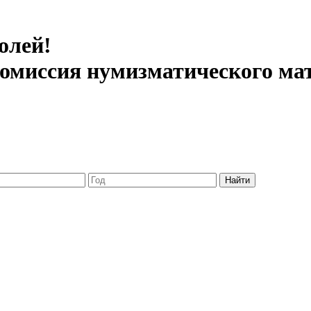
олей!
 комиссия нумизматического ма