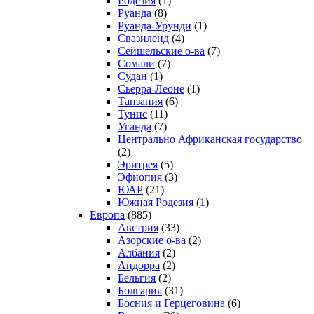
Родезия
(1)
Руанда
(8)
Руанда-Урунди
(1)
Свазиленд
(4)
Сейшельские о-ва
(7)
Сомали
(7)
Судан
(1)
Сьерра-Леоне
(1)
Танзания
(6)
Тунис
(11)
Уганда
(7)
Центрально Африканская государство
(2)
Эритрея
(5)
Эфиопия
(3)
ЮАР
(21)
Южная Родезия
(1)
Европа
(885)
Австрия
(33)
Азорские о-ва
(2)
Албания
(2)
Андорра
(2)
Бельгия
(2)
Болгария
(31)
Босния и Герцеговина
(6)