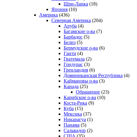
Шри-Ланка
(18)
Япония
(10)
Америка
(436)
Северная Америка
(204)
Аруба
(4)
Багамские о-ва
(7)
Барбадос
(5)
Белиз
(5)
Бермудские о-ва
(6)
Гаити
(4)
Гватемала
(2)
Гондурас
(3)
Гренландия
(6)
Доминиканская Республика
(4)
Каймановы о-ва
(3)
Канада
(25)
Обращение
(23)
Карибские о-ва
(10)
Коста-Рика
(9)
Куба
(15)
Мексика
(37)
Никарагуа
(1)
Панама
(5)
Сальвадор
(2)
США
(35)