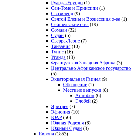
Руанда-Урунди
(1)
Сан-Томе и Принсипи
(1)
Свазиленд
(9)
Святой Елены и Вознесения о-ва
(1)
Сейшельские о-ва
(19)
Сомали
(32)
Судан
(5)
Сьерра-Леоне
(7)
Танзания
(10)
Тунис
(16)
Уганда
(13)
Французская Западная Африка
(3)
Центрально Африканское государство
(5)
Экваториальная Гвинея
(9)
Обращение
(1)
Местные выпуски
(8)
Аннобон
(6)
Элобей
(2)
Эритрея
(7)
Эфиопия
(10)
ЮАР
(56)
Южная Родезия
(6)
Южный Судан
(3)
Европа
(1853)