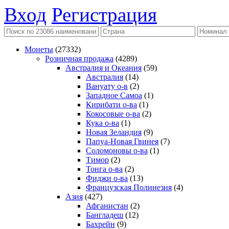
Вход
Регистрация
Монеты
(27332)
Розничная продажа
(4289)
Австралия и Океания
(59)
Австралия
(14)
Вануату о-в
(2)
Западное Самоа
(1)
Кирибати о-ва
(1)
Кокосовые о-ва
(2)
Кука о-ва
(1)
Новая Зеландия
(9)
Папуа-Новая Гвинея
(7)
Соломоновы о-ва
(1)
Тимор
(2)
Тонга о-ва
(2)
Фиджи о-ва
(13)
Французская Полинезия
(4)
Азия
(427)
Афганистан
(2)
Бангладеш
(12)
Бахрейн
(9)