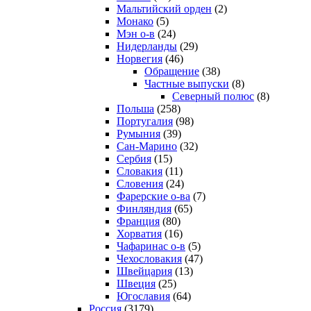
Мальтийский орден
(2)
Монако
(5)
Мэн о-в
(24)
Нидерланды
(29)
Норвегия
(46)
Обращение
(38)
Частные выпуски
(8)
Северный полюс
(8)
Польша
(258)
Португалия
(98)
Румыния
(39)
Сан-Марино
(32)
Сербия
(15)
Словакия
(11)
Словения
(24)
Фарерские о-ва
(7)
Финляндия
(65)
Франция
(80)
Хорватия
(16)
Чафаринас о-в
(5)
Чехословакия
(47)
Швейцария
(13)
Швеция
(25)
Югославия
(64)
Россия
(3179)