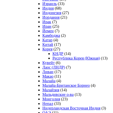
Израиль
(33)
Индия
(68)
Индонезия
(27)
Иордания
(21)
Ирак
(7)
Иран
(25)
Йемен
(7)
Камбоджа
(2)
Катар
(4)
Китай
(17)
Корея
(27)
КНДР
(14)
Республика Корея (Южная)
(13)
Кувейт
(6)
Лаос (ЛНДР)
(7)
Ливан
(17)
Макао
(11)
Малайа
(4)
Малайа-Британское Борнео
(4)
Малайзия
(14)
Мальдивские о-ва
(13)
Монголия
(23)
Непал
(33)
Нидерландская Восточная Индия
(3)
ОАЭ
(11)