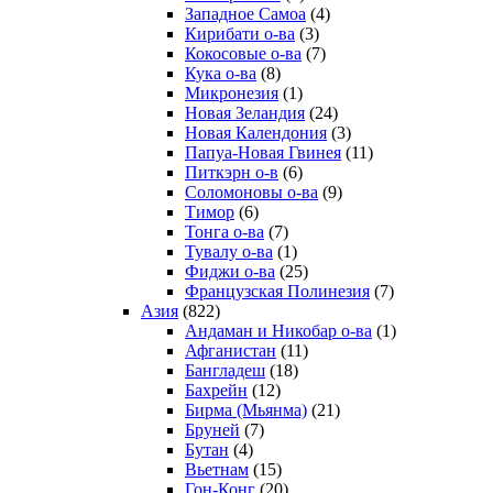
Западное Самоа
(4)
Кирибати о-ва
(3)
Кокосовые о-ва
(7)
Кука о-ва
(8)
Микронезия
(1)
Новая Зеландия
(24)
Новая Календония
(3)
Папуа-Новая Гвинея
(11)
Питкэрн о-в
(6)
Соломоновы о-ва
(9)
Тимор
(6)
Тонга о-ва
(7)
Тувалу о-ва
(1)
Фиджи о-ва
(25)
Французская Полинезия
(7)
Азия
(822)
Андаман и Никобар о-ва
(1)
Афганистан
(11)
Бангладеш
(18)
Бахрейн
(12)
Бирма (Мьянма)
(21)
Бруней
(7)
Бутан
(4)
Вьетнам
(15)
Гон-Конг
(20)