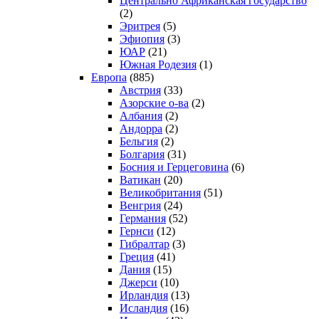
Центрально Африканская государство
(2)
Эритрея
(5)
Эфиопия
(3)
ЮАР
(21)
Южная Родезия
(1)
Европа
(885)
Австрия
(33)
Азорские о-ва
(2)
Албания
(2)
Андорра
(2)
Бельгия
(2)
Болгария
(31)
Босния и Герцеговина
(6)
Ватикан
(20)
Великобритания
(51)
Венгрия
(24)
Германия
(52)
Гернси
(12)
Гибралтар
(3)
Греция
(41)
Дания
(15)
Джерси
(10)
Ирландия
(13)
Исландия
(16)