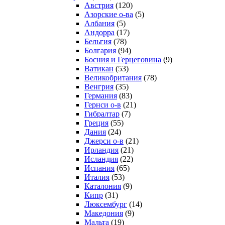
Австрия
(120)
Азорские о-ва
(5)
Албания
(5)
Андорра
(17)
Бельгия
(78)
Болгария
(94)
Босния и Герцеговина
(9)
Ватикан
(53)
Великобритания
(78)
Венгрия
(35)
Германия
(83)
Гернси о-в
(21)
Гибралтар
(7)
Греция
(55)
Дания
(24)
Джерси о-в
(21)
Ирландия
(21)
Исландия
(22)
Испания
(65)
Италия
(53)
Каталония
(9)
Кипр
(31)
Люксембург
(14)
Македония
(9)
Мальта
(19)