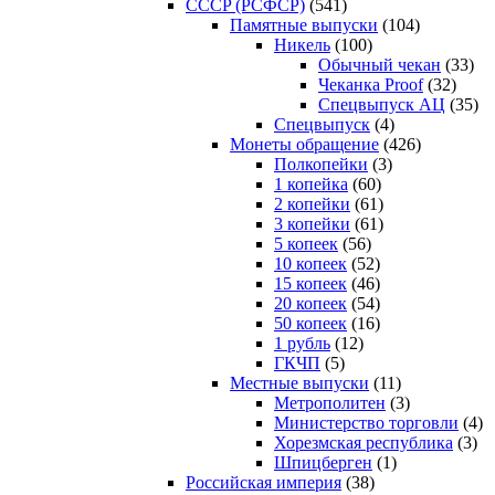
CCCP (РСФСР)
(541)
Памятные выпуски
(104)
Никель
(100)
Обычный чекан
(33)
Чеканка Proof
(32)
Спецвыпуск АЦ
(35)
Спецвыпуск
(4)
Монеты обращение
(426)
Полкопейки
(3)
1 копейка
(60)
2 копейки
(61)
3 копейки
(61)
5 копеек
(56)
10 копеек
(52)
15 копеек
(46)
20 копеек
(54)
50 копеек
(16)
1 рубль
(12)
ГКЧП
(5)
Местные выпуски
(11)
Метрополитен
(3)
Министерство торговли
(4)
Хорезмская республика
(3)
Шпицберген
(1)
Российская империя
(38)