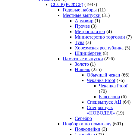
CCCP (РСФСР)
(1937)
Годовые наборы
(11)
Местные выпуски
(31)
Армавир
(1)
Прочее
(3)
Метрополитен
(4)
Министерство торговли
(7)
Тува
(3)
Хорезмская республика
(5)
Шпицберген
(8)
Памятные выпуски
(226)
Золото
(1)
Никель
(225)
Обычный чекан
(66)
Чеканка Proof
(76)
Чеканка Proof
(70)
Барселона
(6)
Спецвыпуск АЦ
(64)
Спецвыпуск
«НОВОДЕЛ»
(19)
Серебро
Подборки по номиналу
(601)
Полкопейки
(3)
1 копейка
(72)