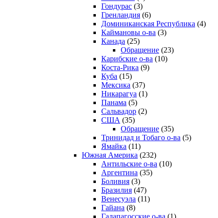
Гондурас
(3)
Гренландия
(6)
Доминиканская Республика
(4)
Каймановы о-ва
(3)
Канада
(25)
Обращение
(23)
Карибские о-ва
(10)
Коста-Рика
(9)
Куба
(15)
Мексика
(37)
Никарагуа
(1)
Панама
(5)
Сальвадор
(2)
США
(35)
Обращение
(35)
Тринидад и Тобаго о-ва
(5)
Ямайка
(11)
Южная Америка
(232)
Антильские о-ва
(10)
Аргентина
(35)
Боливия
(3)
Бразилия
(47)
Венесуэла
(11)
Гайана
(8)
Галапагосские о-ва
(1)