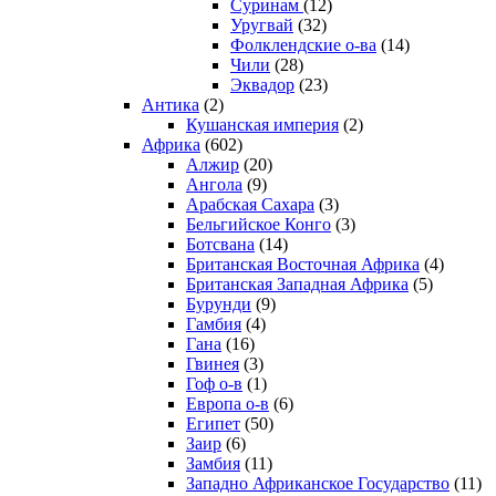
Суринам
(12)
Уругвай
(32)
Фолклендские о-ва
(14)
Чили
(28)
Эквадор
(23)
Антика
(2)
Кушанская империя
(2)
Африка
(602)
Алжир
(20)
Ангола
(9)
Арабская Сахара
(3)
Бельгийское Конго
(3)
Ботсвана
(14)
Британская Восточная Африка
(4)
Британская Западная Африка
(5)
Бурунди
(9)
Гамбия
(4)
Гана
(16)
Гвинея
(3)
Гоф о-в
(1)
Европа о-в
(6)
Египет
(50)
Заир
(6)
Замбия
(11)
Западно Африканское Государство
(11)