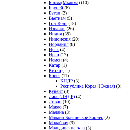
Бирма(Мьянма)
(10)
Бруней
(6)
Бутан
(3)
Вьетнам
(5)
Гон-Конг
(18)
Израиль
(26)
Индия
(35)
Индонезия
(20)
Иордания
(8)
Ирак
(4)
Иран
(13)
Йемен
(4)
Катар
(1)
Китай
(11)
Корея
(11)
КНДР
(3)
Республика Корея (Южная)
(8)
Кувейт
(3)
Лаос (ЛНДР)
(4)
Ливан
(10)
Макао
(7)
Малайа
(3)
Малайа-Британское Борнео
(2)
Малайзия
(9)
Мальдивские о-ва
(3)