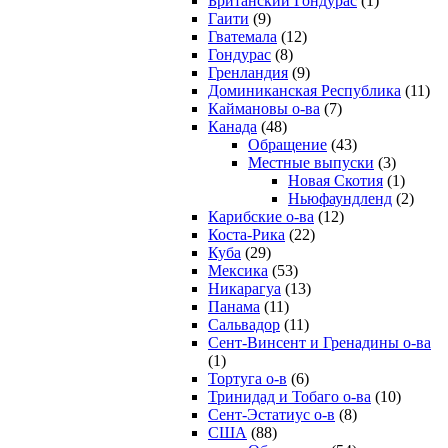
Британский Гондурас
(1)
Гаити
(9)
Гватемала
(12)
Гондурас
(8)
Гренландия
(9)
Доминиканская Республика
(11)
Каймановы о-ва
(7)
Канада
(48)
Обращение
(43)
Местные выпуски
(3)
Новая Скотия
(1)
Ньюфаундленд
(2)
Карибские о-ва
(12)
Коста-Рика
(22)
Куба
(29)
Мексика
(53)
Никарагуа
(13)
Панама
(11)
Сальвадор
(11)
Сент-Винсент и Гренадины о-ва
(1)
Тортуга о-в
(6)
Тринидад и Тобаго о-ва
(10)
Сент-Эстатиус о-в
(8)
США
(88)