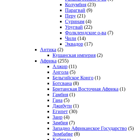
Колумбия
(23)
Парагвай
(9)
Перу
(21)
Суринам
(4)
Уругвай
(22)
Фолклендские о-ва
(7)
Чили
(14)
Эквадор
(17)
Антика
(2)
Кушанская империя
(2)
Африка
(255)
Алжир
(11)
Ангола
(5)
Бельгийское Конго
(1)
Ботсвана
(8)
Британская Восточная Африка
(1)
Гамбия
(1)
Гана
(5)
Джибути
(1)
Египет
(30)
Заир
(4)
Замбия
(7)
Западно Африканское Государство
(5)
Зимбабве
(8)
Кабинда