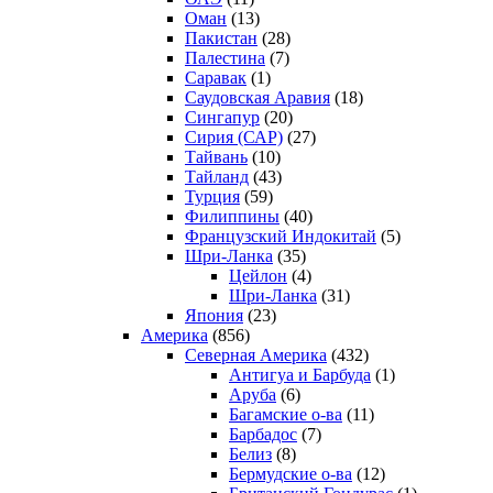
Оман
(13)
Пакистан
(28)
Палестина
(7)
Саравак
(1)
Саудовская Аравия
(18)
Сингапур
(20)
Сирия (САР)
(27)
Тайвань
(10)
Тайланд
(43)
Турция
(59)
Филиппины
(40)
Французский Индокитай
(5)
Шри-Ланка
(35)
Цейлон
(4)
Шри-Ланка
(31)
Япония
(23)
Америка
(856)
Северная Америка
(432)
Антигуа и Барбуда
(1)
Аруба
(6)
Багамские о-ва
(11)
Барбадос
(7)
Белиз
(8)
Бермудские о-ва
(12)