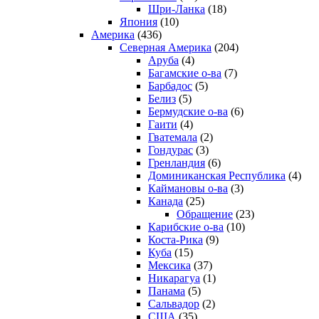
Шри-Ланка
(18)
Япония
(10)
Америка
(436)
Северная Америка
(204)
Аруба
(4)
Багамские о-ва
(7)
Барбадос
(5)
Белиз
(5)
Бермудские о-ва
(6)
Гаити
(4)
Гватемала
(2)
Гондурас
(3)
Гренландия
(6)
Доминиканская Республика
(4)
Каймановы о-ва
(3)
Канада
(25)
Обращение
(23)
Карибские о-ва
(10)
Коста-Рика
(9)
Куба
(15)
Мексика
(37)
Никарагуа
(1)
Панама
(5)
Сальвадор
(2)
США
(35)