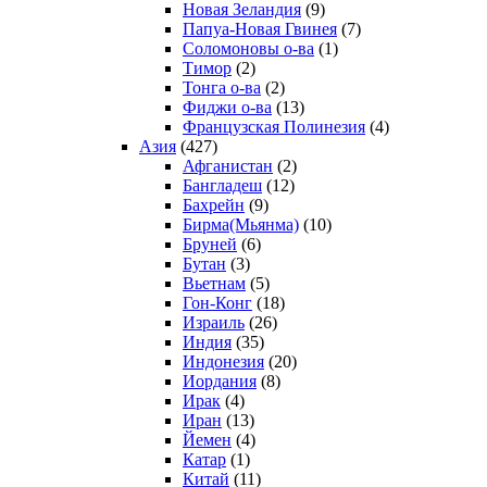
Новая Зеландия
(9)
Папуа-Новая Гвинея
(7)
Соломоновы о-ва
(1)
Тимор
(2)
Тонга о-ва
(2)
Фиджи о-ва
(13)
Французская Полинезия
(4)
Азия
(427)
Афганистан
(2)
Бангладеш
(12)
Бахрейн
(9)
Бирма(Мьянма)
(10)
Бруней
(6)
Бутан
(3)
Вьетнам
(5)
Гон-Конг
(18)
Израиль
(26)
Индия
(35)
Индонезия
(20)
Иордания
(8)
Ирак
(4)
Иран
(13)
Йемен
(4)
Катар
(1)
Китай
(11)