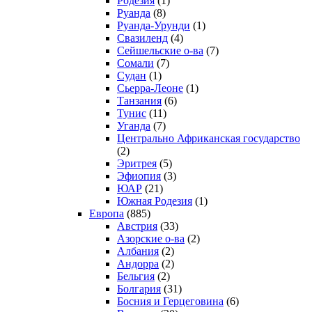
Родезия
(1)
Руанда
(8)
Руанда-Урунди
(1)
Свазиленд
(4)
Сейшельские о-ва
(7)
Сомали
(7)
Судан
(1)
Сьерра-Леоне
(1)
Танзания
(6)
Тунис
(11)
Уганда
(7)
Центрально Африканская государство
(2)
Эритрея
(5)
Эфиопия
(3)
ЮАР
(21)
Южная Родезия
(1)
Европа
(885)
Австрия
(33)
Азорские о-ва
(2)
Албания
(2)
Андорра
(2)
Бельгия
(2)
Болгария
(31)
Босния и Герцеговина
(6)