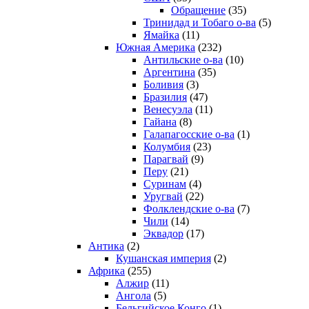
Обращение
(35)
Тринидад и Тобаго о-ва
(5)
Ямайка
(11)
Южная Америка
(232)
Антильские о-ва
(10)
Аргентина
(35)
Боливия
(3)
Бразилия
(47)
Венесуэла
(11)
Гайана
(8)
Галапагосские о-ва
(1)
Колумбия
(23)
Парагвай
(9)
Перу
(21)
Суринам
(4)
Уругвай
(22)
Фолклендские о-ва
(7)
Чили
(14)
Эквадор
(17)
Антика
(2)
Кушанская империя
(2)
Африка
(255)
Алжир
(11)
Ангола
(5)
Бельгийское Конго
(1)