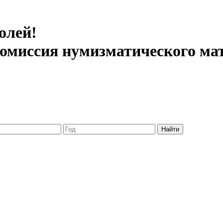
олей!
 комиссия нумизматического ма