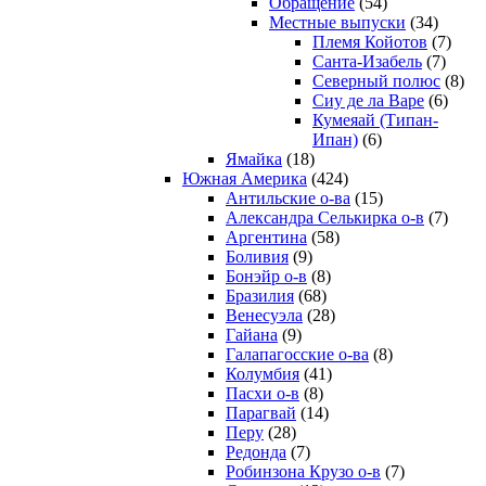
Обращение
(54)
Местные выпуски
(34)
Племя Койотов
(7)
Санта-Изабель
(7)
Северный полюс
(8)
Сиу де ла Варе
(6)
Кумеяай (Типан-
Ипан)
(6)
Ямайка
(18)
Южная Америка
(424)
Антильские о-ва
(15)
Александра Селькирка о-в
(7)
Аргентина
(58)
Боливия
(9)
Бонэйр о-в
(8)
Бразилия
(68)
Венесуэла
(28)
Гайана
(9)
Галапагосские о-ва
(8)
Колумбия
(41)
Пасхи о-в
(8)
Парагвай
(14)
Перу
(28)
Редонда
(7)
Робинзона Крузо о-в
(7)