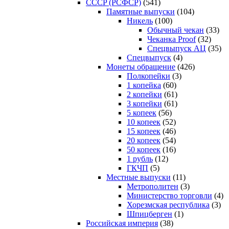
CCCP (РСФСР)
(541)
Памятные выпуски
(104)
Никель
(100)
Обычный чекан
(33)
Чеканка Proof
(32)
Спецвыпуск АЦ
(35)
Спецвыпуск
(4)
Монеты обращение
(426)
Полкопейки
(3)
1 копейка
(60)
2 копейки
(61)
3 копейки
(61)
5 копеек
(56)
10 копеек
(52)
15 копеек
(46)
20 копеек
(54)
50 копеек
(16)
1 рубль
(12)
ГКЧП
(5)
Местные выпуски
(11)
Метрополитен
(3)
Министерство торговли
(4)
Хорезмская республика
(3)
Шпицберген
(1)
Российская империя
(38)