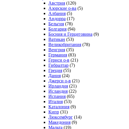
Австрия
(120)
Азорские о-ва
(5)
Албания
(5)
Андорра
(17)
Бельгия
(78)
Болгария
(94)
Босния и Герцеговина
(9)
Ватикан
(53)
Великобритания
(78)
Венгрия
(35)
Германия
(83)
Гернси о-в
(21)
Гибралтар
(7)
Греция
(55)
Дания
(24)
Джерси о-в
(21)
Ирландия
(21)
Исландия
(22)
Испания
(65)
Италия
(53)
Каталония
(9)
Кипр
(31)
Люксембург
(14)
Македония
(9)
Мальта
(19)