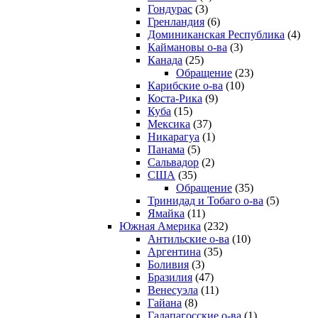
Гондурас
(3)
Гренландия
(6)
Доминиканская Республика
(4)
Каймановы о-ва
(3)
Канада
(25)
Обращение
(23)
Карибские о-ва
(10)
Коста-Рика
(9)
Куба
(15)
Мексика
(37)
Никарагуа
(1)
Панама
(5)
Сальвадор
(2)
США
(35)
Обращение
(35)
Тринидад и Тобаго о-ва
(5)
Ямайка
(11)
Южная Америка
(232)
Антильские о-ва
(10)
Аргентина
(35)
Боливия
(3)
Бразилия
(47)
Венесуэла
(11)
Гайана
(8)
Галапагосские о-ва
(1)