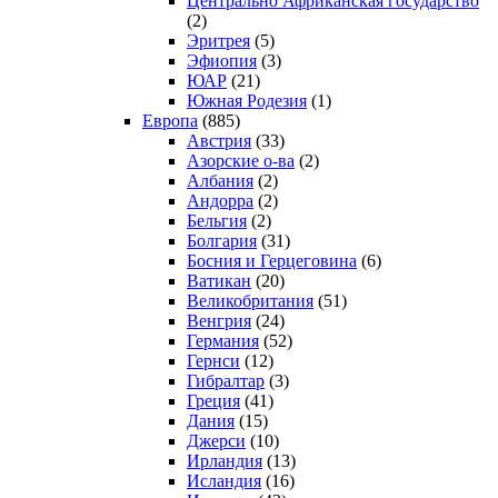
Центрально Африканская государство
(2)
Эритрея
(5)
Эфиопия
(3)
ЮАР
(21)
Южная Родезия
(1)
Европа
(885)
Австрия
(33)
Азорские о-ва
(2)
Албания
(2)
Андорра
(2)
Бельгия
(2)
Болгария
(31)
Босния и Герцеговина
(6)
Ватикан
(20)
Великобритания
(51)
Венгрия
(24)
Германия
(52)
Гернси
(12)
Гибралтар
(3)
Греция
(41)
Дания
(15)
Джерси
(10)
Ирландия
(13)
Исландия
(16)