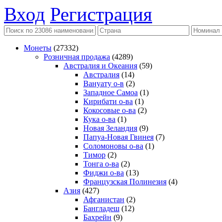
Вход
Регистрация
Монеты
(27332)
Розничная продажа
(4289)
Австралия и Океания
(59)
Австралия
(14)
Вануату о-в
(2)
Западное Самоа
(1)
Кирибати о-ва
(1)
Кокосовые о-ва
(2)
Кука о-ва
(1)
Новая Зеландия
(9)
Папуа-Новая Гвинея
(7)
Соломоновы о-ва
(1)
Тимор
(2)
Тонга о-ва
(2)
Фиджи о-ва
(13)
Французская Полинезия
(4)
Азия
(427)
Афганистан
(2)
Бангладеш
(12)
Бахрейн
(9)