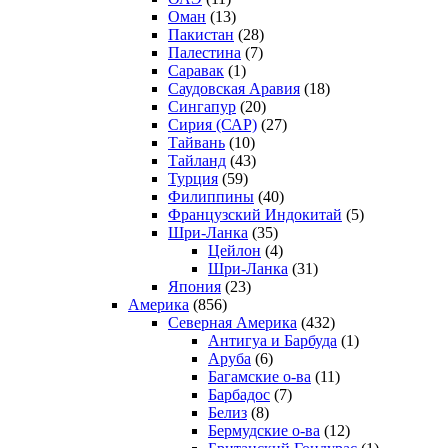
Оман
(13)
Пакистан
(28)
Палестина
(7)
Саравак
(1)
Саудовская Аравия
(18)
Сингапур
(20)
Сирия (САР)
(27)
Тайвань
(10)
Тайланд
(43)
Турция
(59)
Филиппины
(40)
Французский Индокитай
(5)
Шри-Ланка
(35)
Цейлон
(4)
Шри-Ланка
(31)
Япония
(23)
Америка
(856)
Северная Америка
(432)
Антигуа и Барбуда
(1)
Аруба
(6)
Багамские о-ва
(11)
Барбадос
(7)
Белиз
(8)
Бермудские о-ва
(12)