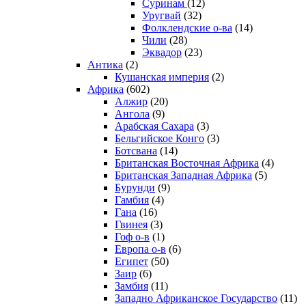
Суринам
(12)
Уругвай
(32)
Фолклендские о-ва
(14)
Чили
(28)
Эквадор
(23)
Антика
(2)
Кушанская империя
(2)
Африка
(602)
Алжир
(20)
Ангола
(9)
Арабская Сахара
(3)
Бельгийское Конго
(3)
Ботсвана
(14)
Британская Восточная Африка
(4)
Британская Западная Африка
(5)
Бурунди
(9)
Гамбия
(4)
Гана
(16)
Гвинея
(3)
Гоф о-в
(1)
Европа о-в
(6)
Египет
(50)
Заир
(6)
Замбия
(11)
Западно Африканское Государство
(11)