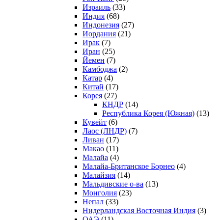
Израиль
(33)
Индия
(68)
Индонезия
(27)
Иордания
(21)
Ирак
(7)
Иран
(25)
Йемен
(7)
Камбоджа
(2)
Катар
(4)
Китай
(17)
Корея
(27)
КНДР
(14)
Республика Корея (Южная)
(13)
Кувейт
(6)
Лаос (ЛНДР)
(7)
Ливан
(17)
Макао
(11)
Малайа
(4)
Малайа-Британское Борнео
(4)
Малайзия
(14)
Мальдивские о-ва
(13)
Монголия
(23)
Непал
(33)
Нидерландская Восточная Индия
(3)
ОАЭ
(11)