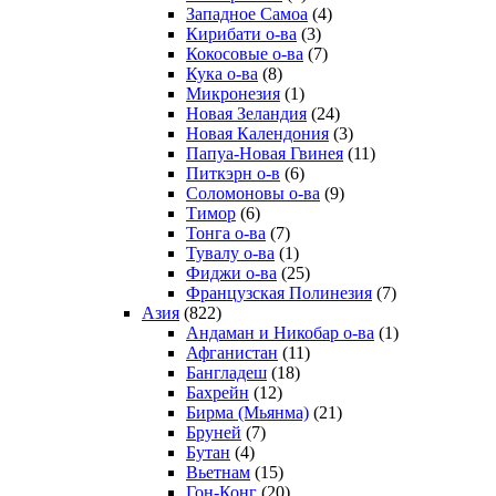
Западное Самоа
(4)
Кирибати о-ва
(3)
Кокосовые о-ва
(7)
Кука о-ва
(8)
Микронезия
(1)
Новая Зеландия
(24)
Новая Календония
(3)
Папуа-Новая Гвинея
(11)
Питкэрн о-в
(6)
Соломоновы о-ва
(9)
Тимор
(6)
Тонга о-ва
(7)
Тувалу о-ва
(1)
Фиджи о-ва
(25)
Французская Полинезия
(7)
Азия
(822)
Андаман и Никобар о-ва
(1)
Афганистан
(11)
Бангладеш
(18)
Бахрейн
(12)
Бирма (Мьянма)
(21)
Бруней
(7)
Бутан
(4)
Вьетнам
(15)
Гон-Конг
(20)