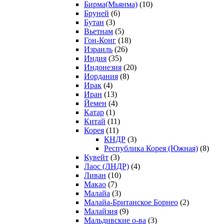
Бирма(Мьянма)
(10)
Бруней
(6)
Бутан
(3)
Вьетнам
(5)
Гон-Конг
(18)
Израиль
(26)
Индия
(35)
Индонезия
(20)
Иордания
(8)
Ирак
(4)
Иран
(13)
Йемен
(4)
Катар
(1)
Китай
(11)
Корея
(11)
КНДР
(3)
Республика Корея (Южная)
(8)
Кувейт
(3)
Лаос (ЛНДР)
(4)
Ливан
(10)
Макао
(7)
Малайа
(3)
Малайа-Британское Борнео
(2)
Малайзия
(9)
Мальдивские о-ва
(3)