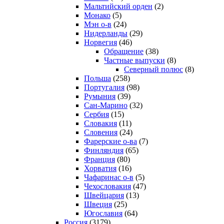
Мальтийский орден
(2)
Монако
(5)
Мэн о-в
(24)
Нидерланды
(29)
Норвегия
(46)
Обращение
(38)
Частные выпуски
(8)
Северный полюс
(8)
Польша
(258)
Португалия
(98)
Румыния
(39)
Сан-Марино
(32)
Сербия
(15)
Словакия
(11)
Словения
(24)
Фарерские о-ва
(7)
Финляндия
(65)
Франция
(80)
Хорватия
(16)
Чафаринас о-в
(5)
Чехословакия
(47)
Швейцария
(13)
Швеция
(25)
Югославия
(64)
Россия
(3179)