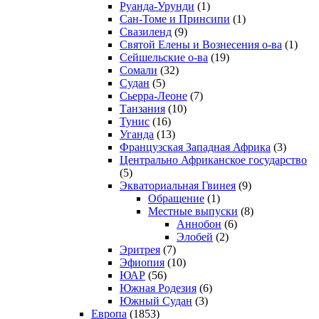
Руанда-Урунди
(1)
Сан-Томе и Принсипи
(1)
Свазиленд
(9)
Святой Елены и Вознесения о-ва
(1)
Сейшельские о-ва
(19)
Сомали
(32)
Судан
(5)
Сьерра-Леоне
(7)
Танзания
(10)
Тунис
(16)
Уганда
(13)
Французская Западная Африка
(3)
Центрально Африканское государство
(5)
Экваториальная Гвинея
(9)
Обращение
(1)
Местные выпуски
(8)
Аннобон
(6)
Элобей
(2)
Эритрея
(7)
Эфиопия
(10)
ЮАР
(56)
Южная Родезия
(6)
Южный Судан
(3)
Европа
(1853)