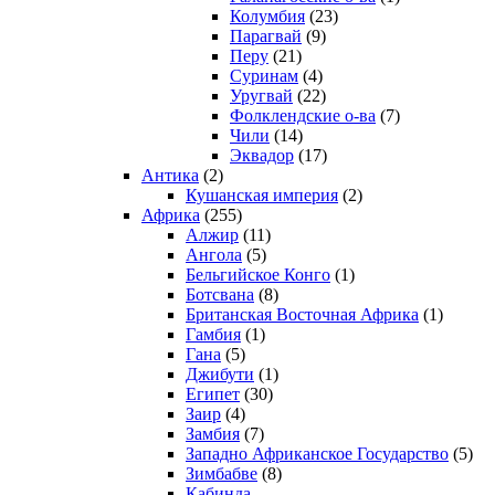
Колумбия
(23)
Парагвай
(9)
Перу
(21)
Суринам
(4)
Уругвай
(22)
Фолклендские о-ва
(7)
Чили
(14)
Эквадор
(17)
Антика
(2)
Кушанская империя
(2)
Африка
(255)
Алжир
(11)
Ангола
(5)
Бельгийское Конго
(1)
Ботсвана
(8)
Британская Восточная Африка
(1)
Гамбия
(1)
Гана
(5)
Джибути
(1)
Египет
(30)
Заир
(4)
Замбия
(7)
Западно Африканское Государство
(5)
Зимбабве
(8)
Кабинда