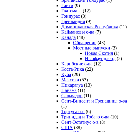
Британский Гондурас
(1)
Гаити
(9)
Гватемала
(12)
Гондурас
(8)
Гренландия
(9)
Доминиканская Республика
(11)
Каймановы о-ва
(7)
Канада
(48)
Обращение
(43)
Местные выпуски
(3)
Новая Скотия
(1)
Ньюфаундленд
(2)
Карибские о-ва
(12)
Коста-Рика
(22)
Куба
(29)
Мексика
(53)
Никарагуа
(13)
Панама
(11)
Сальвадор
(11)
Сент-Винсент и Гренадины о-ва
(1)
Тортуга о-в
(6)
Тринидад и Тобаго о-ва
(10)
Сент-Эстатиус о-в
(8)
США
(88)