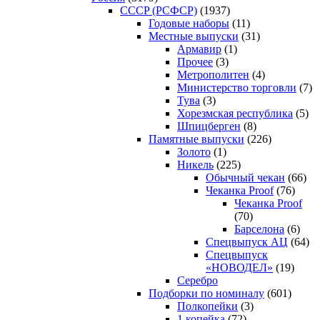
CCCP (РСФСР)
(1937)
Годовые наборы
(11)
Местные выпуски
(31)
Армавир
(1)
Прочее
(3)
Метрополитен
(4)
Министерство торговли
(7)
Тува
(3)
Хорезмская республика
(5)
Шпицберген
(8)
Памятные выпуски
(226)
Золото
(1)
Никель
(225)
Обычный чекан
(66)
Чеканка Proof
(76)
Чеканка Proof
(70)
Барселона
(6)
Спецвыпуск АЦ
(64)
Спецвыпуск
«НОВОДЕЛ»
(19)
Серебро
Подборки по номиналу
(601)
Полкопейки
(3)
1 копейка
(72)