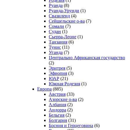
Родезия
(1)
Руанда
(8)
Руанда-Урунди
(1)
Свазиленд
(4)
Сейшельские о-ва
(7)
Сомали
(7)
Судан
(1)
Сьерра-Леоне
(1)
Танзания
(6)
Тунис
(11)
Уганда
(7)
Центрально Африканская государство
(2)
Эритрея
(5)
Эфиопия
(3)
ЮАР
(21)
Южная Родезия
(1)
Европа
(885)
Австрия
(33)
Азорские о-ва
(2)
Албания
(2)
Андорра
(2)
Бельгия
(2)
Болгария
(31)
Босния и Герцеговина
(6)