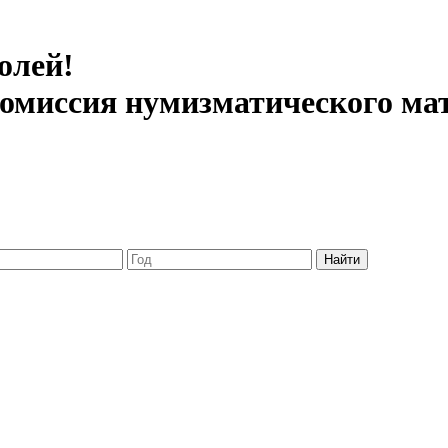
олей!
 комиссия нумизматического ма