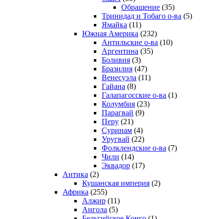
Обращение
(35)
Тринидад и Тобаго о-ва
(5)
Ямайка
(11)
Южная Америка
(232)
Антильские о-ва
(10)
Аргентина
(35)
Боливия
(3)
Бразилия
(47)
Венесуэла
(11)
Гайана
(8)
Галапагосские о-ва
(1)
Колумбия
(23)
Парагвай
(9)
Перу
(21)
Суринам
(4)
Уругвай
(22)
Фолклендские о-ва
(7)
Чили
(14)
Эквадор
(17)
Антика
(2)
Кушанская империя
(2)
Африка
(255)
Алжир
(11)
Ангола
(5)
Бельгийское Конго
(1)