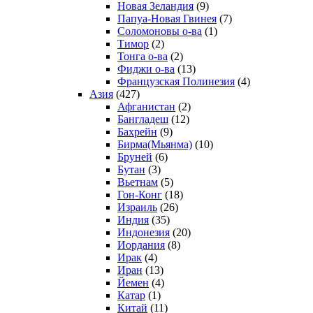
Новая Зеландия
(9)
Папуа-Новая Гвинея
(7)
Соломоновы о-ва
(1)
Тимор
(2)
Тонга о-ва
(2)
Фиджи о-ва
(13)
Французская Полинезия
(4)
Азия
(427)
Афганистан
(2)
Бангладеш
(12)
Бахрейн
(9)
Бирма(Мьянма)
(10)
Бруней
(6)
Бутан
(3)
Вьетнам
(5)
Гон-Конг
(18)
Израиль
(26)
Индия
(35)
Индонезия
(20)
Иордания
(8)
Ирак
(4)
Иран
(13)
Йемен
(4)
Катар
(1)
Китай
(11)