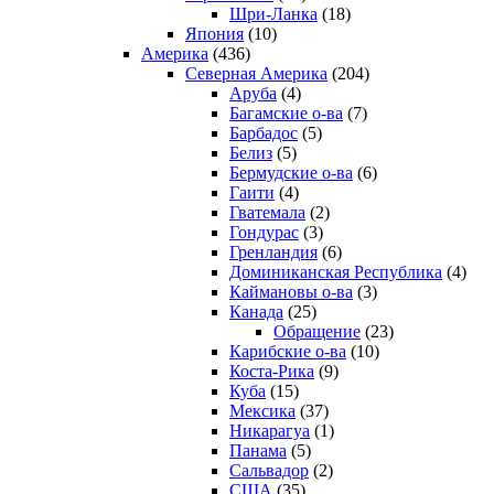
Шри-Ланка
(18)
Япония
(10)
Америка
(436)
Северная Америка
(204)
Аруба
(4)
Багамские о-ва
(7)
Барбадос
(5)
Белиз
(5)
Бермудские о-ва
(6)
Гаити
(4)
Гватемала
(2)
Гондурас
(3)
Гренландия
(6)
Доминиканская Республика
(4)
Каймановы о-ва
(3)
Канада
(25)
Обращение
(23)
Карибские о-ва
(10)
Коста-Рика
(9)
Куба
(15)
Мексика
(37)
Никарагуа
(1)
Панама
(5)
Сальвадор
(2)
США
(35)