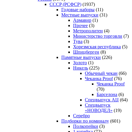
CCCP (РСФСР)
(1937)
Годовые наборы
(11)
Местные выпуски
(31)
Армавир
(1)
Прочее
(3)
Метрополитен
(4)
Министерство торговли
(7)
Тува
(3)
Хорезмская республика
(5)
Шпицберген
(8)
Памятные выпуски
(226)
Золото
(1)
Никель
(225)
Обычный чекан
(66)
Чеканка Proof
(76)
Чеканка Proof
(70)
Барселона
(6)
Спецвыпуск АЦ
(64)
Спецвыпуск
«НОВОДЕЛ»
(19)
Серебро
Подборки по номиналу
(601)
Полкопейки
(3)
1 копейка
(72)