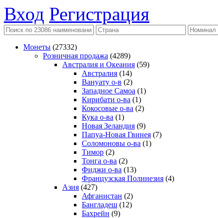
Вход
Регистрация
Монеты
(27332)
Розничная продажа
(4289)
Австралия и Океания
(59)
Австралия
(14)
Вануату о-в
(2)
Западное Самоа
(1)
Кирибати о-ва
(1)
Кокосовые о-ва
(2)
Кука о-ва
(1)
Новая Зеландия
(9)
Папуа-Новая Гвинея
(7)
Соломоновы о-ва
(1)
Тимор
(2)
Тонга о-ва
(2)
Фиджи о-ва
(13)
Французская Полинезия
(4)
Азия
(427)
Афганистан
(2)
Бангладеш
(12)
Бахрейн
(9)