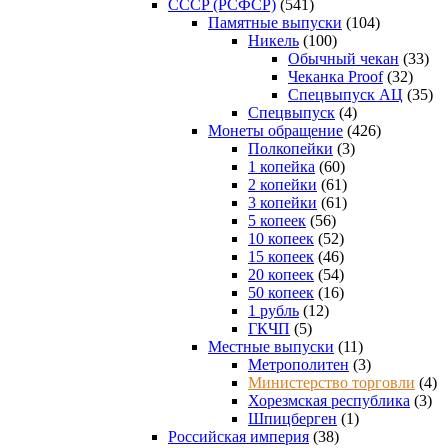
CCCP (РСФСР)
(541)
Памятные выпуски
(104)
Никель
(100)
Обычный чекан
(33)
Чеканка Proof
(32)
Спецвыпуск АЦ
(35)
Спецвыпуск
(4)
Монеты обращение
(426)
Полкопейки
(3)
1 копейка
(60)
2 копейки
(61)
3 копейки
(61)
5 копеек
(56)
10 копеек
(52)
15 копеек
(46)
20 копеек
(54)
50 копеек
(16)
1 рубль
(12)
ГКЧП
(5)
Местные выпуски
(11)
Метрополитен
(3)
Министерство торговли
(4)
Хорезмская республика
(3)
Шпицберген
(1)
Российская империя
(38)