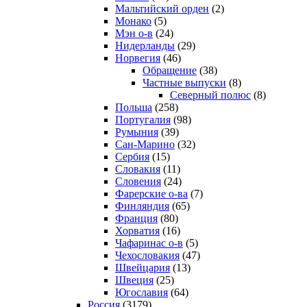
Мальтийский орден
(2)
Монако
(5)
Мэн о-в
(24)
Нидерланды
(29)
Норвегия
(46)
Обращение
(38)
Частные выпуски
(8)
Северный полюс
(8)
Польша
(258)
Португалия
(98)
Румыния
(39)
Сан-Марино
(32)
Сербия
(15)
Словакия
(11)
Словения
(24)
Фарерские о-ва
(7)
Финляндия
(65)
Франция
(80)
Хорватия
(16)
Чафаринас о-в
(5)
Чехословакия
(47)
Швейцария
(13)
Швеция
(25)
Югославия
(64)
Россия
(3179)