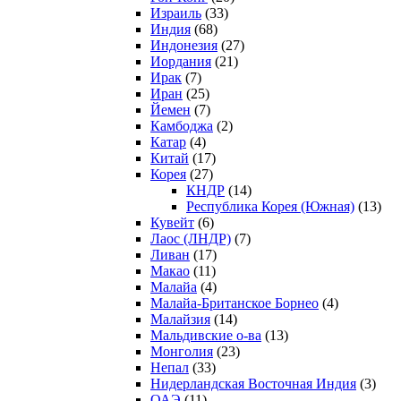
Израиль
(33)
Индия
(68)
Индонезия
(27)
Иордания
(21)
Ирак
(7)
Иран
(25)
Йемен
(7)
Камбоджа
(2)
Катар
(4)
Китай
(17)
Корея
(27)
КНДР
(14)
Республика Корея (Южная)
(13)
Кувейт
(6)
Лаос (ЛНДР)
(7)
Ливан
(17)
Макао
(11)
Малайа
(4)
Малайа-Британское Борнео
(4)
Малайзия
(14)
Мальдивские о-ва
(13)
Монголия
(23)
Непал
(33)
Нидерландская Восточная Индия
(3)
ОАЭ
(11)