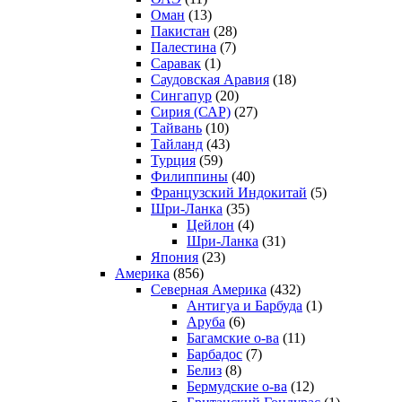
Оман
(13)
Пакистан
(28)
Палестина
(7)
Саравак
(1)
Саудовская Аравия
(18)
Сингапур
(20)
Сирия (САР)
(27)
Тайвань
(10)
Тайланд
(43)
Турция
(59)
Филиппины
(40)
Французский Индокитай
(5)
Шри-Ланка
(35)
Цейлон
(4)
Шри-Ланка
(31)
Япония
(23)
Америка
(856)
Северная Америка
(432)
Антигуа и Барбуда
(1)
Аруба
(6)
Багамские о-ва
(11)
Барбадос
(7)
Белиз
(8)
Бермудские о-ва
(12)