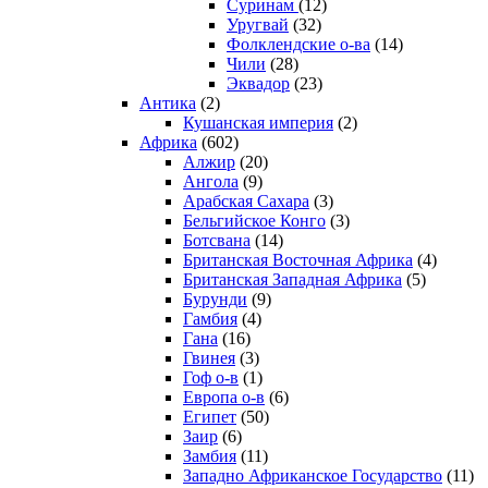
Суринам
(12)
Уругвай
(32)
Фолклендские о-ва
(14)
Чили
(28)
Эквадор
(23)
Антика
(2)
Кушанская империя
(2)
Африка
(602)
Алжир
(20)
Ангола
(9)
Арабская Сахара
(3)
Бельгийское Конго
(3)
Ботсвана
(14)
Британская Восточная Африка
(4)
Британская Западная Африка
(5)
Бурунди
(9)
Гамбия
(4)
Гана
(16)
Гвинея
(3)
Гоф о-в
(1)
Европа о-в
(6)
Египет
(50)
Заир
(6)
Замбия
(11)
Западно Африканское Государство
(11)