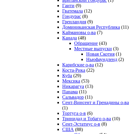
Британский Гондурас
(1)
Гаити
(9)
Гватемала
(12)
Гондурас
(8)
Гренландия
(9)
Доминиканская Республика
(11)
Каймановы о-ва
(7)
Канада
(48)
Обращение
(43)
Местные выпуски
(3)
Новая Скотия
(1)
Ньюфаундленд
(2)
Карибские о-ва
(12)
Коста-Рика
(22)
Куба
(29)
Мексика
(53)
Никарагуа
(13)
Панама
(11)
Сальвадор
(11)
Сент-Винсент и Гренадины о-ва
(1)
Тортуга о-в
(6)
Тринидад и Тобаго о-ва
(10)
Сент-Эстатиус о-в
(8)
США
(88)