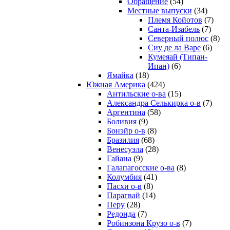
Обращение
(54)
Местные выпуски
(34)
Племя Койотов
(7)
Санта-Изабель
(7)
Северный полюс
(8)
Сиу де ла Варе
(6)
Кумеяай (Типан-
Ипан)
(6)
Ямайка
(18)
Южная Америка
(424)
Антильские о-ва
(15)
Александра Селькирка о-в
(7)
Аргентина
(58)
Боливия
(9)
Бонэйр о-в
(8)
Бразилия
(68)
Венесуэла
(28)
Гайана
(9)
Галапагосские о-ва
(8)
Колумбия
(41)
Пасхи о-в
(8)
Парагвай
(14)
Перу
(28)
Редонда
(7)
Робинзона Крузо о-в
(7)