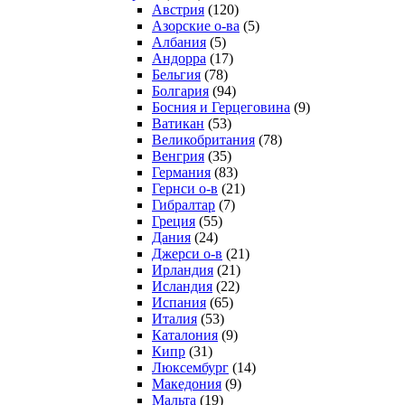
Австрия
(120)
Азорские о-ва
(5)
Албания
(5)
Андорра
(17)
Бельгия
(78)
Болгария
(94)
Босния и Герцеговина
(9)
Ватикан
(53)
Великобритания
(78)
Венгрия
(35)
Германия
(83)
Гернси о-в
(21)
Гибралтар
(7)
Греция
(55)
Дания
(24)
Джерси о-в
(21)
Ирландия
(21)
Исландия
(22)
Испания
(65)
Италия
(53)
Каталония
(9)
Кипр
(31)
Люксембург
(14)
Македония
(9)
Мальта
(19)