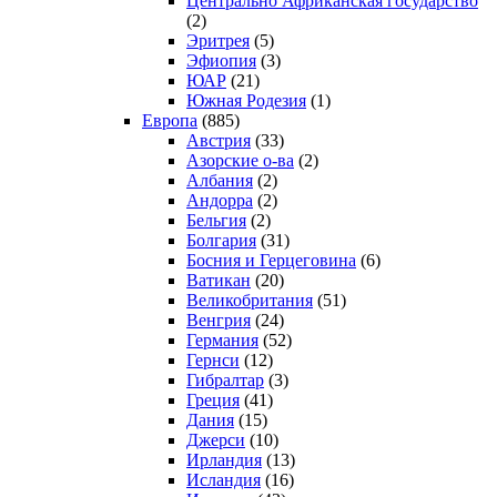
Центрально Африканская государство
(2)
Эритрея
(5)
Эфиопия
(3)
ЮАР
(21)
Южная Родезия
(1)
Европа
(885)
Австрия
(33)
Азорские о-ва
(2)
Албания
(2)
Андорра
(2)
Бельгия
(2)
Болгария
(31)
Босния и Герцеговина
(6)
Ватикан
(20)
Великобритания
(51)
Венгрия
(24)
Германия
(52)
Гернси
(12)
Гибралтар
(3)
Греция
(41)
Дания
(15)
Джерси
(10)
Ирландия
(13)
Исландия
(16)