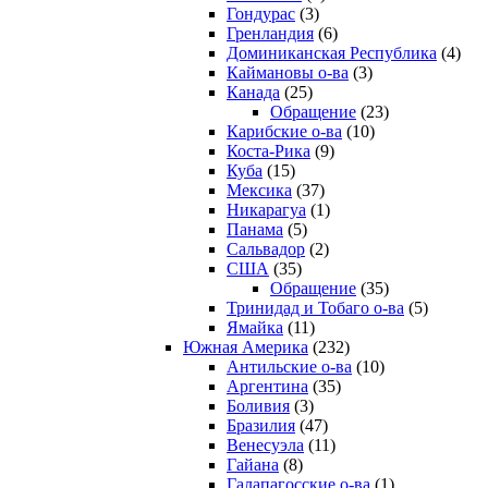
Гондурас
(3)
Гренландия
(6)
Доминиканская Республика
(4)
Каймановы о-ва
(3)
Канада
(25)
Обращение
(23)
Карибские о-ва
(10)
Коста-Рика
(9)
Куба
(15)
Мексика
(37)
Никарагуа
(1)
Панама
(5)
Сальвадор
(2)
США
(35)
Обращение
(35)
Тринидад и Тобаго о-ва
(5)
Ямайка
(11)
Южная Америка
(232)
Антильские о-ва
(10)
Аргентина
(35)
Боливия
(3)
Бразилия
(47)
Венесуэла
(11)
Гайана
(8)
Галапагосские о-ва
(1)