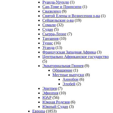
Руанда-Урунди
(1)
Сан-Томе и Принсипи
(1)
Свазиленд
(9)
Святой Елены и Вознесения о-ва
(1)
Сейшельские о-ва
(19)
Сомали
(32)
Судан
(5)
Сьерра-Леоне
(7)
Танзания
(10)
Тунис
(16)
Уганда
(13)
Французская Западная Африка
(3)
Центрально Африканское государство
(5)
Экваториальная Гвинея
(9)
Обращение
(1)
Местные выпуски
(8)
Аннобон
(6)
Элобей
(2)
Эритрея
(7)
Эфиопия
(10)
ЮАР
(56)
Южная Родезия
(6)
Южный Судан
(3)
Европа
(1853)