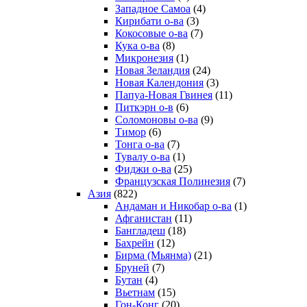
Западное Самоа
(4)
Кирибати о-ва
(3)
Кокосовые о-ва
(7)
Кука о-ва
(8)
Микронезия
(1)
Новая Зеландия
(24)
Новая Календония
(3)
Папуа-Новая Гвинея
(11)
Питкэрн о-в
(6)
Соломоновы о-ва
(9)
Тимор
(6)
Тонга о-ва
(7)
Тувалу о-ва
(1)
Фиджи о-ва
(25)
Французская Полинезия
(7)
Азия
(822)
Андаман и Никобар о-ва
(1)
Афганистан
(11)
Бангладеш
(18)
Бахрейн
(12)
Бирма (Мьянма)
(21)
Бруней
(7)
Бутан
(4)
Вьетнам
(15)
Гон-Конг
(20)