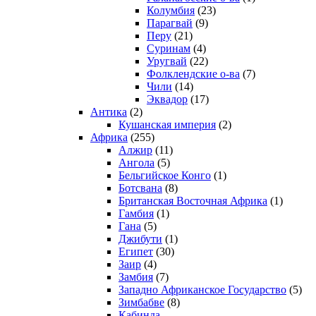
Колумбия
(23)
Парагвай
(9)
Перу
(21)
Суринам
(4)
Уругвай
(22)
Фолклендские о-ва
(7)
Чили
(14)
Эквадор
(17)
Антика
(2)
Кушанская империя
(2)
Африка
(255)
Алжир
(11)
Ангола
(5)
Бельгийское Конго
(1)
Ботсвана
(8)
Британская Восточная Африка
(1)
Гамбия
(1)
Гана
(5)
Джибути
(1)
Египет
(30)
Заир
(4)
Замбия
(7)
Западно Африканское Государство
(5)
Зимбабве
(8)
Кабинда