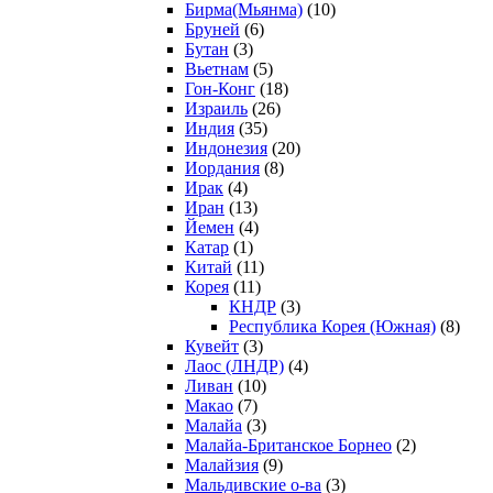
Бирма(Мьянма)
(10)
Бруней
(6)
Бутан
(3)
Вьетнам
(5)
Гон-Конг
(18)
Израиль
(26)
Индия
(35)
Индонезия
(20)
Иордания
(8)
Ирак
(4)
Иран
(13)
Йемен
(4)
Катар
(1)
Китай
(11)
Корея
(11)
КНДР
(3)
Республика Корея (Южная)
(8)
Кувейт
(3)
Лаос (ЛНДР)
(4)
Ливан
(10)
Макао
(7)
Малайа
(3)
Малайа-Британское Борнео
(2)
Малайзия
(9)
Мальдивские о-ва
(3)