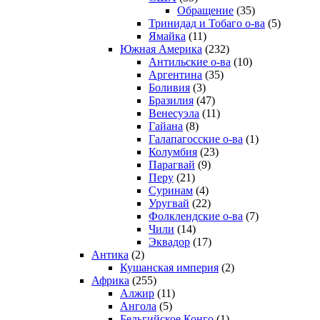
Обращение
(35)
Тринидад и Тобаго о-ва
(5)
Ямайка
(11)
Южная Америка
(232)
Антильские о-ва
(10)
Аргентина
(35)
Боливия
(3)
Бразилия
(47)
Венесуэла
(11)
Гайана
(8)
Галапагосские о-ва
(1)
Колумбия
(23)
Парагвай
(9)
Перу
(21)
Суринам
(4)
Уругвай
(22)
Фолклендские о-ва
(7)
Чили
(14)
Эквадор
(17)
Антика
(2)
Кушанская империя
(2)
Африка
(255)
Алжир
(11)
Ангола
(5)
Бельгийское Конго
(1)