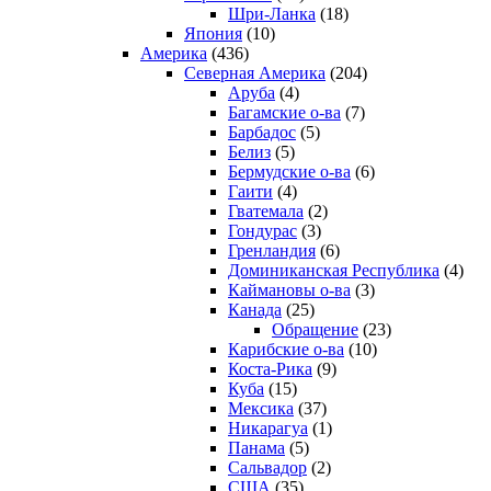
Шри-Ланка
(18)
Япония
(10)
Америка
(436)
Северная Америка
(204)
Аруба
(4)
Багамские о-ва
(7)
Барбадос
(5)
Белиз
(5)
Бермудские о-ва
(6)
Гаити
(4)
Гватемала
(2)
Гондурас
(3)
Гренландия
(6)
Доминиканская Республика
(4)
Каймановы о-ва
(3)
Канада
(25)
Обращение
(23)
Карибские о-ва
(10)
Коста-Рика
(9)
Куба
(15)
Мексика
(37)
Никарагуа
(1)
Панама
(5)
Сальвадор
(2)
США
(35)