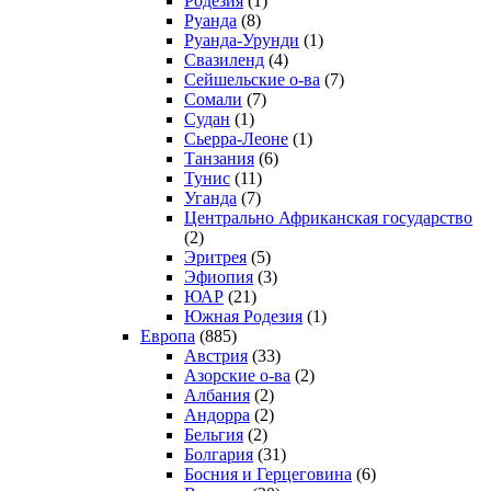
Родезия
(1)
Руанда
(8)
Руанда-Урунди
(1)
Свазиленд
(4)
Сейшельские о-ва
(7)
Сомали
(7)
Судан
(1)
Сьерра-Леоне
(1)
Танзания
(6)
Тунис
(11)
Уганда
(7)
Центрально Африканская государство
(2)
Эритрея
(5)
Эфиопия
(3)
ЮАР
(21)
Южная Родезия
(1)
Европа
(885)
Австрия
(33)
Азорские о-ва
(2)
Албания
(2)
Андорра
(2)
Бельгия
(2)
Болгария
(31)
Босния и Герцеговина
(6)