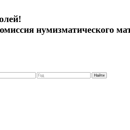
олей!
 комиссия нумизматического ма