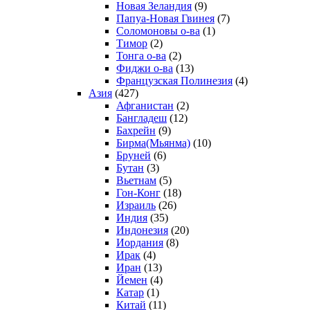
Новая Зеландия
(9)
Папуа-Новая Гвинея
(7)
Соломоновы о-ва
(1)
Тимор
(2)
Тонга о-ва
(2)
Фиджи о-ва
(13)
Французская Полинезия
(4)
Азия
(427)
Афганистан
(2)
Бангладеш
(12)
Бахрейн
(9)
Бирма(Мьянма)
(10)
Бруней
(6)
Бутан
(3)
Вьетнам
(5)
Гон-Конг
(18)
Израиль
(26)
Индия
(35)
Индонезия
(20)
Иордания
(8)
Ирак
(4)
Иран
(13)
Йемен
(4)
Катар
(1)
Китай
(11)