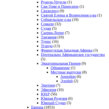
Руанда-Урунди
(1)
Сан-Томе и Принсипи
(1)
Свазиленд
(9)
Святой Елены и Вознесения о-ва
(1)
Сейшельские о-ва
(19)
Сомали
(32)
Судан
(5)
Сьерра-Леоне
(7)
Танзания
(10)
Тунис
(16)
Уганда
(13)
Французская Западная Африка
(3)
Центрально Африканское государство
(5)
Экваториальная Гвинея
(9)
Обращение
(1)
Местные выпуски
(8)
Аннобон
(6)
Элобей
(2)
Эритрея
(7)
Эфиопия
(10)
ЮАР
(56)
Южная Родезия
(6)
Южный Судан
(3)
Европа
(1853)