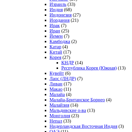
Израиль
(33)
Индия
(68)
Индонезия
(27)
Иордания
(21)
Ирак
(7)
Иран
(25)
Йемен
(7)
Камбоджа
(2)
Катар
(4)
Китай
(17)
Корея
(27)
КНДР
(14)
Республика Корея (Южная)
(13)
Кувейт
(6)
Лаос (ЛНДР)
(7)
Ливан
(17)
Макао
(11)
Малайа
(4)
Малайа-Британское Борнео
(4)
Малайзия
(14)
Мальдивские о-ва
(13)
Монголия
(23)
Непал
(33)
Нидерландская Восточная Индия
(3)
ОАЭ
(11)