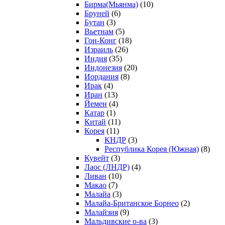
Бирма(Мьянма)
(10)
Бруней
(6)
Бутан
(3)
Вьетнам
(5)
Гон-Конг
(18)
Израиль
(26)
Индия
(35)
Индонезия
(20)
Иордания
(8)
Ирак
(4)
Иран
(13)
Йемен
(4)
Катар
(1)
Китай
(11)
Корея
(11)
КНДР
(3)
Республика Корея (Южная)
(8)
Кувейт
(3)
Лаос (ЛНДР)
(4)
Ливан
(10)
Макао
(7)
Малайа
(3)
Малайа-Британское Борнео
(2)
Малайзия
(9)
Мальдивские о-ва
(3)