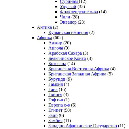
Суринам
(12)
Уругвай
(32)
Фолклендские о-ва
(14)
Чили
(28)
Эквадор
(23)
Антика
(2)
Кушанская империя
(2)
Африка
(602)
Алжир
(20)
Ангола
(9)
Арабская Сахара
(3)
Бельгийское Конго
(3)
Ботсвана
(14)
Британская Восточная Африка
(4)
Британская Западная Африка
(5)
Бурунди
(9)
Гамбия
(4)
Гана
(16)
Гвинея
(3)
Гоф о-в
(1)
Европа о-в
(6)
Египет
(50)
Заир
(6)
Замбия
(11)
Западно Африканское Государство
(11)