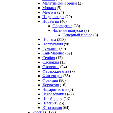
Мальтийский орден
(2)
Монако
(5)
Мэн о-в
(24)
Нидерланды
(29)
Норвегия
(46)
Обращение
(38)
Частные выпуски
(8)
Северный полюс
(8)
Польша
(258)
Португалия
(98)
Румыния
(39)
Сан-Марино
(32)
Сербия
(15)
Словакия
(11)
Словения
(24)
Фарерские о-ва
(7)
Финляндия
(65)
Франция
(80)
Хорватия
(16)
Чафаринас о-в
(5)
Чехословакия
(47)
Швейцария
(13)
Швеция
(25)
Югославия
(64)
Россия
(3179)