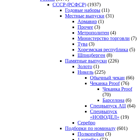
CCCP (РСФСР)
(1937)
Годовые наборы
(11)
Местные выпуски
(31)
Армавир
(1)
Прочее
(3)
Метрополитен
(4)
Министерство торговли
(7)
Тува
(3)
Хорезмская республика
(5)
Шпицберген
(8)
Памятные выпуски
(226)
Золото
(1)
Никель
(225)
Обычный чекан
(66)
Чеканка Proof
(76)
Чеканка Proof
(70)
Барселона
(6)
Спецвыпуск АЦ
(64)
Спецвыпуск
«НОВОДЕЛ»
(19)
Серебро
Подборки по номиналу
(601)
Полкопейки
(3)
1 копейка
(72)