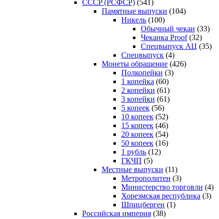
CCCP (РСФСР)
(541)
Памятные выпуски
(104)
Никель
(100)
Обычный чекан
(33)
Чеканка Proof
(32)
Спецвыпуск АЦ
(35)
Спецвыпуск
(4)
Монеты обращение
(426)
Полкопейки
(3)
1 копейка
(60)
2 копейки
(61)
3 копейки
(61)
5 копеек
(56)
10 копеек
(52)
15 копеек
(46)
20 копеек
(54)
50 копеек
(16)
1 рубль
(12)
ГКЧП
(5)
Местные выпуски
(11)
Метрополитен
(3)
Министерство торговли
(4)
Хорезмская республика
(3)
Шпицберген
(1)
Российская империя
(38)