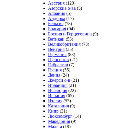
Австрия
(120)
Азорские о-ва
(5)
Албания
(5)
Андорра
(17)
Бельгия
(78)
Болгария
(94)
Босния и Герцеговина
(9)
Ватикан
(53)
Великобритания
(78)
Венгрия
(35)
Германия
(83)
Гернси о-в
(21)
Гибралтар
(7)
Греция
(55)
Дания
(24)
Джерси о-в
(21)
Ирландия
(21)
Исландия
(22)
Испания
(65)
Италия
(53)
Каталония
(9)
Кипр
(31)
Люксембург
(14)
Македония
(9)
Мальта
(19)