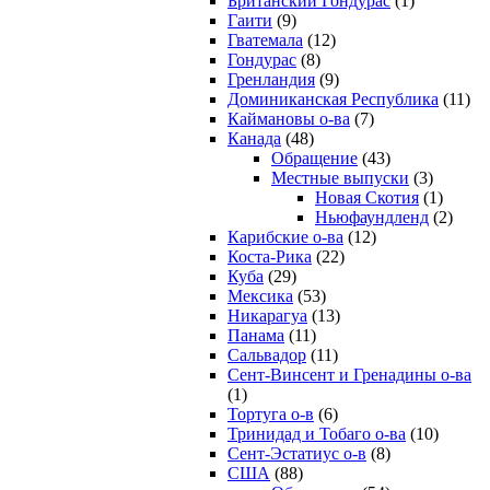
Британский Гондурас
(1)
Гаити
(9)
Гватемала
(12)
Гондурас
(8)
Гренландия
(9)
Доминиканская Республика
(11)
Каймановы о-ва
(7)
Канада
(48)
Обращение
(43)
Местные выпуски
(3)
Новая Скотия
(1)
Ньюфаундленд
(2)
Карибские о-ва
(12)
Коста-Рика
(22)
Куба
(29)
Мексика
(53)
Никарагуа
(13)
Панама
(11)
Сальвадор
(11)
Сент-Винсент и Гренадины о-ва
(1)
Тортуга о-в
(6)
Тринидад и Тобаго о-ва
(10)
Сент-Эстатиус о-в
(8)
США
(88)