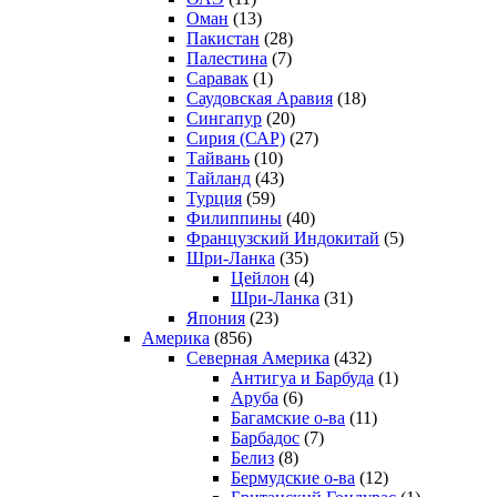
Оман
(13)
Пакистан
(28)
Палестина
(7)
Саравак
(1)
Саудовская Аравия
(18)
Сингапур
(20)
Сирия (САР)
(27)
Тайвань
(10)
Тайланд
(43)
Турция
(59)
Филиппины
(40)
Французский Индокитай
(5)
Шри-Ланка
(35)
Цейлон
(4)
Шри-Ланка
(31)
Япония
(23)
Америка
(856)
Северная Америка
(432)
Антигуа и Барбуда
(1)
Аруба
(6)
Багамские о-ва
(11)
Барбадос
(7)
Белиз
(8)
Бермудские о-ва
(12)