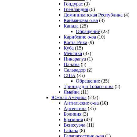
Гондурас
(3)
Гренландия
(6)
Доминиканская Республика
(4)
Каймановы о-ва
(3)
Канада
(25)
Обращение
(23)
Карибские о-ва
(10)
Коста-Рика
(9)
Куба
(15)
Мексика
(37)
Никарагуа
(1)
Панама
(5)
Сальвадор
(2)
США
(35)
Обращение
(35)
Тринидад и Тобаго о-ва
(5)
Ямайка
(11)
Южная Америка
(232)
Антильские о-ва
(10)
Аргентина
(35)
Боливия
(3)
Бразилия
(47)
Венесуэла
(11)
Гайана
(8)
Галапагосские о-ва
(1)