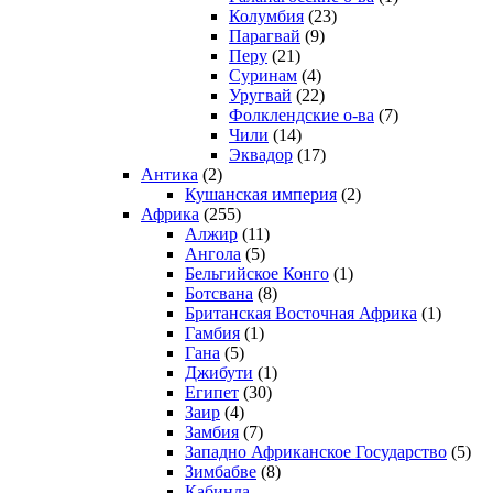
Колумбия
(23)
Парагвай
(9)
Перу
(21)
Суринам
(4)
Уругвай
(22)
Фолклендские о-ва
(7)
Чили
(14)
Эквадор
(17)
Антика
(2)
Кушанская империя
(2)
Африка
(255)
Алжир
(11)
Ангола
(5)
Бельгийское Конго
(1)
Ботсвана
(8)
Британская Восточная Африка
(1)
Гамбия
(1)
Гана
(5)
Джибути
(1)
Египет
(30)
Заир
(4)
Замбия
(7)
Западно Африканское Государство
(5)
Зимбабве
(8)
Кабинда