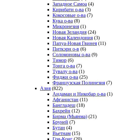
Западное Самоа
(4)
Кирибати о-ва
(3)
Кокосовые о-ва
(7)
Кука о-ва
(8)
Микронезия
(1)
Новая Зеландия
(24)
Новая Календония
(3)
Папуа-Новая Гвинея
(11)
Питкэрн о-в
(6)
Соломоновы о-ва
(9)
Тимор
(6)
Тонга о-ва
(7)
Тувалу о-ва
(1)
Фиджи о-ва
(25)
Французская Полинезия
(7)
Азия
(822)
Андаман и Никобар о-ва
(1)
Афганистан
(11)
Бангладеш
(18)
Бахрейн
(12)
Бирма (Мьянма)
(21)
Бруней
(7)
Бутан
(4)
Вьетнам
(15)
Гон-Конг
(20)