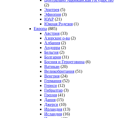
Центрально Африканская государство
(2)
Эритрея
(5)
Эфиопия
(3)
ЮАР
(21)
Южная Родезия
(1)
Европа
(885)
Австрия
(33)
Азорские о-ва
(2)
Албания
(2)
Андорра
(2)
Бельгия
(2)
Болгария
(31)
Босния и Герцеговина
(6)
Ватикан
(20)
Великобритания
(51)
Венгрия
(24)
Германия
(52)
Гернси
(12)
Гибралтар
(3)
Греция
(41)
Дания
(15)
Джерси
(10)
Ирландия
(13)
Исландия
(16)