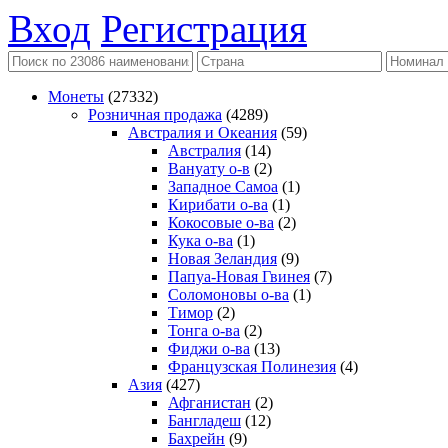
Вход
Регистрация
Монеты
(27332)
Розничная продажа
(4289)
Австралия и Океания
(59)
Австралия
(14)
Вануату о-в
(2)
Западное Самоа
(1)
Кирибати о-ва
(1)
Кокосовые о-ва
(2)
Кука о-ва
(1)
Новая Зеландия
(9)
Папуа-Новая Гвинея
(7)
Соломоновы о-ва
(1)
Тимор
(2)
Тонга о-ва
(2)
Фиджи о-ва
(13)
Французская Полинезия
(4)
Азия
(427)
Афганистан
(2)
Бангладеш
(12)
Бахрейн
(9)