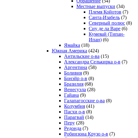
Обращение
(54)
Местные выпуски
(34)
Племя Койотов
(7)
Санта-Изабель
(7)
Северный полюс
(8)
Сиу де ла Варе
(6)
Кумеяай (Типан-
Ипан)
(6)
Ямайка
(18)
Южная Америка
(424)
Антильские о-ва
(15)
Александра Селькирка о-в
(7)
Аргентина
(58)
Боливия
(9)
Бонэйр о-в
(8)
Бразилия
(68)
Венесуэла
(28)
Гайана
(9)
Галапагосские о-ва
(8)
Колумбия
(41)
Пасхи о-в
(8)
Парагвай
(14)
Перу
(28)
Редонда
(7)
Робинзона Крузо о-в
(7)