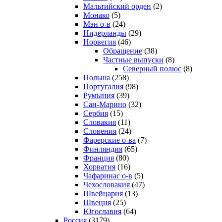
Мальтийский орден
(2)
Монако
(5)
Мэн о-в
(24)
Нидерланды
(29)
Норвегия
(46)
Обращение
(38)
Частные выпуски
(8)
Северный полюс
(8)
Польша
(258)
Португалия
(98)
Румыния
(39)
Сан-Марино
(32)
Сербия
(15)
Словакия
(11)
Словения
(24)
Фарерские о-ва
(7)
Финляндия
(65)
Франция
(80)
Хорватия
(16)
Чафаринас о-в
(5)
Чехословакия
(47)
Швейцария
(13)
Швеция
(25)
Югославия
(64)
Россия
(3179)