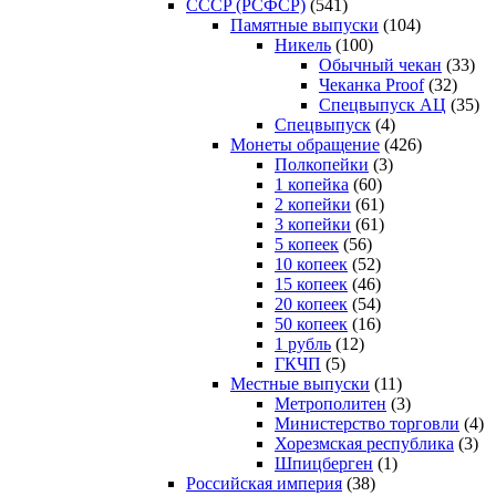
CCCP (РСФСР)
(541)
Памятные выпуски
(104)
Никель
(100)
Обычный чекан
(33)
Чеканка Proof
(32)
Спецвыпуск АЦ
(35)
Спецвыпуск
(4)
Монеты обращение
(426)
Полкопейки
(3)
1 копейка
(60)
2 копейки
(61)
3 копейки
(61)
5 копеек
(56)
10 копеек
(52)
15 копеек
(46)
20 копеек
(54)
50 копеек
(16)
1 рубль
(12)
ГКЧП
(5)
Местные выпуски
(11)
Метрополитен
(3)
Министерство торговли
(4)
Хорезмская республика
(3)
Шпицберген
(1)
Российская империя
(38)