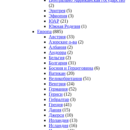
Центрально Африканская государство
(2)
Эритрея
(5)
Эфиопия
(3)
ЮАР
(21)
Южная Родезия
(1)
Европа
(885)
Австрия
(33)
Азорские о-ва
(2)
Албания
(2)
Андорра
(2)
Бельгия
(2)
Болгария
(31)
Босния и Герцеговина
(6)
Ватикан
(20)
Великобритания
(51)
Венгрия
(24)
Германия
(52)
Гернси
(12)
Гибралтар
(3)
Греция
(41)
Дания
(15)
Джерси
(10)
Ирландия
(13)
Исландия
(16)