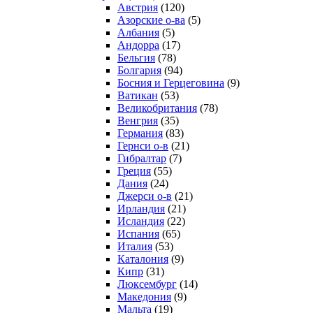
Австрия
(120)
Азорские о-ва
(5)
Албания
(5)
Андорра
(17)
Бельгия
(78)
Болгария
(94)
Босния и Герцеговина
(9)
Ватикан
(53)
Великобритания
(78)
Венгрия
(35)
Германия
(83)
Гернси о-в
(21)
Гибралтар
(7)
Греция
(55)
Дания
(24)
Джерси о-в
(21)
Ирландия
(21)
Исландия
(22)
Испания
(65)
Италия
(53)
Каталония
(9)
Кипр
(31)
Люксембург
(14)
Македония
(9)
Мальта
(19)