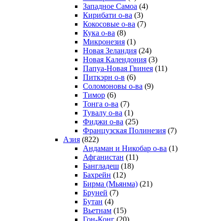
Западное Самоа
(4)
Кирибати о-ва
(3)
Кокосовые о-ва
(7)
Кука о-ва
(8)
Микронезия
(1)
Новая Зеландия
(24)
Новая Календония
(3)
Папуа-Новая Гвинея
(11)
Питкэрн о-в
(6)
Соломоновы о-ва
(9)
Тимор
(6)
Тонга о-ва
(7)
Тувалу о-ва
(1)
Фиджи о-ва
(25)
Французская Полинезия
(7)
Азия
(822)
Андаман и Никобар о-ва
(1)
Афганистан
(11)
Бангладеш
(18)
Бахрейн
(12)
Бирма (Мьянма)
(21)
Бруней
(7)
Бутан
(4)
Вьетнам
(15)
Гон-Конг
(20)