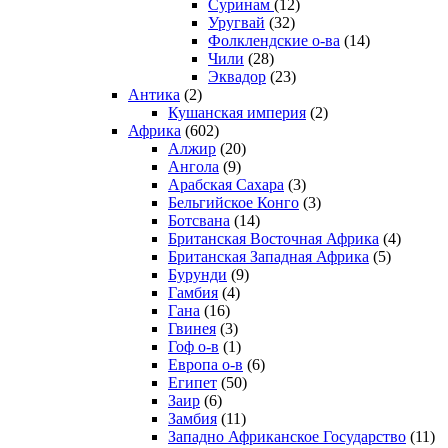
Суринам
(12)
Уругвай
(32)
Фолклендские о-ва
(14)
Чили
(28)
Эквадор
(23)
Антика
(2)
Кушанская империя
(2)
Африка
(602)
Алжир
(20)
Ангола
(9)
Арабская Сахара
(3)
Бельгийское Конго
(3)
Ботсвана
(14)
Британская Восточная Африка
(4)
Британская Западная Африка
(5)
Бурунди
(9)
Гамбия
(4)
Гана
(16)
Гвинея
(3)
Гоф о-в
(1)
Европа о-в
(6)
Египет
(50)
Заир
(6)
Замбия
(11)
Западно Африканское Государство
(11)