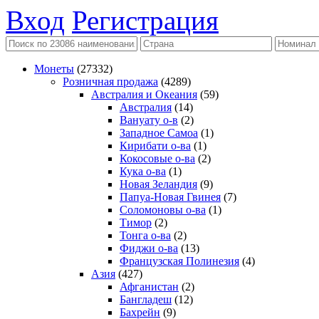
Вход
Регистрация
Монеты
(27332)
Розничная продажа
(4289)
Австралия и Океания
(59)
Австралия
(14)
Вануату о-в
(2)
Западное Самоа
(1)
Кирибати о-ва
(1)
Кокосовые о-ва
(2)
Кука о-ва
(1)
Новая Зеландия
(9)
Папуа-Новая Гвинея
(7)
Соломоновы о-ва
(1)
Тимор
(2)
Тонга о-ва
(2)
Фиджи о-ва
(13)
Французская Полинезия
(4)
Азия
(427)
Афганистан
(2)
Бангладеш
(12)
Бахрейн
(9)