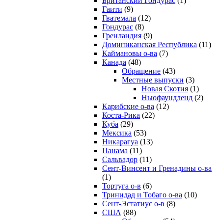
Британский Гондурас
(1)
Гаити
(9)
Гватемала
(12)
Гондурас
(8)
Гренландия
(9)
Доминиканская Республика
(11)
Каймановы о-ва
(7)
Канада
(48)
Обращение
(43)
Местные выпуски
(3)
Новая Скотия
(1)
Ньюфаундленд
(2)
Карибские о-ва
(12)
Коста-Рика
(22)
Куба
(29)
Мексика
(53)
Никарагуа
(13)
Панама
(11)
Сальвадор
(11)
Сент-Винсент и Гренадины о-ва
(1)
Тортуга о-в
(6)
Тринидад и Тобаго о-ва
(10)
Сент-Эстатиус о-в
(8)
США
(88)