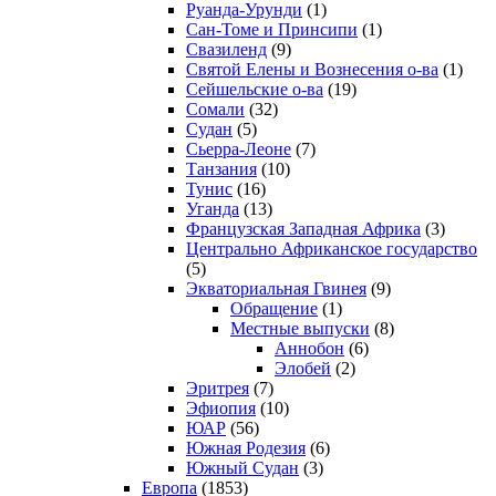
Руанда-Урунди
(1)
Сан-Томе и Принсипи
(1)
Свазиленд
(9)
Святой Елены и Вознесения о-ва
(1)
Сейшельские о-ва
(19)
Сомали
(32)
Судан
(5)
Сьерра-Леоне
(7)
Танзания
(10)
Тунис
(16)
Уганда
(13)
Французская Западная Африка
(3)
Центрально Африканское государство
(5)
Экваториальная Гвинея
(9)
Обращение
(1)
Местные выпуски
(8)
Аннобон
(6)
Элобей
(2)
Эритрея
(7)
Эфиопия
(10)
ЮАР
(56)
Южная Родезия
(6)
Южный Судан
(3)
Европа
(1853)