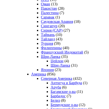
Оман
(13)
Пакистан
(28)
Палестина
(7)
Саравак
(1)
Саудовская Аравия
(18)
Сингапур
(20)
Сирия (САР)
(27)
Тайвань
(10)
Тайланд
(43)
Турция
(59)
Филиппины
(40)
Французский Индокитай
(5)
Шри-Ланка
(35)
Цейлон
(4)
Шри-Ланка
(31)
Япония
(23)
Америка
(856)
Северная Америка
(432)
Антигуа и Барбуда
(1)
Аруба
(6)
Багамские о-ва
(11)
Барбадос
(7)
Белиз
(8)
Бермудские о-ва
(12)