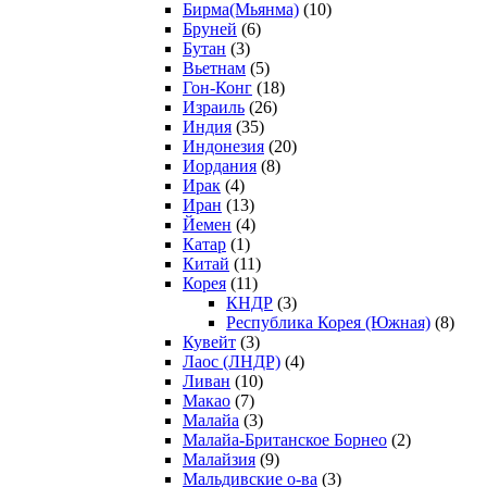
Бирма(Мьянма)
(10)
Бруней
(6)
Бутан
(3)
Вьетнам
(5)
Гон-Конг
(18)
Израиль
(26)
Индия
(35)
Индонезия
(20)
Иордания
(8)
Ирак
(4)
Иран
(13)
Йемен
(4)
Катар
(1)
Китай
(11)
Корея
(11)
КНДР
(3)
Республика Корея (Южная)
(8)
Кувейт
(3)
Лаос (ЛНДР)
(4)
Ливан
(10)
Макао
(7)
Малайа
(3)
Малайа-Британское Борнео
(2)
Малайзия
(9)
Мальдивские о-ва
(3)