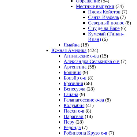
Обращение
(54)
Местные выпуски
(34)
Племя Койотов
(7)
Санта-Изабель
(7)
Северный полюс
(8)
Сиу де ла Варе
(6)
Кумеяай (Типан-
Ипан)
(6)
Ямайка
(18)
Южная Америка
(424)
Антильские о-ва
(15)
Александра Селькирка о-в
(7)
Аргентина
(58)
Боливия
(9)
Бонэйр о-в
(8)
Бразилия
(68)
Венесуэла
(28)
Гайана
(9)
Галапагосские о-ва
(8)
Колумбия
(41)
Пасхи о-в
(8)
Парагвай
(14)
Перу
(28)
Редонда
(7)
Робинзона Крузо о-в
(7)