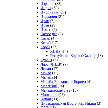
Израиль
(33)
Индия
(68)
Индонезия
(27)
Иордания
(21)
Ирак
(7)
Иран
(25)
Йемен
(7)
Камбоджа
(2)
Катар
(4)
Китай
(17)
Корея
(27)
КНДР
(14)
Республика Корея (Южная)
(13)
Кувейт
(6)
Лаос (ЛНДР)
(7)
Ливан
(17)
Макао
(11)
Малайа
(4)
Малайа-Британское Борнео
(4)
Малайзия
(14)
Мальдивские о-ва
(13)
Монголия
(23)
Непал
(33)
Нидерландская Восточная Индия
(3)
ОАЭ
(11)