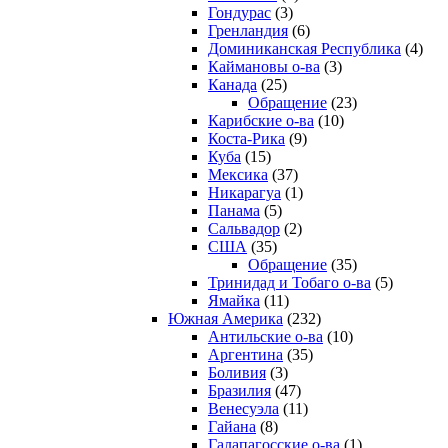
Гондурас
(3)
Гренландия
(6)
Доминиканская Республика
(4)
Каймановы о-ва
(3)
Канада
(25)
Обращение
(23)
Карибские о-ва
(10)
Коста-Рика
(9)
Куба
(15)
Мексика
(37)
Никарагуа
(1)
Панама
(5)
Сальвадор
(2)
США
(35)
Обращение
(35)
Тринидад и Тобаго о-ва
(5)
Ямайка
(11)
Южная Америка
(232)
Антильские о-ва
(10)
Аргентина
(35)
Боливия
(3)
Бразилия
(47)
Венесуэла
(11)
Гайана
(8)
Галапагосские о-ва
(1)