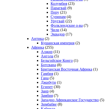
Колумбия
(23)
Парагвай
(9)
Перу
(21)
Суринам
(4)
Уругвай
(22)
Фолклендские о-ва
(7)
Чили
(14)
Эквадор
(17)
Антика
(2)
Кушанская империя
(2)
Африка
(255)
Алжир
(11)
Ангола
(5)
Бельгийское Конго
(1)
Ботсвана
(8)
Британская Восточная Африка
(1)
Гамбия
(1)
Гана
(5)
Джибути
(1)
Египет
(30)
Заир
(4)
Замбия
(7)
Западно Африканское Государство
(5)
Зимбабве
(8)
Кабинда