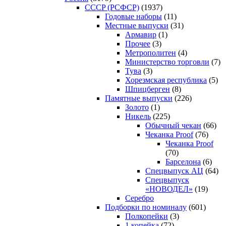
CCCP (РСФСР)
(1937)
Годовые наборы
(11)
Местные выпуски
(31)
Армавир
(1)
Прочее
(3)
Метрополитен
(4)
Министерство торговли
(7)
Тува
(3)
Хорезмская республика
(5)
Шпицберген
(8)
Памятные выпуски
(226)
Золото
(1)
Никель
(225)
Обычный чекан
(66)
Чеканка Proof
(76)
Чеканка Proof
(70)
Барселона
(6)
Спецвыпуск АЦ
(64)
Спецвыпуск
«НОВОДЕЛ»
(19)
Серебро
Подборки по номиналу
(601)
Полкопейки
(3)
1 копейка
(72)