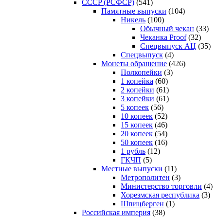
CCCP (РСФСР)
(541)
Памятные выпуски
(104)
Никель
(100)
Обычный чекан
(33)
Чеканка Proof
(32)
Спецвыпуск АЦ
(35)
Спецвыпуск
(4)
Монеты обращение
(426)
Полкопейки
(3)
1 копейка
(60)
2 копейки
(61)
3 копейки
(61)
5 копеек
(56)
10 копеек
(52)
15 копеек
(46)
20 копеек
(54)
50 копеек
(16)
1 рубль
(12)
ГКЧП
(5)
Местные выпуски
(11)
Метрополитен
(3)
Министерство торговли
(4)
Хорезмская республика
(3)
Шпицберген
(1)
Российская империя
(38)