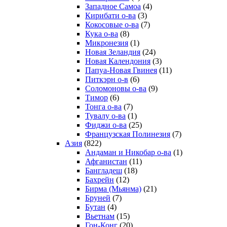
Западное Самоа
(4)
Кирибати о-ва
(3)
Кокосовые о-ва
(7)
Кука о-ва
(8)
Микронезия
(1)
Новая Зеландия
(24)
Новая Календония
(3)
Папуа-Новая Гвинея
(11)
Питкэрн о-в
(6)
Соломоновы о-ва
(9)
Тимор
(6)
Тонга о-ва
(7)
Тувалу о-ва
(1)
Фиджи о-ва
(25)
Французская Полинезия
(7)
Азия
(822)
Андаман и Никобар о-ва
(1)
Афганистан
(11)
Бангладеш
(18)
Бахрейн
(12)
Бирма (Мьянма)
(21)
Бруней
(7)
Бутан
(4)
Вьетнам
(15)
Гон-Конг
(20)