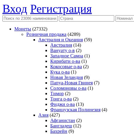
Вход
Регистрация
Монеты
(27332)
Розничная продажа
(4289)
Австралия и Океания
(59)
Австралия
(14)
Вануату о-в
(2)
Западное Самоа
(1)
Кирибати о-ва
(1)
Кокосовые о-ва
(2)
Кука о-ва
(1)
Новая Зеландия
(9)
Папуа-Новая Гвинея
(7)
Соломоновы о-ва
(1)
Тимор
(2)
Тонга о-ва
(2)
Фиджи о-ва
(13)
Французская Полинезия
(4)
Азия
(427)
Афганистан
(2)
Бангладеш
(12)
Бахрейн
(9)