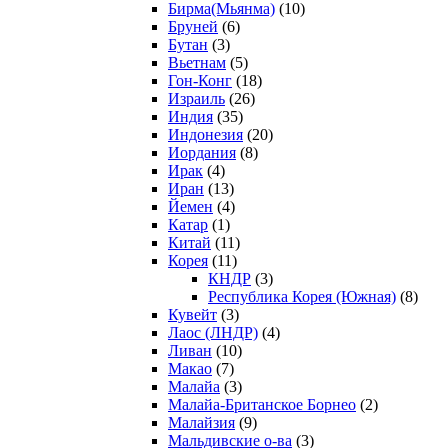
Бирма(Мьянма)
(10)
Бруней
(6)
Бутан
(3)
Вьетнам
(5)
Гон-Конг
(18)
Израиль
(26)
Индия
(35)
Индонезия
(20)
Иордания
(8)
Ирак
(4)
Иран
(13)
Йемен
(4)
Катар
(1)
Китай
(11)
Корея
(11)
КНДР
(3)
Республика Корея (Южная)
(8)
Кувейт
(3)
Лаос (ЛНДР)
(4)
Ливан
(10)
Макао
(7)
Малайа
(3)
Малайа-Британское Борнео
(2)
Малайзия
(9)
Мальдивские о-ва
(3)