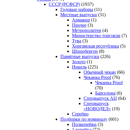
CCCP (РСФСР)
(1937)
Годовые наборы
(11)
Местные выпуски
(31)
Армавир
(1)
Прочее
(3)
Метрополитен
(4)
Министерство торговли
(7)
Тува
(3)
Хорезмская республика
(5)
Шпицберген
(8)
Памятные выпуски
(226)
Золото
(1)
Никель
(225)
Обычный чекан
(66)
Чеканка Proof
(76)
Чеканка Proof
(70)
Барселона
(6)
Спецвыпуск АЦ
(64)
Спецвыпуск
«НОВОДЕЛ»
(19)
Серебро
Подборки по номиналу
(601)
Полкопейки
(3)
1 копейка
(72)