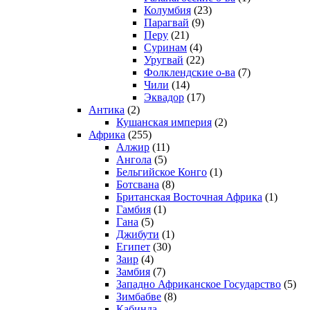
Колумбия
(23)
Парагвай
(9)
Перу
(21)
Суринам
(4)
Уругвай
(22)
Фолклендские о-ва
(7)
Чили
(14)
Эквадор
(17)
Антика
(2)
Кушанская империя
(2)
Африка
(255)
Алжир
(11)
Ангола
(5)
Бельгийское Конго
(1)
Ботсвана
(8)
Британская Восточная Африка
(1)
Гамбия
(1)
Гана
(5)
Джибути
(1)
Египет
(30)
Заир
(4)
Замбия
(7)
Западно Африканское Государство
(5)
Зимбабве
(8)
Кабинда