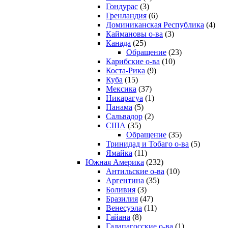
Гондурас
(3)
Гренландия
(6)
Доминиканская Республика
(4)
Каймановы о-ва
(3)
Канада
(25)
Обращение
(23)
Карибские о-ва
(10)
Коста-Рика
(9)
Куба
(15)
Мексика
(37)
Никарагуа
(1)
Панама
(5)
Сальвадор
(2)
США
(35)
Обращение
(35)
Тринидад и Тобаго о-ва
(5)
Ямайка
(11)
Южная Америка
(232)
Антильские о-ва
(10)
Аргентина
(35)
Боливия
(3)
Бразилия
(47)
Венесуэла
(11)
Гайана
(8)
Галапагосские о-ва
(1)