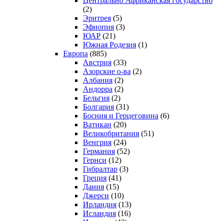
Центрально Африканская государство
(2)
Эритрея
(5)
Эфиопия
(3)
ЮАР
(21)
Южная Родезия
(1)
Европа
(885)
Австрия
(33)
Азорские о-ва
(2)
Албания
(2)
Андорра
(2)
Бельгия
(2)
Болгария
(31)
Босния и Герцеговина
(6)
Ватикан
(20)
Великобритания
(51)
Венгрия
(24)
Германия
(52)
Гернси
(12)
Гибралтар
(3)
Греция
(41)
Дания
(15)
Джерси
(10)
Ирландия
(13)
Исландия
(16)