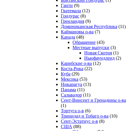
Британский Гондурас
(1)
Гаити
(9)
Гватемала
(12)
Гондурас
(8)
Гренландия
(9)
Доминиканская Республика
(11)
Каймановы о-ва
(7)
Канада
(48)
Обращение
(43)
Местные выпуски
(3)
Новая Скотия
(1)
Ньюфаундленд
(2)
Карибские о-ва
(12)
Коста-Рика
(22)
Куба
(29)
Мексика
(53)
Никарагуа
(13)
Панама
(11)
Сальвадор
(11)
Сент-Винсент и Гренадины о-ва
(1)
Тортуга о-в
(6)
Тринидад и Тобаго о-ва
(10)
Сент-Эстатиус о-в
(8)
США
(88)