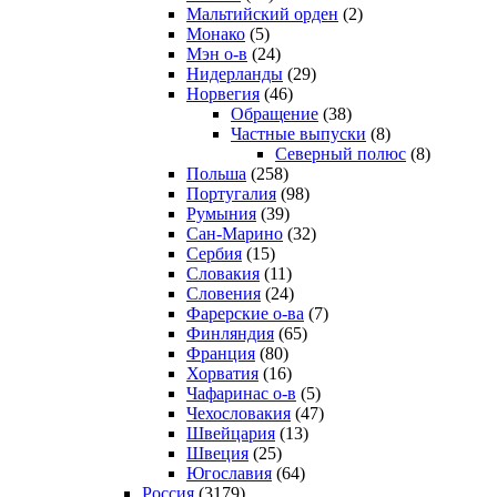
Мальтийский орден
(2)
Монако
(5)
Мэн о-в
(24)
Нидерланды
(29)
Норвегия
(46)
Обращение
(38)
Частные выпуски
(8)
Северный полюс
(8)
Польша
(258)
Португалия
(98)
Румыния
(39)
Сан-Марино
(32)
Сербия
(15)
Словакия
(11)
Словения
(24)
Фарерские о-ва
(7)
Финляндия
(65)
Франция
(80)
Хорватия
(16)
Чафаринас о-в
(5)
Чехословакия
(47)
Швейцария
(13)
Швеция
(25)
Югославия
(64)
Россия
(3179)