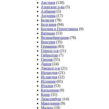
Австрия
(120)
Азорские о-ва
(5)
Албания
(5)
Андорра
(17)
Бельгия
(78)
Болгария
(94)
Босния и Герцеговина
(9)
Ватикан
(53)
Великобритания
(78)
Венгрия
(35)
Германия
(83)
Гернси о-в
(21)
Гибралтар
(7)
Греция
(55)
Дания
(24)
Джерси о-в
(21)
Ирландия
(21)
Исландия
(22)
Испания
(65)
Италия
(53)
Каталония
(9)
Кипр
(31)
Люксембург
(14)
Македония
(9)
Мальта
(19)