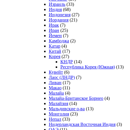
Израиль
(33)
Индия
(68)
Индонезия
(27)
Иордания
(21)
Ирак
(7)
Иран
(25)
Йемен
(7)
Камбоджа
(2)
Катар
(4)
Китай
(17)
Корея
(27)
КНДР
(14)
Республика Корея (Южная)
(13)
Кувейт
(6)
Лаос (ЛНДР)
(7)
Ливан
(17)
Макао
(11)
Малайа
(4)
Малайа-Британское Борнео
(4)
Малайзия
(14)
Мальдивские о-ва
(13)
Монголия
(23)
Непал
(33)
Нидерландская Восточная Индия
(3)
ОАЭ
(11)