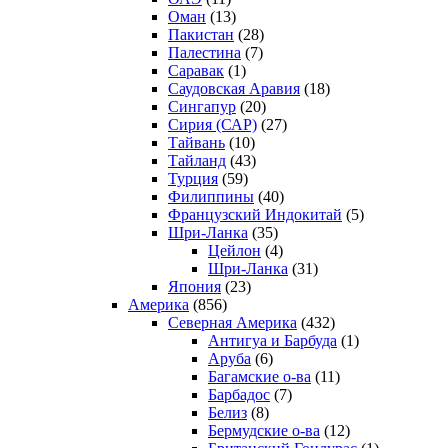
Оман
(13)
Пакистан
(28)
Палестина
(7)
Саравак
(1)
Саудовская Аравия
(18)
Сингапур
(20)
Сирия (САР)
(27)
Тайвань
(10)
Тайланд
(43)
Турция
(59)
Филиппины
(40)
Французский Индокитай
(5)
Шри-Ланка
(35)
Цейлон
(4)
Шри-Ланка
(31)
Япония
(23)
Америка
(856)
Северная Америка
(432)
Антигуа и Барбуда
(1)
Аруба
(6)
Багамские о-ва
(11)
Барбадос
(7)
Белиз
(8)
Бермудские о-ва
(12)