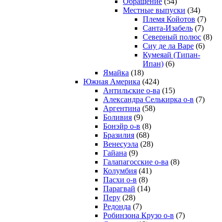
Обращение
(54)
Местные выпуски
(34)
Племя Койотов
(7)
Санта-Изабель
(7)
Северный полюс
(8)
Сиу де ла Варе
(6)
Кумеяай (Типан-
Ипан)
(6)
Ямайка
(18)
Южная Америка
(424)
Антильские о-ва
(15)
Александра Селькирка о-в
(7)
Аргентина
(58)
Боливия
(9)
Бонэйр о-в
(8)
Бразилия
(68)
Венесуэла
(28)
Гайана
(9)
Галапагосские о-ва
(8)
Колумбия
(41)
Пасхи о-в
(8)
Парагвай
(14)
Перу
(28)
Редонда
(7)
Робинзона Крузо о-в
(7)