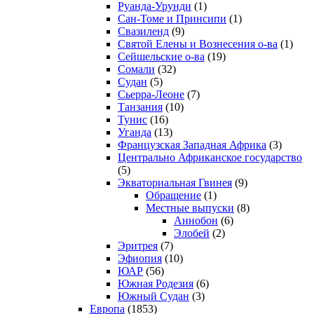
Руанда-Урунди
(1)
Сан-Томе и Принсипи
(1)
Свазиленд
(9)
Святой Елены и Вознесения о-ва
(1)
Сейшельские о-ва
(19)
Сомали
(32)
Судан
(5)
Сьерра-Леоне
(7)
Танзания
(10)
Тунис
(16)
Уганда
(13)
Французская Западная Африка
(3)
Центрально Африканское государство
(5)
Экваториальная Гвинея
(9)
Обращение
(1)
Местные выпуски
(8)
Аннобон
(6)
Элобей
(2)
Эритрея
(7)
Эфиопия
(10)
ЮАР
(56)
Южная Родезия
(6)
Южный Судан
(3)
Европа
(1853)