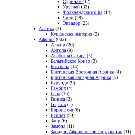
Суринам
(12)
Уругвай
(32)
Фолклендские о-ва
(14)
Чили
(28)
Эквадор
(23)
Антика
(2)
Кушанская империя
(2)
Африка
(602)
Алжир
(20)
Ангола
(9)
Арабская Сахара
(3)
Бельгийское Конго
(3)
Ботсвана
(14)
Британская Восточная Африка
(4)
Британская Западная Африка
(5)
Бурунди
(9)
Гамбия
(4)
Гана
(16)
Гвинея
(3)
Гоф о-в
(1)
Европа о-в
(6)
Египет
(50)
Заир
(6)
Замбия
(11)
Западно Африканское Государство
(11)