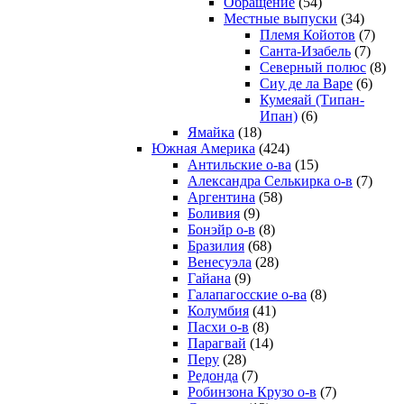
Обращение
(54)
Местные выпуски
(34)
Племя Койотов
(7)
Санта-Изабель
(7)
Северный полюс
(8)
Сиу де ла Варе
(6)
Кумеяай (Типан-
Ипан)
(6)
Ямайка
(18)
Южная Америка
(424)
Антильские о-ва
(15)
Александра Селькирка о-в
(7)
Аргентина
(58)
Боливия
(9)
Бонэйр о-в
(8)
Бразилия
(68)
Венесуэла
(28)
Гайана
(9)
Галапагосские о-ва
(8)
Колумбия
(41)
Пасхи о-в
(8)
Парагвай
(14)
Перу
(28)
Редонда
(7)
Робинзона Крузо о-в
(7)