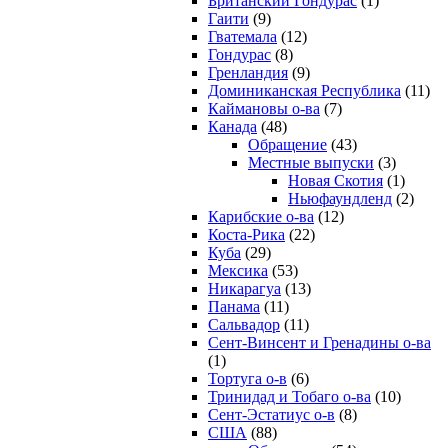
Британский Гондурас
(1)
Гаити
(9)
Гватемала
(12)
Гондурас
(8)
Гренландия
(9)
Доминиканская Республика
(11)
Каймановы о-ва
(7)
Канада
(48)
Обращение
(43)
Местные выпуски
(3)
Новая Скотия
(1)
Ньюфаундленд
(2)
Карибские о-ва
(12)
Коста-Рика
(22)
Куба
(29)
Мексика
(53)
Никарагуа
(13)
Панама
(11)
Сальвадор
(11)
Сент-Винсент и Гренадины о-ва
(1)
Тортуга о-в
(6)
Тринидад и Тобаго о-ва
(10)
Сент-Эстатиус о-в
(8)
США
(88)