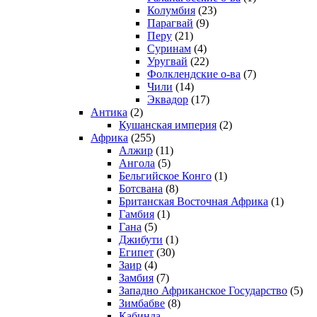
Колумбия
(23)
Парагвай
(9)
Перу
(21)
Суринам
(4)
Уругвай
(22)
Фолклендские о-ва
(7)
Чили
(14)
Эквадор
(17)
Антика
(2)
Кушанская империя
(2)
Африка
(255)
Алжир
(11)
Ангола
(5)
Бельгийское Конго
(1)
Ботсвана
(8)
Британская Восточная Африка
(1)
Гамбия
(1)
Гана
(5)
Джибути
(1)
Египет
(30)
Заир
(4)
Замбия
(7)
Западно Африканское Государство
(5)
Зимбабве
(8)
Кабинда