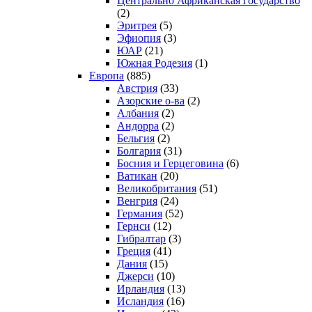
Центрально Африканская государство
(2)
Эритрея
(5)
Эфиопия
(3)
ЮАР
(21)
Южная Родезия
(1)
Европа
(885)
Австрия
(33)
Азорские о-ва
(2)
Албания
(2)
Андорра
(2)
Бельгия
(2)
Болгария
(31)
Босния и Герцеговина
(6)
Ватикан
(20)
Великобритания
(51)
Венгрия
(24)
Германия
(52)
Гернси
(12)
Гибралтар
(3)
Греция
(41)
Дания
(15)
Джерси
(10)
Ирландия
(13)
Исландия
(16)