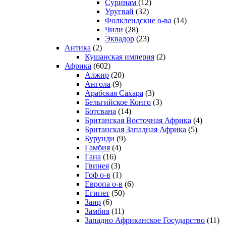
Суринам
(12)
Уругвай
(32)
Фолклендские о-ва
(14)
Чили
(28)
Эквадор
(23)
Антика
(2)
Кушанская империя
(2)
Африка
(602)
Алжир
(20)
Ангола
(9)
Арабская Сахара
(3)
Бельгийское Конго
(3)
Ботсвана
(14)
Британская Восточная Африка
(4)
Британская Западная Африка
(5)
Бурунди
(9)
Гамбия
(4)
Гана
(16)
Гвинея
(3)
Гоф о-в
(1)
Европа о-в
(6)
Египет
(50)
Заир
(6)
Замбия
(11)
Западно Африканское Государство
(11)