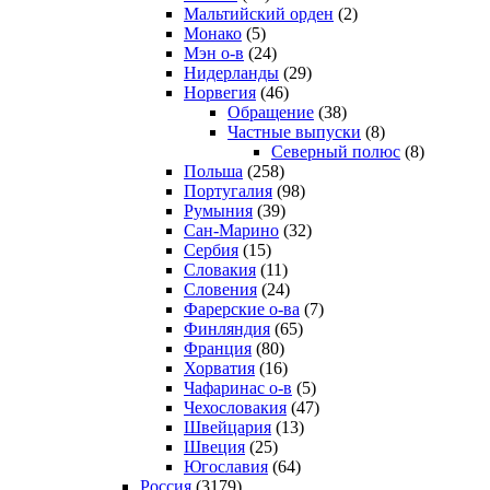
Мальтийский орден
(2)
Монако
(5)
Мэн о-в
(24)
Нидерланды
(29)
Норвегия
(46)
Обращение
(38)
Частные выпуски
(8)
Северный полюс
(8)
Польша
(258)
Португалия
(98)
Румыния
(39)
Сан-Марино
(32)
Сербия
(15)
Словакия
(11)
Словения
(24)
Фарерские о-ва
(7)
Финляндия
(65)
Франция
(80)
Хорватия
(16)
Чафаринас о-в
(5)
Чехословакия
(47)
Швейцария
(13)
Швеция
(25)
Югославия
(64)
Россия
(3179)