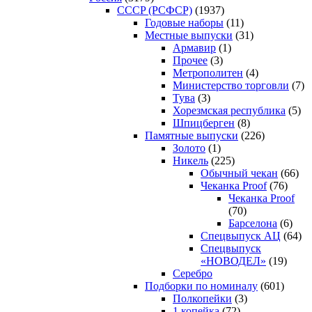
CCCP (РСФСР)
(1937)
Годовые наборы
(11)
Местные выпуски
(31)
Армавир
(1)
Прочее
(3)
Метрополитен
(4)
Министерство торговли
(7)
Тува
(3)
Хорезмская республика
(5)
Шпицберген
(8)
Памятные выпуски
(226)
Золото
(1)
Никель
(225)
Обычный чекан
(66)
Чеканка Proof
(76)
Чеканка Proof
(70)
Барселона
(6)
Спецвыпуск АЦ
(64)
Спецвыпуск
«НОВОДЕЛ»
(19)
Серебро
Подборки по номиналу
(601)
Полкопейки
(3)
1 копейка
(72)