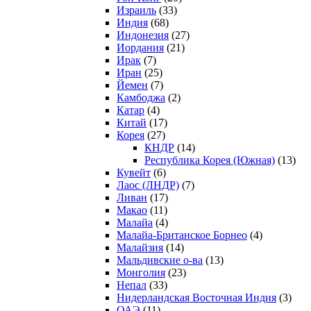
Израиль
(33)
Индия
(68)
Индонезия
(27)
Иордания
(21)
Ирак
(7)
Иран
(25)
Йемен
(7)
Камбоджа
(2)
Катар
(4)
Китай
(17)
Корея
(27)
КНДР
(14)
Республика Корея (Южная)
(13)
Кувейт
(6)
Лаос (ЛНДР)
(7)
Ливан
(17)
Макао
(11)
Малайа
(4)
Малайа-Британское Борнео
(4)
Малайзия
(14)
Мальдивские о-ва
(13)
Монголия
(23)
Непал
(33)
Нидерландская Восточная Индия
(3)
ОАЭ
(11)