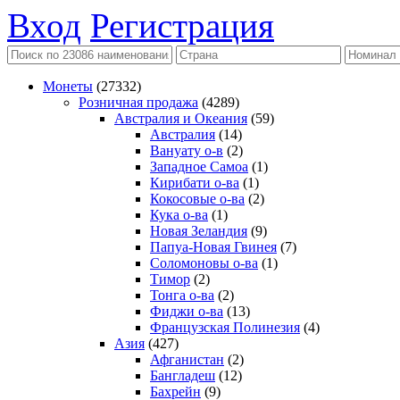
Вход
Регистрация
Монеты
(27332)
Розничная продажа
(4289)
Австралия и Океания
(59)
Австралия
(14)
Вануату о-в
(2)
Западное Самоа
(1)
Кирибати о-ва
(1)
Кокосовые о-ва
(2)
Кука о-ва
(1)
Новая Зеландия
(9)
Папуа-Новая Гвинея
(7)
Соломоновы о-ва
(1)
Тимор
(2)
Тонга о-ва
(2)
Фиджи о-ва
(13)
Французская Полинезия
(4)
Азия
(427)
Афганистан
(2)
Бангладеш
(12)
Бахрейн
(9)