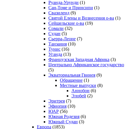
Руанда-Урунди
(1)
Сан-Томе и Принсипи
(1)
Свазиленд
(9)
Святой Елены и Вознесения о-ва
(1)
Сейшельские о-ва
(19)
Сомали
(32)
Судан
(5)
Сьерра-Леоне
(7)
Танзания
(10)
Тунис
(16)
Уганда
(13)
Французская Западная Африка
(3)
Центрально Африканское государство
(5)
Экваториальная Гвинея
(9)
Обращение
(1)
Местные выпуски
(8)
Аннобон
(6)
Элобей
(2)
Эритрея
(7)
Эфиопия
(10)
ЮАР
(56)
Южная Родезия
(6)
Южный Судан
(3)
Европа
(1853)