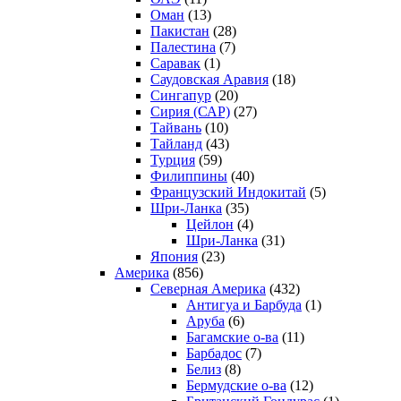
Оман
(13)
Пакистан
(28)
Палестина
(7)
Саравак
(1)
Саудовская Аравия
(18)
Сингапур
(20)
Сирия (САР)
(27)
Тайвань
(10)
Тайланд
(43)
Турция
(59)
Филиппины
(40)
Французский Индокитай
(5)
Шри-Ланка
(35)
Цейлон
(4)
Шри-Ланка
(31)
Япония
(23)
Америка
(856)
Северная Америка
(432)
Антигуа и Барбуда
(1)
Аруба
(6)
Багамские о-ва
(11)
Барбадос
(7)
Белиз
(8)
Бермудские о-ва
(12)