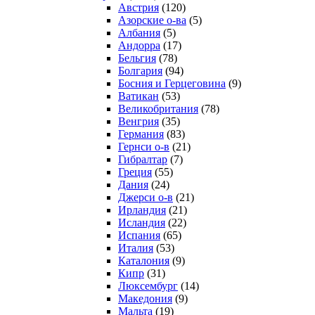
Австрия
(120)
Азорские о-ва
(5)
Албания
(5)
Андорра
(17)
Бельгия
(78)
Болгария
(94)
Босния и Герцеговина
(9)
Ватикан
(53)
Великобритания
(78)
Венгрия
(35)
Германия
(83)
Гернси о-в
(21)
Гибралтар
(7)
Греция
(55)
Дания
(24)
Джерси о-в
(21)
Ирландия
(21)
Исландия
(22)
Испания
(65)
Италия
(53)
Каталония
(9)
Кипр
(31)
Люксембург
(14)
Македония
(9)
Мальта
(19)