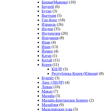
Бирма(Мьянма)
(10)
Бруней
(6)
Бутан
(3)
Вьетнам
(5)
Гон-Конг
(18)
Израиль
(26)
Индия
(35)
Индонезия
(20)
Иордания
(8)
Ирак
(4)
Иран
(13)
Йемен
(4)
Катар
(1)
Китай
(11)
Корея
(11)
КНДР
(3)
Республика Корея (Южная)
(8)
Кувейт
(3)
Лаос (ЛНДР)
(4)
Ливан
(10)
Макао
(7)
Малайа
(3)
Малайа-Британское Борнео
(2)
Малайзия
(9)
Мальдивские о-ва
(3)