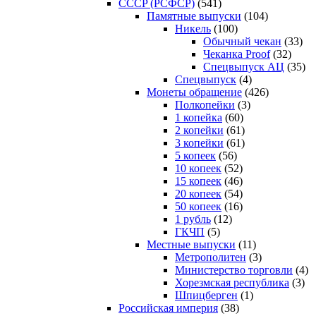
CCCP (РСФСР)
(541)
Памятные выпуски
(104)
Никель
(100)
Обычный чекан
(33)
Чеканка Proof
(32)
Спецвыпуск АЦ
(35)
Спецвыпуск
(4)
Монеты обращение
(426)
Полкопейки
(3)
1 копейка
(60)
2 копейки
(61)
3 копейки
(61)
5 копеек
(56)
10 копеек
(52)
15 копеек
(46)
20 копеек
(54)
50 копеек
(16)
1 рубль
(12)
ГКЧП
(5)
Местные выпуски
(11)
Метрополитен
(3)
Министерство торговли
(4)
Хорезмская республика
(3)
Шпицберген
(1)
Российская империя
(38)