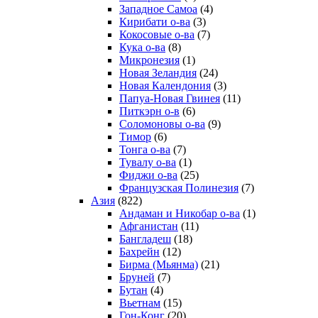
Западное Самоа
(4)
Кирибати о-ва
(3)
Кокосовые о-ва
(7)
Кука о-ва
(8)
Микронезия
(1)
Новая Зеландия
(24)
Новая Календония
(3)
Папуа-Новая Гвинея
(11)
Питкэрн о-в
(6)
Соломоновы о-ва
(9)
Тимор
(6)
Тонга о-ва
(7)
Тувалу о-ва
(1)
Фиджи о-ва
(25)
Французская Полинезия
(7)
Азия
(822)
Андаман и Никобар о-ва
(1)
Афганистан
(11)
Бангладеш
(18)
Бахрейн
(12)
Бирма (Мьянма)
(21)
Бруней
(7)
Бутан
(4)
Вьетнам
(15)
Гон-Конг
(20)