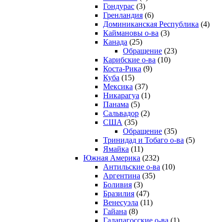
Гондурас
(3)
Гренландия
(6)
Доминиканская Республика
(4)
Каймановы о-ва
(3)
Канада
(25)
Обращение
(23)
Карибские о-ва
(10)
Коста-Рика
(9)
Куба
(15)
Мексика
(37)
Никарагуа
(1)
Панама
(5)
Сальвадор
(2)
США
(35)
Обращение
(35)
Тринидад и Тобаго о-ва
(5)
Ямайка
(11)
Южная Америка
(232)
Антильские о-ва
(10)
Аргентина
(35)
Боливия
(3)
Бразилия
(47)
Венесуэла
(11)
Гайана
(8)
Галапагосские о-ва
(1)