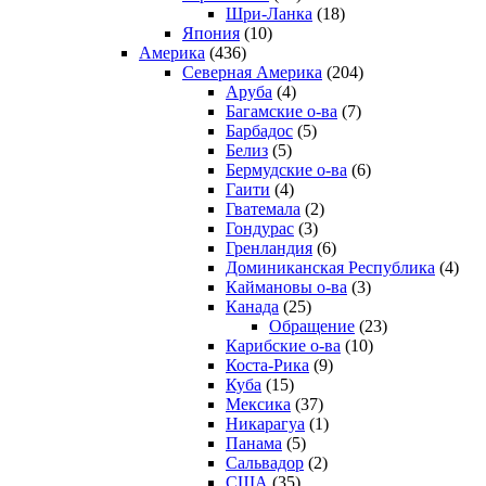
Шри-Ланка
(18)
Япония
(10)
Америка
(436)
Северная Америка
(204)
Аруба
(4)
Багамские о-ва
(7)
Барбадос
(5)
Белиз
(5)
Бермудские о-ва
(6)
Гаити
(4)
Гватемала
(2)
Гондурас
(3)
Гренландия
(6)
Доминиканская Республика
(4)
Каймановы о-ва
(3)
Канада
(25)
Обращение
(23)
Карибские о-ва
(10)
Коста-Рика
(9)
Куба
(15)
Мексика
(37)
Никарагуа
(1)
Панама
(5)
Сальвадор
(2)
США
(35)