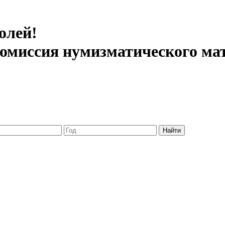
олей!
 комиссия нумизматического ма