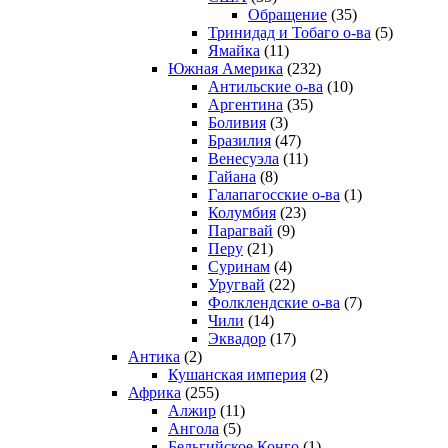
Обращение
(35)
Тринидад и Тобаго о-ва
(5)
Ямайка
(11)
Южная Америка
(232)
Антильские о-ва
(10)
Аргентина
(35)
Боливия
(3)
Бразилия
(47)
Венесуэла
(11)
Гайана
(8)
Галапагосские о-ва
(1)
Колумбия
(23)
Парагвай
(9)
Перу
(21)
Суринам
(4)
Уругвай
(22)
Фолклендские о-ва
(7)
Чили
(14)
Эквадор
(17)
Антика
(2)
Кушанская империя
(2)
Африка
(255)
Алжир
(11)
Ангола
(5)
Бельгийское Конго
(1)