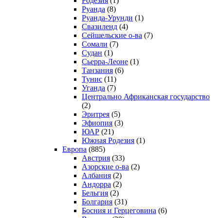
Родезия
(1)
Руанда
(8)
Руанда-Урунди
(1)
Свазиленд
(4)
Сейшельские о-ва
(7)
Сомали
(7)
Судан
(1)
Сьерра-Леоне
(1)
Танзания
(6)
Тунис
(11)
Уганда
(7)
Центрально Африканская государство
(2)
Эритрея
(5)
Эфиопия
(3)
ЮАР
(21)
Южная Родезия
(1)
Европа
(885)
Австрия
(33)
Азорские о-ва
(2)
Албания
(2)
Андорра
(2)
Бельгия
(2)
Болгария
(31)
Босния и Герцеговина
(6)