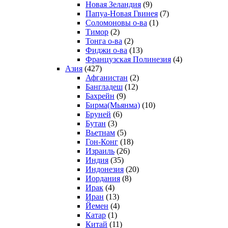
Новая Зеландия
(9)
Папуа-Новая Гвинея
(7)
Соломоновы о-ва
(1)
Тимор
(2)
Тонга о-ва
(2)
Фиджи о-ва
(13)
Французская Полинезия
(4)
Азия
(427)
Афганистан
(2)
Бангладеш
(12)
Бахрейн
(9)
Бирма(Мьянма)
(10)
Бруней
(6)
Бутан
(3)
Вьетнам
(5)
Гон-Конг
(18)
Израиль
(26)
Индия
(35)
Индонезия
(20)
Иордания
(8)
Ирак
(4)
Иран
(13)
Йемен
(4)
Катар
(1)
Китай
(11)