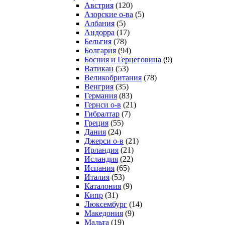
Австрия
(120)
Азорские о-ва
(5)
Албания
(5)
Андорра
(17)
Бельгия
(78)
Болгария
(94)
Босния и Герцеговина
(9)
Ватикан
(53)
Великобритания
(78)
Венгрия
(35)
Германия
(83)
Гернси о-в
(21)
Гибралтар
(7)
Греция
(55)
Дания
(24)
Джерси о-в
(21)
Ирландия
(21)
Исландия
(22)
Испания
(65)
Италия
(53)
Каталония
(9)
Кипр
(31)
Люксембург
(14)
Македония
(9)
Мальта
(19)