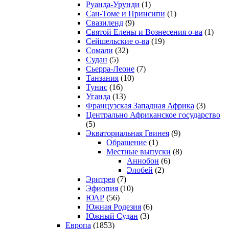
Руанда-Урунди
(1)
Сан-Томе и Принсипи
(1)
Свазиленд
(9)
Святой Елены и Вознесения о-ва
(1)
Сейшельские о-ва
(19)
Сомали
(32)
Судан
(5)
Сьерра-Леоне
(7)
Танзания
(10)
Тунис
(16)
Уганда
(13)
Французская Западная Африка
(3)
Центрально Африканское государство
(5)
Экваториальная Гвинея
(9)
Обращение
(1)
Местные выпуски
(8)
Аннобон
(6)
Элобей
(2)
Эритрея
(7)
Эфиопия
(10)
ЮАР
(56)
Южная Родезия
(6)
Южный Судан
(3)
Европа
(1853)