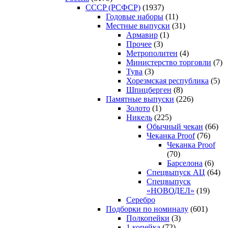
CCCP (РСФСР)
(1937)
Годовые наборы
(11)
Местные выпуски
(31)
Армавир
(1)
Прочее
(3)
Метрополитен
(4)
Министерство торговли
(7)
Тува
(3)
Хорезмская республика
(5)
Шпицберген
(8)
Памятные выпуски
(226)
Золото
(1)
Никель
(225)
Обычный чекан
(66)
Чеканка Proof
(76)
Чеканка Proof
(70)
Барселона
(6)
Спецвыпуск АЦ
(64)
Спецвыпуск
«НОВОДЕЛ»
(19)
Серебро
Подборки по номиналу
(601)
Полкопейки
(3)
1 копейка
(72)