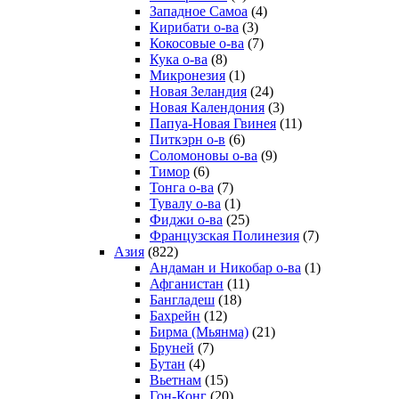
Западное Самоа
(4)
Кирибати о-ва
(3)
Кокосовые о-ва
(7)
Кука о-ва
(8)
Микронезия
(1)
Новая Зеландия
(24)
Новая Календония
(3)
Папуа-Новая Гвинея
(11)
Питкэрн о-в
(6)
Соломоновы о-ва
(9)
Тимор
(6)
Тонга о-ва
(7)
Тувалу о-ва
(1)
Фиджи о-ва
(25)
Французская Полинезия
(7)
Азия
(822)
Андаман и Никобар о-ва
(1)
Афганистан
(11)
Бангладеш
(18)
Бахрейн
(12)
Бирма (Мьянма)
(21)
Бруней
(7)
Бутан
(4)
Вьетнам
(15)
Гон-Конг
(20)