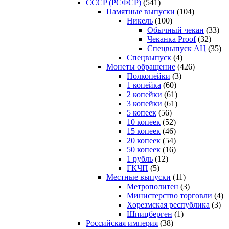
CCCP (РСФСР)
(541)
Памятные выпуски
(104)
Никель
(100)
Обычный чекан
(33)
Чеканка Proof
(32)
Спецвыпуск АЦ
(35)
Спецвыпуск
(4)
Монеты обращение
(426)
Полкопейки
(3)
1 копейка
(60)
2 копейки
(61)
3 копейки
(61)
5 копеек
(56)
10 копеек
(52)
15 копеек
(46)
20 копеек
(54)
50 копеек
(16)
1 рубль
(12)
ГКЧП
(5)
Местные выпуски
(11)
Метрополитен
(3)
Министерство торговли
(4)
Хорезмская республика
(3)
Шпицберген
(1)
Российская империя
(38)