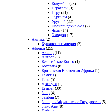
Колумбия
(23)
Парагвай
(9)
Перу
(21)
Суринам
(4)
Уругвай
(22)
Фолклендские о-ва
(7)
Чили
(14)
Эквадор
(17)
Антика
(2)
Кушанская империя
(2)
Африка
(255)
Алжир
(11)
Ангола
(5)
Бельгийское Конго
(1)
Ботсвана
(8)
Британская Восточная Африка
(1)
Гамбия
(1)
Гана
(5)
Джибути
(1)
Египет
(30)
Заир
(4)
Замбия
(7)
Западно Африканское Государство
(5)
Зимбабве
(8)
Кабинда