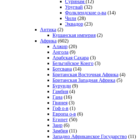
Суринам
(12)
Уругвай
(32)
Фолклендские о-ва
(14)
Чили
(28)
Эквадор
(23)
Антика
(2)
Кушанская империя
(2)
Африка
(602)
Алжир
(20)
Ангола
(9)
Арабская Сахара
(3)
Бельгийское Конго
(3)
Ботсвана
(14)
Британская Восточная Африка
(4)
Британская Западная Африка
(5)
Бурунди
(9)
Гамбия
(4)
Гана
(16)
Гвинея
(3)
Гоф о-в
(1)
Европа о-в
(6)
Египет
(50)
Заир
(6)
Замбия
(11)
Западно Африканское Государство
(11)