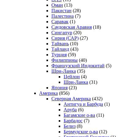
Оман
(13)
Пакистан
(28)
Палестина
(7)
Саравак
(1)
Саудовская Аравия
(18)
Сингапур
(20)
Сирия (САР)
(27)
Тайвань
(10)
Тайланд
(43)
Турция
(59)
Филиппины
(40)
Французский Индокитай
(5)
Шри-Ланка
(35)
Цейлон
(4)
Шри-Ланка
(31)
Япония
(23)
Америка
(856)
Северная Америка
(432)
Антигуа и Барбуда
(1)
Аруба
(6)
Багамские о-ва
(11)
Барбадос
(7)
Белиз
(8)
Бермудские о-ва
(12)