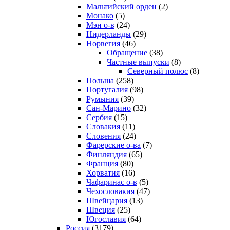
Мальтийский орден
(2)
Монако
(5)
Мэн о-в
(24)
Нидерланды
(29)
Норвегия
(46)
Обращение
(38)
Частные выпуски
(8)
Северный полюс
(8)
Польша
(258)
Португалия
(98)
Румыния
(39)
Сан-Марино
(32)
Сербия
(15)
Словакия
(11)
Словения
(24)
Фарерские о-ва
(7)
Финляндия
(65)
Франция
(80)
Хорватия
(16)
Чафаринас о-в
(5)
Чехословакия
(47)
Швейцария
(13)
Швеция
(25)
Югославия
(64)
Россия
(3179)