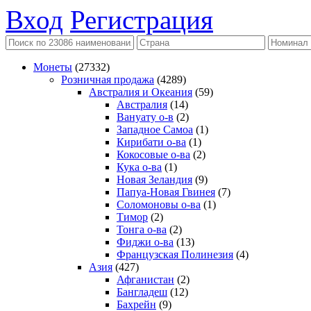
Вход
Регистрация
Монеты
(27332)
Розничная продажа
(4289)
Австралия и Океания
(59)
Австралия
(14)
Вануату о-в
(2)
Западное Самоа
(1)
Кирибати о-ва
(1)
Кокосовые о-ва
(2)
Кука о-ва
(1)
Новая Зеландия
(9)
Папуа-Новая Гвинея
(7)
Соломоновы о-ва
(1)
Тимор
(2)
Тонга о-ва
(2)
Фиджи о-ва
(13)
Французская Полинезия
(4)
Азия
(427)
Афганистан
(2)
Бангладеш
(12)
Бахрейн
(9)