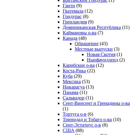
Британский Гондурас
(1)
Гаити
(9)
Гватемала
(12)
Гондурас
(8)
Гренландия
(9)
Доминиканская Республика
(11)
Каймановы о-ва
(7)
Канада
(48)
Обращение
(43)
Местные выпуски
(3)
Новая Скотия
(1)
Ньюфаундленд
(2)
Карибские о-ва
(12)
Коста-Рика
(22)
Куба
(29)
Мексика
(53)
Никарагуа
(13)
Панама
(11)
Сальвадор
(11)
Сент-Винсент и Гренадины о-ва
(1)
Тортуга о-в
(6)
Тринидад и Тобаго о-ва
(10)
Сент-Эстатиус о-в
(8)
США
(88)