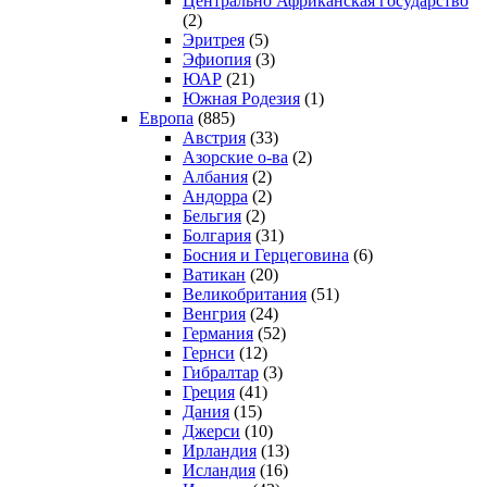
Центрально Африканская государство
(2)
Эритрея
(5)
Эфиопия
(3)
ЮАР
(21)
Южная Родезия
(1)
Европа
(885)
Австрия
(33)
Азорские о-ва
(2)
Албания
(2)
Андорра
(2)
Бельгия
(2)
Болгария
(31)
Босния и Герцеговина
(6)
Ватикан
(20)
Великобритания
(51)
Венгрия
(24)
Германия
(52)
Гернси
(12)
Гибралтар
(3)
Греция
(41)
Дания
(15)
Джерси
(10)
Ирландия
(13)
Исландия
(16)