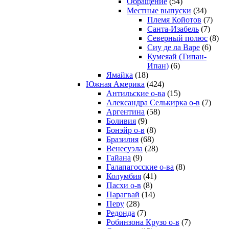
Обращение
(54)
Местные выпуски
(34)
Племя Койотов
(7)
Санта-Изабель
(7)
Северный полюс
(8)
Сиу де ла Варе
(6)
Кумеяай (Типан-
Ипан)
(6)
Ямайка
(18)
Южная Америка
(424)
Антильские о-ва
(15)
Александра Селькирка о-в
(7)
Аргентина
(58)
Боливия
(9)
Бонэйр о-в
(8)
Бразилия
(68)
Венесуэла
(28)
Гайана
(9)
Галапагосские о-ва
(8)
Колумбия
(41)
Пасхи о-в
(8)
Парагвай
(14)
Перу
(28)
Редонда
(7)
Робинзона Крузо о-в
(7)