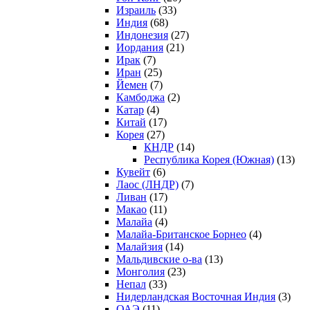
Израиль
(33)
Индия
(68)
Индонезия
(27)
Иордания
(21)
Ирак
(7)
Иран
(25)
Йемен
(7)
Камбоджа
(2)
Катар
(4)
Китай
(17)
Корея
(27)
КНДР
(14)
Республика Корея (Южная)
(13)
Кувейт
(6)
Лаос (ЛНДР)
(7)
Ливан
(17)
Макао
(11)
Малайа
(4)
Малайа-Британское Борнео
(4)
Малайзия
(14)
Мальдивские о-ва
(13)
Монголия
(23)
Непал
(33)
Нидерландская Восточная Индия
(3)
ОАЭ
(11)