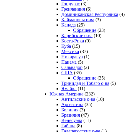
Гондурас
(3)
Гренландия
(6)
Доминиканская Республика
(4)
Каймановы о-ва
(3)
Канада
(25)
Обращение
(23)
Карибские о-ва
(10)
Коста-Рика
(9)
Куба
(15)
Мексика
(37)
Никарагуа
(1)
Панама
(5)
Сальвадор
(2)
США
(35)
Обращение
(35)
Тринидад и Тобаго о-ва
(5)
Ямайка
(11)
Южная Америка
(232)
Антильские о-ва
(10)
Аргентина
(35)
Боливия
(3)
Бразилия
(47)
Венесуэла
(11)
Гайана
(8)
Галапагосские о-ва
(1)