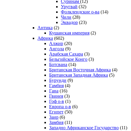
Суринам
(12)
Уругвай
(32)
Фолклендские о-ва
(14)
Чили
(28)
Эквадор
(23)
Антика
(2)
Кушанская империя
(2)
Африка
(602)
Алжир
(20)
Ангола
(9)
Арабская Сахара
(3)
Бельгийское Конго
(3)
Ботсвана
(14)
Британская Восточная Африка
(4)
Британская Западная Африка
(5)
Бурунди
(9)
Гамбия
(4)
Гана
(16)
Гвинея
(3)
Гоф о-в
(1)
Европа о-в
(6)
Египет
(50)
Заир
(6)
Замбия
(11)
Западно Африканское Государство
(11)