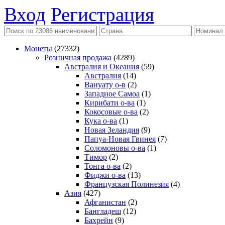
Вход
Регистрация
Монеты
(27332)
Розничная продажа
(4289)
Австралия и Океания
(59)
Австралия
(14)
Вануату о-в
(2)
Западное Самоа
(1)
Кирибати о-ва
(1)
Кокосовые о-ва
(2)
Кука о-ва
(1)
Новая Зеландия
(9)
Папуа-Новая Гвинея
(7)
Соломоновы о-ва
(1)
Тимор
(2)
Тонга о-ва
(2)
Фиджи о-ва
(13)
Французская Полинезия
(4)
Азия
(427)
Афганистан
(2)
Бангладеш
(12)
Бахрейн
(9)