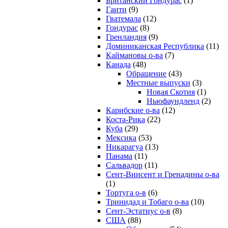
Британский Гондурас
(1)
Гаити
(9)
Гватемала
(12)
Гондурас
(8)
Гренландия
(9)
Доминиканская Республика
(11)
Каймановы о-ва
(7)
Канада
(48)
Обращение
(43)
Местные выпуски
(3)
Новая Скотия
(1)
Ньюфаундленд
(2)
Карибские о-ва
(12)
Коста-Рика
(22)
Куба
(29)
Мексика
(53)
Никарагуа
(13)
Панама
(11)
Сальвадор
(11)
Сент-Винсент и Гренадины о-ва
(1)
Тортуга о-в
(6)
Тринидад и Тобаго о-ва
(10)
Сент-Эстатиус о-в
(8)
США
(88)