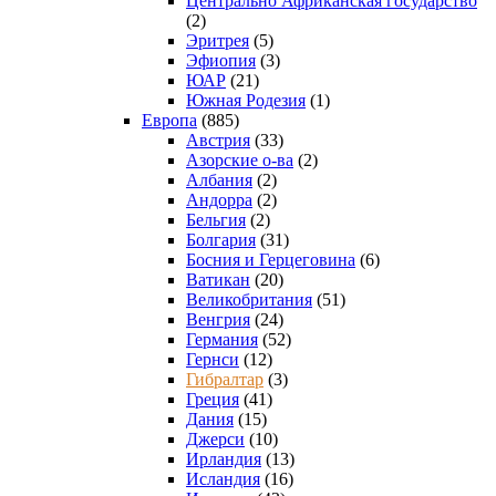
Центрально Африканская государство
(2)
Эритрея
(5)
Эфиопия
(3)
ЮАР
(21)
Южная Родезия
(1)
Европа
(885)
Австрия
(33)
Азорские о-ва
(2)
Албания
(2)
Андорра
(2)
Бельгия
(2)
Болгария
(31)
Босния и Герцеговина
(6)
Ватикан
(20)
Великобритания
(51)
Венгрия
(24)
Германия
(52)
Гернси
(12)
Гибралтар
(3)
Греция
(41)
Дания
(15)
Джерси
(10)
Ирландия
(13)
Исландия
(16)