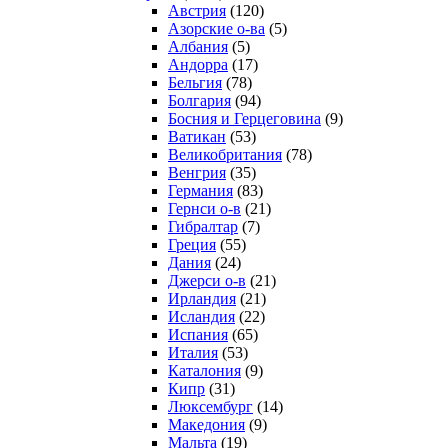
Австрия
(120)
Азорские о-ва
(5)
Албания
(5)
Андорра
(17)
Бельгия
(78)
Болгария
(94)
Босния и Герцеговина
(9)
Ватикан
(53)
Великобритания
(78)
Венгрия
(35)
Германия
(83)
Гернси о-в
(21)
Гибралтар
(7)
Греция
(55)
Дания
(24)
Джерси о-в
(21)
Ирландия
(21)
Исландия
(22)
Испания
(65)
Италия
(53)
Каталония
(9)
Кипр
(31)
Люксембург
(14)
Македония
(9)
Мальта
(19)