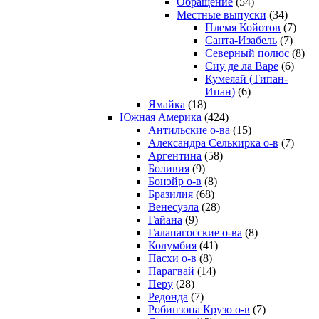
Обращение
(54)
Местные выпуски
(34)
Племя Койотов
(7)
Санта-Изабель
(7)
Северный полюс
(8)
Сиу де ла Варе
(6)
Кумеяай (Типан-
Ипан)
(6)
Ямайка
(18)
Южная Америка
(424)
Антильские о-ва
(15)
Александра Селькирка о-в
(7)
Аргентина
(58)
Боливия
(9)
Бонэйр о-в
(8)
Бразилия
(68)
Венесуэла
(28)
Гайана
(9)
Галапагосские о-ва
(8)
Колумбия
(41)
Пасхи о-в
(8)
Парагвай
(14)
Перу
(28)
Редонда
(7)
Робинзона Крузо о-в
(7)