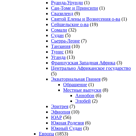
Руанда-Урунди
(1)
Сан-Томе и Принсипи
(1)
Свазиленд
(9)
Святой Елены и Вознесения о-ва
(1)
Сейшельские о-ва
(19)
Сомали
(32)
Судан
(5)
Сьерра-Леоне
(7)
Танзания
(10)
Тунис
(16)
Уганда
(13)
Французская Западная Африка
(3)
Центрально Африканское государство
(5)
Экваториальная Гвинея
(9)
Обращение
(1)
Местные выпуски
(8)
Аннобон
(6)
Элобей
(2)
Эритрея
(7)
Эфиопия
(10)
ЮАР
(56)
Южная Родезия
(6)
Южный Судан
(3)
Европа
(1853)