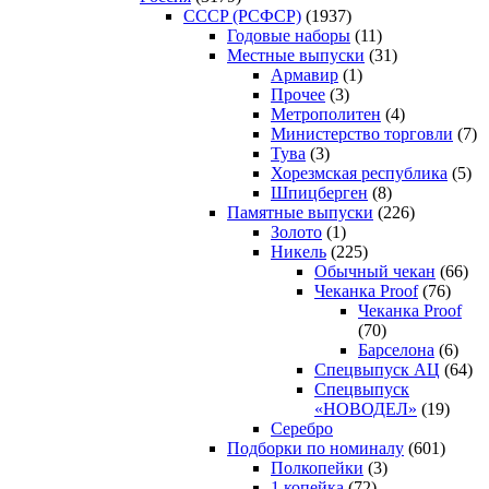
CCCP (РСФСР)
(1937)
Годовые наборы
(11)
Местные выпуски
(31)
Армавир
(1)
Прочее
(3)
Метрополитен
(4)
Министерство торговли
(7)
Тува
(3)
Хорезмская республика
(5)
Шпицберген
(8)
Памятные выпуски
(226)
Золото
(1)
Никель
(225)
Обычный чекан
(66)
Чеканка Proof
(76)
Чеканка Proof
(70)
Барселона
(6)
Спецвыпуск АЦ
(64)
Спецвыпуск
«НОВОДЕЛ»
(19)
Серебро
Подборки по номиналу
(601)
Полкопейки
(3)
1 копейка
(72)