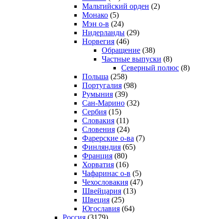
Мальтийский орден
(2)
Монако
(5)
Мэн о-в
(24)
Нидерланды
(29)
Норвегия
(46)
Обращение
(38)
Частные выпуски
(8)
Северный полюс
(8)
Польша
(258)
Португалия
(98)
Румыния
(39)
Сан-Марино
(32)
Сербия
(15)
Словакия
(11)
Словения
(24)
Фарерские о-ва
(7)
Финляндия
(65)
Франция
(80)
Хорватия
(16)
Чафаринас о-в
(5)
Чехословакия
(47)
Швейцария
(13)
Швеция
(25)
Югославия
(64)
Россия
(3179)