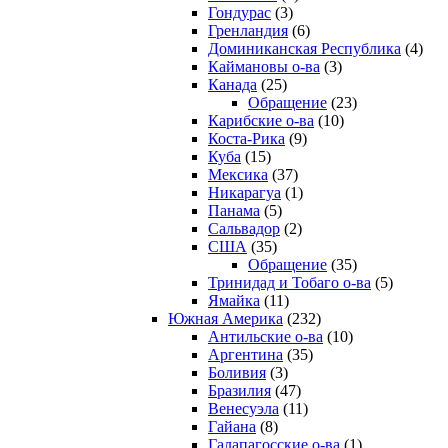
Гондурас
(3)
Гренландия
(6)
Доминиканская Республика
(4)
Каймановы о-ва
(3)
Канада
(25)
Обращение
(23)
Карибские о-ва
(10)
Коста-Рика
(9)
Куба
(15)
Мексика
(37)
Никарагуа
(1)
Панама
(5)
Сальвадор
(2)
США
(35)
Обращение
(35)
Тринидад и Тобаго о-ва
(5)
Ямайка
(11)
Южная Америка
(232)
Антильские о-ва
(10)
Аргентина
(35)
Боливия
(3)
Бразилия
(47)
Венесуэла
(11)
Гайана
(8)
Галапагосские о-ва
(1)