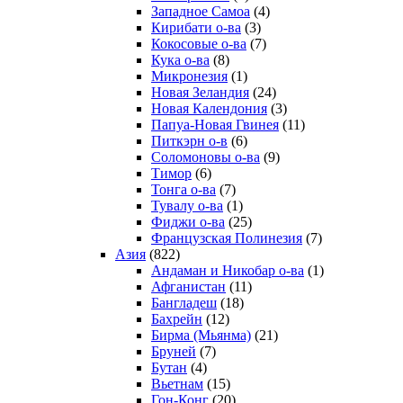
Западное Самоа
(4)
Кирибати о-ва
(3)
Кокосовые о-ва
(7)
Кука о-ва
(8)
Микронезия
(1)
Новая Зеландия
(24)
Новая Календония
(3)
Папуа-Новая Гвинея
(11)
Питкэрн о-в
(6)
Соломоновы о-ва
(9)
Тимор
(6)
Тонга о-ва
(7)
Тувалу о-ва
(1)
Фиджи о-ва
(25)
Французская Полинезия
(7)
Азия
(822)
Андаман и Никобар о-ва
(1)
Афганистан
(11)
Бангладеш
(18)
Бахрейн
(12)
Бирма (Мьянма)
(21)
Бруней
(7)
Бутан
(4)
Вьетнам
(15)
Гон-Конг
(20)