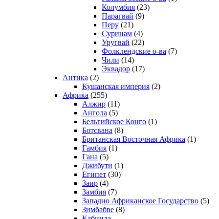
Колумбия
(23)
Парагвай
(9)
Перу
(21)
Суринам
(4)
Уругвай
(22)
Фолклендские о-ва
(7)
Чили
(14)
Эквадор
(17)
Антика
(2)
Кушанская империя
(2)
Африка
(255)
Алжир
(11)
Ангола
(5)
Бельгийское Конго
(1)
Ботсвана
(8)
Британская Восточная Африка
(1)
Гамбия
(1)
Гана
(5)
Джибути
(1)
Египет
(30)
Заир
(4)
Замбия
(7)
Западно Африканское Государство
(5)
Зимбабве
(8)
Кабинда