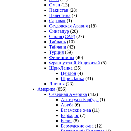
Оман
(13)
Пакистан
(28)
Палестина
(7)
Саравак
(1)
Саудовская Аравия
(18)
Сингапур
(20)
Сирия (САР)
(27)
Тайвань
(10)
Тайланд
(43)
Турция
(59)
Филиппины
(40)
Французский Индокитай
(5)
Шри-Ланка
(35)
Цейлон
(4)
Шри-Ланка
(31)
Япония
(23)
Америка
(856)
Северная Америка
(432)
Антигуа и Барбуда
(1)
Аруба
(6)
Багамские о-ва
(11)
Барбадос
(7)
Белиз
(8)
Бермудские о-ва
(12)