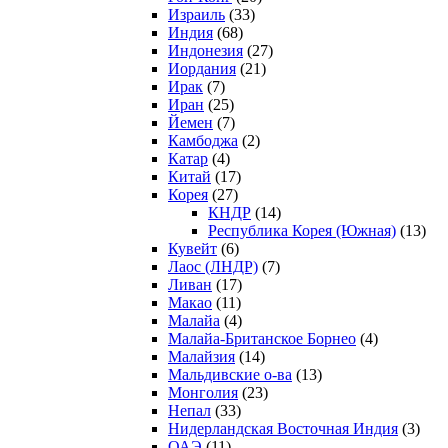
Израиль
(33)
Индия
(68)
Индонезия
(27)
Иордания
(21)
Ирак
(7)
Иран
(25)
Йемен
(7)
Камбоджа
(2)
Катар
(4)
Китай
(17)
Корея
(27)
КНДР
(14)
Республика Корея (Южная)
(13)
Кувейт
(6)
Лаос (ЛНДР)
(7)
Ливан
(17)
Макао
(11)
Малайа
(4)
Малайа-Британское Борнео
(4)
Малайзия
(14)
Мальдивские о-ва
(13)
Монголия
(23)
Непал
(33)
Нидерландская Восточная Индия
(3)
ОАЭ
(11)