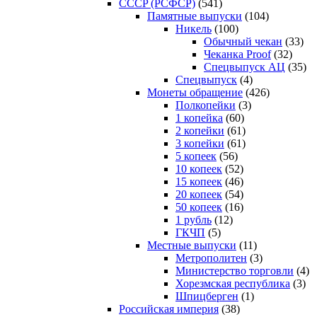
CCCP (РСФСР)
(541)
Памятные выпуски
(104)
Никель
(100)
Обычный чекан
(33)
Чеканка Proof
(32)
Спецвыпуск АЦ
(35)
Спецвыпуск
(4)
Монеты обращение
(426)
Полкопейки
(3)
1 копейка
(60)
2 копейки
(61)
3 копейки
(61)
5 копеек
(56)
10 копеек
(52)
15 копеек
(46)
20 копеек
(54)
50 копеек
(16)
1 рубль
(12)
ГКЧП
(5)
Местные выпуски
(11)
Метрополитен
(3)
Министерство торговли
(4)
Хорезмская республика
(3)
Шпицберген
(1)
Российская империя
(38)