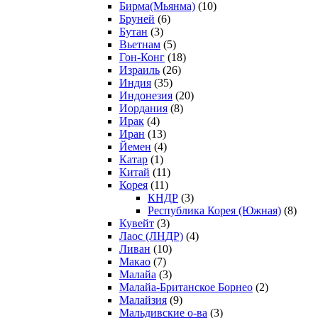
Бирма(Мьянма)
(10)
Бруней
(6)
Бутан
(3)
Вьетнам
(5)
Гон-Конг
(18)
Израиль
(26)
Индия
(35)
Индонезия
(20)
Иордания
(8)
Ирак
(4)
Иран
(13)
Йемен
(4)
Катар
(1)
Китай
(11)
Корея
(11)
КНДР
(3)
Республика Корея (Южная)
(8)
Кувейт
(3)
Лаос (ЛНДР)
(4)
Ливан
(10)
Макао
(7)
Малайа
(3)
Малайа-Британское Борнео
(2)
Малайзия
(9)
Мальдивские о-ва
(3)