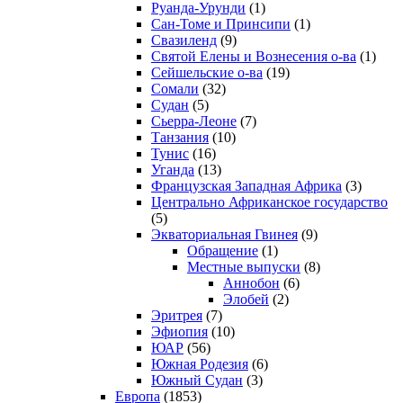
Руанда-Урунди
(1)
Сан-Томе и Принсипи
(1)
Свазиленд
(9)
Святой Елены и Вознесения о-ва
(1)
Сейшельские о-ва
(19)
Сомали
(32)
Судан
(5)
Сьерра-Леоне
(7)
Танзания
(10)
Тунис
(16)
Уганда
(13)
Французская Западная Африка
(3)
Центрально Африканское государство
(5)
Экваториальная Гвинея
(9)
Обращение
(1)
Местные выпуски
(8)
Аннобон
(6)
Элобей
(2)
Эритрея
(7)
Эфиопия
(10)
ЮАР
(56)
Южная Родезия
(6)
Южный Судан
(3)
Европа
(1853)