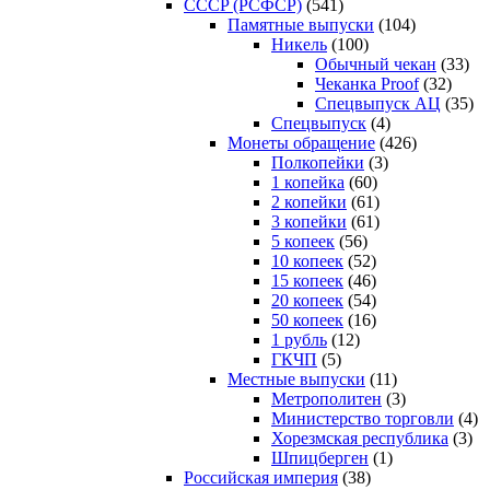
CCCP (РСФСР)
(541)
Памятные выпуски
(104)
Никель
(100)
Обычный чекан
(33)
Чеканка Proof
(32)
Спецвыпуск АЦ
(35)
Спецвыпуск
(4)
Монеты обращение
(426)
Полкопейки
(3)
1 копейка
(60)
2 копейки
(61)
3 копейки
(61)
5 копеек
(56)
10 копеек
(52)
15 копеек
(46)
20 копеек
(54)
50 копеек
(16)
1 рубль
(12)
ГКЧП
(5)
Местные выпуски
(11)
Метрополитен
(3)
Министерство торговли
(4)
Хорезмская республика
(3)
Шпицберген
(1)
Российская империя
(38)