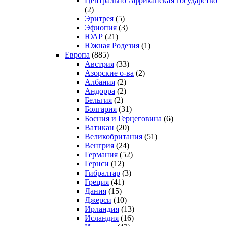
Центрально Африканская государство
(2)
Эритрея
(5)
Эфиопия
(3)
ЮАР
(21)
Южная Родезия
(1)
Европа
(885)
Австрия
(33)
Азорские о-ва
(2)
Албания
(2)
Андорра
(2)
Бельгия
(2)
Болгария
(31)
Босния и Герцеговина
(6)
Ватикан
(20)
Великобритания
(51)
Венгрия
(24)
Германия
(52)
Гернси
(12)
Гибралтар
(3)
Греция
(41)
Дания
(15)
Джерси
(10)
Ирландия
(13)
Исландия
(16)