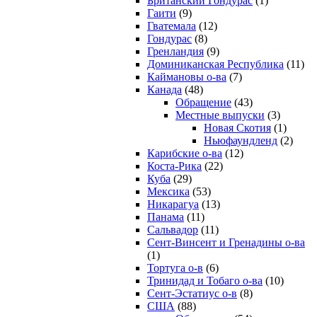
Британский Гондурас
(1)
Гаити
(9)
Гватемала
(12)
Гондурас
(8)
Гренландия
(9)
Доминиканская Республика
(11)
Каймановы о-ва
(7)
Канада
(48)
Обращение
(43)
Местные выпуски
(3)
Новая Скотия
(1)
Ньюфаундленд
(2)
Карибские о-ва
(12)
Коста-Рика
(22)
Куба
(29)
Мексика
(53)
Никарагуа
(13)
Панама
(11)
Сальвадор
(11)
Сент-Винсент и Гренадины о-ва
(1)
Тортуга о-в
(6)
Тринидад и Тобаго о-ва
(10)
Сент-Эстатиус о-в
(8)
США
(88)