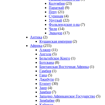
Колумбия
(23)
Парагвай
(9)
Перу
(21)
Суринам
(4)
Уругвай
(22)
Фолклендские о-ва
(7)
Чили
(14)
Эквадор
(17)
Антика
(2)
Кушанская империя
(2)
Африка
(255)
Алжир
(11)
Ангола
(5)
Бельгийское Конго
(1)
Ботсвана
(8)
Британская Восточная Африка
(1)
Гамбия
(1)
Гана
(5)
Джибути
(1)
Египет
(30)
Заир
(4)
Замбия
(7)
Западно Африканское Государство
(5)
Зимбабве
(8)
Кабинда