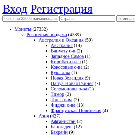
Вход
Регистрация
Монеты
(27332)
Розничная продажа
(4289)
Австралия и Океания
(59)
Австралия
(14)
Вануату о-в
(2)
Западное Самоа
(1)
Кирибати о-ва
(1)
Кокосовые о-ва
(2)
Кука о-ва
(1)
Новая Зеландия
(9)
Папуа-Новая Гвинея
(7)
Соломоновы о-ва
(1)
Тимор
(2)
Тонга о-ва
(2)
Фиджи о-ва
(13)
Французская Полинезия
(4)
Азия
(427)
Афганистан
(2)
Бангладеш
(12)
Бахрейн
(9)