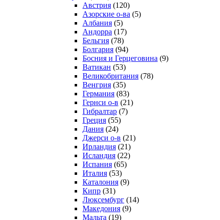
Австрия
(120)
Азорские о-ва
(5)
Албания
(5)
Андорра
(17)
Бельгия
(78)
Болгария
(94)
Босния и Герцеговина
(9)
Ватикан
(53)
Великобритания
(78)
Венгрия
(35)
Германия
(83)
Гернси о-в
(21)
Гибралтар
(7)
Греция
(55)
Дания
(24)
Джерси о-в
(21)
Ирландия
(21)
Исландия
(22)
Испания
(65)
Италия
(53)
Каталония
(9)
Кипр
(31)
Люксембург
(14)
Македония
(9)
Мальта
(19)