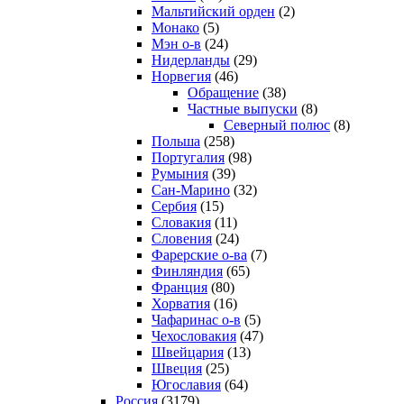
Мальтийский орден
(2)
Монако
(5)
Мэн о-в
(24)
Нидерланды
(29)
Норвегия
(46)
Обращение
(38)
Частные выпуски
(8)
Северный полюс
(8)
Польша
(258)
Португалия
(98)
Румыния
(39)
Сан-Марино
(32)
Сербия
(15)
Словакия
(11)
Словения
(24)
Фарерские о-ва
(7)
Финляндия
(65)
Франция
(80)
Хорватия
(16)
Чафаринас о-в
(5)
Чехословакия
(47)
Швейцария
(13)
Швеция
(25)
Югославия
(64)
Россия
(3179)