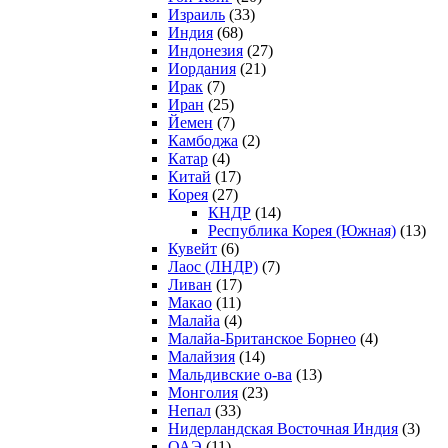
Израиль
(33)
Индия
(68)
Индонезия
(27)
Иордания
(21)
Ирак
(7)
Иран
(25)
Йемен
(7)
Камбоджа
(2)
Катар
(4)
Китай
(17)
Корея
(27)
КНДР
(14)
Республика Корея (Южная)
(13)
Кувейт
(6)
Лаос (ЛНДР)
(7)
Ливан
(17)
Макао
(11)
Малайа
(4)
Малайа-Британское Борнео
(4)
Малайзия
(14)
Мальдивские о-ва
(13)
Монголия
(23)
Непал
(33)
Нидерландская Восточная Индия
(3)
ОАЭ
(11)