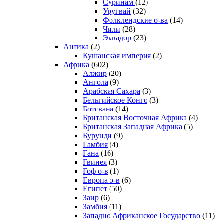
Суринам
(12)
Уругвай
(32)
Фолклендские о-ва
(14)
Чили
(28)
Эквадор
(23)
Антика
(2)
Кушанская империя
(2)
Африка
(602)
Алжир
(20)
Ангола
(9)
Арабская Сахара
(3)
Бельгийское Конго
(3)
Ботсвана
(14)
Британская Восточная Африка
(4)
Британская Западная Африка
(5)
Бурунди
(9)
Гамбия
(4)
Гана
(16)
Гвинея
(3)
Гоф о-в
(1)
Европа о-в
(6)
Египет
(50)
Заир
(6)
Замбия
(11)
Западно Африканское Государство
(11)