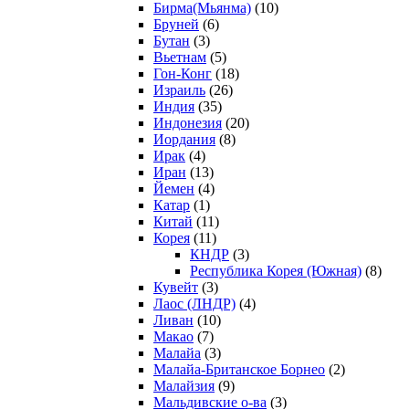
Бирма(Мьянма)
(10)
Бруней
(6)
Бутан
(3)
Вьетнам
(5)
Гон-Конг
(18)
Израиль
(26)
Индия
(35)
Индонезия
(20)
Иордания
(8)
Ирак
(4)
Иран
(13)
Йемен
(4)
Катар
(1)
Китай
(11)
Корея
(11)
КНДР
(3)
Республика Корея (Южная)
(8)
Кувейт
(3)
Лаос (ЛНДР)
(4)
Ливан
(10)
Макао
(7)
Малайа
(3)
Малайа-Британское Борнео
(2)
Малайзия
(9)
Мальдивские о-ва
(3)