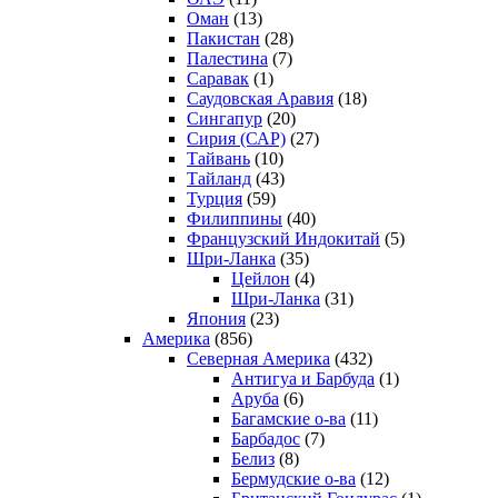
Оман
(13)
Пакистан
(28)
Палестина
(7)
Саравак
(1)
Саудовская Аравия
(18)
Сингапур
(20)
Сирия (САР)
(27)
Тайвань
(10)
Тайланд
(43)
Турция
(59)
Филиппины
(40)
Французский Индокитай
(5)
Шри-Ланка
(35)
Цейлон
(4)
Шри-Ланка
(31)
Япония
(23)
Америка
(856)
Северная Америка
(432)
Антигуа и Барбуда
(1)
Аруба
(6)
Багамские о-ва
(11)
Барбадос
(7)
Белиз
(8)
Бермудские о-ва
(12)