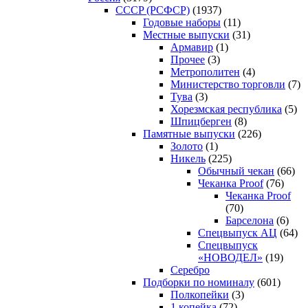
CCCP (РСФСР)
(1937)
Годовые наборы
(11)
Местные выпуски
(31)
Армавир
(1)
Прочее
(3)
Метрополитен
(4)
Министерство торговли
(7)
Тува
(3)
Хорезмская республика
(5)
Шпицберген
(8)
Памятные выпуски
(226)
Золото
(1)
Никель
(225)
Обычный чекан
(66)
Чеканка Proof
(76)
Чеканка Proof
(70)
Барселона
(6)
Спецвыпуск АЦ
(64)
Спецвыпуск
«НОВОДЕЛ»
(19)
Серебро
Подборки по номиналу
(601)
Полкопейки
(3)
1 копейка
(72)