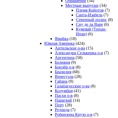
Обращение
(54)
Местные выпуски
(34)
Племя Койотов
(7)
Санта-Изабель
(7)
Северный полюс
(8)
Сиу де ла Варе
(6)
Кумеяай (Типан-
Ипан)
(6)
Ямайка
(18)
Южная Америка
(424)
Антильские о-ва
(15)
Александра Селькирка о-в
(7)
Аргентина
(58)
Боливия
(9)
Бонэйр о-в
(8)
Бразилия
(68)
Венесуэла
(28)
Гайана
(9)
Галапагосские о-ва
(8)
Колумбия
(41)
Пасхи о-в
(8)
Парагвай
(14)
Перу
(28)
Редонда
(7)
Робинзона Крузо о-в
(7)