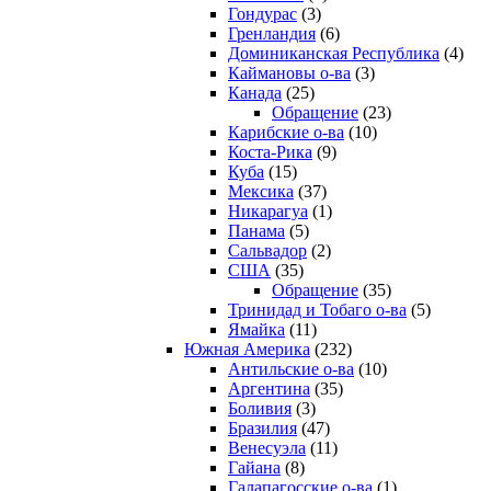
Гондурас
(3)
Гренландия
(6)
Доминиканская Республика
(4)
Каймановы о-ва
(3)
Канада
(25)
Обращение
(23)
Карибские о-ва
(10)
Коста-Рика
(9)
Куба
(15)
Мексика
(37)
Никарагуа
(1)
Панама
(5)
Сальвадор
(2)
США
(35)
Обращение
(35)
Тринидад и Тобаго о-ва
(5)
Ямайка
(11)
Южная Америка
(232)
Антильские о-ва
(10)
Аргентина
(35)
Боливия
(3)
Бразилия
(47)
Венесуэла
(11)
Гайана
(8)
Галапагосские о-ва
(1)