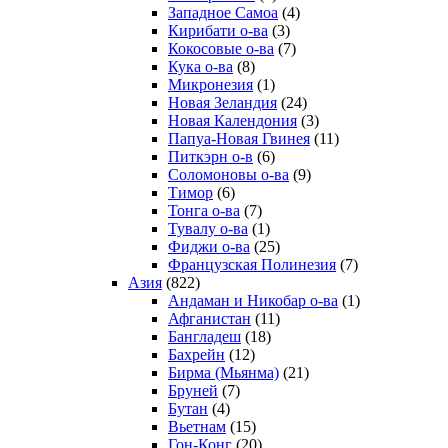
Западное Самоа
(4)
Кирибати о-ва
(3)
Кокосовые о-ва
(7)
Кука о-ва
(8)
Микронезия
(1)
Новая Зеландия
(24)
Новая Календония
(3)
Папуа-Новая Гвинея
(11)
Питкэрн о-в
(6)
Соломоновы о-ва
(9)
Тимор
(6)
Тонга о-ва
(7)
Тувалу о-ва
(1)
Фиджи о-ва
(25)
Французская Полинезия
(7)
Азия
(822)
Андаман и Никобар о-ва
(1)
Афганистан
(11)
Бангладеш
(18)
Бахрейн
(12)
Бирма (Мьянма)
(21)
Бруней
(7)
Бутан
(4)
Вьетнам
(15)
Гон-Конг
(20)