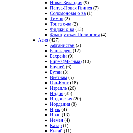
Новая Зеландия
(9)
Папуа-Новая Гвинея
(7)
Соломоновы о-ва
(1)
Тимор
(2)
Тонга о-ва
(2)
Фиджи о-ва
(13)
Французская Полинезия
(4)
Азия
(427)
Афганистан
(2)
Бангладеш
(12)
Бахрейн
(9)
Бирма(Мьянма)
(10)
Бруней
(6)
Бутан
(3)
Вьетнам
(5)
Гон-Конг
(18)
Израиль
(26)
Индия
(35)
Индонезия
(20)
Иордания
(8)
Ирак
(4)
Иран
(13)
Йемен
(4)
Катар
(1)
Китай
(11)