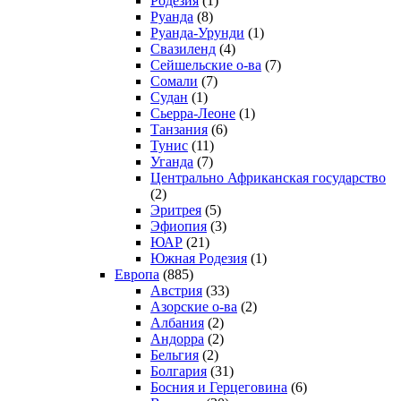
Родезия
(1)
Руанда
(8)
Руанда-Урунди
(1)
Свазиленд
(4)
Сейшельские о-ва
(7)
Сомали
(7)
Судан
(1)
Сьерра-Леоне
(1)
Танзания
(6)
Тунис
(11)
Уганда
(7)
Центрально Африканская государство
(2)
Эритрея
(5)
Эфиопия
(3)
ЮАР
(21)
Южная Родезия
(1)
Европа
(885)
Австрия
(33)
Азорские о-ва
(2)
Албания
(2)
Андорра
(2)
Бельгия
(2)
Болгария
(31)
Босния и Герцеговина
(6)