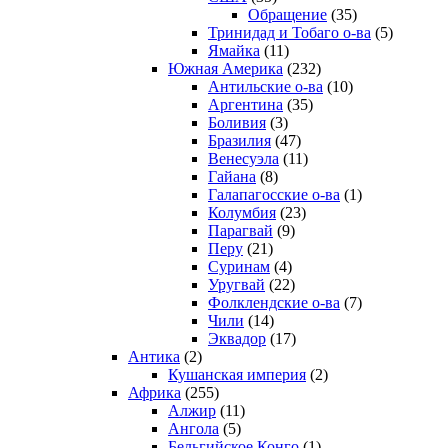
Обращение
(35)
Тринидад и Тобаго о-ва
(5)
Ямайка
(11)
Южная Америка
(232)
Антильские о-ва
(10)
Аргентина
(35)
Боливия
(3)
Бразилия
(47)
Венесуэла
(11)
Гайана
(8)
Галапагосские о-ва
(1)
Колумбия
(23)
Парагвай
(9)
Перу
(21)
Суринам
(4)
Уругвай
(22)
Фолклендские о-ва
(7)
Чили
(14)
Эквадор
(17)
Антика
(2)
Кушанская империя
(2)
Африка
(255)
Алжир
(11)
Ангола
(5)
Бельгийское Конго
(1)