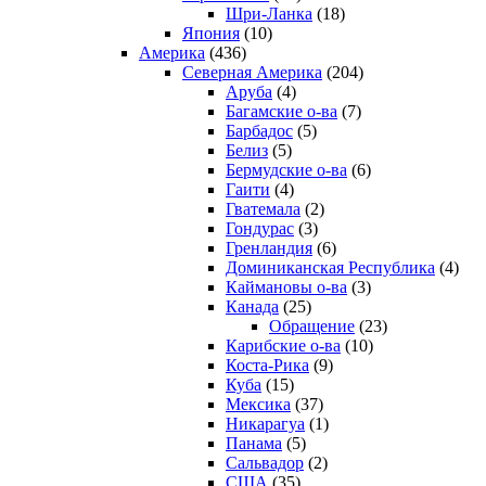
Шри-Ланка
(18)
Япония
(10)
Америка
(436)
Северная Америка
(204)
Аруба
(4)
Багамские о-ва
(7)
Барбадос
(5)
Белиз
(5)
Бермудские о-ва
(6)
Гаити
(4)
Гватемала
(2)
Гондурас
(3)
Гренландия
(6)
Доминиканская Республика
(4)
Каймановы о-ва
(3)
Канада
(25)
Обращение
(23)
Карибские о-ва
(10)
Коста-Рика
(9)
Куба
(15)
Мексика
(37)
Никарагуа
(1)
Панама
(5)
Сальвадор
(2)
США
(35)