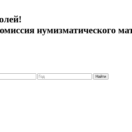
олей!
 комиссия нумизматического ма