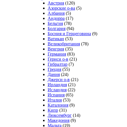
Австрия
(120)
Азорские о-ва
(5)
Албания
(5)
Андорра
(17)
Бельгия
(78)
Болгария
(94)
Босния и Герцеговина
(9)
Ватикан
(53)
Великобритания
(78)
Венгрия
(35)
Германия
(83)
Гернси о-в
(21)
Гибралтар
(7)
Греция
(55)
Дания
(24)
Джерси о-в
(21)
Ирландия
(21)
Исландия
(22)
Испания
(65)
Италия
(53)
Каталония
(9)
Кипр
(31)
Люксембург
(14)
Македония
(9)
Мальта
(19)