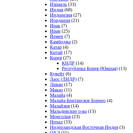
Израиль
(33)
Индия
(68)
Индонезия
(27)
Иордания
(21)
Ирак
(7)
Иран
(25)
Йемен
(7)
Камбоджа
(2)
Катар
(4)
Китай
(17)
Корея
(27)
КНДР
(14)
Республика Корея (Южная)
(13)
Кувейт
(6)
Лаос (ЛНДР)
(7)
Ливан
(17)
Макао
(11)
Малайа
(4)
Малайа-Британское Борнео
(4)
Малайзия
(14)
Мальдивские о-ва
(13)
Монголия
(23)
Непал
(33)
Нидерландская Восточная Индия
(3)
ОАЭ
(11)