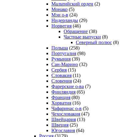
Мальтийский орден
(2)
Монако
(5)
Мэн о-в
(24)
Нидерланды
(29)
Норвегия
(46)
Обращение
(38)
Частные выпуски
(8)
Северный полюс
(8)
Польша
(258)
Португалия
(98)
Румыния
(39)
Сан-Марино
(32)
Сербия
(15)
Словакия
(11)
Словения
(24)
Фарерские о-ва
(7)
Финляндия
(65)
Франция
(80)
Хорватия
(16)
Чафаринас о-в
(5)
Чехословакия
(47)
Швейцария
(13)
Швеция
(25)
Югославия
(64)
Россия
(3179)