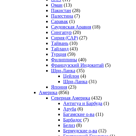
Оман
(13)
Пакистан
(28)
Палестина
(7)
Саравак
(1)
Саудовская Аравия
(18)
Сингапур
(20)
Сирия (САР)
(27)
Тайвань
(10)
Тайланд
(43)
Турция
(59)
Филиппины
(40)
Французский Индокитай
(5)
Шри-Ланка
(35)
Цейлон
(4)
Шри-Ланка
(31)
Япония
(23)
Америка
(856)
Северная Америка
(432)
Антигуа и Барбуда
(1)
Аруба
(6)
Багамские о-ва
(11)
Барбадос
(7)
Белиз
(8)
Бермудские о-ва
(12)