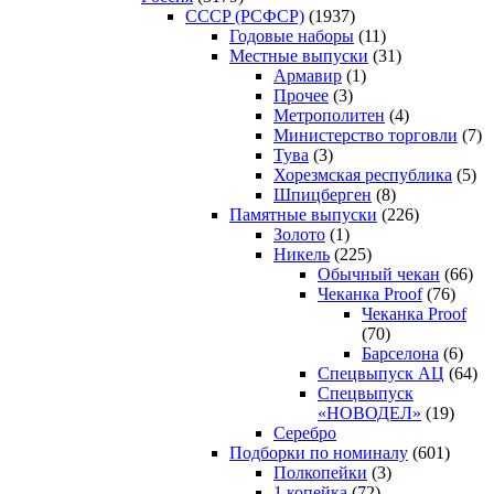
CCCP (РСФСР)
(1937)
Годовые наборы
(11)
Местные выпуски
(31)
Армавир
(1)
Прочее
(3)
Метрополитен
(4)
Министерство торговли
(7)
Тува
(3)
Хорезмская республика
(5)
Шпицберген
(8)
Памятные выпуски
(226)
Золото
(1)
Никель
(225)
Обычный чекан
(66)
Чеканка Proof
(76)
Чеканка Proof
(70)
Барселона
(6)
Спецвыпуск АЦ
(64)
Спецвыпуск
«НОВОДЕЛ»
(19)
Серебро
Подборки по номиналу
(601)
Полкопейки
(3)
1 копейка
(72)