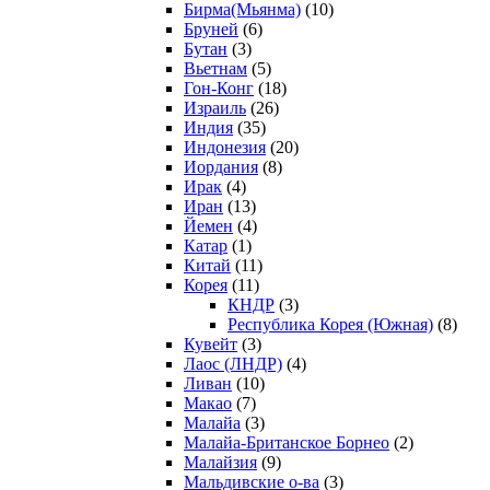
Бирма(Мьянма)
(10)
Бруней
(6)
Бутан
(3)
Вьетнам
(5)
Гон-Конг
(18)
Израиль
(26)
Индия
(35)
Индонезия
(20)
Иордания
(8)
Ирак
(4)
Иран
(13)
Йемен
(4)
Катар
(1)
Китай
(11)
Корея
(11)
КНДР
(3)
Республика Корея (Южная)
(8)
Кувейт
(3)
Лаос (ЛНДР)
(4)
Ливан
(10)
Макао
(7)
Малайа
(3)
Малайа-Британское Борнео
(2)
Малайзия
(9)
Мальдивские о-ва
(3)