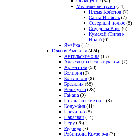
Обращение
(54)
Местные выпуски
(34)
Племя Койотов
(7)
Санта-Изабель
(7)
Северный полюс
(8)
Сиу де ла Варе
(6)
Кумеяай (Типан-
Ипан)
(6)
Ямайка
(18)
Южная Америка
(424)
Антильские о-ва
(15)
Александра Селькирка о-в
(7)
Аргентина
(58)
Боливия
(9)
Бонэйр о-в
(8)
Бразилия
(68)
Венесуэла
(28)
Гайана
(9)
Галапагосские о-ва
(8)
Колумбия
(41)
Пасхи о-в
(8)
Парагвай
(14)
Перу
(28)
Редонда
(7)
Робинзона Крузо о-в
(7)