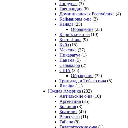
Гондурас
(3)
Гренландия
(6)
Доминиканская Республика
(4)
Каймановы о-ва
(3)
Канада
(25)
Обращение
(23)
Карибские о-ва
(10)
Коста-Рика
(9)
Куба
(15)
Мексика
(37)
Никарагуа
(1)
Панама
(5)
Сальвадор
(2)
США
(35)
Обращение
(35)
Тринидад и Тобаго о-ва
(5)
Ямайка
(11)
Южная Америка
(232)
Антильские о-ва
(10)
Аргентина
(35)
Боливия
(3)
Бразилия
(47)
Венесуэла
(11)
Гайана
(8)
Галапагосские о-ва
(1)