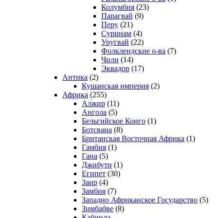
Колумбия
(23)
Парагвай
(9)
Перу
(21)
Суринам
(4)
Уругвай
(22)
Фолклендские о-ва
(7)
Чили
(14)
Эквадор
(17)
Антика
(2)
Кушанская империя
(2)
Африка
(255)
Алжир
(11)
Ангола
(5)
Бельгийское Конго
(1)
Ботсвана
(8)
Британская Восточная Африка
(1)
Гамбия
(1)
Гана
(5)
Джибути
(1)
Египет
(30)
Заир
(4)
Замбия
(7)
Западно Африканское Государство
(5)
Зимбабве
(8)
Кабинда