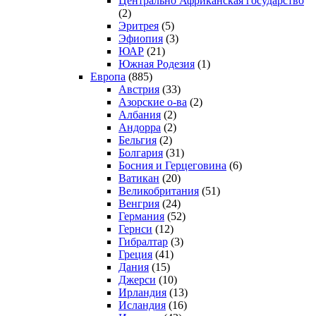
Центрально Африканская государство
(2)
Эритрея
(5)
Эфиопия
(3)
ЮАР
(21)
Южная Родезия
(1)
Европа
(885)
Австрия
(33)
Азорские о-ва
(2)
Албания
(2)
Андорра
(2)
Бельгия
(2)
Болгария
(31)
Босния и Герцеговина
(6)
Ватикан
(20)
Великобритания
(51)
Венгрия
(24)
Германия
(52)
Гернси
(12)
Гибралтар
(3)
Греция
(41)
Дания
(15)
Джерси
(10)
Ирландия
(13)
Исландия
(16)