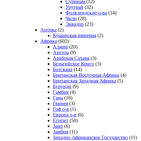
Суринам
(12)
Уругвай
(32)
Фолклендские о-ва
(14)
Чили
(28)
Эквадор
(23)
Антика
(2)
Кушанская империя
(2)
Африка
(602)
Алжир
(20)
Ангола
(9)
Арабская Сахара
(3)
Бельгийское Конго
(3)
Ботсвана
(14)
Британская Восточная Африка
(4)
Британская Западная Африка
(5)
Бурунди
(9)
Гамбия
(4)
Гана
(16)
Гвинея
(3)
Гоф о-в
(1)
Европа о-в
(6)
Египет
(50)
Заир
(6)
Замбия
(11)
Западно Африканское Государство
(11)