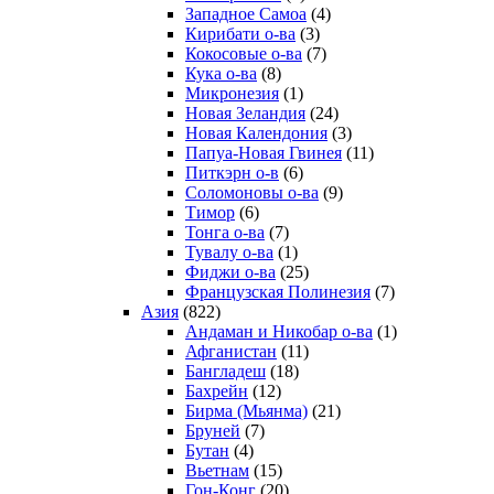
Западное Самоа
(4)
Кирибати о-ва
(3)
Кокосовые о-ва
(7)
Кука о-ва
(8)
Микронезия
(1)
Новая Зеландия
(24)
Новая Календония
(3)
Папуа-Новая Гвинея
(11)
Питкэрн о-в
(6)
Соломоновы о-ва
(9)
Тимор
(6)
Тонга о-ва
(7)
Тувалу о-ва
(1)
Фиджи о-ва
(25)
Французская Полинезия
(7)
Азия
(822)
Андаман и Никобар о-ва
(1)
Афганистан
(11)
Бангладеш
(18)
Бахрейн
(12)
Бирма (Мьянма)
(21)
Бруней
(7)
Бутан
(4)
Вьетнам
(15)
Гон-Конг
(20)