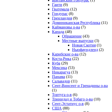
Британский Гондурас
(1)
Гаити
(9)
Гватемала
(12)
Гондурас
(8)
Гренландия
(9)
Доминиканская Республика
(11)
Каймановы о-ва
(7)
Канада
(48)
Обращение
(43)
Местные выпуски
(3)
Новая Скотия
(1)
Ньюфаундленд
(2)
Карибские о-ва
(12)
Коста-Рика
(22)
Куба
(29)
Мексика
(53)
Никарагуа
(13)
Панама
(11)
Сальвадор
(11)
Сент-Винсент и Гренадины о-ва
(1)
Тортуга о-в
(6)
Тринидад и Тобаго о-ва
(10)
Сент-Эстатиус о-в
(8)
США
(88)