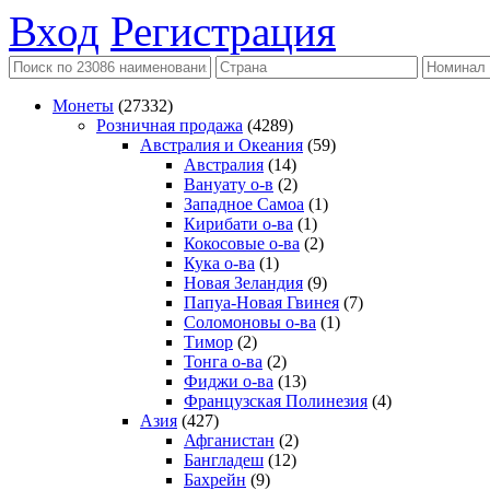
Вход
Регистрация
Монеты
(27332)
Розничная продажа
(4289)
Австралия и Океания
(59)
Австралия
(14)
Вануату о-в
(2)
Западное Самоа
(1)
Кирибати о-ва
(1)
Кокосовые о-ва
(2)
Кука о-ва
(1)
Новая Зеландия
(9)
Папуа-Новая Гвинея
(7)
Соломоновы о-ва
(1)
Тимор
(2)
Тонга о-ва
(2)
Фиджи о-ва
(13)
Французская Полинезия
(4)
Азия
(427)
Афганистан
(2)
Бангладеш
(12)
Бахрейн
(9)