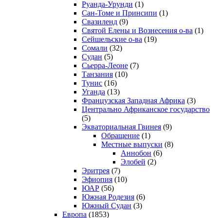
Руанда-Урунди
(1)
Сан-Томе и Принсипи
(1)
Свазиленд
(9)
Святой Елены и Вознесения о-ва
(1)
Сейшельские о-ва
(19)
Сомали
(32)
Судан
(5)
Сьерра-Леоне
(7)
Танзания
(10)
Тунис
(16)
Уганда
(13)
Французская Западная Африка
(3)
Центрально Африканское государство
(5)
Экваториальная Гвинея
(9)
Обращение
(1)
Местные выпуски
(8)
Аннобон
(6)
Элобей
(2)
Эритрея
(7)
Эфиопия
(10)
ЮАР
(56)
Южная Родезия
(6)
Южный Судан
(3)
Европа
(1853)