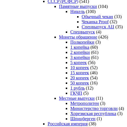
CCCP (РСФСР)
(541)
Памятные выпуски
(104)
Никель
(100)
Обычный чекан
(33)
Чеканка Proof
(32)
Спецвыпуск АЦ
(35)
Спецвыпуск
(4)
Монеты обращение
(426)
Полкопейки
(3)
1 копейка
(60)
2 копейки
(61)
3 копейки
(61)
5 копеек
(56)
10 копеек
(52)
15 копеек
(46)
20 копеек
(54)
50 копеек
(16)
1 рубль
(12)
ГКЧП
(5)
Местные выпуски
(11)
Метрополитен
(3)
Министерство торговли
(4)
Хорезмская республика
(3)
Шпицберген
(1)
Российская империя
(38)