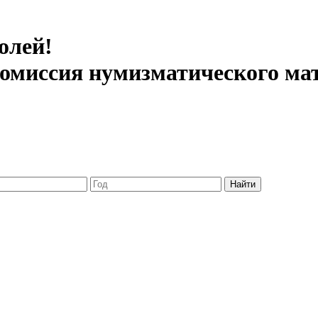
олей!
 комиссия нумизматического ма