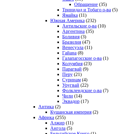
Обращение
(35)
Тринидад и Тобаго о-ва
(5)
Ямайка
(11)
Южная Америка
(232)
Антильские о-ва
(10)
Аргентина
(35)
Боливия
(3)
Бразилия
(47)
Венесуэла
(11)
Гайана
(8)
Галапагосские о-ва
(1)
Колумбия
(23)
Парагвай
(9)
Перу
(21)
Суринам
(4)
Уругвай
(22)
Фолклендские о-ва
(7)
Чили
(14)
Эквадор
(17)
Антика
(2)
Кушанская империя
(2)
Африка
(255)
Алжир
(11)
Ангола
(5)
Бельгийское Конго
(1)