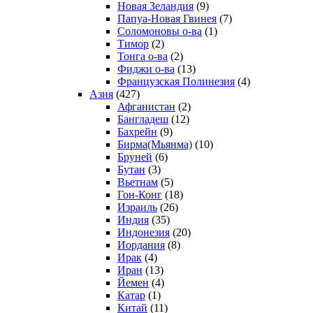
Новая Зеландия
(9)
Папуа-Новая Гвинея
(7)
Соломоновы о-ва
(1)
Тимор
(2)
Тонга о-ва
(2)
Фиджи о-ва
(13)
Французская Полинезия
(4)
Азия
(427)
Афганистан
(2)
Бангладеш
(12)
Бахрейн
(9)
Бирма(Мьянма)
(10)
Бруней
(6)
Бутан
(3)
Вьетнам
(5)
Гон-Конг
(18)
Израиль
(26)
Индия
(35)
Индонезия
(20)
Иордания
(8)
Ирак
(4)
Иран
(13)
Йемен
(4)
Катар
(1)
Китай
(11)