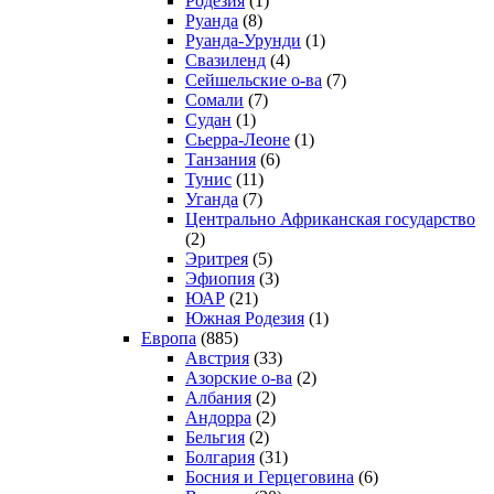
Родезия
(1)
Руанда
(8)
Руанда-Урунди
(1)
Свазиленд
(4)
Сейшельские о-ва
(7)
Сомали
(7)
Судан
(1)
Сьерра-Леоне
(1)
Танзания
(6)
Тунис
(11)
Уганда
(7)
Центрально Африканская государство
(2)
Эритрея
(5)
Эфиопия
(3)
ЮАР
(21)
Южная Родезия
(1)
Европа
(885)
Австрия
(33)
Азорские о-ва
(2)
Албания
(2)
Андорра
(2)
Бельгия
(2)
Болгария
(31)
Босния и Герцеговина
(6)