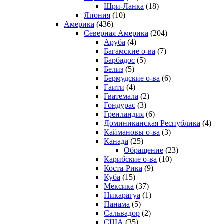
Шри-Ланка
(18)
Япония
(10)
Америка
(436)
Северная Америка
(204)
Аруба
(4)
Багамские о-ва
(7)
Барбадос
(5)
Белиз
(5)
Бермудские о-ва
(6)
Гаити
(4)
Гватемала
(2)
Гондурас
(3)
Гренландия
(6)
Доминиканская Республика
(4)
Каймановы о-ва
(3)
Канада
(25)
Обращение
(23)
Карибские о-ва
(10)
Коста-Рика
(9)
Куба
(15)
Мексика
(37)
Никарагуа
(1)
Панама
(5)
Сальвадор
(2)
США
(35)