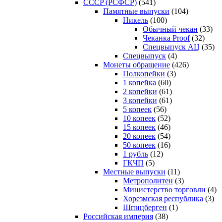
CCCP (РСФСР)
(541)
Памятные выпуски
(104)
Никель
(100)
Обычный чекан
(33)
Чеканка Proof
(32)
Спецвыпуск АЦ
(35)
Спецвыпуск
(4)
Монеты обращение
(426)
Полкопейки
(3)
1 копейка
(60)
2 копейки
(61)
3 копейки
(61)
5 копеек
(56)
10 копеек
(52)
15 копеек
(46)
20 копеек
(54)
50 копеек
(16)
1 рубль
(12)
ГКЧП
(5)
Местные выпуски
(11)
Метрополитен
(3)
Министерство торговли
(4)
Хорезмская республика
(3)
Шпицберген
(1)
Российская империя
(38)