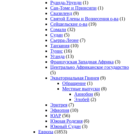
Руанда-Урунди
(1)
Сан-Томе и Принсипи
(1)
Свазиленд
(9)
Святой Елены и Вознесения о-ва
(1)
Сейшельские о-ва
(19)
Сомали
(32)
Судан
(5)
Сьерра-Леоне
(7)
Танзания
(10)
Тунис
(16)
Уганда
(13)
Французская Западная Африка
(3)
Центрально Африканское государство
(5)
Экваториальная Гвинея
(9)
Обращение
(1)
Местные выпуски
(8)
Аннобон
(6)
Элобей
(2)
Эритрея
(7)
Эфиопия
(10)
ЮАР
(56)
Южная Родезия
(6)
Южный Судан
(3)
Европа
(1853)