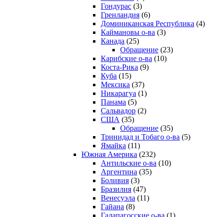
Гондурас
(3)
Гренландия
(6)
Доминиканская Республика
(4)
Каймановы о-ва
(3)
Канада
(25)
Обращение
(23)
Карибские о-ва
(10)
Коста-Рика
(9)
Куба
(15)
Мексика
(37)
Никарагуа
(1)
Панама
(5)
Сальвадор
(2)
США
(35)
Обращение
(35)
Тринидад и Тобаго о-ва
(5)
Ямайка
(11)
Южная Америка
(232)
Антильские о-ва
(10)
Аргентина
(35)
Боливия
(3)
Бразилия
(47)
Венесуэла
(11)
Гайана
(8)
Галапагосские о-ва
(1)