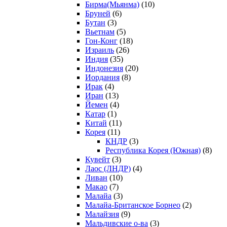
Бирма(Мьянма)
(10)
Бруней
(6)
Бутан
(3)
Вьетнам
(5)
Гон-Конг
(18)
Израиль
(26)
Индия
(35)
Индонезия
(20)
Иордания
(8)
Ирак
(4)
Иран
(13)
Йемен
(4)
Катар
(1)
Китай
(11)
Корея
(11)
КНДР
(3)
Республика Корея (Южная)
(8)
Кувейт
(3)
Лаос (ЛНДР)
(4)
Ливан
(10)
Макао
(7)
Малайа
(3)
Малайа-Британское Борнео
(2)
Малайзия
(9)
Мальдивские о-ва
(3)