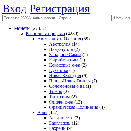
Вход
Регистрация
Монеты
(27332)
Розничная продажа
(4289)
Австралия и Океания
(59)
Австралия
(14)
Вануату о-в
(2)
Западное Самоа
(1)
Кирибати о-ва
(1)
Кокосовые о-ва
(2)
Кука о-ва
(1)
Новая Зеландия
(9)
Папуа-Новая Гвинея
(7)
Соломоновы о-ва
(1)
Тимор
(2)
Тонга о-ва
(2)
Фиджи о-ва
(13)
Французская Полинезия
(4)
Азия
(427)
Афганистан
(2)
Бангладеш
(12)
Бахрейн
(9)