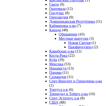
Британский Гондурас
(1)
Гаити
(9)
Гватемала
(12)
Гондурас
(8)
Гренландия
(9)
Доминиканская Республика
(11)
Каймановы о-ва
(7)
Канада
(48)
Обращение
(43)
Местные выпуски
(3)
Новая Скотия
(1)
Ньюфаундленд
(2)
Карибские о-ва
(12)
Коста-Рика
(22)
Куба
(29)
Мексика
(53)
Никарагуа
(13)
Панама
(11)
Сальвадор
(11)
Сент-Винсент и Гренадины о-ва
(1)
Тортуга о-в
(6)
Тринидад и Тобаго о-ва
(10)
Сент-Эстатиус о-в
(8)
США
(88)