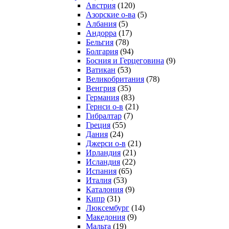
Австрия
(120)
Азорские о-ва
(5)
Албания
(5)
Андорра
(17)
Бельгия
(78)
Болгария
(94)
Босния и Герцеговина
(9)
Ватикан
(53)
Великобритания
(78)
Венгрия
(35)
Германия
(83)
Гернси о-в
(21)
Гибралтар
(7)
Греция
(55)
Дания
(24)
Джерси о-в
(21)
Ирландия
(21)
Исландия
(22)
Испания
(65)
Италия
(53)
Каталония
(9)
Кипр
(31)
Люксембург
(14)
Македония
(9)
Мальта
(19)