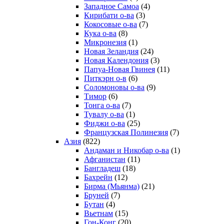
Западное Самоа
(4)
Кирибати о-ва
(3)
Кокосовые о-ва
(7)
Кука о-ва
(8)
Микронезия
(1)
Новая Зеландия
(24)
Новая Календония
(3)
Папуа-Новая Гвинея
(11)
Питкэрн о-в
(6)
Соломоновы о-ва
(9)
Тимор
(6)
Тонга о-ва
(7)
Тувалу о-ва
(1)
Фиджи о-ва
(25)
Французская Полинезия
(7)
Азия
(822)
Андаман и Никобар о-ва
(1)
Афганистан
(11)
Бангладеш
(18)
Бахрейн
(12)
Бирма (Мьянма)
(21)
Бруней
(7)
Бутан
(4)
Вьетнам
(15)
Гон-Конг
(20)