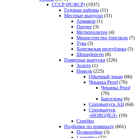
CCCP (РСФСР)
(1937)
Годовые наборы
(11)
Местные выпуски
(31)
Армавир
(1)
Прочее
(3)
Метрополитен
(4)
Министерство торговли
(7)
Тува
(3)
Хорезмская республика
(5)
Шпицберген
(8)
Памятные выпуски
(226)
Золото
(1)
Никель
(225)
Обычный чекан
(66)
Чеканка Proof
(76)
Чеканка Proof
(70)
Барселона
(6)
Спецвыпуск АЦ
(64)
Спецвыпуск
«НОВОДЕЛ»
(19)
Серебро
Подборки по номиналу
(601)
Полкопейки
(3)
1 копейка
(72)