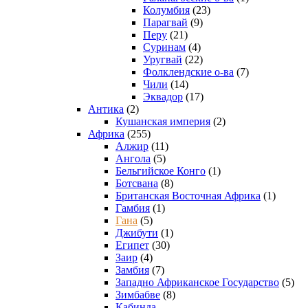
Колумбия
(23)
Парагвай
(9)
Перу
(21)
Суринам
(4)
Уругвай
(22)
Фолклендские о-ва
(7)
Чили
(14)
Эквадор
(17)
Антика
(2)
Кушанская империя
(2)
Африка
(255)
Алжир
(11)
Ангола
(5)
Бельгийское Конго
(1)
Ботсвана
(8)
Британская Восточная Африка
(1)
Гамбия
(1)
Гана
(5)
Джибути
(1)
Египет
(30)
Заир
(4)
Замбия
(7)
Западно Африканское Государство
(5)
Зимбабве
(8)
Кабинда