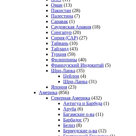
Оман
(13)
Пакистан
(28)
Палестина
(7)
Саравак
(1)
Саудовская Аравия
(18)
Сингапур
(20)
Сирия (САР)
(27)
Тайвань
(10)
Тайланд
(43)
Турция
(59)
Филиппины
(40)
Французский Индокитай
(5)
Шри-Ланка
(35)
Цейлон
(4)
Шри-Ланка
(31)
Япония
(23)
Америка
(856)
Северная Америка
(432)
Антигуа и Барбуда
(1)
Аруба
(6)
Багамские о-ва
(11)
Барбадос
(7)
Белиз
(8)
Бермудские о-ва
(12)