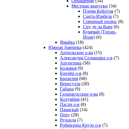
Обращение
(54)
Местные выпуски
(34)
Племя Койотов
(7)
Санта-Изабель
(7)
Северный полюс
(8)
Сиу де ла Варе
(6)
Кумеяай (Типан-
Ипан)
(6)
Ямайка
(18)
Южная Америка
(424)
Антильские о-ва
(15)
Александра Селькирка о-в
(7)
Аргентина
(58)
Боливия
(9)
Бонэйр о-в
(8)
Бразилия
(68)
Венесуэла
(28)
Гайана
(9)
Галапагосские о-ва
(8)
Колумбия
(41)
Пасхи о-в
(8)
Парагвай
(14)
Перу
(28)
Редонда
(7)
Робинзона Крузо о-в
(7)