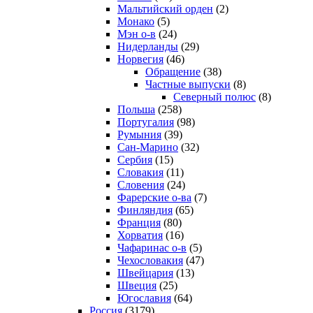
Мальтийский орден
(2)
Монако
(5)
Мэн о-в
(24)
Нидерланды
(29)
Норвегия
(46)
Обращение
(38)
Частные выпуски
(8)
Северный полюс
(8)
Польша
(258)
Португалия
(98)
Румыния
(39)
Сан-Марино
(32)
Сербия
(15)
Словакия
(11)
Словения
(24)
Фарерские о-ва
(7)
Финляндия
(65)
Франция
(80)
Хорватия
(16)
Чафаринас о-в
(5)
Чехословакия
(47)
Швейцария
(13)
Швеция
(25)
Югославия
(64)
Россия
(3179)