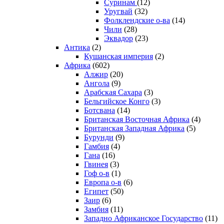
Суринам
(12)
Уругвай
(32)
Фолклендские о-ва
(14)
Чили
(28)
Эквадор
(23)
Антика
(2)
Кушанская империя
(2)
Африка
(602)
Алжир
(20)
Ангола
(9)
Арабская Сахара
(3)
Бельгийское Конго
(3)
Ботсвана
(14)
Британская Восточная Африка
(4)
Британская Западная Африка
(5)
Бурунди
(9)
Гамбия
(4)
Гана
(16)
Гвинея
(3)
Гоф о-в
(1)
Европа о-в
(6)
Египет
(50)
Заир
(6)
Замбия
(11)
Западно Африканское Государство
(11)