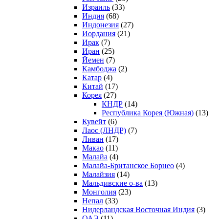
Израиль
(33)
Индия
(68)
Индонезия
(27)
Иордания
(21)
Ирак
(7)
Иран
(25)
Йемен
(7)
Камбоджа
(2)
Катар
(4)
Китай
(17)
Корея
(27)
КНДР
(14)
Республика Корея (Южная)
(13)
Кувейт
(6)
Лаос (ЛНДР)
(7)
Ливан
(17)
Макао
(11)
Малайа
(4)
Малайа-Британское Борнео
(4)
Малайзия
(14)
Мальдивские о-ва
(13)
Монголия
(23)
Непал
(33)
Нидерландская Восточная Индия
(3)
ОАЭ
(11)