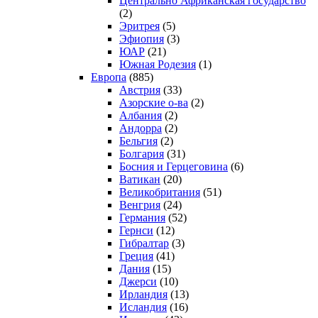
Центрально Африканская государство
(2)
Эритрея
(5)
Эфиопия
(3)
ЮАР
(21)
Южная Родезия
(1)
Европа
(885)
Австрия
(33)
Азорские о-ва
(2)
Албания
(2)
Андорра
(2)
Бельгия
(2)
Болгария
(31)
Босния и Герцеговина
(6)
Ватикан
(20)
Великобритания
(51)
Венгрия
(24)
Германия
(52)
Гернси
(12)
Гибралтар
(3)
Греция
(41)
Дания
(15)
Джерси
(10)
Ирландия
(13)
Исландия
(16)