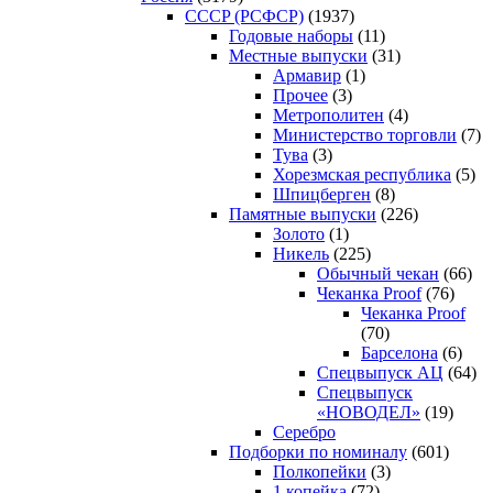
CCCP (РСФСР)
(1937)
Годовые наборы
(11)
Местные выпуски
(31)
Армавир
(1)
Прочее
(3)
Метрополитен
(4)
Министерство торговли
(7)
Тува
(3)
Хорезмская республика
(5)
Шпицберген
(8)
Памятные выпуски
(226)
Золото
(1)
Никель
(225)
Обычный чекан
(66)
Чеканка Proof
(76)
Чеканка Proof
(70)
Барселона
(6)
Спецвыпуск АЦ
(64)
Спецвыпуск
«НОВОДЕЛ»
(19)
Серебро
Подборки по номиналу
(601)
Полкопейки
(3)
1 копейка
(72)