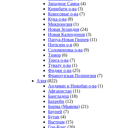
Западное Самоа
(4)
Кирибати о-ва
(3)
Кокосовые о-ва
(7)
Кука о-ва
(8)
Микронезия
(1)
Новая Зеландия
(24)
Новая Календония
(3)
Папуа-Новая Гвинея
(11)
Питкэрн о-в
(6)
Соломоновы о-ва
(9)
Тимор
(6)
Тонга о-ва
(7)
Тувалу о-ва
(1)
Фиджи о-ва
(25)
Французская Полинезия
(7)
Азия
(822)
Андаман и Никобар о-ва
(1)
Афганистан
(11)
Бангладеш
(18)
Бахрейн
(12)
Бирма (Мьянма)
(21)
Бруней
(7)
Бутан
(4)
Вьетнам
(15)
Гон-Конг
(20)