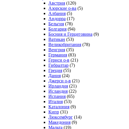
Австрия
(120)
Азорские о-ва
(5)
Албания
(5)
Андорра
(17)
Бельгия
(78)
Болгария
(94)
Босния и Герцеговина
(9)
Ватикан
(53)
Великобритания
(78)
Венгрия
(35)
Германия
(83)
Гернси о-в
(21)
Гибралтар
(7)
Греция
(55)
Дания
(24)
Джерси о-в
(21)
Ирландия
(21)
Исландия
(22)
Испания
(65)
Италия
(53)
Каталония
(9)
Кипр
(31)
Люксембург
(14)
Македония
(9)
Мальта
(19)