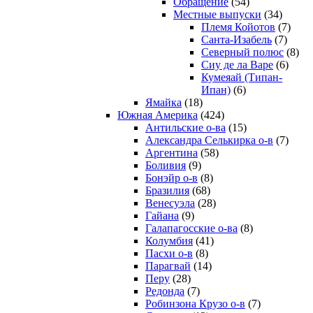
Обращение
(54)
Местные выпуски
(34)
Племя Койотов
(7)
Санта-Изабель
(7)
Северный полюс
(8)
Сиу де ла Варе
(6)
Кумеяай (Типан-
Ипан)
(6)
Ямайка
(18)
Южная Америка
(424)
Антильские о-ва
(15)
Александра Селькирка о-в
(7)
Аргентина
(58)
Боливия
(9)
Бонэйр о-в
(8)
Бразилия
(68)
Венесуэла
(28)
Гайана
(9)
Галапагосские о-ва
(8)
Колумбия
(41)
Пасхи о-в
(8)
Парагвай
(14)
Перу
(28)
Редонда
(7)
Робинзона Крузо о-в
(7)