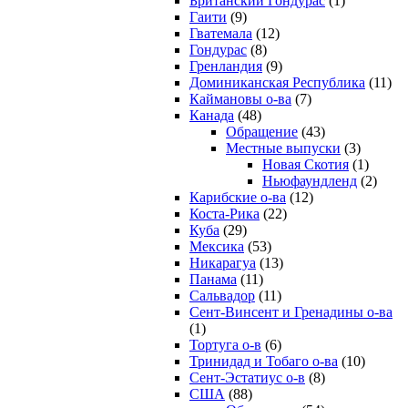
Британский Гондурас
(1)
Гаити
(9)
Гватемала
(12)
Гондурас
(8)
Гренландия
(9)
Доминиканская Республика
(11)
Каймановы о-ва
(7)
Канада
(48)
Обращение
(43)
Местные выпуски
(3)
Новая Скотия
(1)
Ньюфаундленд
(2)
Карибские о-ва
(12)
Коста-Рика
(22)
Куба
(29)
Мексика
(53)
Никарагуа
(13)
Панама
(11)
Сальвадор
(11)
Сент-Винсент и Гренадины о-ва
(1)
Тортуга о-в
(6)
Тринидад и Тобаго о-ва
(10)
Сент-Эстатиус о-в
(8)
США
(88)