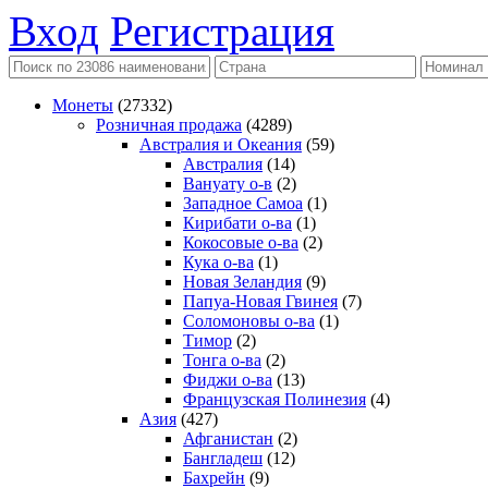
Вход
Регистрация
Монеты
(27332)
Розничная продажа
(4289)
Австралия и Океания
(59)
Австралия
(14)
Вануату о-в
(2)
Западное Самоа
(1)
Кирибати о-ва
(1)
Кокосовые о-ва
(2)
Кука о-ва
(1)
Новая Зеландия
(9)
Папуа-Новая Гвинея
(7)
Соломоновы о-ва
(1)
Тимор
(2)
Тонга о-ва
(2)
Фиджи о-ва
(13)
Французская Полинезия
(4)
Азия
(427)
Афганистан
(2)
Бангладеш
(12)
Бахрейн
(9)