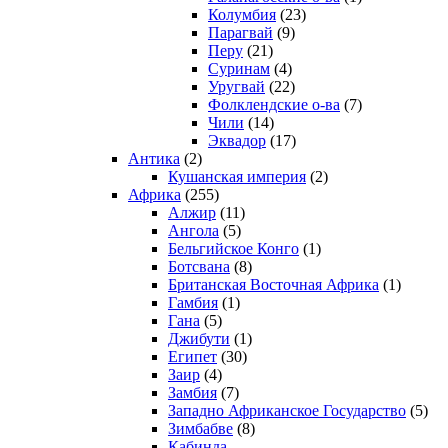
Колумбия
(23)
Парагвай
(9)
Перу
(21)
Суринам
(4)
Уругвай
(22)
Фолклендские о-ва
(7)
Чили
(14)
Эквадор
(17)
Антика
(2)
Кушанская империя
(2)
Африка
(255)
Алжир
(11)
Ангола
(5)
Бельгийское Конго
(1)
Ботсвана
(8)
Британская Восточная Африка
(1)
Гамбия
(1)
Гана
(5)
Джибути
(1)
Египет
(30)
Заир
(4)
Замбия
(7)
Западно Африканское Государство
(5)
Зимбабве
(8)
Кабинда