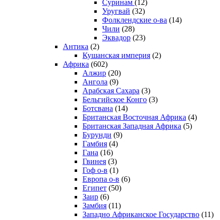
Суринам
(12)
Уругвай
(32)
Фолклендские о-ва
(14)
Чили
(28)
Эквадор
(23)
Антика
(2)
Кушанская империя
(2)
Африка
(602)
Алжир
(20)
Ангола
(9)
Арабская Сахара
(3)
Бельгийское Конго
(3)
Ботсвана
(14)
Британская Восточная Африка
(4)
Британская Западная Африка
(5)
Бурунди
(9)
Гамбия
(4)
Гана
(16)
Гвинея
(3)
Гоф о-в
(1)
Европа о-в
(6)
Египет
(50)
Заир
(6)
Замбия
(11)
Западно Африканское Государство
(11)