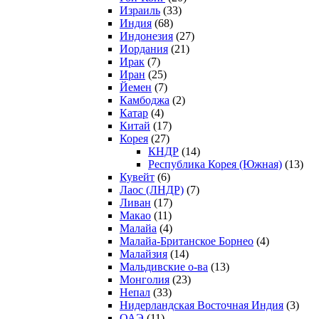
Израиль
(33)
Индия
(68)
Индонезия
(27)
Иордания
(21)
Ирак
(7)
Иран
(25)
Йемен
(7)
Камбоджа
(2)
Катар
(4)
Китай
(17)
Корея
(27)
КНДР
(14)
Республика Корея (Южная)
(13)
Кувейт
(6)
Лаос (ЛНДР)
(7)
Ливан
(17)
Макао
(11)
Малайа
(4)
Малайа-Британское Борнео
(4)
Малайзия
(14)
Мальдивские о-ва
(13)
Монголия
(23)
Непал
(33)
Нидерландская Восточная Индия
(3)
ОАЭ
(11)