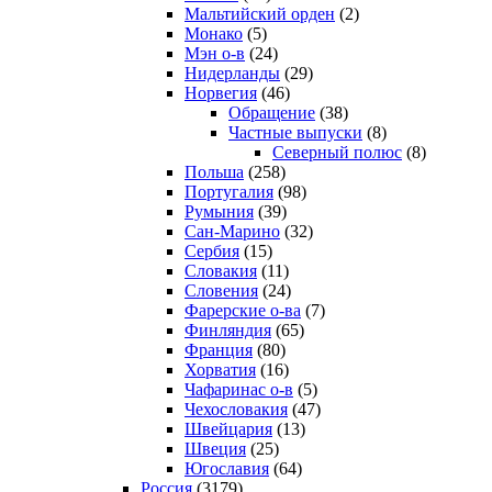
Мальтийский орден
(2)
Монако
(5)
Мэн о-в
(24)
Нидерланды
(29)
Норвегия
(46)
Обращение
(38)
Частные выпуски
(8)
Северный полюс
(8)
Польша
(258)
Португалия
(98)
Румыния
(39)
Сан-Марино
(32)
Сербия
(15)
Словакия
(11)
Словения
(24)
Фарерские о-ва
(7)
Финляндия
(65)
Франция
(80)
Хорватия
(16)
Чафаринас о-в
(5)
Чехословакия
(47)
Швейцария
(13)
Швеция
(25)
Югославия
(64)
Россия
(3179)