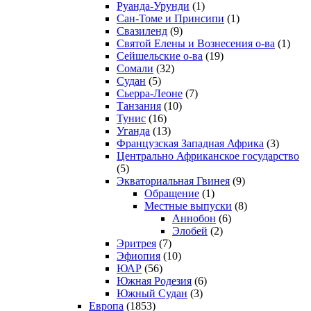
Руанда-Урунди
(1)
Сан-Томе и Принсипи
(1)
Свазиленд
(9)
Святой Елены и Вознесения о-ва
(1)
Сейшельские о-ва
(19)
Сомали
(32)
Судан
(5)
Сьерра-Леоне
(7)
Танзания
(10)
Тунис
(16)
Уганда
(13)
Французская Западная Африка
(3)
Центрально Африканское государство
(5)
Экваториальная Гвинея
(9)
Обращение
(1)
Местные выпуски
(8)
Аннобон
(6)
Элобей
(2)
Эритрея
(7)
Эфиопия
(10)
ЮАР
(56)
Южная Родезия
(6)
Южный Судан
(3)
Европа
(1853)