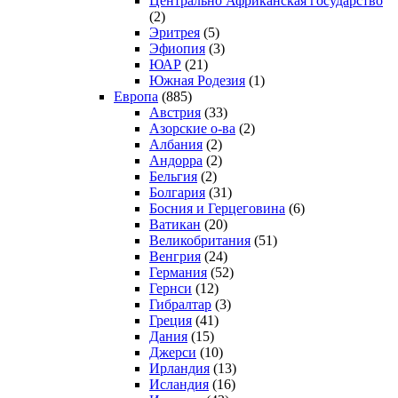
Центрально Африканская государство
(2)
Эритрея
(5)
Эфиопия
(3)
ЮАР
(21)
Южная Родезия
(1)
Европа
(885)
Австрия
(33)
Азорские о-ва
(2)
Албания
(2)
Андорра
(2)
Бельгия
(2)
Болгария
(31)
Босния и Герцеговина
(6)
Ватикан
(20)
Великобритания
(51)
Венгрия
(24)
Германия
(52)
Гернси
(12)
Гибралтар
(3)
Греция
(41)
Дания
(15)
Джерси
(10)
Ирландия
(13)
Исландия
(16)