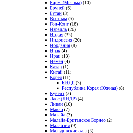
Бирма(Мьянма)
(10)
Бруней
(6)
Бутан
(3)
Вьетнам
(5)
Гон-Конг
(18)
Израиль
(26)
Индия
(35)
Индонезия
(20)
Иордания
(8)
Ирак
(4)
Иран
(13)
Йемен
(4)
Катар
(1)
Китай
(11)
Корея
(11)
КНДР
(3)
Республика Корея (Южная)
(8)
Кувейт
(3)
Лаос (ЛНДР)
(4)
Ливан
(10)
Макао
(7)
Малайа
(3)
Малайа-Британское Борнео
(2)
Малайзия
(9)
Мальдивские о-ва
(3)