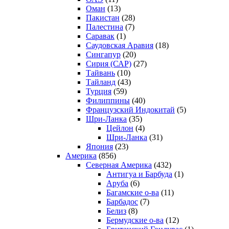
Оман
(13)
Пакистан
(28)
Палестина
(7)
Саравак
(1)
Саудовская Аравия
(18)
Сингапур
(20)
Сирия (САР)
(27)
Тайвань
(10)
Тайланд
(43)
Турция
(59)
Филиппины
(40)
Французский Индокитай
(5)
Шри-Ланка
(35)
Цейлон
(4)
Шри-Ланка
(31)
Япония
(23)
Америка
(856)
Северная Америка
(432)
Антигуа и Барбуда
(1)
Аруба
(6)
Багамские о-ва
(11)
Барбадос
(7)
Белиз
(8)
Бермудские о-ва
(12)