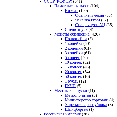
CCCP (РСФСР)
(541)
Памятные выпуски
(104)
Никель
(100)
Обычный чекан
(33)
Чеканка Proof
(32)
Спецвыпуск АЦ
(35)
Спецвыпуск
(4)
Монеты обращение
(426)
Полкопейки
(3)
1 копейка
(60)
2 копейки
(61)
3 копейки
(61)
5 копеек
(56)
10 копеек
(52)
15 копеек
(46)
20 копеек
(54)
50 копеек
(16)
1 рубль
(12)
ГКЧП
(5)
Местные выпуски
(11)
Метрополитен
(3)
Министерство торговли
(4)
Хорезмская республика
(3)
Шпицберген
(1)
Российская империя
(38)