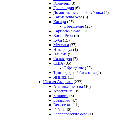
Гондурас
(3)
Гренландия
(6)
Доминиканская Республика
(4)
Каймановы о-ва
(3)
Канада
(25)
Обращение
(23)
Карибские о-ва
(10)
Коста-Рика
(9)
Куба
(15)
Мексика
(37)
Никарагуа
(1)
Панама
(5)
Сальвадор
(2)
США
(35)
Обращение
(35)
Тринидад и Тобаго о-ва
(5)
Ямайка
(11)
Южная Америка
(232)
Антильские о-ва
(10)
Аргентина
(35)
Боливия
(3)
Бразилия
(47)
Венесуэла
(11)
Гайана
(8)
Галапагосские о-ва
(1)