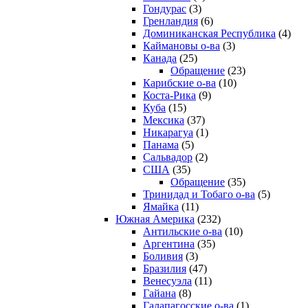
Гондурас
(3)
Гренландия
(6)
Доминиканская Республика
(4)
Каймановы о-ва
(3)
Канада
(25)
Обращение
(23)
Карибские о-ва
(10)
Коста-Рика
(9)
Куба
(15)
Мексика
(37)
Никарагуа
(1)
Панама
(5)
Сальвадор
(2)
США
(35)
Обращение
(35)
Тринидад и Тобаго о-ва
(5)
Ямайка
(11)
Южная Америка
(232)
Антильские о-ва
(10)
Аргентина
(35)
Боливия
(3)
Бразилия
(47)
Венесуэла
(11)
Гайана
(8)
Галапагосские о-ва
(1)