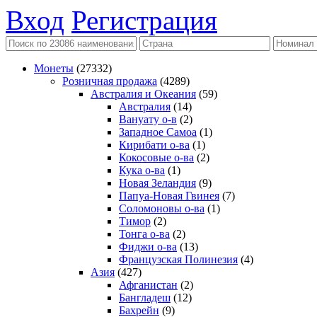
Вход
Регистрация
Монеты
(27332)
Розничная продажа
(4289)
Австралия и Океания
(59)
Австралия
(14)
Вануату о-в
(2)
Западное Самоа
(1)
Кирибати о-ва
(1)
Кокосовые о-ва
(2)
Кука о-ва
(1)
Новая Зеландия
(9)
Папуа-Новая Гвинея
(7)
Соломоновы о-ва
(1)
Тимор
(2)
Тонга о-ва
(2)
Фиджи о-ва
(13)
Французская Полинезия
(4)
Азия
(427)
Афганистан
(2)
Бангладеш
(12)
Бахрейн
(9)