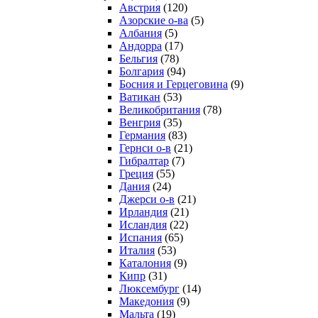
Австрия
(120)
Азорские о-ва
(5)
Албания
(5)
Андорра
(17)
Бельгия
(78)
Болгария
(94)
Босния и Герцеговина
(9)
Ватикан
(53)
Великобритания
(78)
Венгрия
(35)
Германия
(83)
Гернси о-в
(21)
Гибралтар
(7)
Греция
(55)
Дания
(24)
Джерси о-в
(21)
Ирландия
(21)
Исландия
(22)
Испания
(65)
Италия
(53)
Каталония
(9)
Кипр
(31)
Люксембург
(14)
Македония
(9)
Мальта
(19)