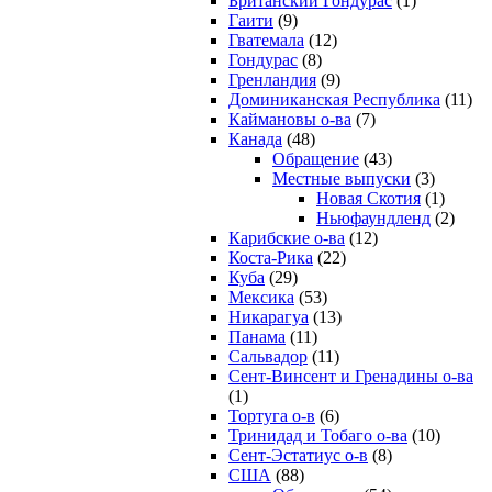
Британский Гондурас
(1)
Гаити
(9)
Гватемала
(12)
Гондурас
(8)
Гренландия
(9)
Доминиканская Республика
(11)
Каймановы о-ва
(7)
Канада
(48)
Обращение
(43)
Местные выпуски
(3)
Новая Скотия
(1)
Ньюфаундленд
(2)
Карибские о-ва
(12)
Коста-Рика
(22)
Куба
(29)
Мексика
(53)
Никарагуа
(13)
Панама
(11)
Сальвадор
(11)
Сент-Винсент и Гренадины о-ва
(1)
Тортуга о-в
(6)
Тринидад и Тобаго о-ва
(10)
Сент-Эстатиус о-в
(8)
США
(88)