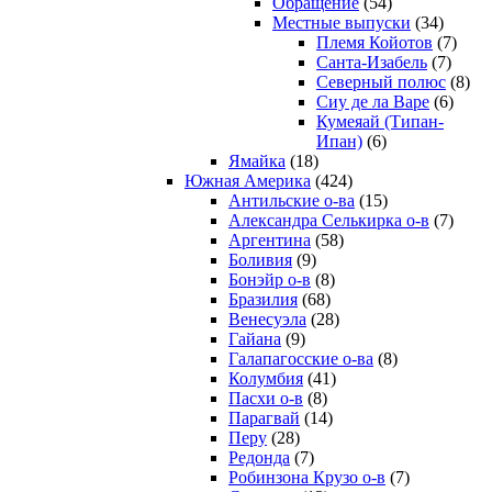
Обращение
(54)
Местные выпуски
(34)
Племя Койотов
(7)
Санта-Изабель
(7)
Северный полюс
(8)
Сиу де ла Варе
(6)
Кумеяай (Типан-
Ипан)
(6)
Ямайка
(18)
Южная Америка
(424)
Антильские о-ва
(15)
Александра Селькирка о-в
(7)
Аргентина
(58)
Боливия
(9)
Бонэйр о-в
(8)
Бразилия
(68)
Венесуэла
(28)
Гайана
(9)
Галапагосские о-ва
(8)
Колумбия
(41)
Пасхи о-в
(8)
Парагвай
(14)
Перу
(28)
Редонда
(7)
Робинзона Крузо о-в
(7)