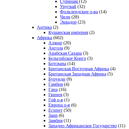
Суринам
(12)
Уругвай
(32)
Фолклендские о-ва
(14)
Чили
(28)
Эквадор
(23)
Антика
(2)
Кушанская империя
(2)
Африка
(602)
Алжир
(20)
Ангола
(9)
Арабская Сахара
(3)
Бельгийское Конго
(3)
Ботсвана
(14)
Британская Восточная Африка
(4)
Британская Западная Африка
(5)
Бурунди
(9)
Гамбия
(4)
Гана
(16)
Гвинея
(3)
Гоф о-в
(1)
Европа о-в
(6)
Египет
(50)
Заир
(6)
Замбия
(11)
Западно Африканское Государство
(11)