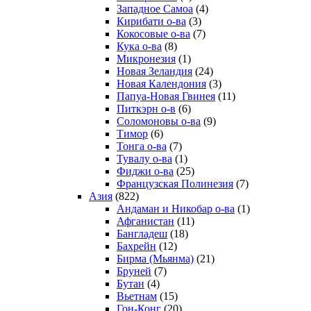
Западное Самоа
(4)
Кирибати о-ва
(3)
Кокосовые о-ва
(7)
Кука о-ва
(8)
Микронезия
(1)
Новая Зеландия
(24)
Новая Календония
(3)
Папуа-Новая Гвинея
(11)
Питкэрн о-в
(6)
Соломоновы о-ва
(9)
Тимор
(6)
Тонга о-ва
(7)
Тувалу о-ва
(1)
Фиджи о-ва
(25)
Французская Полинезия
(7)
Азия
(822)
Андаман и Никобар о-ва
(1)
Афганистан
(11)
Бангладеш
(18)
Бахрейн
(12)
Бирма (Мьянма)
(21)
Бруней
(7)
Бутан
(4)
Вьетнам
(15)
Гон-Конг
(20)