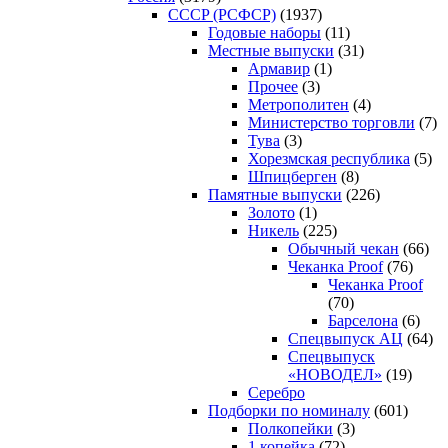
CCCP (РСФСР)
(1937)
Годовые наборы
(11)
Местные выпуски
(31)
Армавир
(1)
Прочее
(3)
Метрополитен
(4)
Министерство торговли
(7)
Тува
(3)
Хорезмская республика
(5)
Шпицберген
(8)
Памятные выпуски
(226)
Золото
(1)
Никель
(225)
Обычный чекан
(66)
Чеканка Proof
(76)
Чеканка Proof
(70)
Барселона
(6)
Спецвыпуск АЦ
(64)
Спецвыпуск
«НОВОДЕЛ»
(19)
Серебро
Подборки по номиналу
(601)
Полкопейки
(3)
1 копейка
(72)