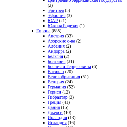
Центрально Африканская государство
(2)
Эритрея
(5)
Эфиопия
(3)
ЮАР
(21)
Южная Родезия
(1)
Европа
(885)
Австрия
(33)
Азорские о-ва
(2)
Албания
(2)
Андорра
(2)
Бельгия
(2)
Болгария
(31)
Босния и Герцеговина
(6)
Ватикан
(20)
Великобритания
(51)
Венгрия
(24)
Германия
(52)
Гернси
(12)
Гибралтар
(3)
Греция
(41)
Дания
(15)
Джерси
(10)
Ирландия
(13)
Исландия
(16)