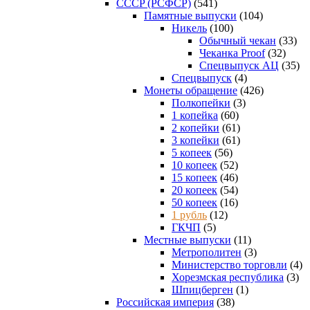
CCCP (РСФСР)
(541)
Памятные выпуски
(104)
Никель
(100)
Обычный чекан
(33)
Чеканка Proof
(32)
Спецвыпуск АЦ
(35)
Спецвыпуск
(4)
Монеты обращение
(426)
Полкопейки
(3)
1 копейка
(60)
2 копейки
(61)
3 копейки
(61)
5 копеек
(56)
10 копеек
(52)
15 копеек
(46)
20 копеек
(54)
50 копеек
(16)
1 рубль
(12)
ГКЧП
(5)
Местные выпуски
(11)
Метрополитен
(3)
Министерство торговли
(4)
Хорезмская республика
(3)
Шпицберген
(1)
Российская империя
(38)