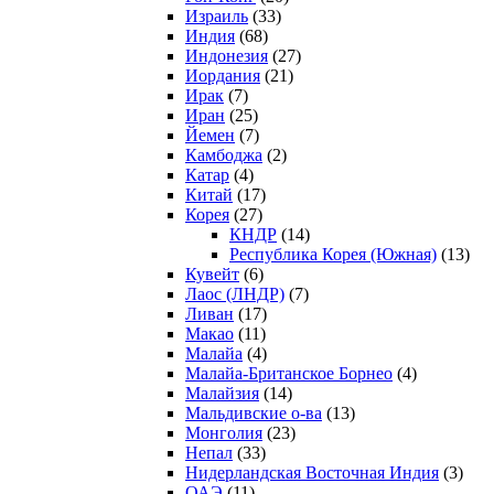
Израиль
(33)
Индия
(68)
Индонезия
(27)
Иордания
(21)
Ирак
(7)
Иран
(25)
Йемен
(7)
Камбоджа
(2)
Катар
(4)
Китай
(17)
Корея
(27)
КНДР
(14)
Республика Корея (Южная)
(13)
Кувейт
(6)
Лаос (ЛНДР)
(7)
Ливан
(17)
Макао
(11)
Малайа
(4)
Малайа-Британское Борнео
(4)
Малайзия
(14)
Мальдивские о-ва
(13)
Монголия
(23)
Непал
(33)
Нидерландская Восточная Индия
(3)
ОАЭ
(11)