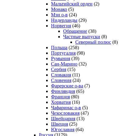
Мальтийский орден
(2)
Монако
(5)
Мэн о-в
(24)
Нидерланды
(29)
Норвегия
(46)
Обращение
(38)
Частные выпуски
(8)
Северный полюс
(8)
Польша
(258)
Португалия
(98)
Румыния
(39)
Сан-Марино
(32)
Сербия
(15)
Словакия
(11)
Словения
(24)
Фарерские о-ва
(7)
Финляндия
(65)
Франция
(80)
Хорватия
(16)
Чафаринас о-в
(5)
Чехословакия
(47)
Швейцария
(13)
Швеция
(25)
Югославия
(64)
Россия
(3179)