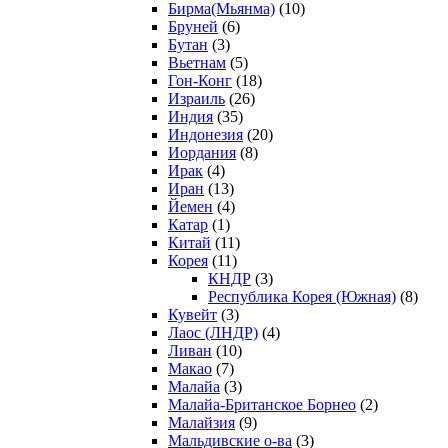
Бирма(Мьянма)
(10)
Бруней
(6)
Бутан
(3)
Вьетнам
(5)
Гон-Конг
(18)
Израиль
(26)
Индия
(35)
Индонезия
(20)
Иордания
(8)
Ирак
(4)
Иран
(13)
Йемен
(4)
Катар
(1)
Китай
(11)
Корея
(11)
КНДР
(3)
Республика Корея (Южная)
(8)
Кувейт
(3)
Лаос (ЛНДР)
(4)
Ливан
(10)
Макао
(7)
Малайа
(3)
Малайа-Британское Борнео
(2)
Малайзия
(9)
Мальдивские о-ва
(3)