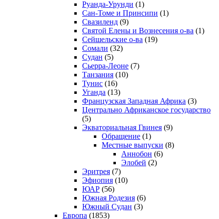
Руанда-Урунди
(1)
Сан-Томе и Принсипи
(1)
Свазиленд
(9)
Святой Елены и Вознесения о-ва
(1)
Сейшельские о-ва
(19)
Сомали
(32)
Судан
(5)
Сьерра-Леоне
(7)
Танзания
(10)
Тунис
(16)
Уганда
(13)
Французская Западная Африка
(3)
Центрально Африканское государство
(5)
Экваториальная Гвинея
(9)
Обращение
(1)
Местные выпуски
(8)
Аннобон
(6)
Элобей
(2)
Эритрея
(7)
Эфиопия
(10)
ЮАР
(56)
Южная Родезия
(6)
Южный Судан
(3)
Европа
(1853)