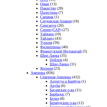
Оман
(13)
Пакистан
(28)
Палестина
(7)
Саравак
(1)
Саудовская Аравия
(18)
Сингапур
(20)
Сирия (САР)
(27)
Тайвань
(10)
Тайланд
(43)
Турция
(59)
Филиппины
(40)
Французский Индокитай
(5)
Шри-Ланка
(35)
Цейлон
(4)
Шри-Ланка
(31)
Япония
(23)
Америка
(856)
Северная Америка
(432)
Антигуа и Барбуда
(1)
Аруба
(6)
Багамские о-ва
(11)
Барбадос
(7)
Белиз
(8)
Бермудские о-ва
(12)