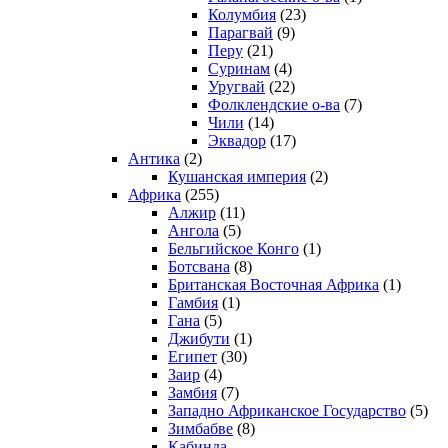
Колумбия
(23)
Парагвай
(9)
Перу
(21)
Суринам
(4)
Уругвай
(22)
Фолклендские о-ва
(7)
Чили
(14)
Эквадор
(17)
Антика
(2)
Кушанская империя
(2)
Африка
(255)
Алжир
(11)
Ангола
(5)
Бельгийское Конго
(1)
Ботсвана
(8)
Британская Восточная Африка
(1)
Гамбия
(1)
Гана
(5)
Джибути
(1)
Египет
(30)
Заир
(4)
Замбия
(7)
Западно Африканское Государство
(5)
Зимбабве
(8)
Кабинда