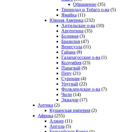
Обращение
(35)
Тринидад и Тобаго о-ва
(5)
Ямайка
(11)
Южная Америка
(232)
Антильские о-ва
(10)
Аргентина
(35)
Боливия
(3)
Бразилия
(47)
Венесуэла
(11)
Гайана
(8)
Галапагосские о-ва
(1)
Колумбия
(23)
Парагвай
(9)
Перу
(21)
Суринам
(4)
Уругвай
(22)
Фолклендские о-ва
(7)
Чили
(14)
Эквадор
(17)
Антика
(2)
Кушанская империя
(2)
Африка
(255)
Алжир
(11)
Ангола
(5)
Бельгийское Конго
(1)