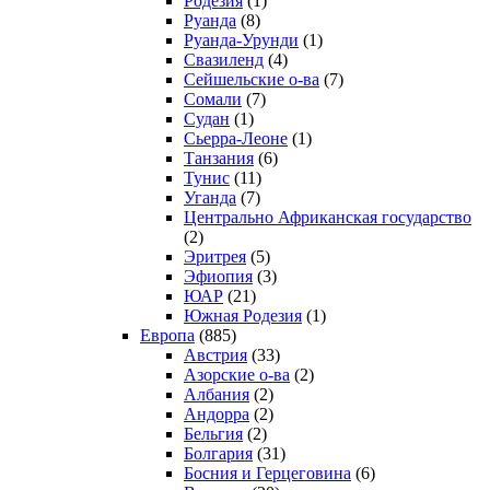
Родезия
(1)
Руанда
(8)
Руанда-Урунди
(1)
Свазиленд
(4)
Сейшельские о-ва
(7)
Сомали
(7)
Судан
(1)
Сьерра-Леоне
(1)
Танзания
(6)
Тунис
(11)
Уганда
(7)
Центрально Африканская государство
(2)
Эритрея
(5)
Эфиопия
(3)
ЮАР
(21)
Южная Родезия
(1)
Европа
(885)
Австрия
(33)
Азорские о-ва
(2)
Албания
(2)
Андорра
(2)
Бельгия
(2)
Болгария
(31)
Босния и Герцеговина
(6)