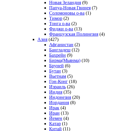
Новая Зеландия
(9)
Папуа-Новая Гвинея
(7)
Соломоновы о-ва
(1)
Тимор
(2)
Тонга о-ва
(2)
Фиджи о-ва
(13)
Французская Полинезия
(4)
Азия
(427)
Афганистан
(2)
Бангладеш
(12)
Бахрейн
(9)
Бирма(Мьянма)
(10)
Бруней
(6)
Бутан
(3)
Вьетнам
(5)
Гон-Конг
(18)
Израиль
(26)
Индия
(35)
Индонезия
(20)
Иордания
(8)
Ирак
(4)
Иран
(13)
Йемен
(4)
Катар
(1)
Китай
(11)