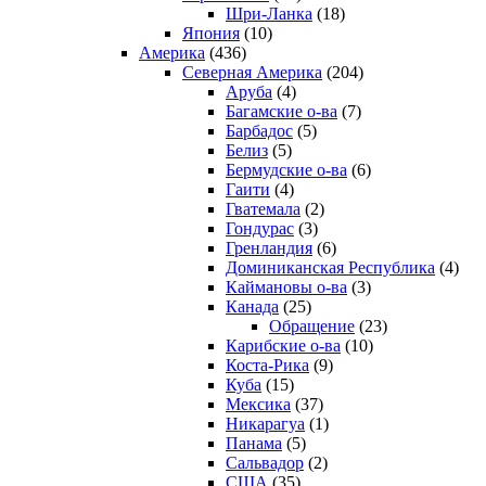
Шри-Ланка
(18)
Япония
(10)
Америка
(436)
Северная Америка
(204)
Аруба
(4)
Багамские о-ва
(7)
Барбадос
(5)
Белиз
(5)
Бермудские о-ва
(6)
Гаити
(4)
Гватемала
(2)
Гондурас
(3)
Гренландия
(6)
Доминиканская Республика
(4)
Каймановы о-ва
(3)
Канада
(25)
Обращение
(23)
Карибские о-ва
(10)
Коста-Рика
(9)
Куба
(15)
Мексика
(37)
Никарагуа
(1)
Панама
(5)
Сальвадор
(2)
США
(35)