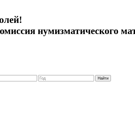
олей!
 комиссия нумизматического ма