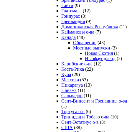
Британский Гондурас
(1)
Гаити
(9)
Гватемала
(12)
Гондурас
(8)
Гренландия
(9)
Доминиканская Республика
(11)
Каймановы о-ва
(7)
Канада
(48)
Обращение
(43)
Местные выпуски
(3)
Новая Скотия
(1)
Ньюфаундленд
(2)
Карибские о-ва
(12)
Коста-Рика
(22)
Куба
(29)
Мексика
(53)
Никарагуа
(13)
Панама
(11)
Сальвадор
(11)
Сент-Винсент и Гренадины о-ва
(1)
Тортуга о-в
(6)
Тринидад и Тобаго о-ва
(10)
Сент-Эстатиус о-в
(8)
США
(88)