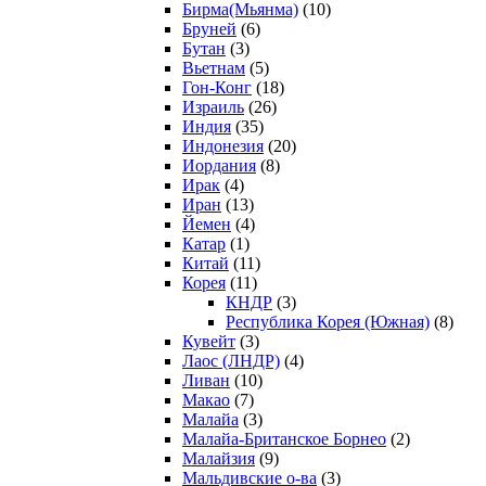
Бирма(Мьянма)
(10)
Бруней
(6)
Бутан
(3)
Вьетнам
(5)
Гон-Конг
(18)
Израиль
(26)
Индия
(35)
Индонезия
(20)
Иордания
(8)
Ирак
(4)
Иран
(13)
Йемен
(4)
Катар
(1)
Китай
(11)
Корея
(11)
КНДР
(3)
Республика Корея (Южная)
(8)
Кувейт
(3)
Лаос (ЛНДР)
(4)
Ливан
(10)
Макао
(7)
Малайа
(3)
Малайа-Британское Борнео
(2)
Малайзия
(9)
Мальдивские о-ва
(3)