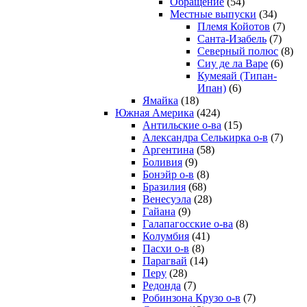
Обращение
(54)
Местные выпуски
(34)
Племя Койотов
(7)
Санта-Изабель
(7)
Северный полюс
(8)
Сиу де ла Варе
(6)
Кумеяай (Типан-
Ипан)
(6)
Ямайка
(18)
Южная Америка
(424)
Антильские о-ва
(15)
Александра Селькирка о-в
(7)
Аргентина
(58)
Боливия
(9)
Бонэйр о-в
(8)
Бразилия
(68)
Венесуэла
(28)
Гайана
(9)
Галапагосские о-ва
(8)
Колумбия
(41)
Пасхи о-в
(8)
Парагвай
(14)
Перу
(28)
Редонда
(7)
Робинзона Крузо о-в
(7)