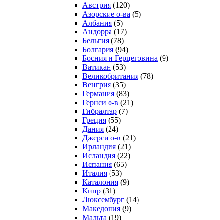
Австрия
(120)
Азорские о-ва
(5)
Албания
(5)
Андорра
(17)
Бельгия
(78)
Болгария
(94)
Босния и Герцеговина
(9)
Ватикан
(53)
Великобритания
(78)
Венгрия
(35)
Германия
(83)
Гернси о-в
(21)
Гибралтар
(7)
Греция
(55)
Дания
(24)
Джерси о-в
(21)
Ирландия
(21)
Исландия
(22)
Испания
(65)
Италия
(53)
Каталония
(9)
Кипр
(31)
Люксембург
(14)
Македония
(9)
Мальта
(19)