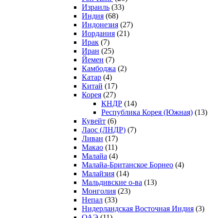
Израиль
(33)
Индия
(68)
Индонезия
(27)
Иордания
(21)
Ирак
(7)
Иран
(25)
Йемен
(7)
Камбоджа
(2)
Катар
(4)
Китай
(17)
Корея
(27)
КНДР
(14)
Республика Корея (Южная)
(13)
Кувейт
(6)
Лаос (ЛНДР)
(7)
Ливан
(17)
Макао
(11)
Малайа
(4)
Малайа-Британское Борнео
(4)
Малайзия
(14)
Мальдивские о-ва
(13)
Монголия
(23)
Непал
(33)
Нидерландская Восточная Индия
(3)
ОАЭ
(11)