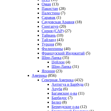
Оман
(13)
Пакистан
(28)
Палестина
(7)
Саравак
(1)
Саудовская Аравия
(18)
Сингапур
(20)
Сирия (САР)
(27)
Тайвань
(10)
Тайланд
(43)
Турция
(59)
Филиппины
(40)
Французский Индокитай
(5)
Шри-Ланка
(35)
Цейлон
(4)
Шри-Ланка
(31)
Япония
(23)
Америка
(856)
Северная Америка
(432)
Антигуа и Барбуда
(1)
Аруба
(6)
Багамские о-ва
(11)
Барбадос
(7)
Белиз
(8)
Бермудские о-ва
(12)