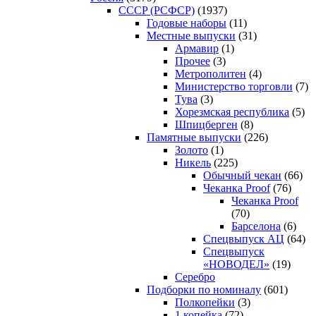
CCCP (РСФСР)
(1937)
Годовые наборы
(11)
Местные выпуски
(31)
Армавир
(1)
Прочее
(3)
Метрополитен
(4)
Министерство торговли
(7)
Тува
(3)
Хорезмская республика
(5)
Шпицберген
(8)
Памятные выпуски
(226)
Золото
(1)
Никель
(225)
Обычный чекан
(66)
Чеканка Proof
(76)
Чеканка Proof
(70)
Барселона
(6)
Спецвыпуск АЦ
(64)
Спецвыпуск
«НОВОДЕЛ»
(19)
Серебро
Подборки по номиналу
(601)
Полкопейки
(3)
1 копейка
(72)