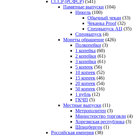
CCCP (РСФСР)
(541)
Памятные выпуски
(104)
Никель
(100)
Обычный чекан
(33)
Чеканка Proof
(32)
Спецвыпуск АЦ
(35)
Спецвыпуск
(4)
Монеты обращение
(426)
Полкопейки
(3)
1 копейка
(60)
2 копейки
(61)
3 копейки
(61)
5 копеек
(56)
10 копеек
(52)
15 копеек
(46)
20 копеек
(54)
50 копеек
(16)
1 рубль
(12)
ГКЧП
(5)
Местные выпуски
(11)
Метрополитен
(3)
Министерство торговли
(4)
Хорезмская республика
(3)
Шпицберген
(1)
Российская империя
(38)