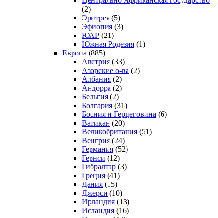
Центрально Африканская государство
(2)
Эритрея
(5)
Эфиопия
(3)
ЮАР
(21)
Южная Родезия
(1)
Европа
(885)
Австрия
(33)
Азорские о-ва
(2)
Албания
(2)
Андорра
(2)
Бельгия
(2)
Болгария
(31)
Босния и Герцеговина
(6)
Ватикан
(20)
Великобритания
(51)
Венгрия
(24)
Германия
(52)
Гернси
(12)
Гибралтар
(3)
Греция
(41)
Дания
(15)
Джерси
(10)
Ирландия
(13)
Исландия
(16)