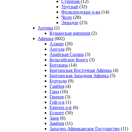
Суринам
(12)
Уругвай
(32)
Фолклендские о-ва
(14)
Чили
(28)
Эквадор
(23)
Антика
(2)
Кушанская империя
(2)
Африка
(602)
Алжир
(20)
Ангола
(9)
Арабская Сахара
(3)
Бельгийское Конго
(3)
Ботсвана
(14)
Британская Восточная Африка
(4)
Британская Западная Африка
(5)
Бурунди
(9)
Гамбия
(4)
Гана
(16)
Гвинея
(3)
Гоф о-в
(1)
Европа о-в
(6)
Египет
(50)
Заир
(6)
Замбия
(11)
Западно Африканское Государство
(11)