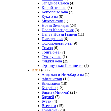
Западное Самоа
(4)
Кирибати о-ва
(3)
Кокосовые о-ва
(7)
Кука о-ва
(8)
Микронезия
(1)
Новая Зеландия
(24)
Новая Календония
(3)
Папуа-Новая Гвинея
(11)
Питкэрн о-в
(6)
Соломоновы о-ва
(9)
Тимор
(6)
Тонга о-ва
(7)
Тувалу о-ва
(1)
Фиджи о-ва
(25)
Французская Полинезия
(7)
Азия
(822)
Андаман и Никобар о-ва
(1)
Афганистан
(11)
Бангладеш
(18)
Бахрейн
(12)
Бирма (Мьянма)
(21)
Бруней
(7)
Бутан
(4)
Вьетнам
(15)
Гон-Конг
(20)