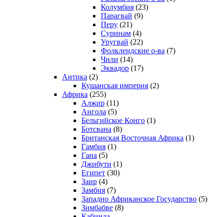
Колумбия
(23)
Парагвай
(9)
Перу
(21)
Суринам
(4)
Уругвай
(22)
Фолклендские о-ва
(7)
Чили
(14)
Эквадор
(17)
Антика
(2)
Кушанская империя
(2)
Африка
(255)
Алжир
(11)
Ангола
(5)
Бельгийское Конго
(1)
Ботсвана
(8)
Британская Восточная Африка
(1)
Гамбия
(1)
Гана
(5)
Джибути
(1)
Египет
(30)
Заир
(4)
Замбия
(7)
Западно Африканское Государство
(5)
Зимбабве
(8)
Кабинда