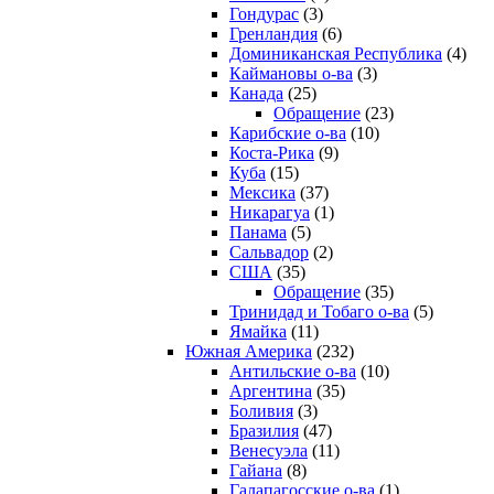
Гондурас
(3)
Гренландия
(6)
Доминиканская Республика
(4)
Каймановы о-ва
(3)
Канада
(25)
Обращение
(23)
Карибские о-ва
(10)
Коста-Рика
(9)
Куба
(15)
Мексика
(37)
Никарагуа
(1)
Панама
(5)
Сальвадор
(2)
США
(35)
Обращение
(35)
Тринидад и Тобаго о-ва
(5)
Ямайка
(11)
Южная Америка
(232)
Антильские о-ва
(10)
Аргентина
(35)
Боливия
(3)
Бразилия
(47)
Венесуэла
(11)
Гайана
(8)
Галапагосские о-ва
(1)