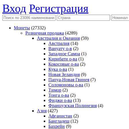
Вход
Регистрация
Монеты
(27332)
Розничная продажа
(4289)
Австралия и Океания
(59)
Австралия
(14)
Вануату о-в
(2)
Западное Самоа
(1)
Кирибати о-ва
(1)
Кокосовые о-ва
(2)
Кука о-ва
(1)
Новая Зеландия
(9)
Папуа-Новая Гвинея
(7)
Соломоновы о-ва
(1)
Тимор
(2)
Тонга о-ва
(2)
Фиджи о-ва
(13)
Французская Полинезия
(4)
Азия
(427)
Афганистан
(2)
Бангладеш
(12)
Бахрейн
(9)