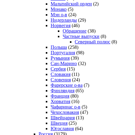
Мальтийский орден
(2)
Монако
(5)
Мэн о-в
(24)
Нидерланды
(29)
Норвегия
(46)
Обращение
(38)
Частные выпуски
(8)
Северный полюс
(8)
Польша
(258)
Португалия
(98)
Румыния
(39)
Сан-Марино
(32)
Сербия
(15)
Словакия
(11)
Словения
(24)
Фарерские о-ва
(7)
Финляндия
(65)
Франция
(80)
Хорватия
(16)
Чафаринас о-в
(5)
Чехословакия
(47)
Швейцария
(13)
Швеция
(25)
Югославия
(64)
Россия
(3179)