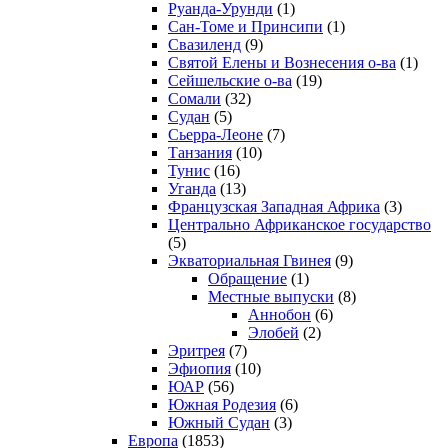
Руанда-Урунди
(1)
Сан-Томе и Принсипи
(1)
Свазиленд
(9)
Святой Елены и Вознесения о-ва
(1)
Сейшельские о-ва
(19)
Сомали
(32)
Судан
(5)
Сьерра-Леоне
(7)
Танзания
(10)
Тунис
(16)
Уганда
(13)
Французская Западная Африка
(3)
Центрально Африканское государство
(5)
Экваториальная Гвинея
(9)
Обращение
(1)
Местные выпуски
(8)
Аннобон
(6)
Элобей
(2)
Эритрея
(7)
Эфиопия
(10)
ЮАР
(56)
Южная Родезия
(6)
Южный Судан
(3)
Европа
(1853)